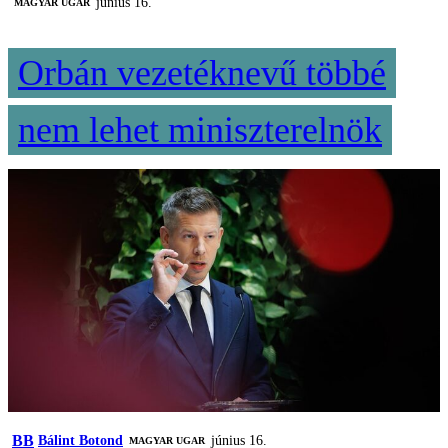
június 16.
MAGYAR UGAR
Orbán vezetéknevű többé
nem lehet miniszterelnök
BB
Bálint Botond
június 16.
MAGYAR UGAR