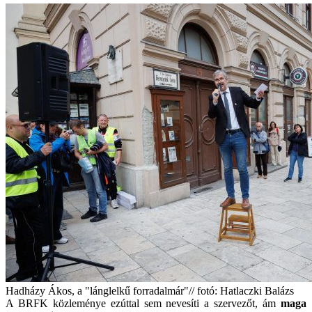
Hadházy Ákos, a "lánglelkű forradalmár"// fotó: Hatlaczki Balázs
A BRFK közleménye ezúttal sem nevesíti a szervezőt, ám
maga