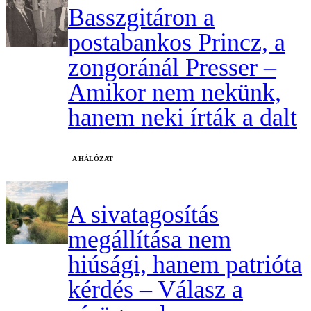
Basszgitáron a
postabankos Princz, a
zongoránál Presser –
Amikor nem nekünk,
hanem neki írták a dalt
A HÁLÓZAT
A sivatagosítás
megállítása nem
hiúsági, hanem patrióta
kérdés – Válasz a