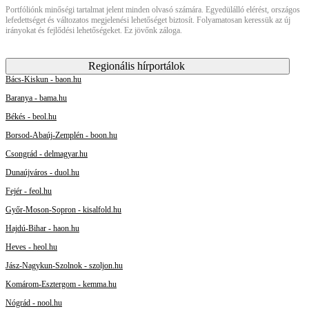
Portfóliónk minőségi tartalmat jelent minden olvasó számára. Egyedülálló elérést, országos
lefedettséget és változatos megjelenési lehetőséget biztosít. Folyamatosan keressük az új
irányokat és fejlődési lehetőségeket. Ez jövőnk záloga.
Regionális hírportálok
Bács-Kiskun - baon.hu
Baranya - bama.hu
Békés - beol.hu
Borsod-Abaúj-Zemplén - boon.hu
Csongrád - delmagyar.hu
Dunaújváros - duol.hu
Fejér - feol.hu
Győr-Moson-Sopron - kisalfold.hu
Hajdú-Bihar - haon.hu
Heves - heol.hu
Jász-Nagykun-Szolnok - szoljon.hu
Komárom-Esztergom - kemma.hu
Nógrád - nool.hu