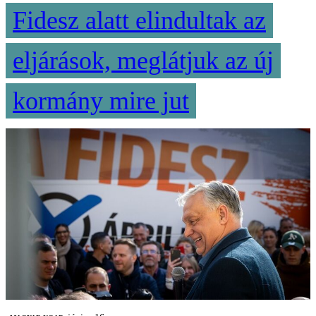
Fidesz alatt elindultak az
eljárások, meglátjuk az új
kormány mire jut