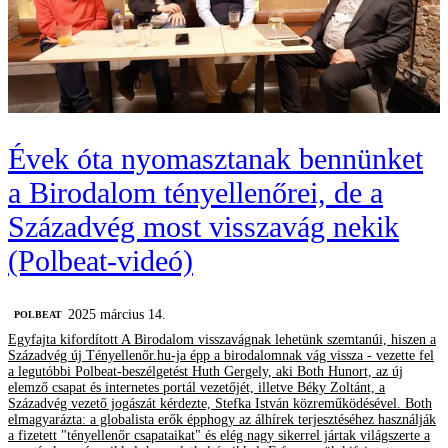
Évek óta nyomasztanak bennünket
a Birodalom tényellenőrei, de a
Századvég most visszavág nekik
(Polbeat-videó)
2025 március 14.
‎POLBEAT
Egyfajta kifordított A Birodalom visszavágnak lehetünk szemtanúi, hiszen a
Századvég új Tényellenőr.hu-ja épp a birodalomnak vág vissza - vezette fel
a legutóbbi Polbeat-beszélgetést Huth Gergely, aki Both Hunort, az új
elemző csapat és internetes portál vezetőjét, illetve Béky Zoltánt, a
Századvég vezető jogászát kérdezte, Stefka István közreműködésével. Both
elmagyarázta: a globalista erők épphogy az álhírek terjesztéséhez használják
a fizetett "tényellenőr csapataikat" és elég nagy sikerrel jártak világszerte a