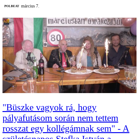
március 7.
‎POLBEAT
"Büszke vagyok rá, hogy
pályafutásom során nem tettem
rosszat egy kollégámnak sem" - A
születésnapos Stefka István a