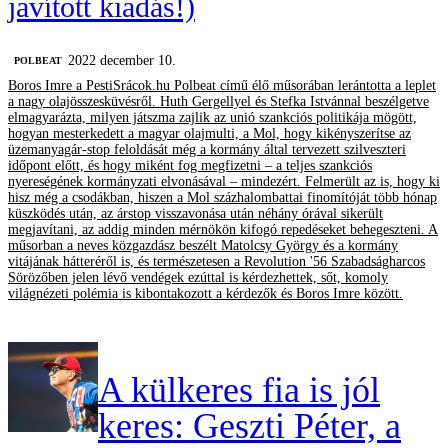
javított kiadás!)
2022 december 10.
‎POLBEAT
Boros Imre a PestiSrácok.hu Polbeat című élő műsorában lerántotta a leplet
a nagy olajösszesküvésről. Huth Gergellyel és Stefka Istvánnal beszélgetve
elmagyarázta, milyen játszma zajlik az unió szankciós politikája mögött,
hogyan mesterkedett a magyar olajmulti, a Mol, hogy kikényszerítse az
üzemanyagár-stop feloldását még a kormány által tervezett szilveszteri
időpont előtt, és hogy miként fog megfizetni – a teljes szankciós
nyereségének kormányzati elvonásával – mindezért. Felmerült az is, hogy ki
hisz még a csodákban, hiszen a Mol százhalombattai finomítóját több hónap
küszködés után, az árstop visszavonása után néhány órával sikerült
megjavítani, az addig minden mérnökön kifogó repedéseket behegeszteni. A
műsorban a neves közgazdász beszélt Matolcsy György és a kormány
vitájának hátteréről is, és természetesen a Revolution '56 Szabadságharcos
Sörözőben jelen lévő vendégek ezúttal is kérdezhettek, sőt, komoly
világnézeti polémia is kibontakozott a kérdezők és Boros Imre között.
A külkeres fia is jól
keres: Geszti Péter, a