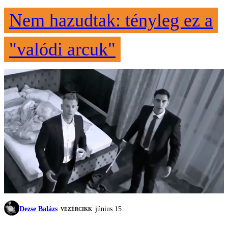
Nem hazudtak: tényleg ez a
"valódi arcuk"
Dezse Balázs
június 15.
VEZÉRCIKK