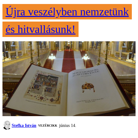
Újra veszélyben nemzetünk
és hitvallásunk!
Stefka István
június 14.
VEZÉRCIKK