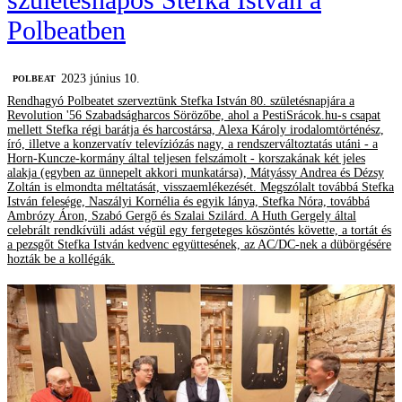
Polbeatben
2023 június 10.
‎POLBEAT
Rendhagyó Polbeatet szerveztünk Stefka István 80. születésnapjára a
Revolution '56 Szabadságharcos Sörözőbe, ahol a PestiSrácok.hu-s csapat
mellett Stefka régi barátja és harcostársa, Alexa Károly irodalomtörténész,
író, illetve a konzervatív televíziózás nagy, a rendszerváltoztatás utáni - a
Horn-Kuncze-kormány által teljesen felszámolt - korszakának két jeles
alakja (egyben az ünnepelt akkori munkatársa), Mátyássy Andrea és Dézsy
Zoltán is elmondta méltatását, visszaemlékezését. Megszólalt továbbá Stefka
István felesége, Naszályi Kornélia és egyik lánya, Stefka Nóra, továbbá
Ambrózy Áron, Szabó Gergő és Szalai Szilárd. A Huth Gergely által
celebrált rendkívüli adást végül egy fergeteges köszöntés követte, a tortát és
a pezsgőt Stefka István kedvenc együttesének, az AC/DC-nek a dübörgésére
hozták be a kollégák.