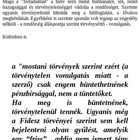
Maga a "forradalmár" a hírre nem mutat bűnbánatot, sőt, ismét
hazugsággal és törvénytelenséggel vádolja a rendőrséget. Szerinte
ugyanis törvénytelenül tiltották meg a hídfoglalást, a főváros
megbénítását. Egyébként is szerinte spontán volt tegnap az engedély
nélküli - a rendőrség álláspontja szerint törvénysértő - vonulgatás.
Különben is
a "mostani törvények szerint ezért (a
törvénytelen vonulgatás miatt - a
szerző) csak engem büntethetnének
pénzbírsággal, nem a tüntetőket.
Ha meg is büntetnének,
törvénytelenül tennék. Ugyanis még
a Fidesz törvényei szerint sem kell
bejelenteni olyan gyűlést, amelyik
egy “friss” , addig nem ismert tény