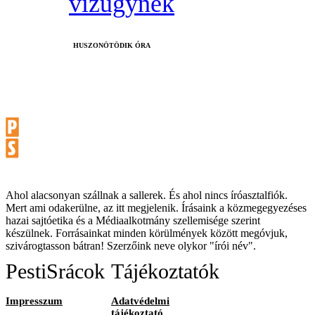
vízügynek
HUSZONÖTÖDIK ÓRA
Ahol alacsonyan szállnak a sallerek. És ahol nincs íróasztalfiók.
Mert ami odakerülne, az itt megjelenik. Írásaink a közmegegyezéses
hazai sajtóetika és a Médiaalkotmány szellemisége szerint
készülnek. Forrásainkat minden körülmények között megóvjuk,
szivárogtasson bátran! Szerzőink neve olykor "írói név".
PestiSrácok
Tájékoztatók
Impresszum
Adatvédelmi
tájékoztató