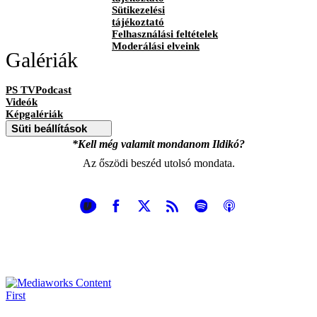
Sütikezelési
tájékoztató
Felhasználási feltételek
Moderálási elveink
Galériák
PS TVPodcast
Videók
Képgalériák
Süti beállítások
*Kell még valamit mondanom Ildikó?
Az őszödi beszéd utolsó mondata.