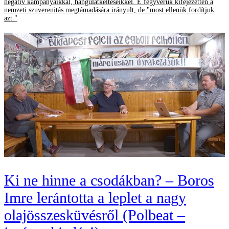
negatív kampányaikkal, hangulatkeltéseikkel. E fegyverük kifejezetten a
nemzeti szuverenitás megtámadására irányult, de "most ellenük fordítjuk
azt."
Ki ne hinne a csodákban? – Boros
Imre lerántotta a leplet a nagy
olajösszesküvésről (Polbeat –