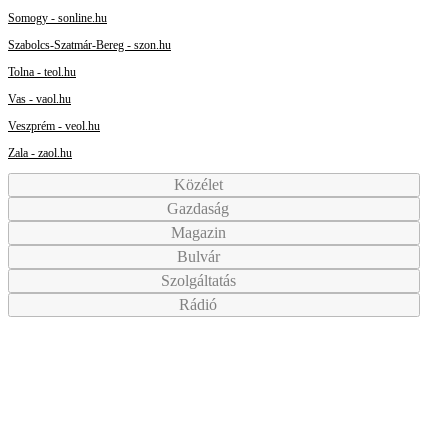
Somogy - sonline.hu
Szabolcs-Szatmár-Bereg - szon.hu
Tolna - teol.hu
Vas - vaol.hu
Veszprém - veol.hu
Zala - zaol.hu
Közélet
Gazdaság
Magazin
Bulvár
Szolgáltatás
Rádió