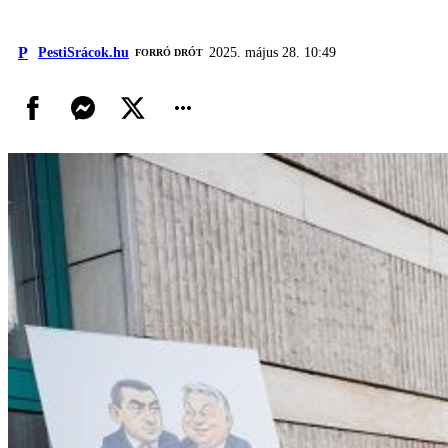
P
PestiSrácok.hu
2025. május 28. 10:49
FORRÓ DRÓT