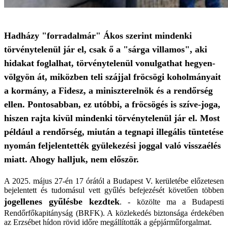
Hadházy "forradalmár" Ákos szerint mindenki
törvénytelenül jár el, csak ő a "sárga villamos", aki
hidakat foglalhat, törvénytelenül vonulgathat hegyen-
völgyön át, miközben teli szájjal fröcsögi koholmányait
a kormány, a Fidesz, a miniszterelnök és a rendőrség
ellen. Pontosabban, ez utóbbi, a fröcsögés is szíve-joga,
hiszen rajta kivül mindenki törvénytelenül jár el. Most
például a rendőrség, miután a tegnapi illegális tüntetése
nyomán feljelentették gyülekezési joggal való visszaélés
miatt. Ahogy halljuk, nem először.
A 2025. május 27-én 17 órától a Budapest V. kerületébe előzetesen
bejelentett és tudomásul vett gyűlés befejezését követően többen
jogellenes gyűlésbe kezdtek
. - közölte ma a Budapesti
Rendőrfőkapitányság (BRFK). A közlekedés biztonsága érdekében
az Erzsébet hídon rövid időre megállították a gépjárműforgalmat.