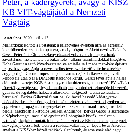
Péter, a kádergyerek, avagy a KISZ
KB VIT-vágtájától a Nemzeti
Vágtáig
2020 április 12.
A HÁLÓZAT
Milliárdokat költött a Postabank a kilencvenes években arra az agresszív,
kikerülhetetlen reklámkampányra, amely mögött az Akció nevű vállalat és
Geszti Péter állt. Ők is tevékeny részesei voltak annak, hogy a bank
zavartalanul menetelhetett a bukás felé – állami tízmilliárdokkal kisegítve.
Noha Gesztit a sajtó következetesen valamiféle self made man-ként építette
fel, ez hazugság. Apja, a neves rádiós-tévés szerkesztő vitte be a tévébe,
anyja pedig a Chemolimpex, majd a Taurus cégek külkereskedője volt,
később fia után ő is a Danubius Rádióhoz került. Geszti tévés apja a halála
előtt már a szovjet KGB és a magyar állambiztonság alá tartozó IPV vállalat
főosztályvezetője volt, így elmondható, hogy mindkét felmenője hírszerző-
gyanús, de legalábbis hálózati állásokban dolgozott. Geszti zenészként
barátjával, Berkes Gáborral futott be, aki hozzá hasonló kádergyerek.
Utóbbi Berkes Péter őrnagy-író fiaként szintén kivételezett helyzetben volt,
apja eleinte propaganda-regényeket és cikkeket írt, majd ifjúsági író lett
belőle, hasonlóan a katpolos Berkesi Andráshoz. Berkes Gábor is szerethette
a Néphadsereget, mert első együttesét Lobogónak hívták, amelyet a
katonaság lapjában mutattak be. Utána kezdett az Első emeletbe, amelynek
szövegírója Geszti lett. Geszti a rendszerváltás idején lépett be az Akcióba,
amelyet a KISZ-hez közeli rádiósok alapítottak, és amelynek első nagy