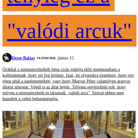
"valódi arcuk"
Dezse Balázs
június 15.
VEZÉRCIKK
Órákkal a miniszterelnökék béna cicás videója előtt megmondtam a
kollégáimnak, hogy mi fog kijönni. Igaz, én olyanokra tippeltem, hogy egy
réten sétál a naplementében, vagy hogy Magyar Péter valamilyen aranyos
állatot simogat. Végül is az állat bejött. Teljesen egyértelmű volt, hogy
milyen a miniszterelnök és társainak „valódi arca”. Szóval ebben nem
hazudott a videó beharangozója.