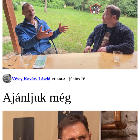
Vésey Kovács László
június 16.
‎POLBEAT
Ajánljuk még