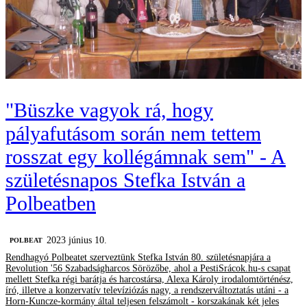
"Büszke vagyok rá, hogy
pályafutásom során nem tettem
rosszat egy kollégámnak sem" - A
születésnapos Stefka István a
Polbeatben
2023 június 10.
‎POLBEAT
Rendhagyó Polbeatet szerveztünk Stefka István 80. születésnapjára a
Revolution '56 Szabadságharcos Sörözőbe, ahol a PestiSrácok.hu-s csapat
mellett Stefka régi barátja és harcostársa, Alexa Károly irodalomtörténész,
író, illetve a konzervatív televíziózás nagy, a rendszerváltoztatás utáni - a
Horn-Kuncze-kormány által teljesen felszámolt - korszakának két jeles