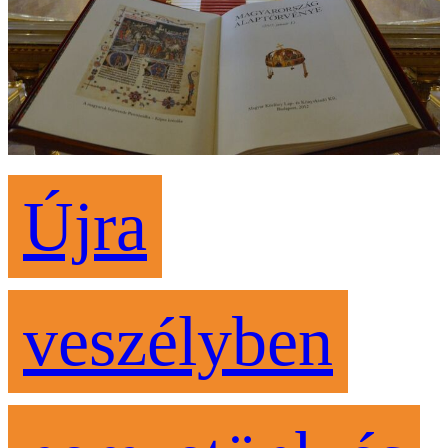
Újra
veszélyben