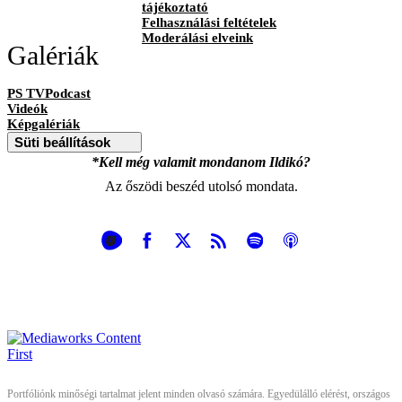
tájékoztató
Felhasználási feltételek
Moderálási elveink
Galériák
PS TVPodcast
Videók
Képgalériák
Süti beállítások
*Kell még valamit mondanom Ildikó?
Az őszödi beszéd utolsó mondata.
Portfóliónk minőségi tartalmat jelent minden olvasó számára. Egyedülálló elérést, országos