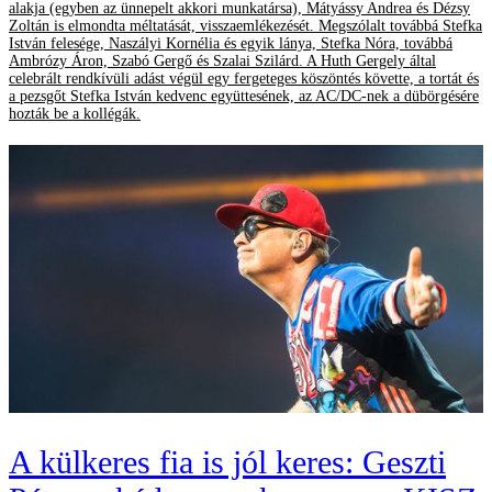
alakja (egyben az ünnepelt akkori munkatársa), Mátyássy Andrea és Dézsy
Zoltán is elmondta méltatását, visszaemlékezését. Megszólalt továbbá Stefka
István felesége, Naszályi Kornélia és egyik lánya, Stefka Nóra, továbbá
Ambrózy Áron, Szabó Gergő és Szalai Szilárd. A Huth Gergely által
celebrált rendkívüli adást végül egy fergeteges köszöntés követte, a tortát és
a pezsgőt Stefka István kedvenc együttesének, az AC/DC-nek a dübörgésére
hozták be a kollégák.
A külkeres fia is jól keres: Geszti