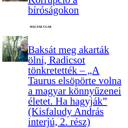
bíróságokon
MAGYAR UGAR
Baksát meg akarták
ölni, Radicsot
tönkretették – „A
Taurus elsöpörte volna
a magyar könnyűzenei
életet. Ha hagyják”
(Kisfaludy András
interjú, 2. rész)