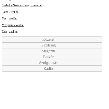
Szabolcs-Szatmár-Bereg - szon.hu
Tolna - teol.hu
Vas - vaol.hu
Veszprém - veol.hu
Zala - zaol.hu
Közélet
Gazdaság
Magazin
Bulvár
Szolgáltatás
Rádió