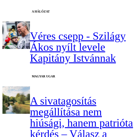
A HÁLÓZAT
Véres csepp - Szilágy
Ákos nyílt levele
Kapitány Istvánnak
MAGYAR UGAR
A sivatagosítás
megállítása nem
hiúsági, hanem patrióta
kérdés – Válasz a