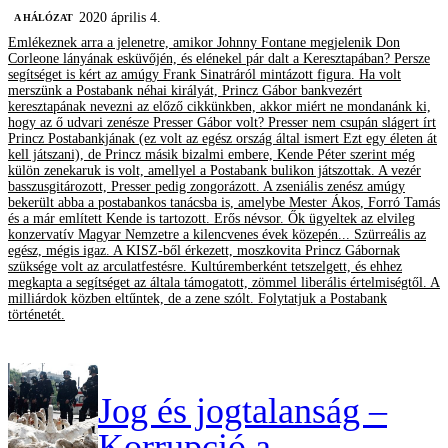
2020 április 4.
A HÁLÓZAT
Emlékeznek arra a jelenetre, amikor Johnny Fontane megjelenik Don
Corleone lányának esküvőjén, és elénekel pár dalt a Keresztapában? Persze
segítséget is kért az amúgy Frank Sinatráról mintázott figura. Ha volt
merszünk a Postabank néhai királyát, Princz Gábor bankvezért
keresztapának nevezni az előző cikkünkben, akkor miért ne mondanánk ki,
hogy az ő udvari zenésze Presser Gábor volt? Presser nem csupán slágert írt
Princz Postabankjának (ez volt az egész ország által ismert Ezt egy életen át
kell játszani), de Princz másik bizalmi embere, Kende Péter szerint még
külön zenekaruk is volt, amellyel a Postabank bulikon játszottak. A vezér
basszusgitározott, Presser pedig zongorázott. A zseniális zenész amúgy
bekerült abba a postabankos tanácsba is, amelybe Mester Ákos, Forró Tamás
és a már említett Kende is tartozott. Erős névsor. Ők ügyeltek az elvileg
konzervatív Magyar Nemzetre a kilencvenes évek közepén... Szürreális az
egész, mégis igaz. A KISZ-ből érkezett, moszkovita Princz Gábornak
szüksége volt az arculatfestésre. Kultúremberként tetszelgett, és ehhez
megkapta a segítséget az általa támogatott, zömmel liberális értelmiségtől. A
milliárdok közben eltűntek, de a zene szólt. Folytatjuk a Postabank
történetét.
Jog és jogtalanság –
Korrupció a