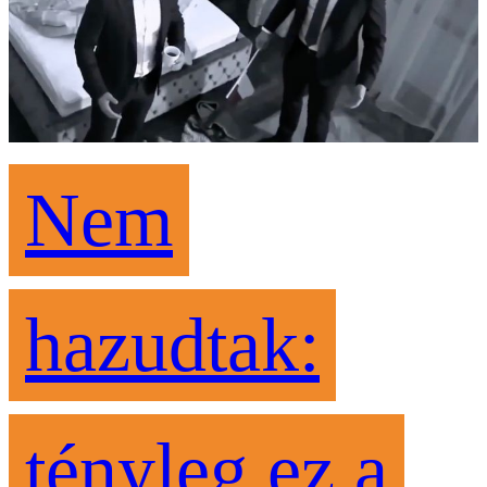
Nem
hazudtak:
tényleg ez a