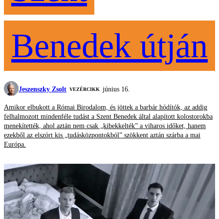
Benedek útján
Jeszenszky Zsolt
június 16.
VEZÉRCIKK
Amikor elbukott a Római Birodalom, és jöttek a barbár hódítók, az addig
felhalmozott mindenféle tudást a Szent Benedek által alapított kolostorokba
menekítették, ahol aztán nem csak „kibekkelték” a viharos időket, hanem
ezekből az elszórt kis „tudásközpontokból” szökkent aztán szárba a mai
Európa.