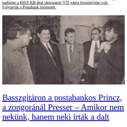
haditette a KISZ KB által támogatott VIT-vágta levezénylése volt.
Folytatjuk a Postabank történetét.
Basszgitáron a postabankos Princz,
a zongoránál Presser – Amikor nem
nekünk, hanem neki írták a dalt