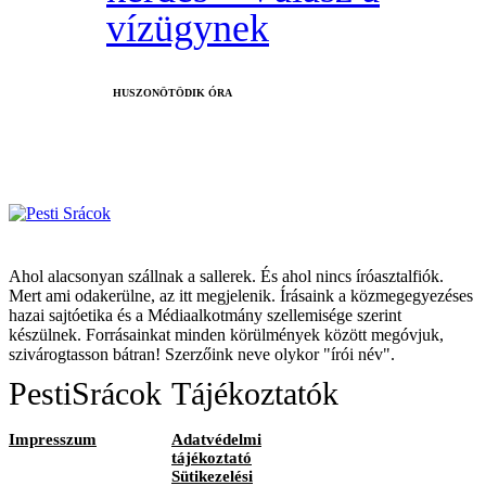
vízügynek
HUSZONÖTÖDIK ÓRA
Ahol alacsonyan szállnak a sallerek. És ahol nincs íróasztalfiók.
Mert ami odakerülne, az itt megjelenik. Írásaink a közmegegyezéses
hazai sajtóetika és a Médiaalkotmány szellemisége szerint
készülnek. Forrásainkat minden körülmények között megóvjuk,
szivárogtasson bátran! Szerzőink neve olykor "írói név".
PestiSrácok
Tájékoztatók
Impresszum
Adatvédelmi
tájékoztató
Sütikezelési