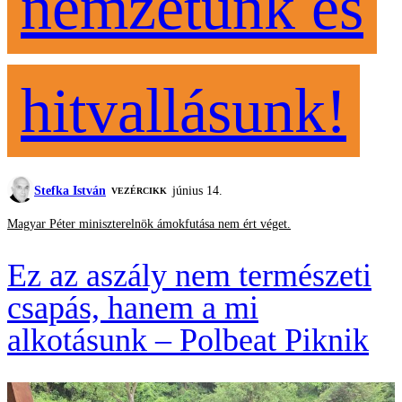
nemzetünk és
hitvallásunk!
Stefka István
június 14.
VEZÉRCIKK
Magyar Péter miniszterelnök ámokfutása nem ért véget.
Ez az aszály nem természeti
csapás, hanem a mi
alkotásunk – Polbeat Piknik