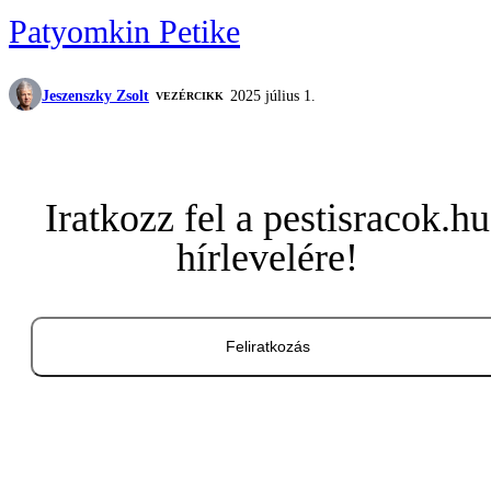
Patyomkin Petike
Jeszenszky Zsolt
2025 július 1.
VEZÉRCIKK
Iratkozz fel a pestisracok.hu
hírlevelére!
Feliratkozás