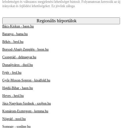
lefedettséget és változatos megjelenési lehetőséget biztosít. Folyamatosan keressük az új
irányokat és fejlődési lehetőségeket. Ez jövőnk záloga.
Regionális hírportálok
Bács-Kiskun - baon.hu
Baranya - bama.hu
Békés - beol.hu
Borsod-Abaúj-Zemplén - boon.hu
Csongrád - delmagyar.hu
Dunaújváros - duol.hu
Fejér - feol.hu
Győr-Moson-Sopron - kisalfold.hu
Hajdú-Bihar - haon.hu
Heves - heol.hu
Jász-Nagykun-Szolnok - szoljon.hu
Komárom-Esztergom - kemma.hu
Nógrád - nool.hu
Somogy - sonline.hu