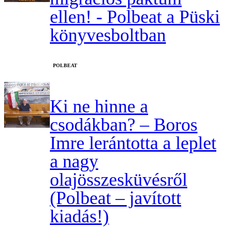
ellen! - Polbeat a Püski
könyvesboltban
‎POLBEAT
Ki ne hinne a
csodákban? – Boros
Imre lerántotta a leplet
a nagy
olajösszesküvésről
(Polbeat – javított
kiadás!)