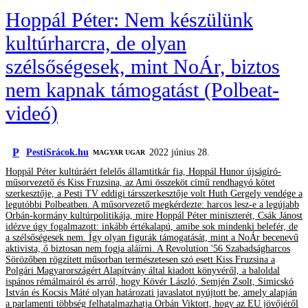
Hoppál Péter: Nem készülünk
kultúrharcra, de olyan
szélsőségesek, mint NoÁr, biztos
nem kapnak támogatást (Polbeat-
videó)
P
PestiSrácok.hu
2022 június 28.
MAGYAR UGAR
Hoppál Péter kultúráért felelős államtitkár fia, Hoppál Hunor újságíró-
műsorvezető és Kiss Fruzsina, az Ami összeköt című rendhagyó kötet
szerkesztője, a Pesti TV eddigi társszerkesztője volt Huth Gergely vendége a
legutóbbi Polbeatben. A műsorvezető megkérdezte: harcos lesz-e a legújabb
Orbán-kormány kultúrpolitikája, mire Hoppál Péter miniszterét, Csák Jánost
idézve úgy fogalmazott: inkább értékalapú, amibe sok mindenki belefér, de
a szélsőségesek nem. Így olyan figurák támogatását, mint a NoÁr becenevű
aktivista, ő biztosan nem fogja aláírni. A Revolution '56 Szabadságharcos
Sörözőben rögzített műsorban természetesen szó esett Kiss Fruzsina a
Polgári Magyarországért Alapítvány által kiadott könyvéről, a baloldal
ispános rémálmairól és arról, hogy Kövér László, Semjén Zsolt, Simicskó
István és Kocsis Máté olyan határozati javaslatot nyújtott be, amely alapján
a parlamenti többség felhatalmazhatja Orbán Viktort, hogy az EU jövőjéről