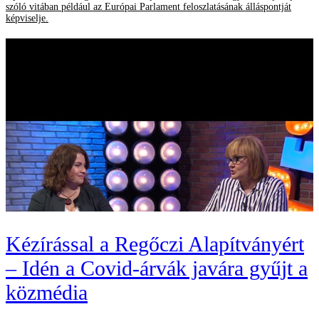
szóló vitában például az Európai Parlament feloszlatásának álláspontját
képviselje.
Kézírással a Regőczi Alapítványért
– Idén a Covid-árvák javára gyűjt a
közmédia