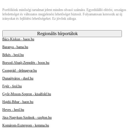
Portfóliónk minőségi tartalmat jelent minden olvasó számára. Egyedülálló elérést, országos
lefedettséget és változatos megjelenési lehetőséget biztosít. Folyamatosan keressük az új
irányokat és fejlődési lehetőségeket. Ez jövőnk záloga.
Regionális hírportálok
Bács-Kiskun - baon.hu
Baranya - bama.hu
Békés - beol.hu
Borsod-Abaúj-Zemplén - boon.hu
Csongrád - delmagyar.hu
Dunaújváros - duol.hu
Fejér - feol.hu
Győr-Moson-Sopron - kisalfold.hu
Hajdú-Bihar - haon.hu
Heves - heol.hu
Jász-Nagykun-Szolnok - szoljon.hu
Komárom-Esztergom - kemma.hu