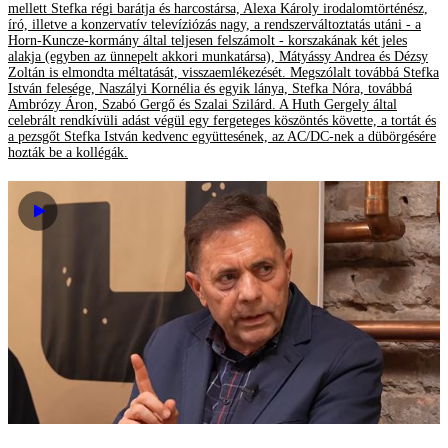
mellett Stefka régi barátja és harcostársa, Alexa Károly irodalomtörténész,
író, illetve a konzervatív televíziózás nagy, a rendszerváltoztatás utáni - a
Horn-Kuncze-kormány által teljesen felszámolt - korszakának két jeles
alakja (egyben az ünnepelt akkori munkatársa), Mátyássy Andrea és Dézsy
Zoltán is elmondta méltatását, visszaemlékezését. Megszólalt továbbá Stefka
István felesége, Naszályi Kornélia és egyik lánya, Stefka Nóra, továbbá
Ambrózy Áron, Szabó Gergő és Szalai Szilárd. A Huth Gergely által
celebrált rendkívüli adást végül egy fergeteges köszöntés követte, a tortát és
a pezsgőt Stefka István kedvenc együttesének, az AC/DC-nek a dübörgésére
hozták be a kollégák.