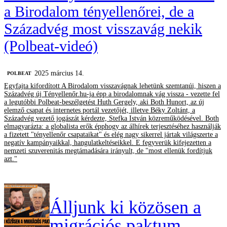
a Birodalom tényellenőrei, de a
Századvég most visszavág nekik
(Polbeat-videó)
2025 március 14.
‎POLBEAT
Egyfajta kifordított A Birodalom visszavágnak lehetünk szemtanúi, hiszen a
Századvég új Tényellenőr.hu-ja épp a birodalomnak vág vissza - vezette fel
a legutóbbi Polbeat-beszélgetést Huth Gergely, aki Both Hunort, az új
elemző csapat és internetes portál vezetőjét, illetve Béky Zoltánt, a
Századvég vezető jogászát kérdezte, Stefka István közreműködésével. Both
elmagyarázta: a globalista erők épphogy az álhírek terjesztéséhez használják
a fizetett "tényellenőr csapataikat" és elég nagy sikerrel jártak világszerte a
negatív kampányaikkal, hangulatkeltéseikkel. E fegyverük kifejezetten a
nemzeti szuverenitás megtámadására irányult, de "most ellenük fordítjuk
azt."
Álljunk ki közösen a
migrációs paktum