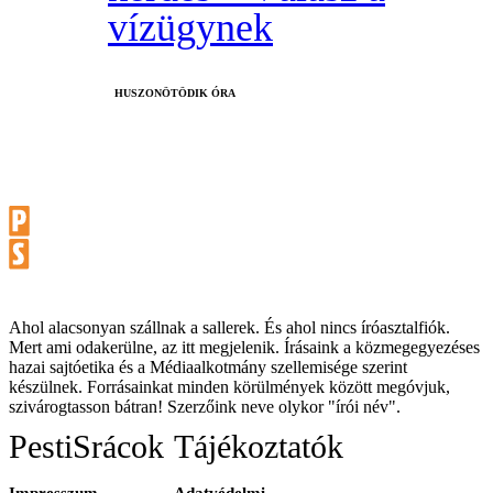
vízügynek
HUSZONÖTÖDIK ÓRA
Ahol alacsonyan szállnak a sallerek. És ahol nincs íróasztalfiók.
Mert ami odakerülne, az itt megjelenik. Írásaink a közmegegyezéses
hazai sajtóetika és a Médiaalkotmány szellemisége szerint
készülnek. Forrásainkat minden körülmények között megóvjuk,
szivárogtasson bátran! Szerzőink neve olykor "írói név".
PestiSrácok
Tájékoztatók
Impresszum
Adatvédelmi