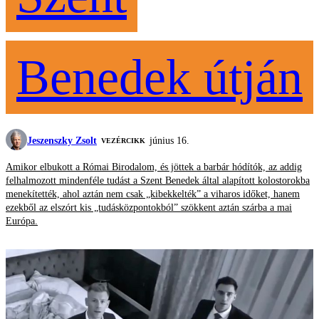
Benedek útján
Jeszenszky Zsolt
június 16.
VEZÉRCIKK
Amikor elbukott a Római Birodalom, és jöttek a barbár hódítók, az addig
felhalmozott mindenféle tudást a Szent Benedek által alapított kolostorokba
menekítették, ahol aztán nem csak „kibekkelték” a viharos időket, hanem
ezekből az elszórt kis „tudásközpontokból” szökkent aztán szárba a mai
Európa.