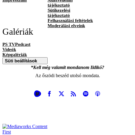
tájékoztató
Sütikezelési
tájékoztató
Felhasználási feltételek
Moderálási elveink
Galériák
PS TVPodcast
Videók
Képgalériák
Süti beállítások
*Kell még valamit mondanom Ildikó?
Az őszödi beszéd utolsó mondata.