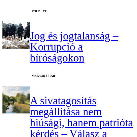
‎POLBEAT
Jog és jogtalanság –
Korrupció a
bíróságokon
MAGYAR UGAR
A sivatagosítás
megállítása nem
hiúsági, hanem patrióta
kérdés – Válasz a