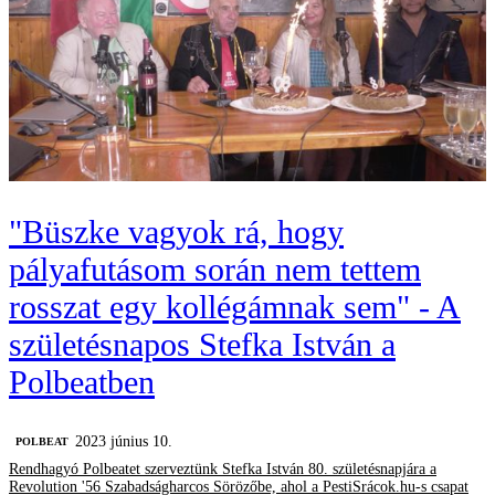
"Büszke vagyok rá, hogy
pályafutásom során nem tettem
rosszat egy kollégámnak sem" - A
születésnapos Stefka István a
Polbeatben
2023 június 10.
‎POLBEAT
Rendhagyó Polbeatet szerveztünk Stefka István 80. születésnapjára a
Revolution '56 Szabadságharcos Sörözőbe, ahol a PestiSrácok.hu-s csapat