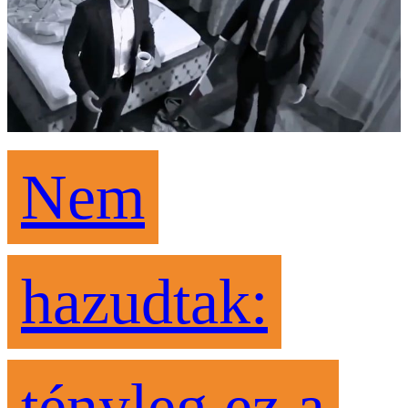
Nem
hazudtak:
tényleg ez a