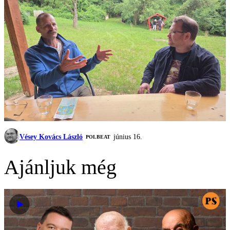
Vésey Kovács László
június 16.
‎POLBEAT
Ajánljuk még