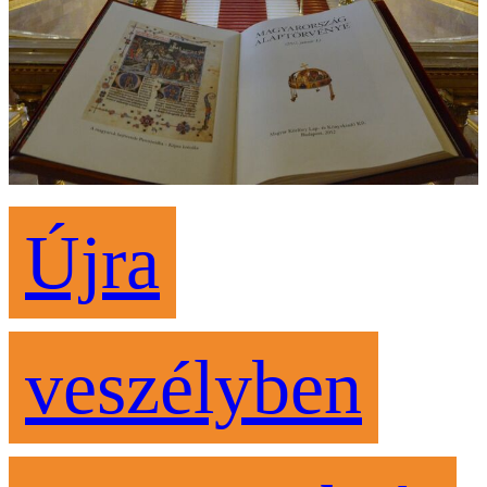
Újra
veszélyben