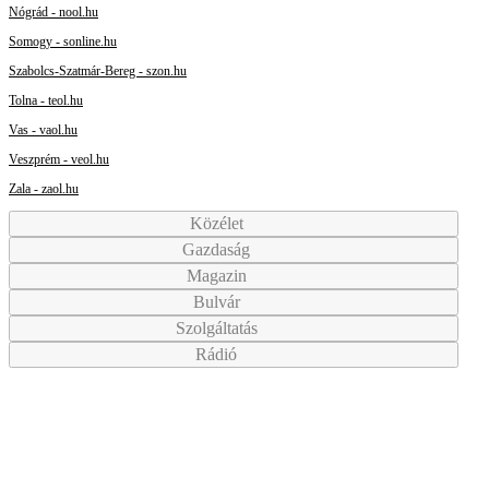
Nógrád - nool.hu
Somogy - sonline.hu
Szabolcs-Szatmár-Bereg - szon.hu
Tolna - teol.hu
Vas - vaol.hu
Veszprém - veol.hu
Zala - zaol.hu
Közélet
Gazdaság
Magazin
Bulvár
Szolgáltatás
Rádió