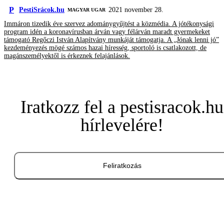
P
PestiSrácok.hu
2021 november 28.
MAGYAR UGAR
Immáron tizedik éve szervez adománygyűjtést a közmédia. A jótékonysági
program idén a koronavírusban árván vagy félárván maradt gyermekeket
támogató Regőczi István Alapítvány munkáját támogatja. A „Jónak lenni jó”
kezdeményezés mögé számos hazai híresség, sportoló is csatlakozott, de
magánszemélyektől is érkeznek felajánlások.
Iratkozz fel a pestisracok.hu
hírlevelére!
Feliratkozás