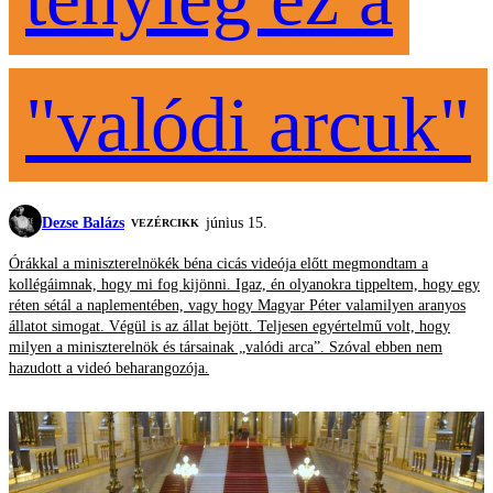
"valódi arcuk"
Dezse Balázs
június 15.
VEZÉRCIKK
Órákkal a miniszterelnökék béna cicás videója előtt megmondtam a
kollégáimnak, hogy mi fog kijönni. Igaz, én olyanokra tippeltem, hogy egy
réten sétál a naplementében, vagy hogy Magyar Péter valamilyen aranyos
állatot simogat. Végül is az állat bejött. Teljesen egyértelmű volt, hogy
milyen a miniszterelnök és társainak „valódi arca”. Szóval ebben nem
hazudott a videó beharangozója.