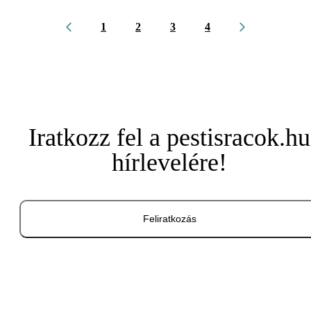
1
2
3
4
Iratkozz fel a pestisracok.hu
hírlevelére!
Feliratkozás