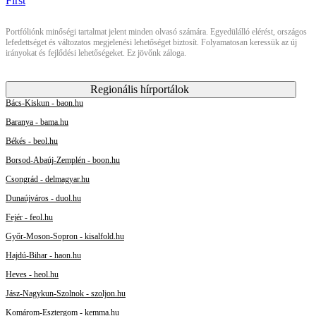
Portfóliónk minőségi tartalmat jelent minden olvasó számára. Egyedülálló elérést, országos
lefedettséget és változatos megjelenési lehetőséget biztosít. Folyamatosan keressük az új
irányokat és fejlődési lehetőségeket. Ez jövőnk záloga.
Regionális hírportálok
Bács-Kiskun - baon.hu
Baranya - bama.hu
Békés - beol.hu
Borsod-Abaúj-Zemplén - boon.hu
Csongrád - delmagyar.hu
Dunaújváros - duol.hu
Fejér - feol.hu
Győr-Moson-Sopron - kisalfold.hu
Hajdú-Bihar - haon.hu
Heves - heol.hu
Jász-Nagykun-Szolnok - szoljon.hu
Komárom-Esztergom - kemma.hu