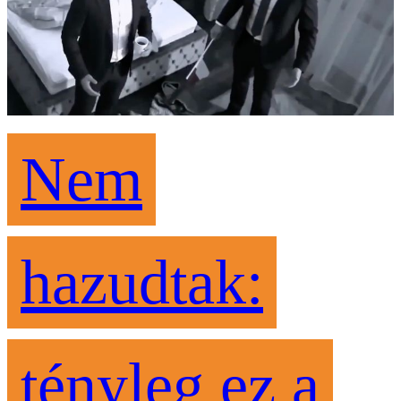
Nem
hazudtak:
tényleg ez a