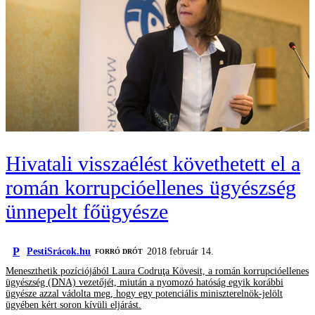
Hivatali visszaélést követhetett el a
román korrupcióellenes ügyészség
ünnepelt főügyésze
P
PestiSrácok.hu
2018 február 14.
FORRÓ DRÓT
Meneszthetik pozíciójából Laura Codruţa Kövesit, a román korrupcióellenes
ügyészség (DNA) vezetőjét, miután a nyomozó hatóság egyik korábbi
ügyésze azzal vádolta meg, hogy egy potenciális miniszterelnök-jelölt
ügyében kért soron kívüli eljárást.