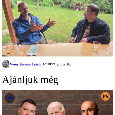
Vésey Kovács László
június 16.
‎POLBEAT
Ajánljuk még