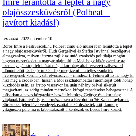
Imre lerántotta a leplet a nagy
olajösszesküvésről (Polbeat –
javított kiadás!)
2022 december 10.
‎POLBEAT
Boros Imre a PestiSrácok.hu Polbeat című élő műsorában lerántotta a leplet
a nagy olajösszesküvésről. Huth Gergellyel és Stefka Istvánnal beszélgetve
elmagyarázta, milyen játszma zajlik az unió szankciós politikája mögött,
hogyan mesterkedett a magyar olajmulti, a Mol, hogy kikényszerítse az
üzemanyagár-stop feloldását még a kormány által tervezett szilveszteri
időpont előtt, és hogy miként fog megfizetni – a teljes szankciós
nyereségének kormányzati elvonásával – mindezért. Felmerült az is, hogy ki
hisz még a csodákban, hiszen a Mol százhalombattai finomítóját több hónap
küszködés után, az árstop visszavonása után néhány órával sikerült
megjavítani, az addig minden mérnökön kifogó repedéseket behegeszteni. A
műsorban a neves közgazdász beszélt Matolcsy György és a kormány
vitájának hátteréről is, és természetesen a Revolution '56 Szabadságharcos
Sörözőben jelen lévő vendégek ezúttal is kérdezhettek, sőt, komoly
világnézeti polémia is kibontakozott a kérdezők és Boros Imre között.