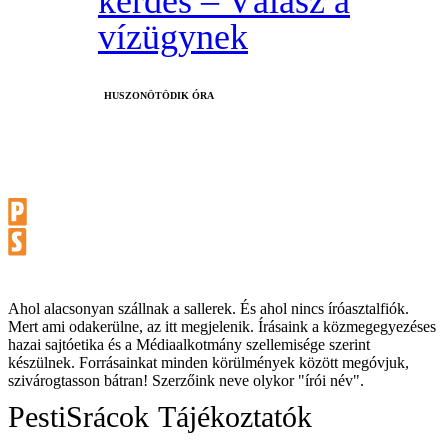
kérdés – Válasz a
vízügynek
HUSZONÖTÖDIK ÓRA
Ahol alacsonyan szállnak a sallerek. És ahol nincs íróasztalfiók.
Mert ami odakerülne, az itt megjelenik. Írásaink a közmegegyezéses
hazai sajtóetika és a Médiaalkotmány szellemisége szerint
készülnek. Forrásainkat minden körülmények között megóvjuk,
szivárogtasson bátran! Szerzőink neve olykor "írói név".
PestiSrácok
Tájékoztatók