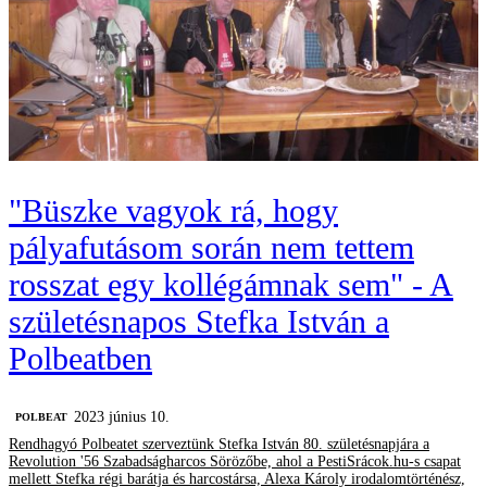
"Büszke vagyok rá, hogy
pályafutásom során nem tettem
rosszat egy kollégámnak sem" - A
születésnapos Stefka István a
Polbeatben
2023 június 10.
‎POLBEAT
Rendhagyó Polbeatet szerveztünk Stefka István 80. születésnapjára a
Revolution '56 Szabadságharcos Sörözőbe, ahol a PestiSrácok.hu-s csapat
mellett Stefka régi barátja és harcostársa, Alexa Károly irodalomtörténész,