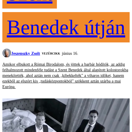
Benedek útján
Jeszenszky Zsolt
június 16.
VEZÉRCIKK
Amikor elbukott a Római Birodalom, és jöttek a barbár hódítók, az addig
felhalmozott mindenféle tudást a Szent Benedek által alapított kolostorokba
menekítették, ahol aztán nem csak „kibekkelték” a viharos időket, hanem
ezekből az elszórt kis „tudásközpontokból” szökkent aztán szárba a mai
Európa.