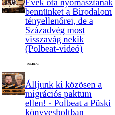
Évek óta nyomasztanak
bennünket a Birodalom
tényellenőrei, de a
Századvég most
visszavág nekik
(Polbeat-videó)
‎POLBEAT
Álljunk ki közösen a
migrációs paktum
ellen! - Polbeat a Püski
könyvesboltban