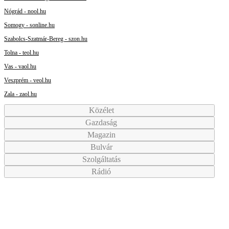
Nógrád - nool.hu
Somogy - sonline.hu
Szabolcs-Szatmár-Bereg - szon.hu
Tolna - teol.hu
Vas - vaol.hu
Veszprém - veol.hu
Zala - zaol.hu
Közélet
Gazdaság
Magazin
Bulvár
Szolgáltatás
Rádió