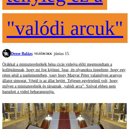
"valódi arcuk"
Dezse Balázs
június 15.
VEZÉRCIKK
Órákkal a miniszterelnökék béna cicás videója előtt megmondtam a
kollégáimnak, hogy mi fog kijönni. Igaz, én olyanokra tippeltem, hogy egy
réten sétál a naplementében, vagy hogy Magyar Péter valamilyen aranyos
állatot simogat. Végül is az állat bejött. Teljesen egyértelmű volt, hogy
milyen a miniszterelnök és társainak „valódi arca”. Szóval ebben nem
hazudott a videó beharangozója.