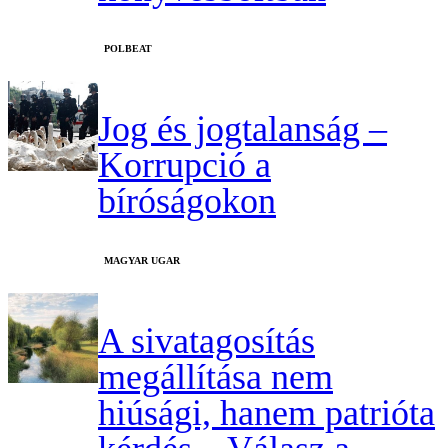
‎POLBEAT
Jog és jogtalanság –
Korrupció a
bíróságokon
MAGYAR UGAR
A sivatagosítás
megállítása nem
hiúsági, hanem patrióta