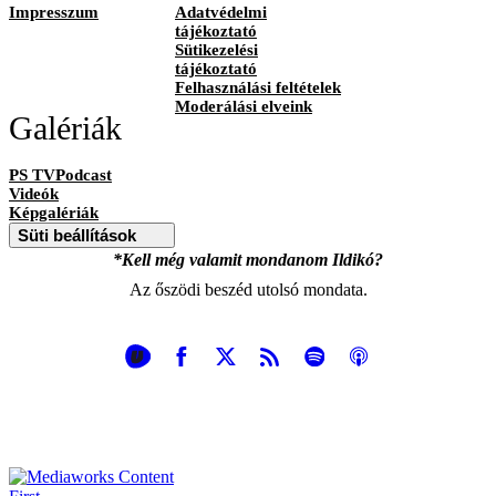
Impresszum
Adatvédelmi
tájékoztató
Sütikezelési
tájékoztató
Felhasználási feltételek
Moderálási elveink
Galériák
PS TVPodcast
Videók
Képgalériák
Süti beállítások
*Kell még valamit mondanom Ildikó?
Az őszödi beszéd utolsó mondata.