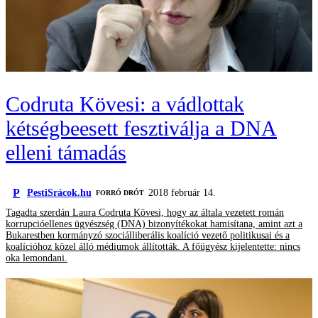
Codruta Kövesi: a vádlottak
kétségbeesett fesztiválja a DNA
elleni támadás
P
PestiSrácok.hu
2018 február 14.
FORRÓ DRÓT
Tagadta szerdán Laura Codruta Kövesi, hogy az általa vezetett román
korrupcióellenes ügyészség (DNA) bizonyítékokat hamisítana, amint azt a
Bukarestben kormányzó szociálliberális koalíció vezető politikusai és a
koalícióhoz közel álló médiumok állították. A főügyész kijelentette: nincs
oka lemondani.