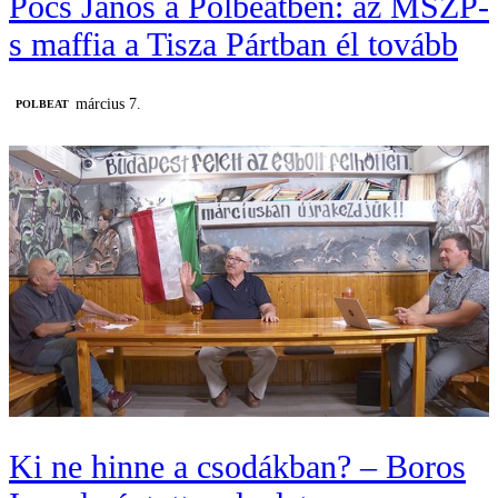
Pócs János a Polbeatben: az MSZP-
s maffia a Tisza Pártban él tovább
március 7.
‎POLBEAT
Ki ne hinne a csodákban? – Boros