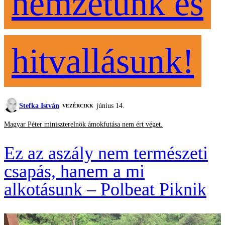
nemzetünk és
hitvallásunk!
Stefka István
június 14.
VEZÉRCIKK
Magyar Péter miniszterelnök ámokfutása nem ért véget.
Ez az aszály nem természeti
csapás, hanem a mi
alkotásunk – Polbeat Piknik