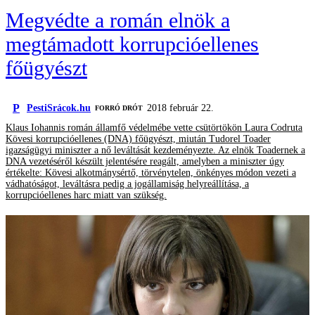
Megvédte a román elnök a
megtámadott korrupcióellenes
főügyészt
P
PestiSrácok.hu
2018 február 22.
FORRÓ DRÓT
Klaus Iohannis román államfő védelmébe vette csütörtökön Laura Codruta
Kövesi korrupcióellenes (DNA) főügyészt, miután Tudorel Toader
igazságügyi miniszter a nő leváltását kezdeményezte. Az elnök Toadernek a
DNA vezetéséről készült jelentésére reagált, amelyben a miniszter úgy
értékelte: Kövesi alkotmánysértő, törvénytelen, önkényes módon vezeti a
vádhatóságot, leváltásra pedig a jogállamiság helyreállítása, a
korrupcióellenes harc miatt van szükség.