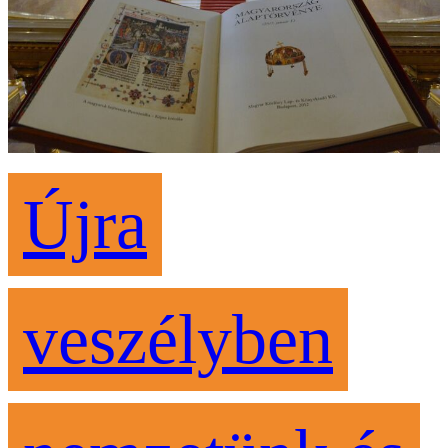
Újra
veszélyben