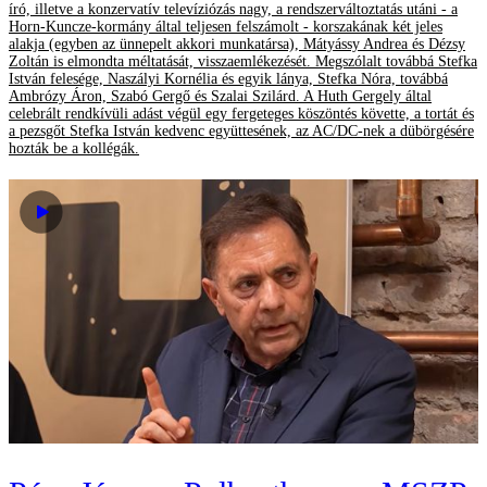
író, illetve a konzervatív televíziózás nagy, a rendszerváltoztatás utáni - a
Horn-Kuncze-kormány által teljesen felszámolt - korszakának két jeles
alakja (egyben az ünnepelt akkori munkatársa), Mátyássy Andrea és Dézsy
Zoltán is elmondta méltatását, visszaemlékezését. Megszólalt továbbá Stefka
István felesége, Naszályi Kornélia és egyik lánya, Stefka Nóra, továbbá
Ambrózy Áron, Szabó Gergő és Szalai Szilárd. A Huth Gergely által
celebrált rendkívüli adást végül egy fergeteges köszöntés követte, a tortát és
a pezsgőt Stefka István kedvenc együttesének, az AC/DC-nek a dübörgésére
hozták be a kollégák.