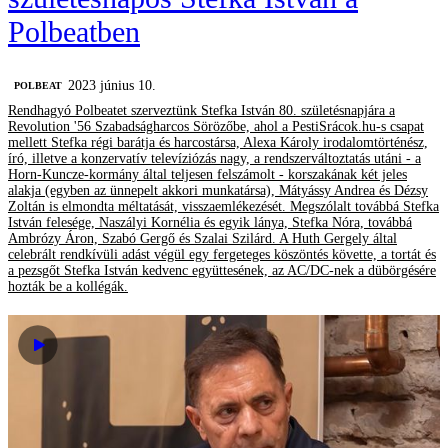
Polbeatben
2023 június 10.
‎POLBEAT
Rendhagyó Polbeatet szerveztünk Stefka István 80. születésnapjára a
Revolution '56 Szabadságharcos Sörözőbe, ahol a PestiSrácok.hu-s csapat
mellett Stefka régi barátja és harcostársa, Alexa Károly irodalomtörténész,
író, illetve a konzervatív televíziózás nagy, a rendszerváltoztatás utáni - a
Horn-Kuncze-kormány által teljesen felszámolt - korszakának két jeles
alakja (egyben az ünnepelt akkori munkatársa), Mátyássy Andrea és Dézsy
Zoltán is elmondta méltatását, visszaemlékezését. Megszólalt továbbá Stefka
István felesége, Naszályi Kornélia és egyik lánya, Stefka Nóra, továbbá
Ambrózy Áron, Szabó Gergő és Szalai Szilárd. A Huth Gergely által
celebrált rendkívüli adást végül egy fergeteges köszöntés követte, a tortát és
a pezsgőt Stefka István kedvenc együttesének, az AC/DC-nek a dübörgésére
hozták be a kollégák.