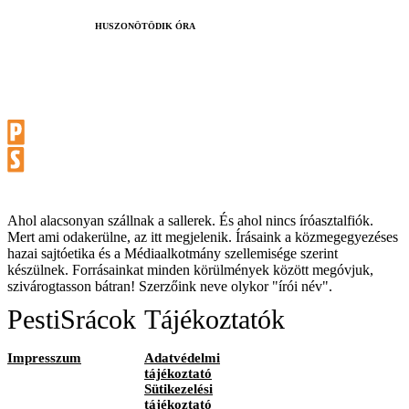
HUSZONÖTÖDIK ÓRA
Ahol alacsonyan szállnak a sallerek. És ahol nincs íróasztalfiók.
Mert ami odakerülne, az itt megjelenik. Írásaink a közmegegyezéses
hazai sajtóetika és a Médiaalkotmány szellemisége szerint
készülnek. Forrásainkat minden körülmények között megóvjuk,
szivárogtasson bátran! Szerzőink neve olykor "írói név".
PestiSrácok
Tájékoztatók
Impresszum
Adatvédelmi
tájékoztató
Sütikezelési
tájékoztató