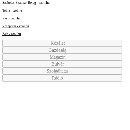
Szabolcs-Szatmár-Bereg - szon.hu
Tolna - teol.hu
Vas - vaol.hu
Veszprém - veol.hu
Zala - zaol.hu
Közélet
Gazdaság
Magazin
Bulvár
Szolgáltatás
Rádió