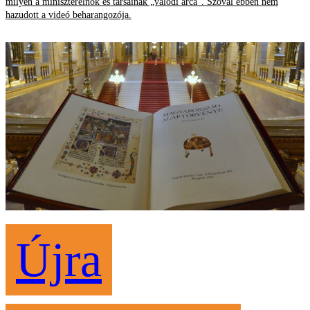
milyen a miniszterelnök és társainak „valódi arca”. Szóval ebben nem
hazudott a videó beharangozója.
Újra