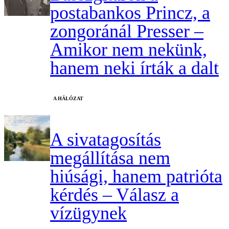
postabankos Princz, a
zongoránál Presser –
Amikor nem nekünk,
hanem neki írták a dalt
A HÁLÓZAT
A sivatagosítás
megállítása nem
hiúsági, hanem patrióta
kérdés – Válasz a
vízügynek