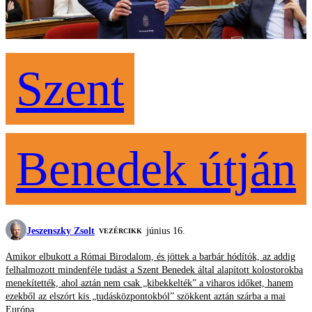
Szent
Benedek útján
Jeszenszky Zsolt
június 16.
VEZÉRCIKK
Amikor elbukott a Római Birodalom, és jöttek a barbár hódítók, az addig
felhalmozott mindenféle tudást a Szent Benedek által alapított kolostorokba
menekítették, ahol aztán nem csak „kibekkelték” a viharos időket, hanem
ezekből az elszórt kis „tudásközpontokból” szökkent aztán szárba a mai
Európa.