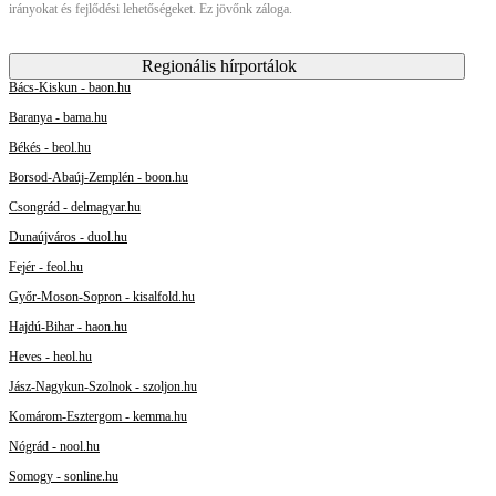
irányokat és fejlődési lehetőségeket. Ez jövőnk záloga.
Regionális hírportálok
Bács-Kiskun - baon.hu
Baranya - bama.hu
Békés - beol.hu
Borsod-Abaúj-Zemplén - boon.hu
Csongrád - delmagyar.hu
Dunaújváros - duol.hu
Fejér - feol.hu
Győr-Moson-Sopron - kisalfold.hu
Hajdú-Bihar - haon.hu
Heves - heol.hu
Jász-Nagykun-Szolnok - szoljon.hu
Komárom-Esztergom - kemma.hu
Nógrád - nool.hu
Somogy - sonline.hu