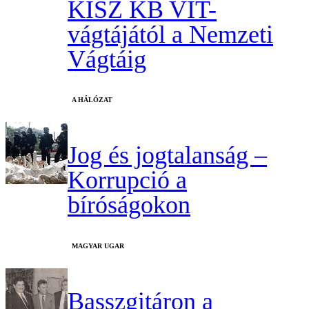
KISZ KB VIT-
vágtájától a Nemzeti
Vágtáig
A HÁLÓZAT
Jog és jogtalanság –
Korrupció a
bíróságokon
MAGYAR UGAR
Basszgitáron a