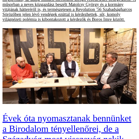
műsorban a neves közgazdász beszélt Matolcsy György és a kormány
vitájának hátteréről is, és természetesen a Revolution '56 Szabadságharcos
Sörözőben jelen lévő vendégek ezúttal is kérdezhettek, sőt, komoly
világnézeti polémia is kibontakozott a kérdezők és Boros Imre között.
Évek óta nyomasztanak bennünket
a Birodalom tényellenőrei, de a