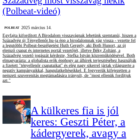
Századvég most visszavág nekik
(Polbeat-videó)
2025 március 14.
‎POLBEAT
Egyfajta kifordított A Birodalom visszavágnak lehetünk szemtanúi, hiszen a
Századvég új Tényellenőr.hu-ja épp a birodalomnak vág vissza - vezette fel
a legutóbbi Polbeat-beszélgetést Huth Gergely, aki Both Hunort, az új
elemző csapat és internetes portál vezetőjét, illetve Béky Zoltánt, a
Századvég vezető jogászát kérdezte, Stefka István közreműködésével. Both
elmagyarázta: a globalista erők épphogy az álhírek terjesztéséhez használják
a fizetett "tényellenőr csapataikat" és elég nagy sikerrel jártak világszerte a
negatív kampányaikkal, hangulatkeltéseikkel. E fegyverük kifejezetten a
nemzeti szuverenitás megtámadására irányult, de "most ellenük fordítjuk
azt."
A külkeres fia is jól
keres: Geszti Péter, a
kádergyerek, avagy a