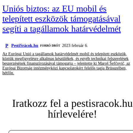
Uniós biztos: az EU mobil és
telepített eszközök támogatásával
segíti a tagállamok határvédelmét
P
PestiSrácok.hu
2023 február 6.
FORRÓ DRÓT
Az Európai Unió a tagállamok határvédelmét mobil és telepített eszközök,
köztük megfigyelésre alkalmas készülékek, és egyéb technikai felszerelések
beszerzésének finanszírozásával támogatja – jelentette ki Maroš Šefčovič, az
Európai Bizottság intézményközi kapcsolatokért felelős tagja Brüsszelben,
hétfőn.
Iratkozz fel a pestisracok.hu
hírlevelére!