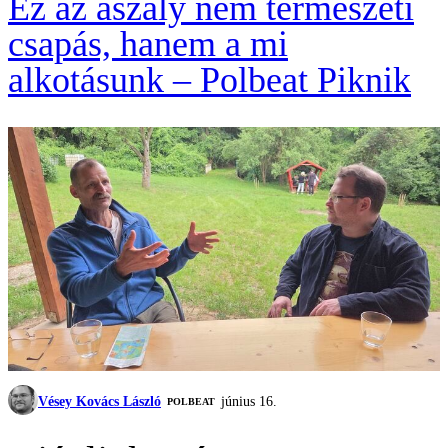
Ez az aszály nem természeti
csapás, hanem a mi
alkotásunk – Polbeat Piknik
Vésey Kovács László
június 16.
‎POLBEAT