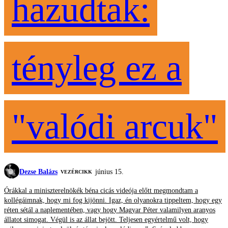
hazudtak:
tényleg ez a
"valódi arcuk"
Dezse Balázs
június 15.
VEZÉRCIKK
Órákkal a miniszterelnökék béna cicás videója előtt megmondtam a
kollégáimnak, hogy mi fog kijönni. Igaz, én olyanokra tippeltem, hogy egy
réten sétál a naplementében, vagy hogy Magyar Péter valamilyen aranyos
állatot simogat. Végül is az állat bejött. Teljesen egyértelmű volt, hogy