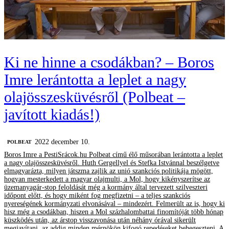
Ki ne hinne a csodákban? – Boros
Imre lerántotta a leplet a nagy
olajösszesküvésről (Polbeat –
javított kiadás!)
2022 december 10.
‎POLBEAT
Boros Imre a PestiSrácok.hu Polbeat című élő műsorában lerántotta a leplet
a nagy olajösszesküvésről. Huth Gergellyel és Stefka Istvánnal beszélgetve
elmagyarázta, milyen játszma zajlik az unió szankciós politikája mögött,
hogyan mesterkedett a magyar olajmulti, a Mol, hogy kikényszerítse az
üzemanyagár-stop feloldását még a kormány által tervezett szilveszteri
időpont előtt, és hogy miként fog megfizetni – a teljes szankciós
nyereségének kormányzati elvonásával – mindezért. Felmerült az is, hogy ki
hisz még a csodákban, hiszen a Mol százhalombattai finomítóját több hónap
küszködés után, az árstop visszavonása után néhány órával sikerült
megjavítani, az addig minden mérnökön kifogó repedéseket behegeszteni. A