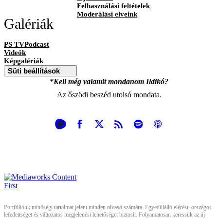
Felhasználási feltételek
Moderálási elveink
Galériák
PS TVPodcast
Videók
Képgalériák
Süti beállítások
*Kell még valamit mondanom Ildikó?
Az őszödi beszéd utolsó mondata.
Portfóliónk minőségi tartalmat jelent minden olvasó számára. Egyedülálló elérést, országos
lefedettséget és változatos megjelenési lehetőséget biztosít. Folyamatosan keressük az új