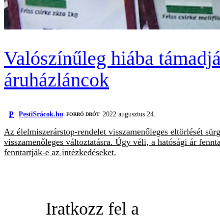
Valószínűleg hiába támadjá
áruházláncok
P
PestiSrácok.hu
2022 augusztus 24.
FORRÓ DRÓT
Az élelmiszerárstop-rendelet visszamenőleges eltörlését sür
visszamenőleges változtatásra. Úgy véli, a hatósági ár fenn
fenntartják-e az intézkedéseket.
Iratkozz fel a