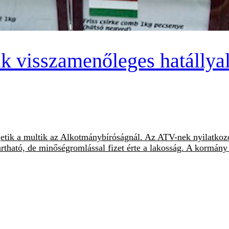
k visszamenőleges hatállyal
getik a multik az Alkotmánybíróságnál. Az ATV-nek nyilatkozó
tartható, de minőségromlással fizet érte a lakosság. A kormán