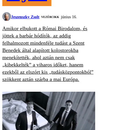
Jeszenszky Zsolt
június 16.
VEZÉRCIKK
Amikor elbukott a Római Birodalom, és
jöttek a barbár hódítók, az addig
felhalmozott mindenféle tudást a Szent
Benedek által alapított kolostorokba
menekítették, ahol aztán nem csak
„kibekkelték” a viharos időket, hanem
ezekből az elszórt kis „tudásközpontokból”
szökkent aztán szárba a mai Európa.