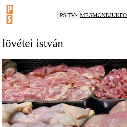
PS TV
MEGMONDJUK
FO
lövétei istván