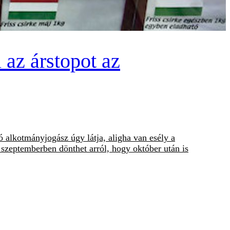
 az árstopot az
 alkotmányjogász úgy látja, aligha van esély a
y szeptemberben dönthet arról, hogy október után is