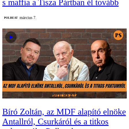
s maffia a Tisza Pártban él tovább
március 7.
‎POLBEAT
Bíró Zoltán, az MDF alapító elnöke
Antallról, Csurkáról és a titkos