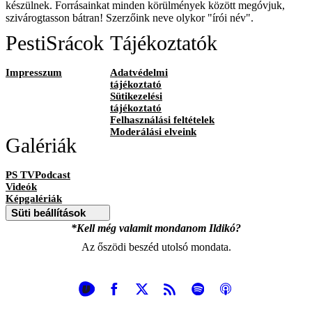
készülnek. Forrásainkat minden körülmények között megóvjuk,
szivárogtasson bátran! Szerzőink neve olykor "írói név".
PestiSrácok
Tájékoztatók
Impresszum
Adatvédelmi
tájékoztató
Sütikezelési
tájékoztató
Felhasználási feltételek
Moderálási elveink
Galériák
PS TVPodcast
Videók
Képgalériák
Süti beállítások
*Kell még valamit mondanom Ildikó?
Az őszödi beszéd utolsó mondata.