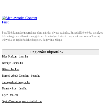
Portfóliónk minőségi tartalmat jelent minden olvasó számára. Egyedülálló elérést, országos
lefedettséget és változatos megjelenési lehetőséget biztosít. Folyamatosan keressük az új
irányokat és fejlődési lehetőségeket. Ez jövőnk záloga.
Regionális hírportálok
Bács-Kiskun - baon.hu
Baranya - bama.hu
Békés - beol.hu
Borsod-Abaúj-Zemplén - boon.hu
Csongrád - delmagyar.hu
Dunaújváros - duol.hu
Fejér - feol.hu
Győr-Moson-Sopron - kisalfold.hu