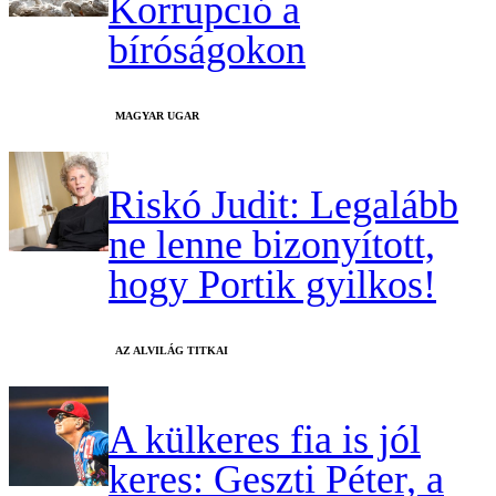
Korrupció a
bíróságokon
MAGYAR UGAR
Riskó Judit: Legalább
ne lenne bizonyított,
hogy Portik gyilkos!
AZ ALVILÁG TITKAI
A külkeres fia is jól
keres: Geszti Péter, a