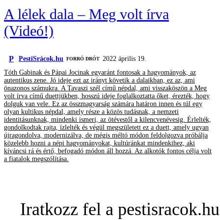
A lélek dala – Meg volt írva
(Videó!)
P
PestiSrácok.hu
2022 április 19.
FORRÓ DRÓT
Tóth Gabinak és Pápai Jocinak egyaránt fontosak a hagyományok, az
autentikus zene. Jó ideje ezt az irányt követik a dalaikban, ez az, ami
önazonos számukra. A Tavaszi szél című népdal, ami visszaköszön a Meg
volt írva című duettjükben, hosszú ideje foglalkoztatta őket, érezték, hogy
dolguk van vele. Ez az összmagyarság számára határon innen és túl egy
olyan kultikus népdal, amely része a közös tudásnak, a nemzeti
identitásunknak, mindenki ismeri, az ötévestől a kilencvenévesig. Érlelték,
gondolkodtak rajta, ízlelték és végül megszületett ez a duett, amely ugyan
újragondolva, modernizálva, de mégis méltó módon feldolgozva próbálja
közelebb hozni a népi hagyományokat, kultúránkat mindenkihez, aki
kíváncsi rá és értő, befogadó módon áll hozzá. Az alkotók fontos célja volt
a fiatalok megszólítása.
Iratkozz fel a pestisracok.hu