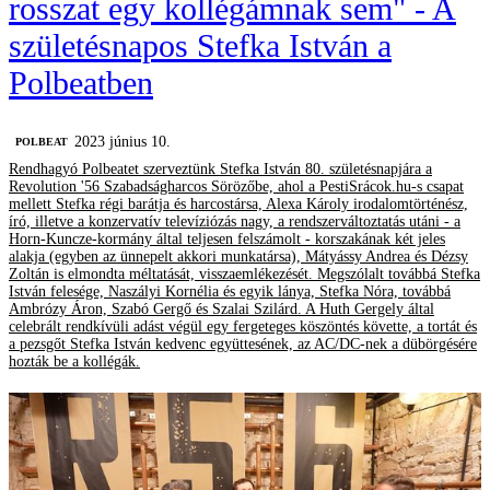
rosszat egy kollégámnak sem" - A
születésnapos Stefka István a
Polbeatben
2023 június 10.
‎POLBEAT
Rendhagyó Polbeatet szerveztünk Stefka István 80. születésnapjára a
Revolution '56 Szabadságharcos Sörözőbe, ahol a PestiSrácok.hu-s csapat
mellett Stefka régi barátja és harcostársa, Alexa Károly irodalomtörténész,
író, illetve a konzervatív televíziózás nagy, a rendszerváltoztatás utáni - a
Horn-Kuncze-kormány által teljesen felszámolt - korszakának két jeles
alakja (egyben az ünnepelt akkori munkatársa), Mátyássy Andrea és Dézsy
Zoltán is elmondta méltatását, visszaemlékezését. Megszólalt továbbá Stefka
István felesége, Naszályi Kornélia és egyik lánya, Stefka Nóra, továbbá
Ambrózy Áron, Szabó Gergő és Szalai Szilárd. A Huth Gergely által
celebrált rendkívüli adást végül egy fergeteges köszöntés követte, a tortát és
a pezsgőt Stefka István kedvenc együttesének, az AC/DC-nek a dübörgésére
hozták be a kollégák.