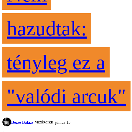
hazudtak:
tényleg ez a
"valódi arcuk"
Dezse Balázs
június 15.
VEZÉRCIKK