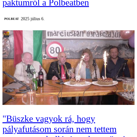
paktumról a Polbeatben
2025 július 6.
‎POLBEAT
"Büszke vagyok rá, hogy
pályafutásom során nem tettem