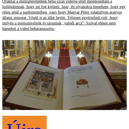
Órákkal a miniszterelnökék béna cicás videója előtt megmondtam a
kollégáimnak, hogy mi fog kijönni. Igaz, én olyanokra tippeltem, hogy egy
réten sétál a naplementében, vagy hogy Magyar Péter valamilyen aranyos
állatot simogat. Végül is az állat bejött. Teljesen egyértelmű volt, hogy
milyen a miniszterelnök és társainak „valódi arca”. Szóval ebben nem
hazudott a videó beharangozója.