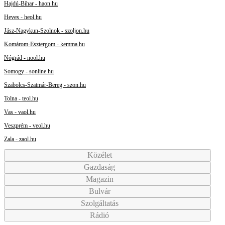
Hajdú-Bihar - haon.hu
Heves - heol.hu
Jász-Nagykun-Szolnok - szoljon.hu
Komárom-Esztergom - kemma.hu
Nógrád - nool.hu
Somogy - sonline.hu
Szabolcs-Szatmár-Bereg - szon.hu
Tolna - teol.hu
Vas - vaol.hu
Veszprém - veol.hu
Zala - zaol.hu
Közélet
Gazdaság
Magazin
Bulvár
Szolgáltatás
Rádió