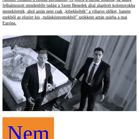
felhalmozott mindenféle tudást a Szent Benedek által alapított kolostorokba
menekítették, ahol aztán nem csak „kibekkelték” a viharos időket, hanem
ezekből az elszórt kis „tudásközpontokból” szökkent aztán szárba a mai
Európa.
Nem