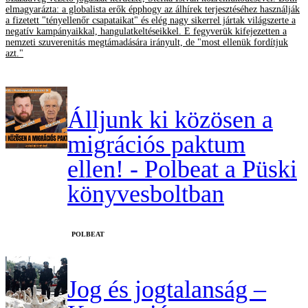
elmagyarázta: a globalista erők épphogy az álhírek terjesztéséhez használják
a fizetett "tényellenőr csapataikat" és elég nagy sikerrel jártak világszerte a
negatív kampányaikkal, hangulatkeltéseikkel. E fegyverük kifejezetten a
nemzeti szuverenitás megtámadására irányult, de "most ellenük fordítjuk
azt."
Álljunk ki közösen a
migrációs paktum
ellen! - Polbeat a Püski
könyvesboltban
‎POLBEAT
Jog és jogtalanság –