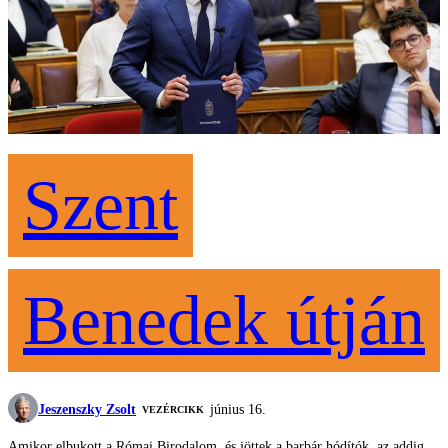
Szent
Benedek útján
Jeszenszky Zsolt
június 16.
VEZÉRCIKK
Amikor elbukott a Római Birodalom, és jöttek a barbár hódítók, az addig