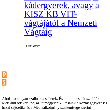
kádergyerek, avagy a
KISZ KB VIT-
vágtájától a Nemzeti
Vágtáig
A HÁLÓZAT
Ahol alacsonyan szállnak a sallerek. És ahol nincs íróasztalfiók.
Mert ami odakerülne, az itt megjelenik. Írásaink a közmegegyezéses
hazai sajtóetika és a Médiaalkotmány szellemisége szerint