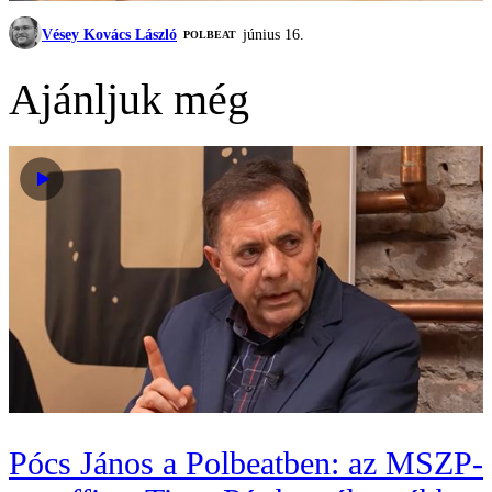
Vésey Kovács László
június 16.
‎POLBEAT
Ajánljuk még
Pócs János a Polbeatben: az MSZP-