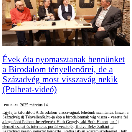
Évek óta nyomasztanak bennünket
a Birodalom tényellenőrei, de a
Századvég most visszavág nekik
(Polbeat-videó)
2025 március 14.
‎POLBEAT
Egyfajta kifordított A Birodalom visszavágnak lehetünk szemtanúi, hiszen a
Századvég új Tényellenőr.hu-ja épp a birodalomnak vág vissza - vezette fel
a legutóbbi Polbeat-beszélgetést Huth Gergely, aki Both Hunort, az új
elemző csapat és internetes portál vezetőjét, illetve Béky Zoltánt, a
Századvég vezető jogászát kérdezte, Stefka István közreműködésével. Both