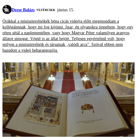
Dezse Balázs
június 15.
VEZÉRCIKK
Órákkal a miniszterelnökék béna cicás videója előtt megmondtam a
kollégáimnak, hogy mi fog kijönni. Igaz, én olyanokra tippeltem, hogy egy
réten sétál a naplementében, vagy hogy Magyar Péter valamilyen aranyos
állatot simogat. Végül is az állat bejött. Teljesen egyértelmű volt, hogy
milyen a miniszterelnök és társainak „valódi arca”. Szóval ebben nem
hazudott a videó beharangozója.