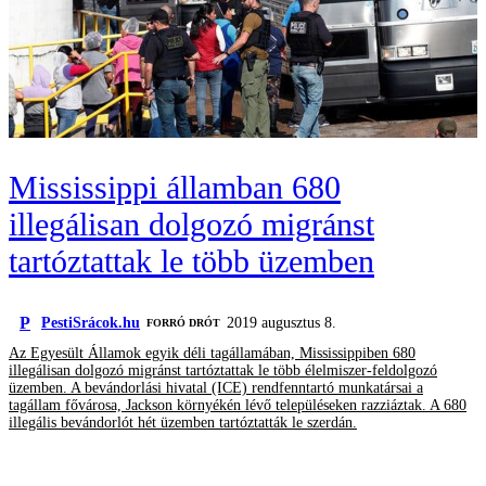
Mississippi államban 680
illegálisan dolgozó migránst
tartóztattak le több üzemben
P
PestiSrácok.hu
2019 augusztus 8.
FORRÓ DRÓT
Az Egyesült Államok egyik déli tagállamában, Mississippiben 680
illegálisan dolgozó migránst tartóztattak le több élelmiszer-feldolgozó
üzemben. A bevándorlási hivatal (ICE) rendfenntartó munkatársai a
tagállam fővárosa, Jackson környékén lévő településeken razziáztak. A 680
illegális bevándorlót hét üzemben tartóztatták le szerdán.