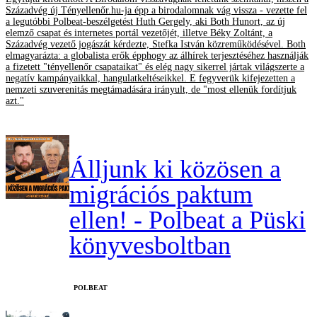
Századvég új Tényellenőr.hu-ja épp a birodalomnak vág vissza - vezette fel
a legutóbbi Polbeat-beszélgetést Huth Gergely, aki Both Hunort, az új
elemző csapat és internetes portál vezetőjét, illetve Béky Zoltánt, a
Századvég vezető jogászát kérdezte, Stefka István közreműködésével. Both
elmagyarázta: a globalista erők épphogy az álhírek terjesztéséhez használják
a fizetett "tényellenőr csapataikat" és elég nagy sikerrel jártak világszerte a
negatív kampányaikkal, hangulatkeltéseikkel. E fegyverük kifejezetten a
nemzeti szuverenitás megtámadására irányult, de "most ellenük fordítjuk
azt."
Álljunk ki közösen a
migrációs paktum
ellen! - Polbeat a Püski
könyvesboltban
‎POLBEAT