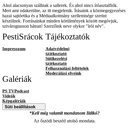
Ahol alacsonyan szállnak a sallerek. És ahol nincs íróasztalfiók.
Mert ami odakerülne, az itt megjelenik. Írásaink a közmegegyezéses
hazai sajtóetika és a Médiaalkotmány szellemisége szerint
készülnek. Forrásainkat minden körülmények között megóvjuk,
szivárogtasson bátran! Szerzőink neve olykor "írói név".
PestiSrácok
Tájékoztatók
Impresszum
Adatvédelmi
tájékoztató
Sütikezelési
tájékoztató
Felhasználási feltételek
Moderálási elveink
Galériák
PS TVPodcast
Videók
Képgalériák
Süti beállítások
*Kell még valamit mondanom Ildikó?
Az őszödi beszéd utolsó mondata.