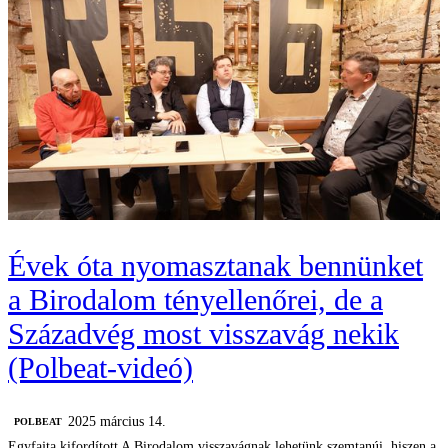
Évek óta nyomasztanak bennünket
a Birodalom tényellenőrei, de a
Századvég most visszavág nekik
(Polbeat-videó)
2025 március 14.
‎POLBEAT
Egyfajta kifordított A Birodalom visszavágnak lehetünk szemtanúi, hiszen a