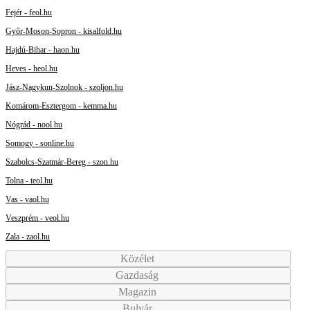
Fejér - feol.hu
Győr-Moson-Sopron - kisalfold.hu
Hajdú-Bihar - haon.hu
Heves - heol.hu
Jász-Nagykun-Szolnok - szoljon.hu
Komárom-Esztergom - kemma.hu
Nógrád - nool.hu
Somogy - sonline.hu
Szabolcs-Szatmár-Bereg - szon.hu
Tolna - teol.hu
Vas - vaol.hu
Veszprém - veol.hu
Zala - zaol.hu
Közélet
Gazdaság
Magazin
Bulvár