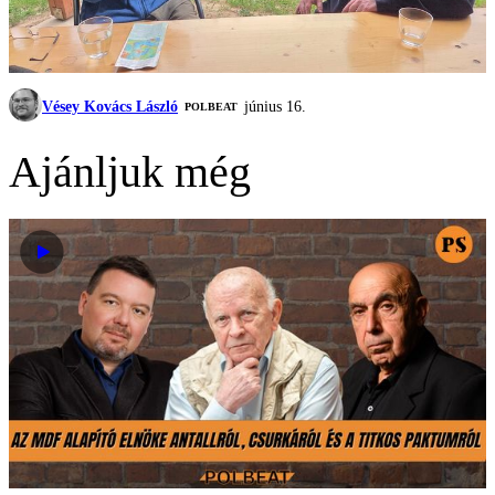
Vésey Kovács László
június 16.
‎POLBEAT
Ajánljuk még