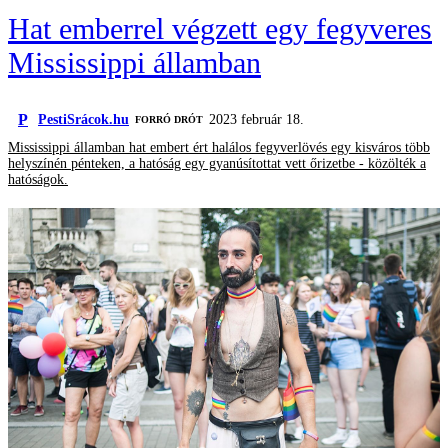
Hat emberrel végzett egy fegyveres
Mississippi államban
P
PestiSrácok.hu
2023 február 18.
FORRÓ DRÓT
Mississippi államban hat embert ért halálos fegyverlövés egy kisváros több
helyszínén pénteken, a hatóság egy gyanúsítottat vett őrizetbe - közölték a
hatóságok.