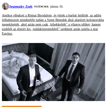
Jeszenszky Zsolt
június 16.
VEZÉRCIKK
Amikor elbukott a Római Birodalom, és jöttek a barbár hódítók, az addig
felhalmozott mindenféle tudást a Szent Benedek által alapított kolostorokba
menekítették, ahol aztán nem csak „kibekkelték” a viharos időket, hanem
ezekből az elszórt kis „tudásközpontokból” szökkent aztán szárba a mai
Európa.