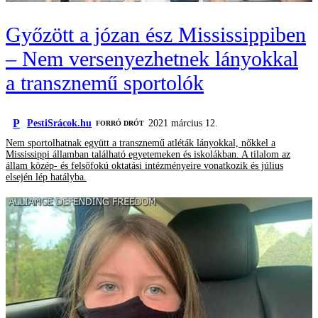
Győzött a józan ész Mississippiben
– Nem versenyezhetnek lányokkal
a transznemű sportolók
P
PestiSrácok.hu
2021 március 12.
FORRÓ DRÓT
Nem sportolhatnak együtt a transznemű atléták lányokkal, nőkkel a
Mississippi államban található egyetemeken és iskolákban. A tilalom az
állam közép- és felsőfokú oktatási intézményeire vonatkozik és július
elsején lép hatályba.