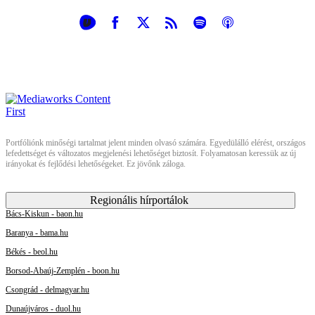
Portfóliónk minőségi tartalmat jelent minden olvasó számára. Egyedülálló elérést, országos
lefedettséget és változatos megjelenési lehetőséget biztosít. Folyamatosan keressük az új
irányokat és fejlődési lehetőségeket. Ez jövőnk záloga.
Regionális hírportálok
Bács-Kiskun - baon.hu
Baranya - bama.hu
Békés - beol.hu
Borsod-Abaúj-Zemplén - boon.hu
Csongrád - delmagyar.hu
Dunaújváros - duol.hu