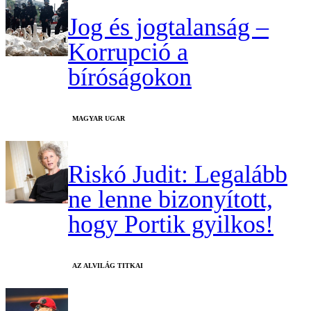
Jog és jogtalanság –
Korrupció a
bíróságokon
MAGYAR UGAR
Riskó Judit: Legalább
ne lenne bizonyított,
hogy Portik gyilkos!
AZ ALVILÁG TITKAI