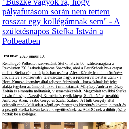
"Büszke vagyok rá, hogy
pályafutásom során nem tettem
rosszat egy kollégámnak sem" - A
születésnapos Stefka István a
Polbeatben
2023 június 10.
‎POLBEAT
Rendhagyó Polbeatet szerveztünk Stefka István 80. születésnapjára a
Revolution '56 Szabadságharcos Sörözőbe, ahol a PestiSrácok.hu-s csapat
mellett Stefka régi barátja és harcostársa, Alexa Károly irodalomtörténész,
író, illetve a konzervatív televíziózás nagy, a rendszerváltoztatás utáni - a
Horn-Kuncze-kormány által teljesen felszámolt - korszakának két jeles
alakja (egyben az ünnepelt akkori munkatársa), Mátyássy Andrea és Dézsy
Zoltán is elmondta méltatását, visszaemlékezését. Megszólalt továbbá Stefka
István felesége, Naszályi Kornélia és egyik lánya, Stefka Nóra, továbbá
Ambrózy Áron, Szabó Gergő és Szalai Szilárd. A Huth Gergely által
celebrált rendkívüli adást végül egy fergeteges köszöntés követte, a tortát és
a pezsgőt Stefka István kedvenc együttesének, az AC/DC-nek a dübörgésére
hozták be a kollégák.