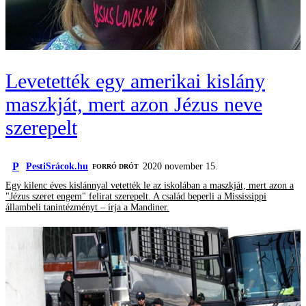
Levetették egy amerikai kislány
maszkját, mert azon Jézus neve
szerepelt
P
PestiSrácok.hu
2020 november 15.
FORRÓ DRÓT
Egy kilenc éves kislánnyal vetették le az iskolában a maszkját, mert azon a
"Jézus szeret engem" felirat szerepelt. A család beperli a Mississippi
állambeli tanintézményt – írja a Mandiner.