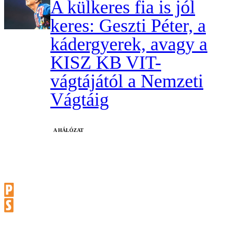
A külkeres fia is jól
keres: Geszti Péter, a
kádergyerek, avagy a
KISZ KB VIT-
vágtájától a Nemzeti
Vágtáig
A HÁLÓZAT