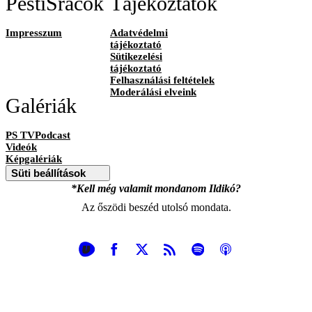
PestiSrácok
Tájékoztatók
Impresszum
Adatvédelmi
tájékoztató
Sütikezelési
tájékoztató
Felhasználási feltételek
Moderálási elveink
Galériák
PS TVPodcast
Videók
Képgalériák
Süti beállítások
*Kell még valamit mondanom Ildikó?
Az őszödi beszéd utolsó mondata.