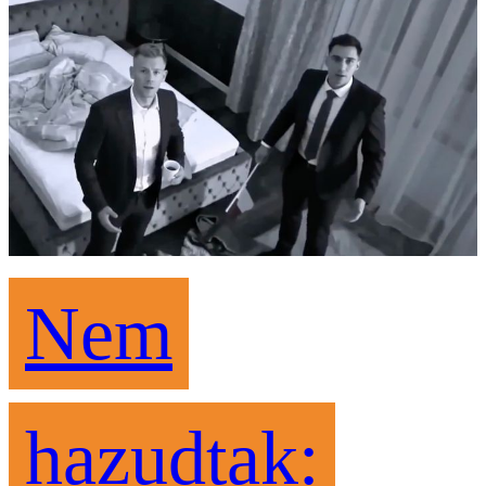
Nem
hazudtak: