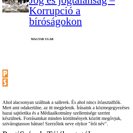
Korrupció a
bíróságokon
MAGYAR UGAR
Ahol alacsonyan szállnak a sallerek. És ahol nincs íróasztalfiók.
Mert ami odakerülne, az itt megjelenik. Írásaink a közmegegyezéses
hazai sajtóetika és a Médiaalkotmány szellemisége szerint
készülnek. Forrásainkat minden körülmények között megóvjuk,
szivárogtasson bátran! Szerzőink neve olykor "írói név".