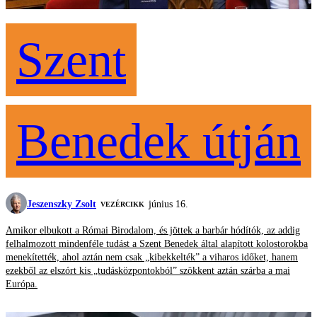
Szent
Benedek útján
Jeszenszky Zsolt
június 16.
VEZÉRCIKK
Amikor elbukott a Római Birodalom, és jöttek a barbár hódítók, az addig
felhalmozott mindenféle tudást a Szent Benedek által alapított kolostorokba
menekítették, ahol aztán nem csak „kibekkelték” a viharos időket, hanem
ezekből az elszórt kis „tudásközpontokból” szökkent aztán szárba a mai
Európa.