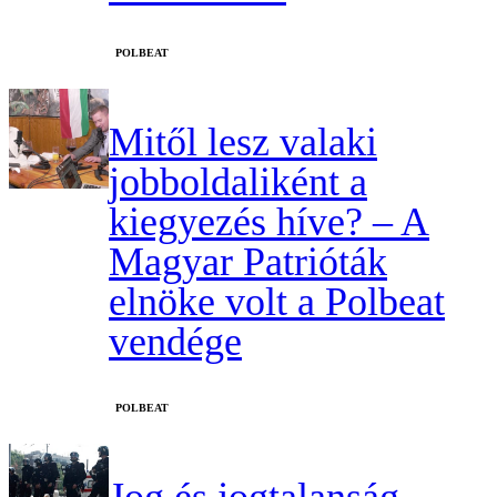
‎POLBEAT
Mitől lesz valaki
jobboldaliként a
kiegyezés híve? – A
Magyar Patrióták
elnöke volt a Polbeat
vendége
‎POLBEAT
Jog és jogtalanság –