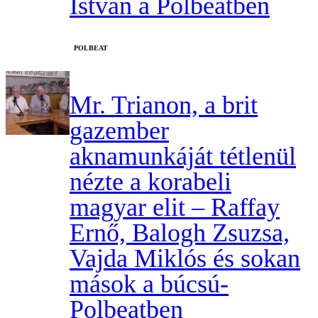
István a Polbeatben
‎POLBEAT
Mr. Trianon, a brit
gazember
aknamunkáját tétlenül
nézte a korabeli
magyar elit – Raffay
Ernő, Balogh Zsuzsa,
Vajda Miklós és sokan
mások a búcsú-
Polbeatben