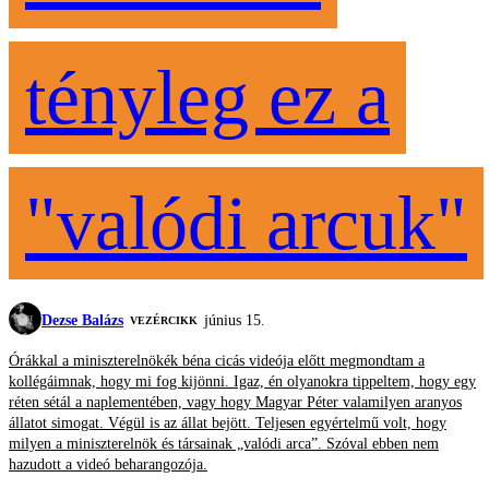
tényleg ez a
"valódi arcuk"
Dezse Balázs
június 15.
VEZÉRCIKK
Órákkal a miniszterelnökék béna cicás videója előtt megmondtam a
kollégáimnak, hogy mi fog kijönni. Igaz, én olyanokra tippeltem, hogy egy
réten sétál a naplementében, vagy hogy Magyar Péter valamilyen aranyos
állatot simogat. Végül is az állat bejött. Teljesen egyértelmű volt, hogy
milyen a miniszterelnök és társainak „valódi arca”. Szóval ebben nem
hazudott a videó beharangozója.