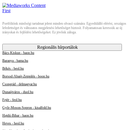
Portfóliónk minőségi tartalmat jelent minden olvasó számára. Egyedülálló elérést, országos
lefedettséget és változatos megjelenési lehetőséget biztosít. Folyamatosan keressük az új
irányokat és fejlődési lehetőségeket. Ez jövőnk záloga.
Regionális hírportálok
Bács-Kiskun - baon.hu
Baranya - bama.hu
Békés - beol.hu
Borsod-Abaúj-Zemplén - boon.hu
Csongrád - delmagyar.hu
Dunaújváros - duol.hu
Fejér - feol.hu
Győr-Moson-Sopron - kisalfold.hu
Hajdú-Bihar - haon.hu
Heves - heol.hu