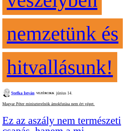
nemzetünk és
hitvallásunk!
Stefka István
június 14.
VEZÉRCIKK
Magyar Péter miniszterelnök ámokfutása nem ért véget.
Ez az aszály nem természeti