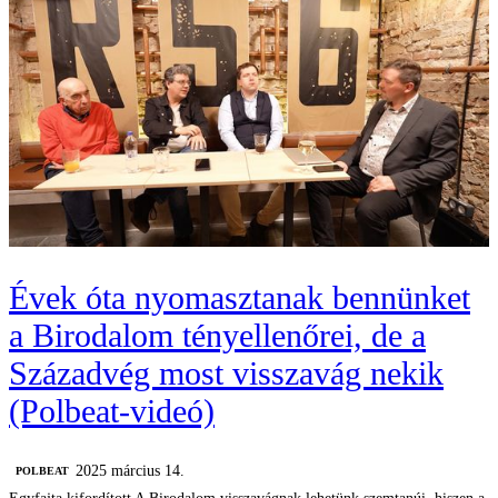
Évek óta nyomasztanak bennünket
a Birodalom tényellenőrei, de a
Századvég most visszavág nekik
(Polbeat-videó)
2025 március 14.
‎POLBEAT