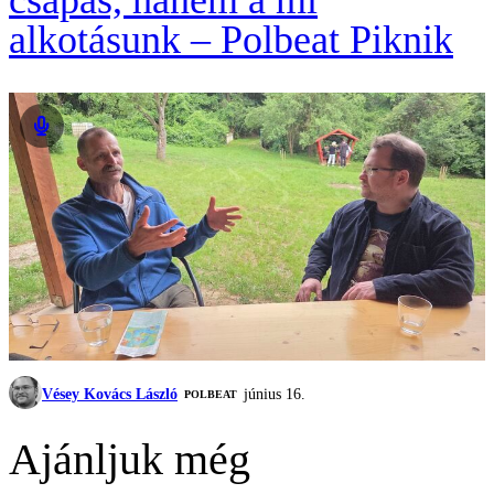
csapás, hanem a mi
alkotásunk – Polbeat Piknik
Vésey Kovács László
június 16.
‎POLBEAT
Ajánljuk még