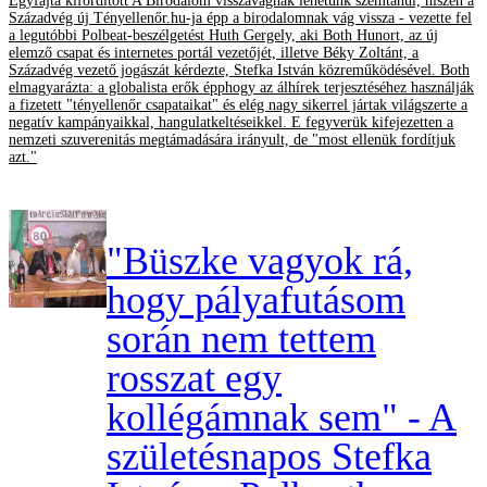
Egyfajta kifordított A Birodalom visszavágnak lehetünk szemtanúi, hiszen a
Századvég új Tényellenőr.hu-ja épp a birodalomnak vág vissza - vezette fel
a legutóbbi Polbeat-beszélgetést Huth Gergely, aki Both Hunort, az új
elemző csapat és internetes portál vezetőjét, illetve Béky Zoltánt, a
Századvég vezető jogászát kérdezte, Stefka István közreműködésével. Both
elmagyarázta: a globalista erők épphogy az álhírek terjesztéséhez használják
a fizetett "tényellenőr csapataikat" és elég nagy sikerrel jártak világszerte a
negatív kampányaikkal, hangulatkeltéseikkel. E fegyverük kifejezetten a
nemzeti szuverenitás megtámadására irányult, de "most ellenük fordítjuk
azt."
"Büszke vagyok rá,
hogy pályafutásom
során nem tettem
rosszat egy
kollégámnak sem" - A
születésnapos Stefka