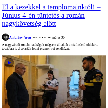
El a kezekkel a templomainktól! –
Június 4-én tüntetés a román
nagykövetség előtt
Ambrózy Áron
május 30.
MAGYAR UGAR
A nagyváradi román hatóságok mégsem álltak át a civilizáció oldalára,
továbbra is el akarják lopni premontrei rendházat.