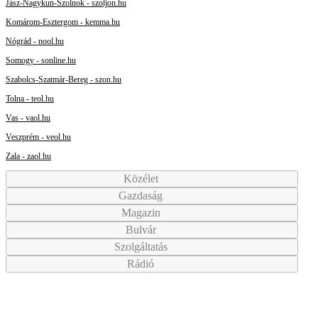
Jász-Nagykun-Szolnok - szoljon.hu
Komárom-Esztergom - kemma.hu
Nógrád - nool.hu
Somogy - sonline.hu
Szabolcs-Szatmár-Bereg - szon.hu
Tolna - teol.hu
Vas - vaol.hu
Veszprém - veol.hu
Zala - zaol.hu
Közélet
Gazdaság
Magazin
Bulvár
Szolgáltatás
Rádió