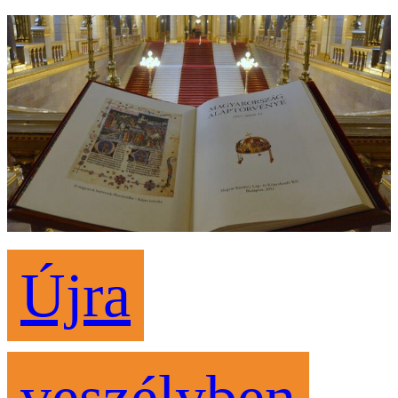
Újra
veszélyben