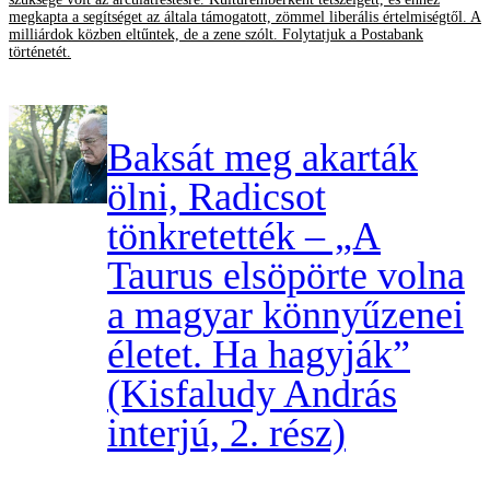
megkapta a segítséget az általa támogatott, zömmel liberális értelmiségtől. A
milliárdok közben eltűntek, de a zene szólt. Folytatjuk a Postabank
történetét.
Baksát meg akarták
ölni, Radicsot
tönkretették – „A
Taurus elsöpörte volna
a magyar könnyűzenei
életet. Ha hagyják”
(Kisfaludy András
interjú, 2. rész)