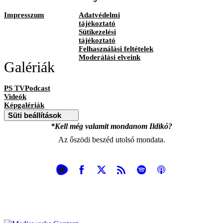
Impresszum
Adatvédelmi
tájékoztató
Sütikezelési
tájékoztató
Felhasználási feltételek
Moderálási elveink
Galériák
PS TVPodcast
Videók
Képgalériák
Süti beállítások
*Kell még valamit mondanom Ildikó?
Az őszödi beszéd utolsó mondata.