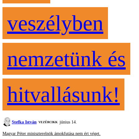
veszélyben
nemzetünk és
hitvallásunk!
Stefka István
június 14.
VEZÉRCIKK
Magyar Péter miniszterelnök ámokfutása nem ért véget.