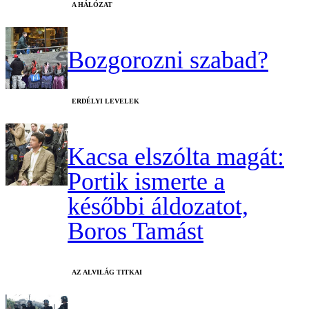
A HÁLÓZAT
Bozgorozni szabad?
ERDÉLYI LEVELEK
Kacsa elszólta magát:
Portik ismerte a
későbbi áldozatot,
Boros Tamást
AZ ALVILÁG TITKAI