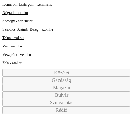
Komárom-Esztergom - kemma.hu
Nógrád - nool.hu
Somogy - sonline.hu
Szabolcs-Szatmár-Bereg - szon.hu
Tolna - teol.hu
Vas - vaol.hu
Veszprém - veol.hu
Zala - zaol.hu
Közélet
Gazdaság
Magazin
Bulvár
Szolgáltatás
Rádió