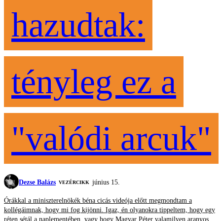
hazudtak:
tényleg ez a
"valódi arcuk"
Dezse Balázs
június 15.
VEZÉRCIKK
Órákkal a miniszterelnökék béna cicás videója előtt megmondtam a
kollégáimnak, hogy mi fog kijönni. Igaz, én olyanokra tippeltem, hogy egy
réten sétál a naplementében, vagy hogy Magyar Péter valamilyen aranyos