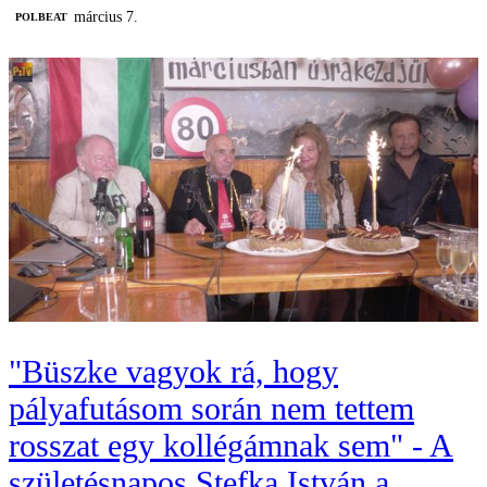
március 7.
‎POLBEAT
"Büszke vagyok rá, hogy
pályafutásom során nem tettem
rosszat egy kollégámnak sem" - A
születésnapos Stefka István a