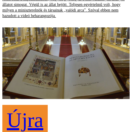
állatot simogat. Végül is az állat bejött. Teljesen egyértelmű volt, hogy
milyen a miniszterelnök és társainak „valódi arca”. Szóval ebben nem
hazudott a videó beharangozója.
Újra