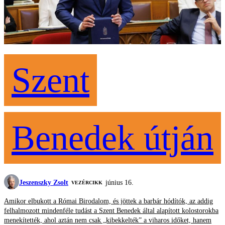
Szent
Benedek útján
Jeszenszky Zsolt
június 16.
VEZÉRCIKK
Amikor elbukott a Római Birodalom, és jöttek a barbár hódítók, az addig
felhalmozott mindenféle tudást a Szent Benedek által alapított kolostorokba
menekítették, ahol aztán nem csak „kibekkelték” a viharos időket, hanem