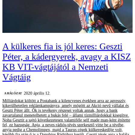
A külkeres fia is jól keres: Geszti
Péter, a kádergyerek, avagy a KISZ
KB VIT-vágtájától a Nemzeti
Vágtáig
2020 április 12.
A HÁLÓZAT
Milliárdokat költött a Postabank a kilencvenes években arra az agresszív,
kikerülhetetlen reklámkampányra, amely mögött az Akció nevű vállalat és
Geszti Péter állt. Ők is tevékeny részesei voltak annak, hogy a bank
zavartalanul menetelhetett a bukás felé – állami tízmilliárdokkal kisegítve.
Noha Gesztit a sajtó következetesen valamiféle self made man-ként építette
fel, ez hazugság. Apja, a neves rádiós-tévés szerkesztő vitte be a tévébe,
anyja pedig a Chemolimpex, majd a Taurus cégek külkereskedője volt,
később fia után ő is a Danubius Rádióhoz került. Geszti tévés apja a halála