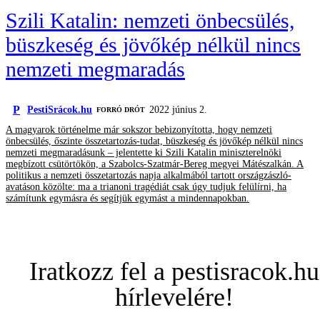
Szili Katalin: nemzeti önbecsülés,
büszkeség és jövőkép nélkül nincs
nemzeti megmaradás
P
PestiSrácok.hu
2022 június 2.
FORRÓ DRÓT
A magyarok történelme már sokszor bebizonyította, hogy nemzeti
önbecsülés, őszinte összetartozás-tudat, büszkeség és jövőkép nélkül nincs
nemzeti megmaradásunk – jelentette ki Szili Katalin miniszterelnöki
megbízott csütörtökön, a Szabolcs-Szatmár-Bereg megyei Mátészalkán. A
politikus a nemzeti összetartozás napja alkalmából tartott országzászló-
avatáson közölte: ma a trianoni tragédiát csak úgy tudjuk felülírni, ha
számítunk egymásra és segítjük egymást a mindennapokban.
Iratkozz fel a pestisracok.hu
hírlevelére!