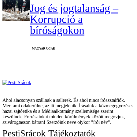
Jog és jogtalanság –
Korrupció a
bíróságokon
MAGYAR UGAR
Ahol alacsonyan szállnak a sallerek. És ahol nincs íróasztalfiók.
Mert ami odakerülne, az itt megjelenik. Írásaink a közmegegyezéses
hazai sajtóetika és a Médiaalkotmány szellemisége szerint
készülnek. Forrásainkat minden körülmények között megóvjuk,
szivárogtasson bátran! Szerzőink neve olykor "írói név".
PestiSrácok
Tájékoztatók