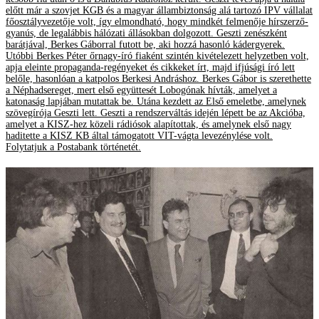
előtt már a szovjet KGB és a magyar állambiztonság alá tartozó IPV vállalat
főosztályvezetője volt, így elmondható, hogy mindkét felmenője hírszerző-
gyanús, de legalábbis hálózati állásokban dolgozott. Geszti zenészként
barátjával, Berkes Gáborral futott be, aki hozzá hasonló kádergyerek.
Utóbbi Berkes Péter őrnagy-író fiaként szintén kivételezett helyzetben volt,
apja eleinte propaganda-regényeket és cikkeket írt, majd ifjúsági író lett
belőle, hasonlóan a katpolos Berkesi Andráshoz. Berkes Gábor is szerethette
a Néphadsereget, mert első együttesét Lobogónak hívták, amelyet a
katonaság lapjában mutattak be. Utána kezdett az Első emeletbe, amelynek
szövegírója Geszti lett. Geszti a rendszerváltás idején lépett be az Akcióba,
amelyet a KISZ-hez közeli rádiósok alapítottak, és amelynek első nagy
haditette a KISZ KB által támogatott VIT-vágta levezénylése volt.
Folytatjuk a Postabank történetét.