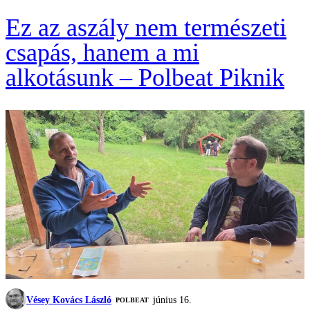
Ez az aszály nem természeti
csapás, hanem a mi
alkotásunk – Polbeat Piknik
Vésey Kovács László
június 16.
‎POLBEAT