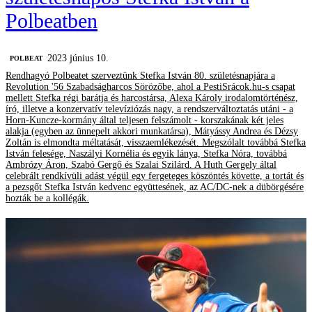
Polbeatben
2023 június 10.
‎POLBEAT
Rendhagyó Polbeatet szerveztünk Stefka István 80. születésnapjára a
Revolution '56 Szabadságharcos Sörözőbe, ahol a PestiSrácok.hu-s csapat
mellett Stefka régi barátja és harcostársa, Alexa Károly irodalomtörténész,
író, illetve a konzervatív televíziózás nagy, a rendszerváltoztatás utáni - a
Horn-Kuncze-kormány által teljesen felszámolt - korszakának két jeles
alakja (egyben az ünnepelt akkori munkatársa), Mátyássy Andrea és Dézsy
Zoltán is elmondta méltatását, visszaemlékezését. Megszólalt továbbá Stefka
István felesége, Naszályi Kornélia és egyik lánya, Stefka Nóra, továbbá
Ambrózy Áron, Szabó Gergő és Szalai Szilárd. A Huth Gergely által
celebrált rendkívüli adást végül egy fergeteges köszöntés követte, a tortát és
a pezsgőt Stefka István kedvenc együttesének, az AC/DC-nek a dübörgésére
hozták be a kollégák.