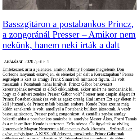
Basszgitáron a postabankos Princz,
a zongoránál Presser – Amikor nem
nekünk, hanem neki írták a dalt
2020 április 4.
A HÁLÓZAT
Emlékeznek arra a jelenetre, amikor Johnny Fontane megjelenik Don
Corleone lányának esküvőjén, és elénekel pár dalt a Keresztapában? Persze
segítséget is kért az amúgy Frank Sinatráról mintázott figura. Ha volt
merszünk a Postabank néhai királyát, Princz Gábor bankvezért
keresztapának nevezni az előző cikkünkben, akkor miért ne mondanánk ki,
hogy az ő udvari zenésze Presser Gábor volt? Presser nem csupán slágert írt
Princz Postabankjának (ez volt az egész ország által ismert Ezt egy életen át
kell játszani), de Princz másik bizalmi embere, Kende Péter szerint még
külön zenekaruk is volt, amellyel a Postabank bulikon játszottak. A vezér
basszusgitározott, Presser pedig zongorázott. A zseniális zenész amúgy
bekerült abba a postabankos tanácsba is, amelybe Mester Ákos, Forró Tamás
és a már említett Kende is tartozott. Erős névsor. Ők ügyeltek az elvileg
konzervatív Magyar Nemzetre a kilencvenes évek közepén... Szürreális az
egész, mégis igaz. A KISZ-ből érkezett, moszkovita Princz Gábornak
szüksége volt az arculatfestésre. Kultúremberként tetszelgett, és ehhez