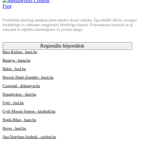
Portfóliónk minőségi tartalmat jelent minden olvasó számára. Egyedülálló elérést, országos
lefedettséget és változatos megjelenési lehetőséget biztosít. Folyamatosan keressük az új
irányokat és fejlődési lehetőségeket. Ez jövőnk záloga.
Regionális hírportálok
Bács-Kiskun - baon.hu
Baranya - bama.hu
Békés - beol.hu
Borsod-Abaúj-Zemplén - boon.hu
Csongrád - delmagyar.hu
Dunaújváros - duol.hu
Fejér - feol.hu
Győr-Moson-Sopron - kisalfold.hu
Hajdú-Bihar - haon.hu
Heves - heol.hu
Jász-Nagykun-Szolnok - szoljon.hu