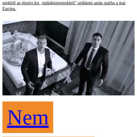
ezekből az elszórt kis „tudásközpontokból” szökkent aztán szárba a mai
Európa.
Nem