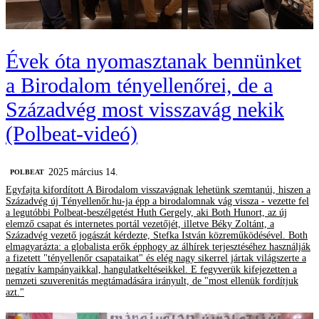
Évek óta nyomasztanak bennünket
a Birodalom tényellenőrei, de a
Századvég most visszavág nekik
(Polbeat-videó)
2025 március 14.
‎POLBEAT
Egyfajta kifordított A Birodalom visszavágnak lehetünk szemtanúi, hiszen a
Századvég új Tényellenőr.hu-ja épp a birodalomnak vág vissza - vezette fel
a legutóbbi Polbeat-beszélgetést Huth Gergely, aki Both Hunort, az új
elemző csapat és internetes portál vezetőjét, illetve Béky Zoltánt, a
Századvég vezető jogászát kérdezte, Stefka István közreműködésével. Both
elmagyarázta: a globalista erők épphogy az álhírek terjesztéséhez használják
a fizetett "tényellenőr csapataikat" és elég nagy sikerrel jártak világszerte a
negatív kampányaikkal, hangulatkeltéseikkel. E fegyverük kifejezetten a
nemzeti szuverenitás megtámadására irányult, de "most ellenük fordítjuk
azt."