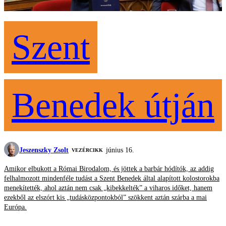
Szent
Benedek útján
Jeszenszky Zsolt
június 16.
VEZÉRCIKK
Amikor elbukott a Római Birodalom, és jöttek a barbár hódítók, az addig
felhalmozott mindenféle tudást a Szent Benedek által alapított kolostorokba
menekítették, ahol aztán nem csak „kibekkelték” a viharos időket, hanem
ezekből az elszórt kis „tudásközpontokból” szökkent aztán szárba a mai
Európa.