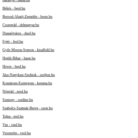
Békés - beol.hu
Borsod-Abaúj-Zemplén - boon.hu
Csongrád - delmagyar.hu
Dunaújváros - duol.hu
Fejér - feol.hu
Győr-Moson-Sopron - kisalfold.hu
Hajdú-Bihar - haon.hu
Heves - heol.hu
Jász-Nagykun-Szolnok - szoljon.hu
Komárom-Esztergom - kemma.hu
Nógrád - nool.hu
Somogy - sonline.hu
Szabolcs-Szatmár-Bereg - szon.hu
Tolna - teol.hu
Vas - vaol.hu
Veszprém - veol.hu