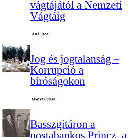
vágtájától a Nemzeti
Vágtáig
A HÁLÓZAT
Jog és jogtalanság –
Korrupció a
bíróságokon
MAGYAR UGAR
Basszgitáron a
postabankos Princz, a