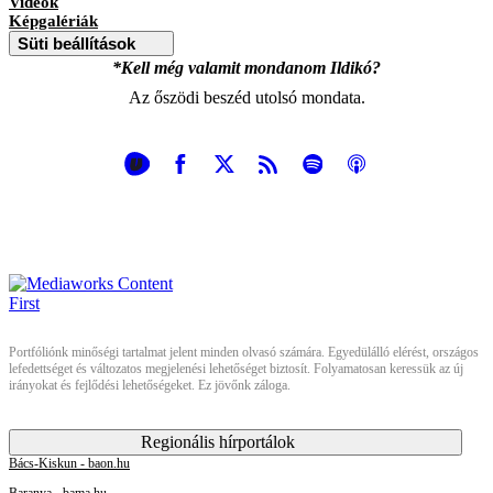
Videók
Képgalériák
Süti beállítások
*Kell még valamit mondanom Ildikó?
Az őszödi beszéd utolsó mondata.
Portfóliónk minőségi tartalmat jelent minden olvasó számára. Egyedülálló elérést, országos
lefedettséget és változatos megjelenési lehetőséget biztosít. Folyamatosan keressük az új
irányokat és fejlődési lehetőségeket. Ez jövőnk záloga.
Regionális hírportálok
Bács-Kiskun - baon.hu
Baranya - bama.hu