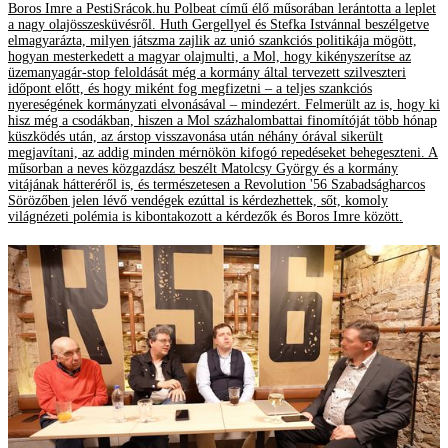
Boros Imre a PestiSrácok.hu Polbeat című élő műsorában lerántotta a leplet
a nagy olajösszesküvésről. Huth Gergellyel és Stefka Istvánnal beszélgetve
elmagyarázta, milyen játszma zajlik az unió szankciós politikája mögött,
hogyan mesterkedett a magyar olajmulti, a Mol, hogy kikényszerítse az
üzemanyagár-stop feloldását még a kormány által tervezett szilveszteri
időpont előtt, és hogy miként fog megfizetni – a teljes szankciós
nyereségének kormányzati elvonásával – mindezért. Felmerült az is, hogy ki
hisz még a csodákban, hiszen a Mol százhalombattai finomítóját több hónap
küszködés után, az árstop visszavonása után néhány órával sikerült
megjavítani, az addig minden mérnökön kifogó repedéseket behegeszteni. A
műsorban a neves közgazdász beszélt Matolcsy György és a kormány
vitájának hátteréről is, és természetesen a Revolution '56 Szabadságharcos
Sörözőben jelen lévő vendégek ezúttal is kérdezhettek, sőt, komoly
világnézeti polémia is kibontakozott a kérdezők és Boros Imre között.