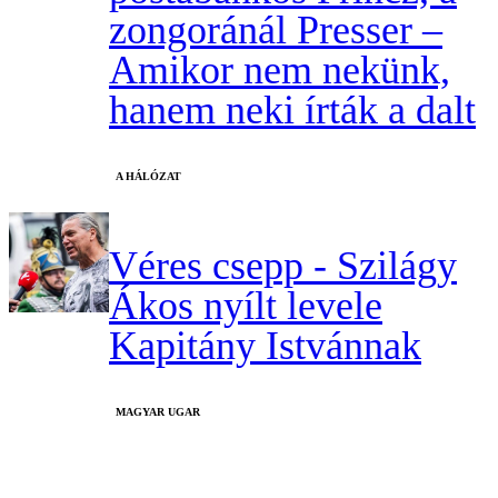
zongoránál Presser –
Amikor nem nekünk,
hanem neki írták a dalt
A HÁLÓZAT
Véres csepp - Szilágy
Ákos nyílt levele
Kapitány Istvánnak
MAGYAR UGAR