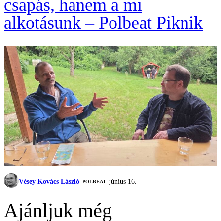
csapás, hanem a mi
alkotásunk – Polbeat Piknik
Vésey Kovács László
június 16.
‎POLBEAT
Ajánljuk még