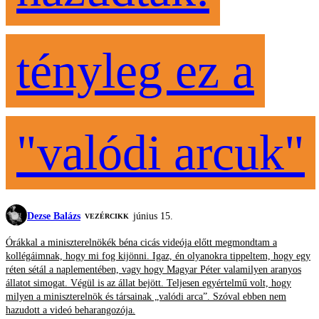
tényleg ez a
"valódi arcuk"
Dezse Balázs
június 15.
VEZÉRCIKK
Órákkal a miniszterelnökék béna cicás videója előtt megmondtam a
kollégáimnak, hogy mi fog kijönni. Igaz, én olyanokra tippeltem, hogy egy
réten sétál a naplementében, vagy hogy Magyar Péter valamilyen aranyos
állatot simogat. Végül is az állat bejött. Teljesen egyértelmű volt, hogy
milyen a miniszterelnök és társainak „valódi arca”. Szóval ebben nem
hazudott a videó beharangozója.