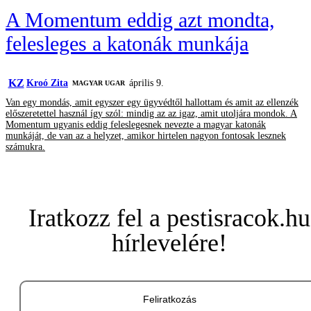
A Momentum eddig azt mondta,
felesleges a katonák munkája
KZ
Kroó Zita
április 9.
MAGYAR UGAR
Van egy mondás, amit egyszer egy ügyvédtől hallottam és amit az ellenzék
előszeretettel használ így szól: mindig az az igaz, amit utoljára mondok. A
Momentum ugyanis eddig feleslegesnek nevezte a magyar katonák
munkáját, de van az a helyzet, amikor hirtelen nagyon fontosak lesznek
számukra.
Iratkozz fel a pestisracok.hu
hírlevelére!
Feliratkozás