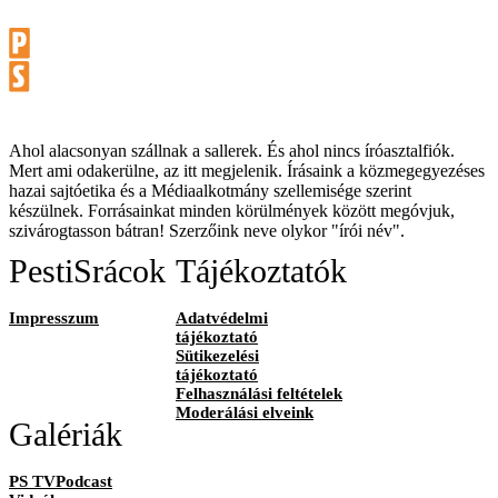
Ahol alacsonyan szállnak a sallerek. És ahol nincs íróasztalfiók.
Mert ami odakerülne, az itt megjelenik. Írásaink a közmegegyezéses
hazai sajtóetika és a Médiaalkotmány szellemisége szerint
készülnek. Forrásainkat minden körülmények között megóvjuk,
szivárogtasson bátran! Szerzőink neve olykor "írói név".
PestiSrácok
Tájékoztatók
Impresszum
Adatvédelmi
tájékoztató
Sütikezelési
tájékoztató
Felhasználási feltételek
Moderálási elveink
Galériák
PS TVPodcast