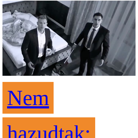
Nem
hazudtak: