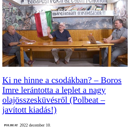
Ki ne hinne a csodákban? – Boros
Imre lerántotta a leplet a nagy
olajösszesküvésről (Polbeat –
javított kiadás!)
2022 december 10.
‎POLBEAT