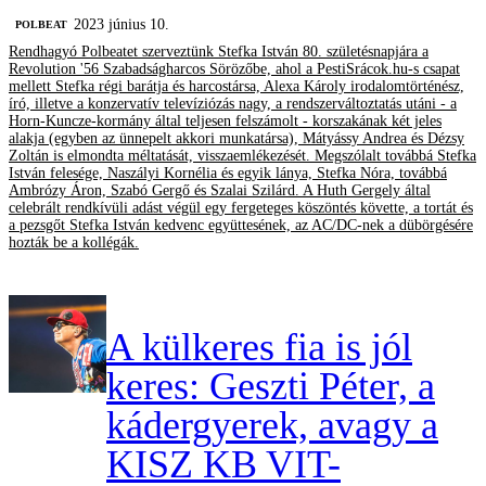
2023 június 10.
‎POLBEAT
Rendhagyó Polbeatet szerveztünk Stefka István 80. születésnapjára a
Revolution '56 Szabadságharcos Sörözőbe, ahol a PestiSrácok.hu-s csapat
mellett Stefka régi barátja és harcostársa, Alexa Károly irodalomtörténész,
író, illetve a konzervatív televíziózás nagy, a rendszerváltoztatás utáni - a
Horn-Kuncze-kormány által teljesen felszámolt - korszakának két jeles
alakja (egyben az ünnepelt akkori munkatársa), Mátyássy Andrea és Dézsy
Zoltán is elmondta méltatását, visszaemlékezését. Megszólalt továbbá Stefka
István felesége, Naszályi Kornélia és egyik lánya, Stefka Nóra, továbbá
Ambrózy Áron, Szabó Gergő és Szalai Szilárd. A Huth Gergely által
celebrált rendkívüli adást végül egy fergeteges köszöntés követte, a tortát és
a pezsgőt Stefka István kedvenc együttesének, az AC/DC-nek a dübörgésére
hozták be a kollégák.
A külkeres fia is jól
keres: Geszti Péter, a
kádergyerek, avagy a
KISZ KB VIT-