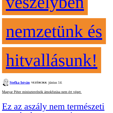
veszélyben
nemzetünk és
hitvallásunk!
Stefka István
június 14.
VEZÉRCIKK
Magyar Péter miniszterelnök ámokfutása nem ért véget.
Ez az aszály nem természeti