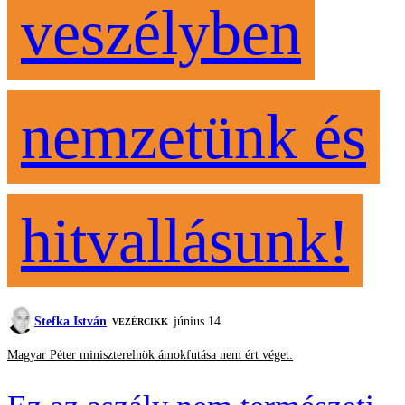
veszélyben
nemzetünk és
hitvallásunk!
Stefka István
június 14.
VEZÉRCIKK
Magyar Péter miniszterelnök ámokfutása nem ért véget.