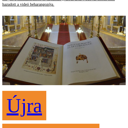
hazudott a videó beharangozója.
Újra