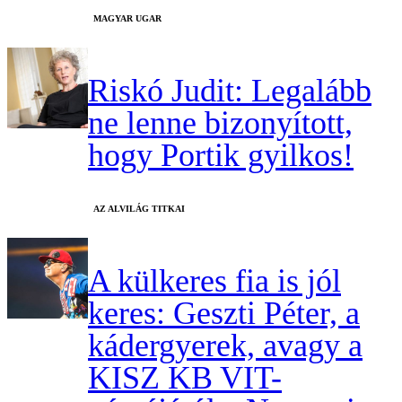
MAGYAR UGAR
Riskó Judit: Legalább
ne lenne bizonyított,
hogy Portik gyilkos!
AZ ALVILÁG TITKAI
A külkeres fia is jól
keres: Geszti Péter, a
kádergyerek, avagy a
KISZ KB VIT-