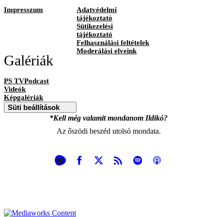
Impresszum
Adatvédelmi
tájékoztató
Sütikezelési
tájékoztató
Felhasználási feltételek
Moderálási elveink
Galériák
PS TVPodcast
Videók
Képgalériák
Süti beállítások
*Kell még valamit mondanom Ildikó?
Az őszödi beszéd utolsó mondata.