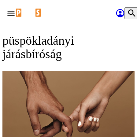
püspökladányi
járásbíróság