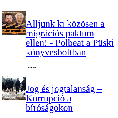
Álljunk ki közösen a
migrációs paktum
ellen! - Polbeat a Püski
könyvesboltban
‎POLBEAT
Jog és jogtalanság –
Korrupció a
bíróságokon