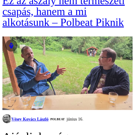
Ez az aszály nem természeti
csapás, hanem a mi
alkotásunk – Polbeat Piknik
Vésey Kovács László
június 16.
‎POLBEAT