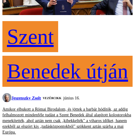
Szent
Benedek útján
Jeszenszky Zsolt
június 16.
VEZÉRCIKK
Amikor elbukott a Római Birodalom, és jöttek a barbár hódítók, az addig
felhalmozott mindenféle tudást a Szent Benedek által alapított kolostorokba
menekítették, ahol aztán nem csak „kibekkelték” a viharos időket, hanem
ezekből az elszórt kis „tudásközpontokból” szökkent aztán szárba a mai
Európa.