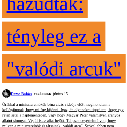
hazudtak:
tényleg ez a
"valódi arcuk"
Dezse Balázs
június 15.
VEZÉRCIKK
Órákkal a miniszterelnökék béna cicás videója előtt megmondtam a
kollégáimnak, hogy mi fog kijönni. Igaz, én olyanokra tippeltem, hogy egy
réten sétál a naplementében, vagy hogy Magyar Péter valamilyen aranyos
állatot simogat. Végül is az állat bejött. Teljesen egyértelmű volt, hogy
milyen a miniszterelnök és társainak „valódi arca”. Szóval ebben nem