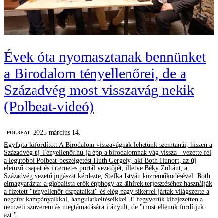
Évek óta nyomasztanak bennünket
a Birodalom tényellenőrei, de a
Századvég most visszavág nekik
(Polbeat-videó)
2025 március 14.
‎POLBEAT
Egyfajta kifordított A Birodalom visszavágnak lehetünk szemtanúi, hiszen a
Századvég új Tényellenőr.hu-ja épp a birodalomnak vág vissza - vezette fel
a legutóbbi Polbeat-beszélgetést Huth Gergely, aki Both Hunort, az új
elemző csapat és internetes portál vezetőjét, illetve Béky Zoltánt, a
Századvég vezető jogászát kérdezte, Stefka István közreműködésével. Both
elmagyarázta: a globalista erők épphogy az álhírek terjesztéséhez használják
a fizetett "tényellenőr csapataikat" és elég nagy sikerrel jártak világszerte a
negatív kampányaikkal, hangulatkeltéseikkel. E fegyverük kifejezetten a
nemzeti szuverenitás megtámadására irányult, de "most ellenük fordítjuk
azt."