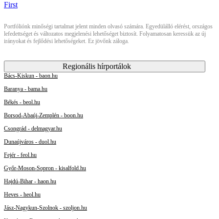
Portfóliónk minőségi tartalmat jelent minden olvasó számára. Egyedülálló elérést, országos
lefedettséget és változatos megjelenési lehetőséget biztosít. Folyamatosan keressük az új
irányokat és fejlődési lehetőségeket. Ez jövőnk záloga.
Regionális hírportálok
Bács-Kiskun - baon.hu
Baranya - bama.hu
Békés - beol.hu
Borsod-Abaúj-Zemplén - boon.hu
Csongrád - delmagyar.hu
Dunaújváros - duol.hu
Fejér - feol.hu
Győr-Moson-Sopron - kisalfold.hu
Hajdú-Bihar - haon.hu
Heves - heol.hu
Jász-Nagykun-Szolnok - szoljon.hu