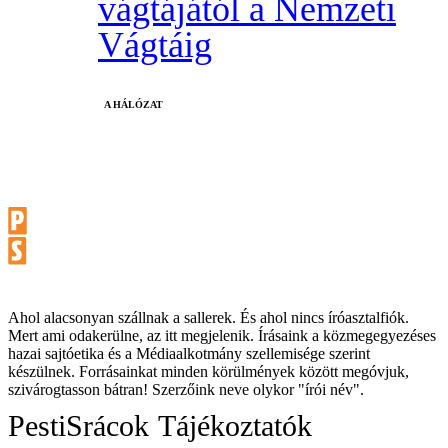
vágtájától a Nemzeti
Vágtáig
A HÁLÓZAT
Ahol alacsonyan szállnak a sallerek. És ahol nincs íróasztalfiók.
Mert ami odakerülne, az itt megjelenik. Írásaink a közmegegyezéses
hazai sajtóetika és a Médiaalkotmány szellemisége szerint
készülnek. Forrásainkat minden körülmények között megóvjuk,
szivárogtasson bátran! Szerzőink neve olykor "írói név".
PestiSrácok
Tájékoztatók