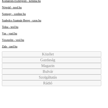
Komárom-Esztergom - kemma.hu
Nógrád - nool.hu
Somogy - sonline.hu
Szabolcs-Szatmár-Bereg - szon.hu
Tolna - teol.hu
Vas - vaol.hu
Veszprém - veol.hu
Zala - zaol.hu
Közélet
Gazdaság
Magazin
Bulvár
Szolgáltatás
Rádió