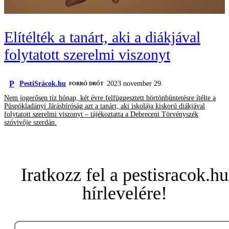
Elítélték a tanárt, aki a diákjával
folytatott szerelmi viszonyt
P
PestiSrácok.hu
2023 november 29.
FORRÓ DRÓT
Nem jogerősen tíz hónap, két évre felfüggesztett börtönbüntetésre ítélte a
Püspökladányi Járásbíróság azt a tanárt, aki iskolája kiskorú diákjával
folytatott szerelmi viszonyt – tájékoztatta a Debreceni Törvényszék
szóvivője szerdán.
Iratkozz fel a pestisracok.hu
hírlevelére!