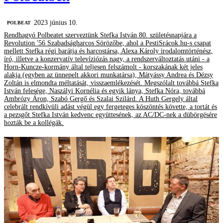
2023 június 10.
‎POLBEAT
Rendhagyó Polbeatet szerveztünk Stefka István 80. születésnapjára a
Revolution '56 Szabadságharcos Sörözőbe, ahol a PestiSrácok.hu-s csapat
mellett Stefka régi barátja és harcostársa, Alexa Károly irodalomtörténész,
író, illetve a konzervatív televíziózás nagy, a rendszerváltoztatás utáni - a
Horn-Kuncze-kormány által teljesen felszámolt - korszakának két jeles
alakja (egyben az ünnepelt akkori munkatársa), Mátyássy Andrea és Dézsy
Zoltán is elmondta méltatását, visszaemlékezését. Megszólalt továbbá Stefka
István felesége, Naszályi Kornélia és egyik lánya, Stefka Nóra, továbbá
Ambrózy Áron, Szabó Gergő és Szalai Szilárd. A Huth Gergely által
celebrált rendkívüli adást végül egy fergeteges köszöntés követte, a tortát és
a pezsgőt Stefka István kedvenc együttesének, az AC/DC-nek a dübörgésére
hozták be a kollégák.