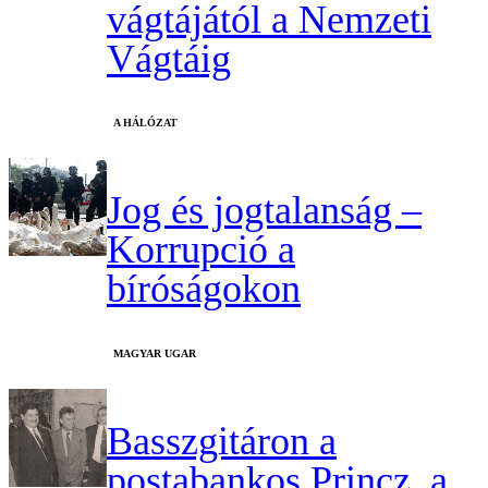
vágtájától a Nemzeti
Vágtáig
A HÁLÓZAT
Jog és jogtalanság –
Korrupció a
bíróságokon
MAGYAR UGAR
Basszgitáron a
postabankos Princz, a