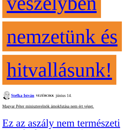
veszélyben
nemzetünk és
hitvallásunk!
Stefka István
június 14.
VEZÉRCIKK
Magyar Péter miniszterelnök ámokfutása nem ért véget.
Ez az aszály nem természeti