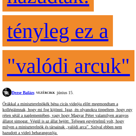
tényleg ez a
"valódi arcuk"
Dezse Balázs
június 15.
VEZÉRCIKK
Órákkal a miniszterelnökék béna cicás videója előtt megmondtam a
kollégáimnak, hogy mi fog kijönni. Igaz, én olyanokra tippeltem, hogy egy
réten sétál a naplementében, vagy hogy Magyar Péter valamilyen aranyos
állatot simogat. Végül is az állat bejött. Teljesen egyértelmű volt, hogy
milyen a miniszterelnök és társainak „valódi arca”. Szóval ebben nem
hazudott a videó beharangozója.