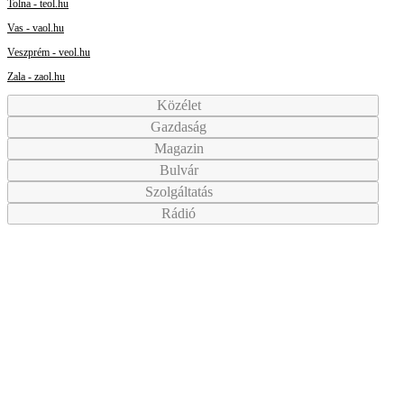
Tolna - teol.hu
Vas - vaol.hu
Veszprém - veol.hu
Zala - zaol.hu
Közélet
Gazdaság
Magazin
Bulvár
Szolgáltatás
Rádió