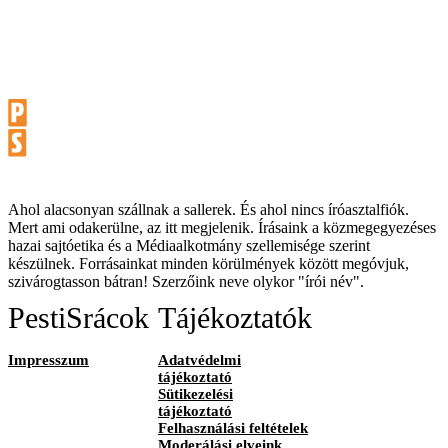
Ahol alacsonyan szállnak a sallerek. És ahol nincs íróasztalfiók.
Mert ami odakerülne, az itt megjelenik. Írásaink a közmegegyezéses
hazai sajtóetika és a Médiaalkotmány szellemisége szerint
készülnek. Forrásainkat minden körülmények között megóvjuk,
szivárogtasson bátran! Szerzőink neve olykor "írói név".
PestiSrácok
Tájékoztatók
Impresszum
Adatvédelmi
tájékoztató
Sütikezelési
tájékoztató
Felhasználási feltételek
Moderálási elveink