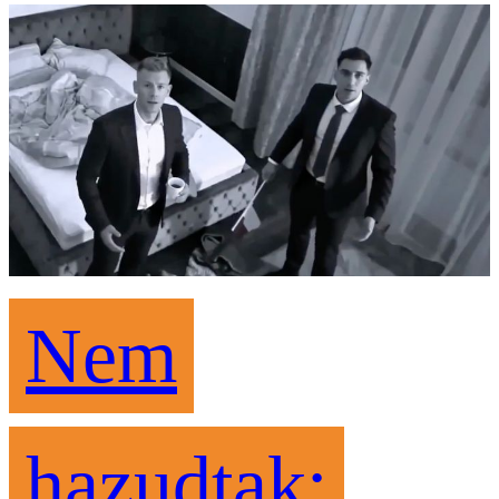
Nem
hazudtak: