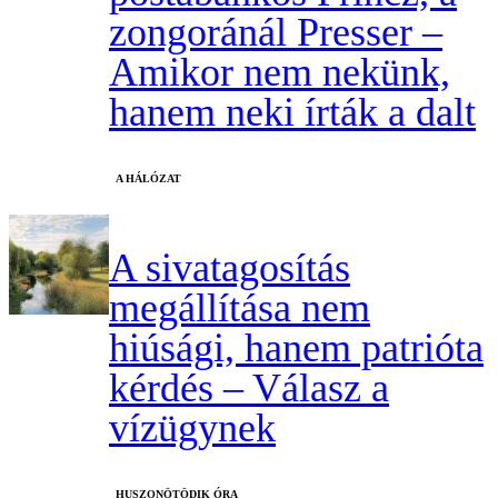
zongoránál Presser –
Amikor nem nekünk,
hanem neki írták a dalt
A HÁLÓZAT
A sivatagosítás
megállítása nem
hiúsági, hanem patrióta
kérdés – Válasz a
vízügynek
HUSZONÖTÖDIK ÓRA