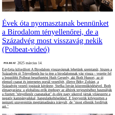
Évek óta nyomasztanak bennünket
a Birodalom tényellenőrei, de a
Századvég most visszavág nekik
(Polbeat-videó)
2025 március 14.
‎POLBEAT
Egyfajta kifordított A Birodalom visszavágnak lehetünk szemtanúi, hiszen a
Századvég új Tényellenőr.hu-ja épp a birodalomnak vág vissza - vezette fel
a legutóbbi Polbeat-beszélgetést Huth Gergely, aki Both Hunort, az új
elemző csapat és internetes portál vezetőjét, illetve Béky Zoltánt, a
Századvég vezető jogászát kérdezte, Stefka István közreműködésével. Both
elmagyarázta: a globalista erők épphogy az álhírek terjesztéséhez használják
a fizetett "tényellenőr csapataikat" és elég nagy sikerrel jártak világszerte a
negatív kampányaikkal, hangulatkeltéseikkel. E fegyverük kifejezetten a
nemzeti szuverenitás megtámadására irányult, de "most ellenük fordítjuk
azt."