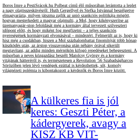
Boros Imre a PestiSrácok.hu Polbeat című élő műsorában lerántotta a leplet
a nagy olajösszesküvésről. Huth Gergellyel és Stefka Istvánnal beszélgetve
elmagyarázta, milyen játszma zajlik az unió szankciós politikája mögött,
hogyan mesterkedett a magyar olajmulti, a Mol, hogy kikényszerítse az
üzemanyagár-stop feloldását még a kormány által tervezett szilveszteri
időpont előtt, és hogy miként fog megfizetni – a teljes szankciós
nyereségének kormányzati elvonásával – mindezért. Felmerült az is, hogy ki
hisz még a csodákban, hiszen a Mol százhalombattai finomítóját több hónap
küszködés után, az árstop visszavonása után néhány órával sikerült
megjavítani, az addig minden mérnökön kifogó repedéseket behegeszteni. A
műsorban a neves közgazdász beszélt Matolcsy György és a kormány
vitájának hátteréről is, és természetesen a Revolution '56 Szabadságharcos
Sörözőben jelen lévő vendégek ezúttal is kérdezhettek, sőt, komoly
világnézeti polémia is kibontakozott a kérdezők és Boros Imre között.
A külkeres fia is jól
keres: Geszti Péter, a
kádergyerek, avagy a
KISZ KB VIT-