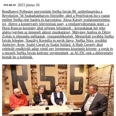
2023 június 10.
‎POLBEAT
Rendhagyó Polbeatet szerveztünk Stefka István 80. születésnapjára a
Revolution '56 Szabadságharcos Sörözőbe, ahol a PestiSrácok.hu-s csapat
mellett Stefka régi barátja és harcostársa, Alexa Károly irodalomtörténész,
író, illetve a konzervatív televíziózás nagy, a rendszerváltoztatás utáni - a
Horn-Kuncze-kormány által teljesen felszámolt - korszakának két jeles
alakja (egyben az ünnepelt akkori munkatársa), Mátyássy Andrea és Dézsy
Zoltán is elmondta méltatását, visszaemlékezését. Megszólalt továbbá Stefka
István felesége, Naszályi Kornélia és egyik lánya, Stefka Nóra, továbbá
Ambrózy Áron, Szabó Gergő és Szalai Szilárd. A Huth Gergely által
celebrált rendkívüli adást végül egy fergeteges köszöntés követte, a tortát és
a pezsgőt Stefka István kedvenc együttesének, az AC/DC-nek a dübörgésére
hozták be a kollégák.