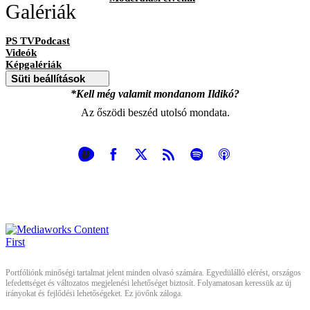
Galériák
PS TVPodcast
Videók
Képgalériák
Süti beállítások
*Kell még valamit mondanom Ildikó?
Az őszödi beszéd utolsó mondata.
Portfóliónk minőségi tartalmat jelent minden olvasó számára. Egyedülálló elérést, országos
lefedettséget és változatos megjelenési lehetőséget biztosít. Folyamatosan keressük az új
irányokat és fejlődési lehetőségeket. Ez jövőnk záloga.