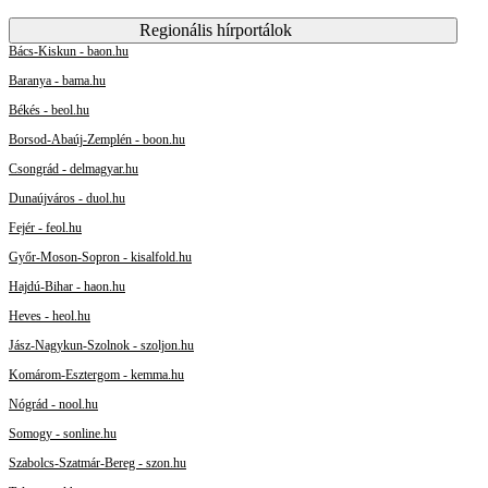
Regionális hírportálok
Bács-Kiskun - baon.hu
Baranya - bama.hu
Békés - beol.hu
Borsod-Abaúj-Zemplén - boon.hu
Csongrád - delmagyar.hu
Dunaújváros - duol.hu
Fejér - feol.hu
Győr-Moson-Sopron - kisalfold.hu
Hajdú-Bihar - haon.hu
Heves - heol.hu
Jász-Nagykun-Szolnok - szoljon.hu
Komárom-Esztergom - kemma.hu
Nógrád - nool.hu
Somogy - sonline.hu
Szabolcs-Szatmár-Bereg - szon.hu