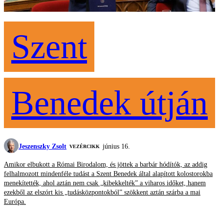
Szent
Benedek útján
Jeszenszky Zsolt
június 16.
VEZÉRCIKK
Amikor elbukott a Római Birodalom, és jöttek a barbár hódítók, az addig
felhalmozott mindenféle tudást a Szent Benedek által alapított kolostorokba
menekítették, ahol aztán nem csak „kibekkelték” a viharos időket, hanem
ezekből az elszórt kis „tudásközpontokból” szökkent aztán szárba a mai
Európa.