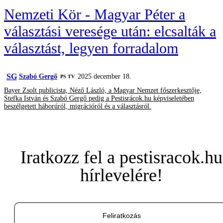
Nemzeti Kör - Magyar Péter a
választási veresége után: elcsalták a
választást, legyen forradalom
SG
Szabó Gergő
2025 december 18.
PS TV
Bayer Zsolt publicista, Néző László, a Magyar Nemzet főszerkesztője,
Stefka István és Szabó Gergő pedig a Pestisrácok.hu képviseletében
beszélgetett háborúról, migrációról és a választásról.
Iratkozz fel a pestisracok.hu
hírlevelére!
Feliratkozás