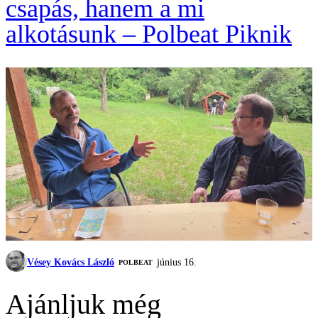
csapás, hanem a mi
alkotásunk – Polbeat Piknik
Vésey Kovács László
június 16.
‎POLBEAT
Ajánljuk még