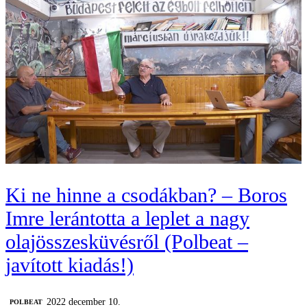
Ki ne hinne a csodákban? – Boros
Imre lerántotta a leplet a nagy
olajösszesküvésről (Polbeat –
javított kiadás!)
2022 december 10.
‎POLBEAT