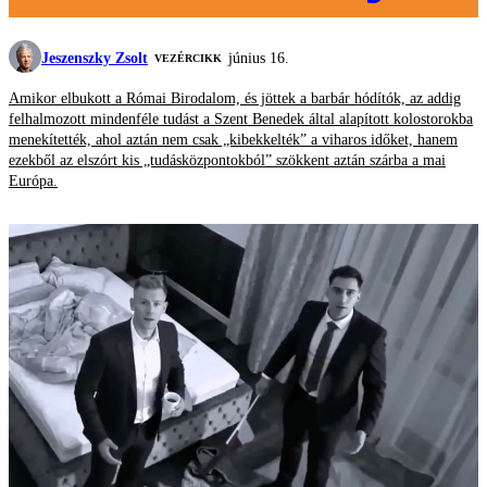
Jeszenszky Zsolt
június 16.
VEZÉRCIKK
Amikor elbukott a Római Birodalom, és jöttek a barbár hódítók, az addig
felhalmozott mindenféle tudást a Szent Benedek által alapított kolostorokba
menekítették, ahol aztán nem csak „kibekkelték” a viharos időket, hanem
ezekből az elszórt kis „tudásközpontokból” szökkent aztán szárba a mai
Európa.