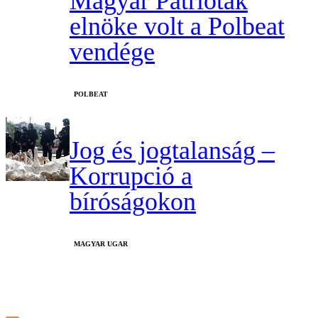
Magyar Patrióták
elnöke volt a Polbeat
vendége
‎POLBEAT
Jog és jogtalanság –
Korrupció a
bíróságokon
MAGYAR UGAR