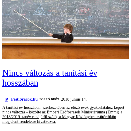
Nincs változás a tanítási év
hosszában
P
PestiSrácok.hu
2018 június 14.
FORRÓ DRÓT
A tanítási év hosszában, szerkezetében az előző évek gyakorlatához képest
nincs változás - közölte az Emberi Erőforrások Minisztériuma (Emmi) a
2018/2019. tanév rendjéről szóló, a Magyar Közlönyben csütörtökön
megjelent rendeletre hivatkozva.