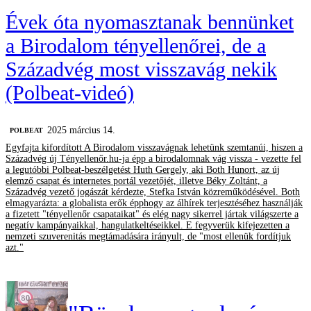
Évek óta nyomasztanak bennünket
a Birodalom tényellenőrei, de a
Századvég most visszavág nekik
(Polbeat-videó)
2025 március 14.
‎POLBEAT
Egyfajta kifordított A Birodalom visszavágnak lehetünk szemtanúi, hiszen a
Századvég új Tényellenőr.hu-ja épp a birodalomnak vág vissza - vezette fel
a legutóbbi Polbeat-beszélgetést Huth Gergely, aki Both Hunort, az új
elemző csapat és internetes portál vezetőjét, illetve Béky Zoltánt, a
Századvég vezető jogászát kérdezte, Stefka István közreműködésével. Both
elmagyarázta: a globalista erők épphogy az álhírek terjesztéséhez használják
a fizetett "tényellenőr csapataikat" és elég nagy sikerrel jártak világszerte a
negatív kampányaikkal, hangulatkeltéseikkel. E fegyverük kifejezetten a
nemzeti szuverenitás megtámadására irányult, de "most ellenük fordítjuk
azt."