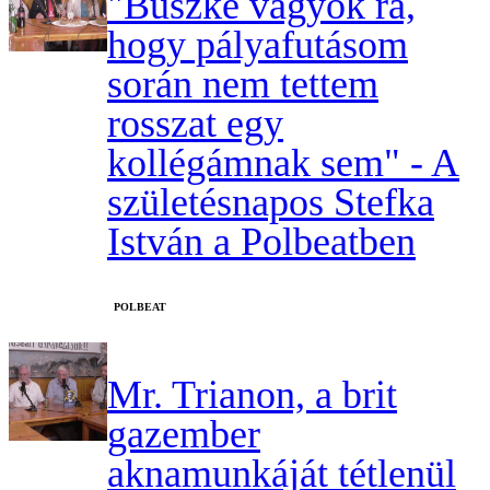
"Büszke vagyok rá,
hogy pályafutásom
során nem tettem
rosszat egy
kollégámnak sem" - A
születésnapos Stefka
István a Polbeatben
‎POLBEAT
Mr. Trianon, a brit
gazember
aknamunkáját tétlenül