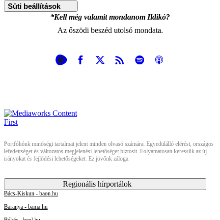
Süti beállítások
*Kell még valamit mondanom Ildikó?
Az őszödi beszéd utolsó mondata.
Portfóliónk minőségi tartalmat jelent minden olvasó számára. Egyedülálló elérést, országos
lefedettséget és változatos megjelenési lehetőséget biztosít. Folyamatosan keressük az új
irányokat és fejlődési lehetőségeket. Ez jövőnk záloga.
Regionális hírportálok
Bács-Kiskun - baon.hu
Baranya - bama.hu