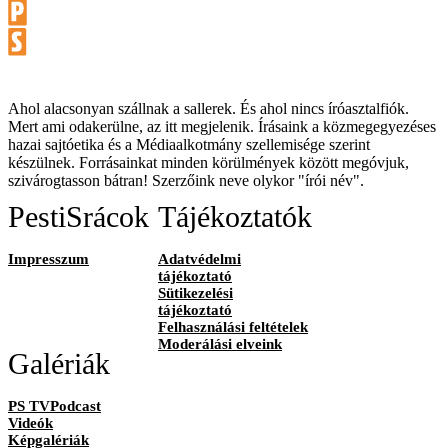
Ahol alacsonyan szállnak a sallerek. És ahol nincs íróasztalfiók.
Mert ami odakerülne, az itt megjelenik. Írásaink a közmegegyezéses
hazai sajtóetika és a Médiaalkotmány szellemisége szerint
készülnek. Forrásainkat minden körülmények között megóvjuk,
szivárogtasson bátran! Szerzőink neve olykor "írói név".
PestiSrácok
Tájékoztatók
Impresszum
Adatvédelmi
tájékoztató
Sütikezelési
tájékoztató
Felhasználási feltételek
Moderálási elveink
Galériák
PS TVPodcast
Videók
Képgalériák