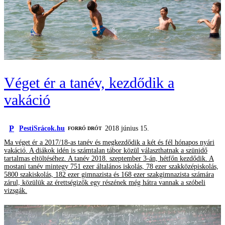
Véget ér a tanév, kezdődik a
vakáció
P
PestiSrácok.hu
2018 június 15.
FORRÓ DRÓT
Ma véget ér a 2017/18-as tanév és megkezdődik a két és fél hónapos nyári
vakáció. A diákok idén is számtalan tábor közül választhatnak a szünidő
tartalmas eltöltéséhez. A tanév 2018. szeptember 3-án, hétfőn kezdődik. A
mostani tanév mintegy 751 ezer általános iskolás, 78 ezer szakközépiskolás,
5800 szakiskolás, 182 ezer gimnazista és 168 ezer szakgimnazista számára
zárul, közülük az érettségizők egy részének még hátra vannak a szóbeli
vizsgák.