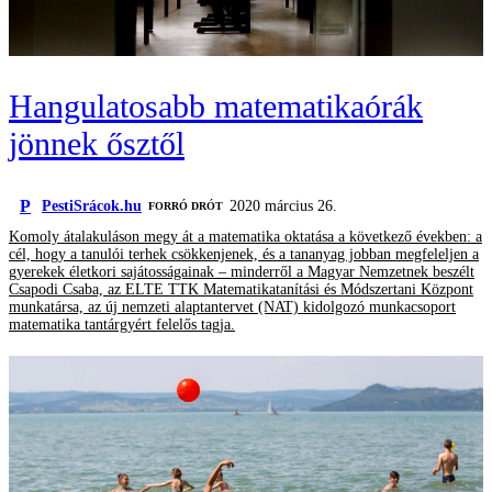
Hangulatosabb matematikaórák
jönnek ősztől
P
PestiSrácok.hu
2020 március 26.
FORRÓ DRÓT
Komoly átalakuláson megy át a matematika oktatása a következő években: a
cél, hogy a tanulói terhek csökkenjenek, és a tananyag jobban megfeleljen a
gyerekek életkori sajátosságainak – minderről a Magyar Nemzetnek beszélt
Csapodi Csaba, az ELTE TTK Matematikatanítási és Módszertani Központ
munkatársa, az új nemzeti alaptantervet (NAT) kidolgozó munkacsoport
matematika tantárgyért felelős tagja.