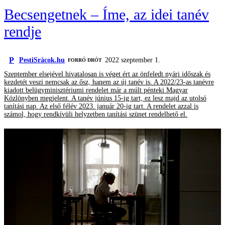
Becsengetnek – Íme, az idei tanév
rendje
P
PestiSrácok.hu
2022 szeptember 1.
FORRÓ DRÓT
Szeptember elsejével hivatalosan is véget ért az önfeledt nyári időszak és
kezdetét veszi nemcsak az ősz, hanem az új tanév is. A 2022/23-as tanévre
kiadott belügyminisztériumi rendelet már a múlt pénteki Magyar
Közlönyben megjelent. A tanév június 15-ig tart, ez lesz majd az utolsó
tanítási nap. Az első félév 2023. január 20-ig tart. A rendelet azzal is
számol, hogy rendkívüli helyzetben tanítási szünet rendelhető el.