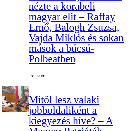
nézte a korabeli
magyar elit – Raffay
Ernő, Balogh Zsuzsa,
Vajda Miklós és sokan
mások a búcsú-
Polbeatben
‎POLBEAT
Mitől lesz valaki
jobboldaliként a
kiegyezés híve? – A