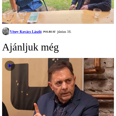
Vésey Kovács László
június 16.
‎POLBEAT
Ajánljuk még