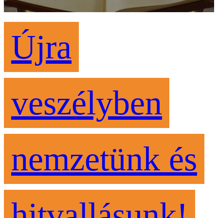
Újra
veszélyben
nemzetünk és
hitvallásunk!