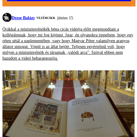
Dezse Balázs
június 15.
VEZÉRCIKK
Órákkal a miniszterelnökék béna cicás videója előtt megmondtam a
kollégáimnak, hogy mi fog kijönni. Igaz, én olyanokra tippeltem, hogy egy
réten sétál a naplementében, vagy hogy Magyar Péter valamilyen aranyos
állatot simogat. Végül is az állat bejött. Teljesen egyértelmű volt, hogy
milyen a miniszterelnök és társainak „valódi arca”. Szóval ebben nem
hazudott a videó beharangozója.