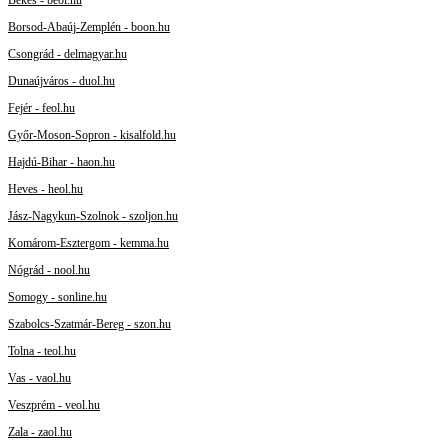
Békés - beol.hu
Borsod-Abaúj-Zemplén - boon.hu
Csongrád - delmagyar.hu
Dunaújváros - duol.hu
Fejér - feol.hu
Győr-Moson-Sopron - kisalfold.hu
Hajdú-Bihar - haon.hu
Heves - heol.hu
Jász-Nagykun-Szolnok - szoljon.hu
Komárom-Esztergom - kemma.hu
Nógrád - nool.hu
Somogy - sonline.hu
Szabolcs-Szatmár-Bereg - szon.hu
Tolna - teol.hu
Vas - vaol.hu
Veszprém - veol.hu
Zala - zaol.hu