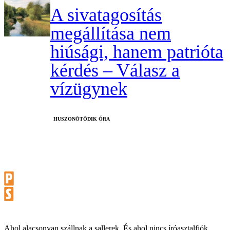
A sivatagosítás
megállítása nem
hiúsági, hanem patrióta
kérdés – Válasz a
vízügynek
HUSZONÖTÖDIK ÓRA
Ahol alacsonyan szállnak a sallerek. És ahol nincs íróasztalfiók.