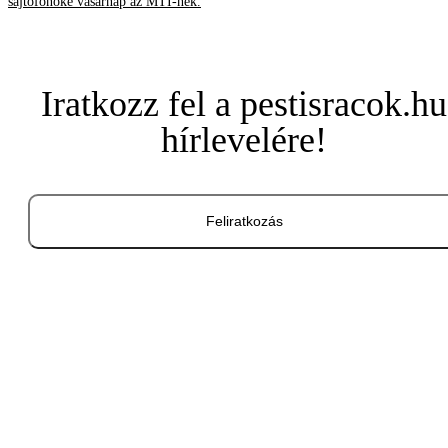
sajtófőnöke vasárnap az MTI-nek.
Iratkozz fel a pestisracok.hu
hírlevelére!
Feliratkozás