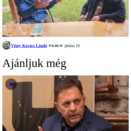
Vésey Kovács László
június 16.
‎POLBEAT
Ajánljuk még