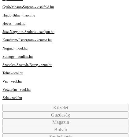
Győr-Moson-Sopron - kisalfold.hu
Hajdú-Bihar - haon.hu
Heves - heol.hu
Jász-Nagykun-Szolnok - szoljon.hu
Komárom-Esztergom - kemma.hu
Nógrád - nool.hu
Somogy - sonline.hu
Szabolcs-Szatmár-Bereg - szon.hu
Tolna - teol.hu
Vas - vaol.hu
Veszprém - veol.hu
Zala - zaol.hu
Közélet
Gazdaság
Magazin
Bulvár
Szolgáltatás