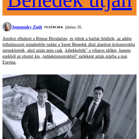
Jeszenszky Zsolt
június 16.
VEZÉRCIKK
Amikor elbukott a Római Birodalom, és jöttek a barbár hódítók, az addig
felhalmozott mindenféle tudást a Szent Benedek által alapított kolostorokba
menekítették, ahol aztán nem csak „kibekkelték” a viharos időket, hanem
ezekből az elszórt kis „tudásközpontokból” szökkent aztán szárba a mai
Európa.