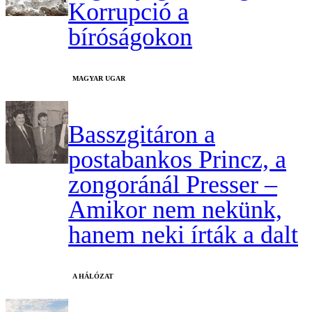
Korrupció a
bíróságokon
MAGYAR UGAR
Basszgitáron a
postabankos Princz, a
zongoránál Presser –
Amikor nem nekünk,
hanem neki írták a dalt
A HÁLÓZAT