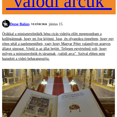
"valódi arcuk"
Dezse Balázs
június 15.
VEZÉRCIKK
Órákkal a miniszterelnökék béna cicás videója előtt megmondtam a
kollégáimnak, hogy mi fog kijönni. Igaz, én olyanokra tippeltem, hogy egy
réten sétál a naplementében, vagy hogy Magyar Péter valamilyen aranyos
állatot simogat. Végül is az állat bejött. Teljesen egyértelmű volt, hogy
milyen a miniszterelnök és társainak „valódi arca”. Szóval ebben nem
hazudott a videó beharangozója.