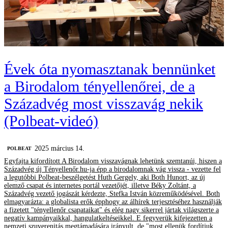
Évek óta nyomasztanak bennünket
a Birodalom tényellenőrei, de a
Századvég most visszavág nekik
(Polbeat-videó)
2025 március 14.
‎POLBEAT
Egyfajta kifordított A Birodalom visszavágnak lehetünk szemtanúi, hiszen a
Századvég új Tényellenőr.hu-ja épp a birodalomnak vág vissza - vezette fel
a legutóbbi Polbeat-beszélgetést Huth Gergely, aki Both Hunort, az új
elemző csapat és internetes portál vezetőjét, illetve Béky Zoltánt, a
Századvég vezető jogászát kérdezte, Stefka István közreműködésével. Both
elmagyarázta: a globalista erők épphogy az álhírek terjesztéséhez használják
a fizetett "tényellenőr csapataikat" és elég nagy sikerrel jártak világszerte a
negatív kampányaikkal, hangulatkeltéseikkel. E fegyverük kifejezetten a
nemzeti szuverenitás megtámadására irányult, de "most ellenük fordítjuk