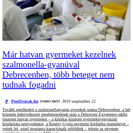
Már hatvan gyermeket kezelnek
szalmonella-gyanúval
Debrecenben, több beteget nem
tudnak fogadni
P
PestiSrácok.hu
2019 szeptember 22.
FORRÓ DRÓT
Tovább emelkedett a szalmonellagyanús gyerekek száma Debrecenben: a hét
közepén bekövetkezett megbetegedések után a Debreceni Egyetemre eddig
összesen hatvan gyermeket – a klinikai központ gyermekgyógyászati
klinikájára negyvenhatot, a Kenézy Gyula egyetemi kórházba tizennégyet –
vettek fel, ezzel mostanra kapacitásaik telítődtek – jelezte az egyetem