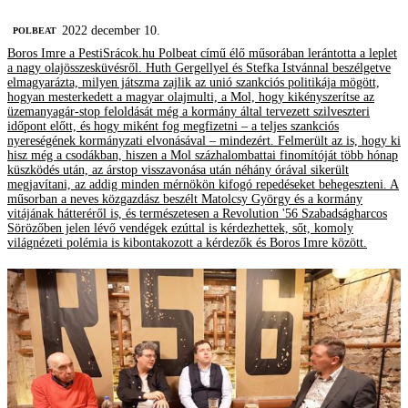
2022 december 10.
‎POLBEAT
Boros Imre a PestiSrácok.hu Polbeat című élő műsorában lerántotta a leplet
a nagy olajösszesküvésről. Huth Gergellyel és Stefka Istvánnal beszélgetve
elmagyarázta, milyen játszma zajlik az unió szankciós politikája mögött,
hogyan mesterkedett a magyar olajmulti, a Mol, hogy kikényszerítse az
üzemanyagár-stop feloldását még a kormány által tervezett szilveszteri
időpont előtt, és hogy miként fog megfizetni – a teljes szankciós
nyereségének kormányzati elvonásával – mindezért. Felmerült az is, hogy ki
hisz még a csodákban, hiszen a Mol százhalombattai finomítóját több hónap
küszködés után, az árstop visszavonása után néhány órával sikerült
megjavítani, az addig minden mérnökön kifogó repedéseket behegeszteni. A
műsorban a neves közgazdász beszélt Matolcsy György és a kormány
vitájának hátteréről is, és természetesen a Revolution '56 Szabadságharcos
Sörözőben jelen lévő vendégek ezúttal is kérdezhettek, sőt, komoly
világnézeti polémia is kibontakozott a kérdezők és Boros Imre között.