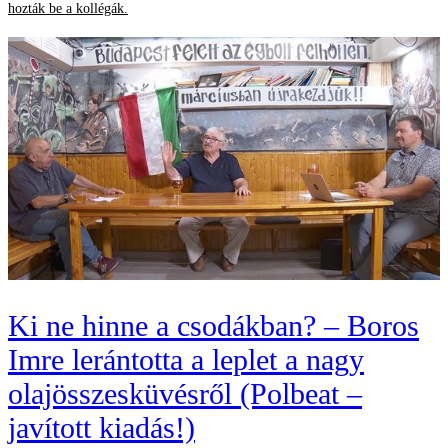
hozták be a kollégák.
Ki ne hinne a csodákban? – Boros
Imre lerántotta a leplet a nagy
olajösszesküvésről (Polbeat –
javított kiadás!)