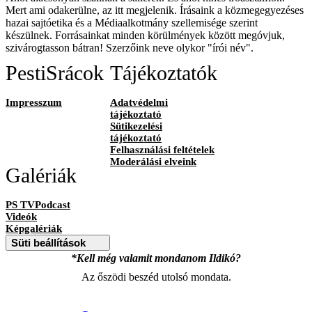
Mert ami odakerülne, az itt megjelenik. Írásaink a közmegegyezéses
hazai sajtóetika és a Médiaalkotmány szellemisége szerint
készülnek. Forrásainkat minden körülmények között megóvjuk,
szivárogtasson bátran! Szerzőink neve olykor "írói név".
PestiSrácok
Tájékoztatók
Impresszum
Adatvédelmi
tájékoztató
Sütikezelési
tájékoztató
Felhasználási feltételek
Moderálási elveink
Galériák
PS TVPodcast
Videók
Képgalériák
Süti beállítások
*Kell még valamit mondanom Ildikó?
Az őszödi beszéd utolsó mondata.