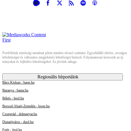
Portfóliónk minőségi tartalmat jelent minden olvasó számára. Egyedülálló elérést, országos
lefedettséget és változatos megjelenési lehetőséget biztosít. Folyamatosan keressük az új
irányokat és fejlődési lehetőségeket. Ez jövőnk záloga.
Regionális hírportálok
Bács-Kiskun - baon.hu
Baranya - bama.hu
Békés - beol.hu
Borsod-Abaúj-Zemplén - boon.hu
Csongrád - delmagyar.hu
Dunaújváros - duol.hu
Fejér - feol.hu