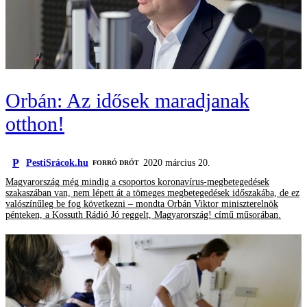
Orbán: Az idősek maradjanak
otthon!
P
PestiSrácok.hu
2020 március 20.
FORRÓ DRÓT
Magyarország még mindig a csoportos koronavírus-megbetegedések
szakaszában van, nem lépett át a tömeges megbetegedések időszakába, de ez
valószínűleg be fog következni – mondta Orbán Viktor miniszterelnök
pénteken, a Kossuth Rádió Jó reggelt, Magyarország! című műsorában.