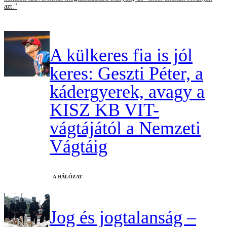
azt."
A külkeres fia is jól
keres: Geszti Péter, a
kádergyerek, avagy a
KISZ KB VIT-
vágtájától a Nemzeti
Vágtáig
A HÁLÓZAT
Jog és jogtalanság –