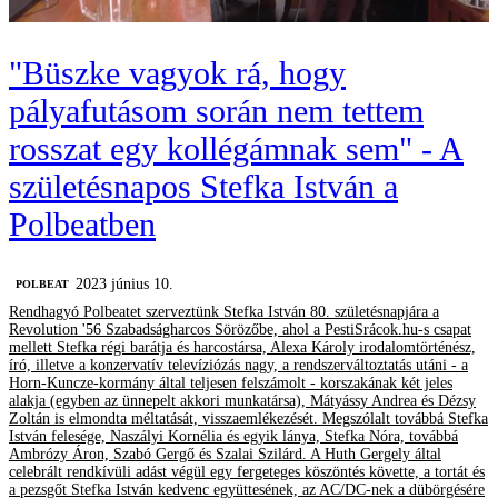
"Büszke vagyok rá, hogy
pályafutásom során nem tettem
rosszat egy kollégámnak sem" - A
születésnapos Stefka István a
Polbeatben
2023 június 10.
‎POLBEAT
Rendhagyó Polbeatet szerveztünk Stefka István 80. születésnapjára a
Revolution '56 Szabadságharcos Sörözőbe, ahol a PestiSrácok.hu-s csapat
mellett Stefka régi barátja és harcostársa, Alexa Károly irodalomtörténész,
író, illetve a konzervatív televíziózás nagy, a rendszerváltoztatás utáni - a
Horn-Kuncze-kormány által teljesen felszámolt - korszakának két jeles
alakja (egyben az ünnepelt akkori munkatársa), Mátyássy Andrea és Dézsy
Zoltán is elmondta méltatását, visszaemlékezését. Megszólalt továbbá Stefka
István felesége, Naszályi Kornélia és egyik lánya, Stefka Nóra, továbbá
Ambrózy Áron, Szabó Gergő és Szalai Szilárd. A Huth Gergely által
celebrált rendkívüli adást végül egy fergeteges köszöntés követte, a tortát és
a pezsgőt Stefka István kedvenc együttesének, az AC/DC-nek a dübörgésére