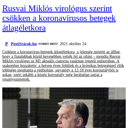
Rusvai Miklós virológus szerint
csökken a koronavírusos betegek
átlagéletkora
P
PestiSrácok.hu
2021 október 24.
FORRÓ DRÓT
Csökken a koronavírus-betegek átlagéletkora, a jelenség mögött az állhat,
hogy a fiatalabbak közül kevesebben vették fel az oltást – mondta Rusvai
Miklós virológus az M1 aktuális csatorna vasárnap reggeli műsorában. A
szakember hozzátette: a hetven éven felüliek és a krónikus betegséggel élők
többsége megkapta a védőoltást, ugyanígy a 12-18 éves korosztályból is
sokan, ezért inkább a közép korosztály még beoltatlan tagjai a
veszélyeztetettek.