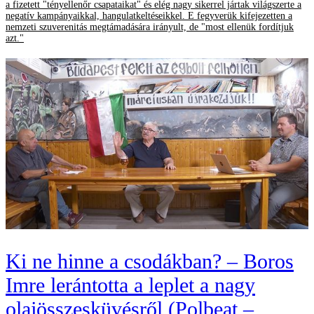
a fizetett "tényellenőr csapataikat" és elég nagy sikerrel jártak világszerte a
negatív kampányaikkal, hangulatkeltéseikkel. E fegyverük kifejezetten a
nemzeti szuverenitás megtámadására irányult, de "most ellenük fordítjuk
azt."
Ki ne hinne a csodákban? – Boros
Imre lerántotta a leplet a nagy
olajösszesküvésről (Polbeat –