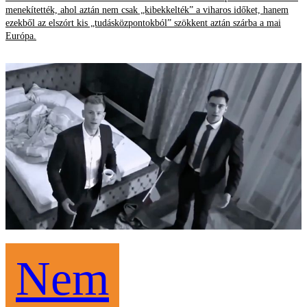
menekítették, ahol aztán nem csak „kibekkelték” a viharos időket, hanem
ezekből az elszórt kis „tudásközpontokból” szökkent aztán szárba a mai
Európa.
Nem