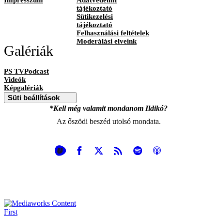
tájékoztató
Sütikezelési
tájékoztató
Felhasználási feltételek
Moderálási elveink
Galériák
PS TVPodcast
Videók
Képgalériák
Süti beállítások
*Kell még valamit mondanom Ildikó?
Az őszödi beszéd utolsó mondata.