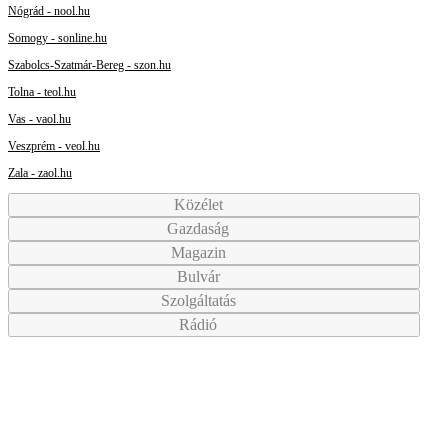
Nógrád - nool.hu
Somogy - sonline.hu
Szabolcs-Szatmár-Bereg - szon.hu
Tolna - teol.hu
Vas - vaol.hu
Veszprém - veol.hu
Zala - zaol.hu
Közélet
Gazdaság
Magazin
Bulvár
Szolgáltatás
Rádió