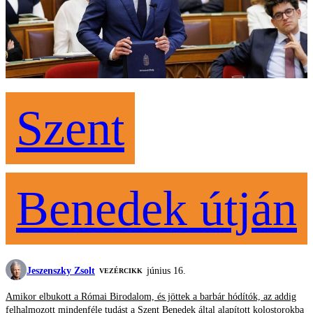
Szent
Benedek útján
Jeszenszky Zsolt
június 16.
VEZÉRCIKK
Amikor elbukott a Római Birodalom, és jöttek a barbár hódítók, az addig
felhalmozott mindenféle tudást a Szent Benedek által alapított kolostorokba