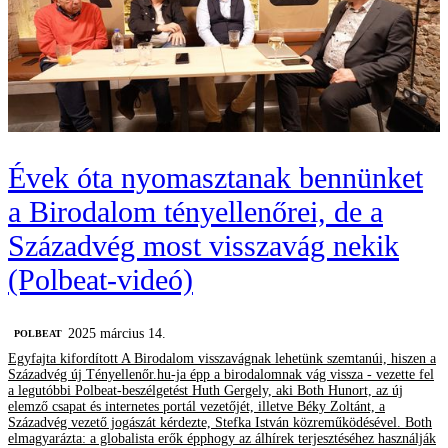
Évek óta nyomasztanak bennünket
a Birodalom tényellenőrei, de a
Századvég most visszavág nekik
(Polbeat-videó)
2025 március 14.
‎POLBEAT
Egyfajta kifordított A Birodalom visszavágnak lehetünk szemtanúi, hiszen a
Századvég új Tényellenőr.hu-ja épp a birodalomnak vág vissza - vezette fel
a legutóbbi Polbeat-beszélgetést Huth Gergely, aki Both Hunort, az új
elemző csapat és internetes portál vezetőjét, illetve Béky Zoltánt, a
Századvég vezető jogászát kérdezte, Stefka István közreműködésével. Both
elmagyarázta: a globalista erők épphogy az álhírek terjesztéséhez használják