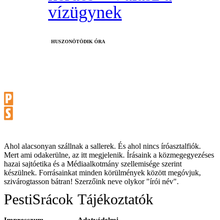
vízügynek
HUSZONÖTÖDIK ÓRA
Ahol alacsonyan szállnak a sallerek. És ahol nincs íróasztalfiók.
Mert ami odakerülne, az itt megjelenik. Írásaink a közmegegyezéses
hazai sajtóetika és a Médiaalkotmány szellemisége szerint
készülnek. Forrásainkat minden körülmények között megóvjuk,
szivárogtasson bátran! Szerzőink neve olykor "írói név".
PestiSrácok
Tájékoztatók
Impresszum
Adatvédelmi