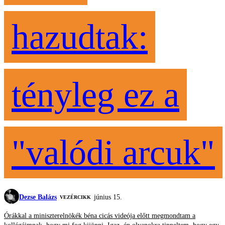
hazudtak:
tényleg ez a
"valódi arcuk"
Dezse Balázs
június 15.
VEZÉRCIKK
Órákkal a miniszterelnökék béna cicás videója előtt megmondtam a