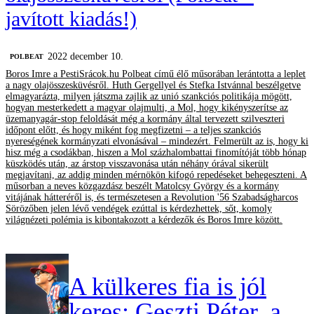
javított kiadás!)
2022 december 10.
‎POLBEAT
Boros Imre a PestiSrácok.hu Polbeat című élő műsorában lerántotta a leplet
a nagy olajösszesküvésről. Huth Gergellyel és Stefka Istvánnal beszélgetve
elmagyarázta, milyen játszma zajlik az unió szankciós politikája mögött,
hogyan mesterkedett a magyar olajmulti, a Mol, hogy kikényszerítse az
üzemanyagár-stop feloldását még a kormány által tervezett szilveszteri
időpont előtt, és hogy miként fog megfizetni – a teljes szankciós
nyereségének kormányzati elvonásával – mindezért. Felmerült az is, hogy ki
hisz még a csodákban, hiszen a Mol százhalombattai finomítóját több hónap
küszködés után, az árstop visszavonása után néhány órával sikerült
megjavítani, az addig minden mérnökön kifogó repedéseket behegeszteni. A
műsorban a neves közgazdász beszélt Matolcsy György és a kormány
vitájának hátteréről is, és természetesen a Revolution '56 Szabadságharcos
Sörözőben jelen lévő vendégek ezúttal is kérdezhettek, sőt, komoly
világnézeti polémia is kibontakozott a kérdezők és Boros Imre között.
A külkeres fia is jól
keres: Geszti Péter, a