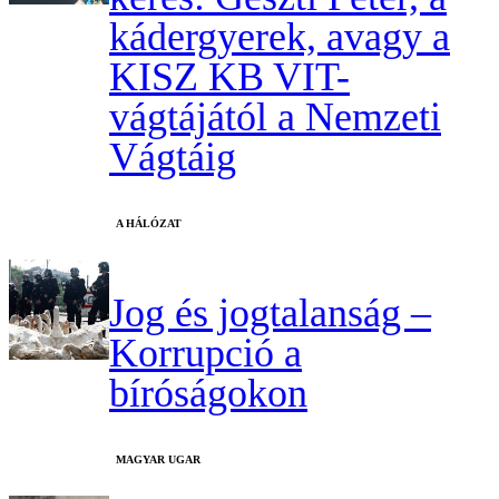
kádergyerek, avagy a
KISZ KB VIT-
vágtájától a Nemzeti
Vágtáig
A HÁLÓZAT
Jog és jogtalanság –
Korrupció a
bíróságokon
MAGYAR UGAR