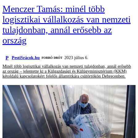
Menczer Tamás: minél több
logisztikai vállalkozás van nemzeti
tulajdonban, annál erősebb az
ország
P
PestiSrácok.hu
2023 július 6.
FORRÓ DRÓT
Minél több logisztikai vállalkozás van nemzeti tulajdonban, annál erősebb
az ország – jelentette ki a Külgazdasági és Külügyminisztérium (KKM)
kétoldalú kapcsolatokért felelős államtitkára csütörtökön Debrecenben.