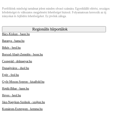
Portfóliónk minőségi tartalmat jelent minden olvasó számára. Egyedülálló elérést, országos
lefedettséget és változatos megjelenési lehetőséget biztosít. Folyamatosan keressük az új
irányokat és fejlődési lehetőségeket. Ez jövőnk záloga.
Regionális hírportálok
Bács-Kiskun - baon.hu
Baranya - bama.hu
Békés - beol.hu
Borsod-Abaúj-Zemplén - boon.hu
Csongrád - delmagyar.hu
Dunaújváros - duol.hu
Fejér - feol.hu
Győr-Moson-Sopron - kisalfold.hu
Hajdú-Bihar - haon.hu
Heves - heol.hu
Jász-Nagykun-Szolnok - szoljon.hu
Komárom-Esztergom - kemma.hu