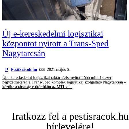
Új e-kereskedelmi logisztikai
központot nyitott a Trans-Sped
Nagytarcsán
P
PestiSrácok.hu
2021 május 6.
ECO
Új e-kereskedelmi logisztikai raktárbázist nyitott több mint 13 ezer
négyzetméteren a Trans-Sped komplex logisztikai szolgáltató Nagytarcsán –
közölte a társaság csütörtökön az MTI-vel.
Iratkozz fel a pestisracok.hu
hírlevelére!