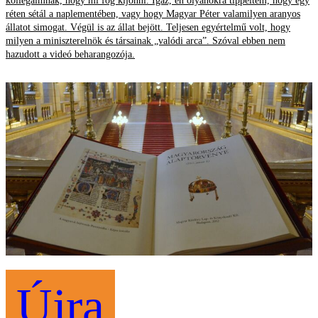
kollégáimnak, hogy mi fog kijönni. Igaz, én olyanokra tippeltem, hogy egy
réten sétál a naplementében, vagy hogy Magyar Péter valamilyen aranyos
állatot simogat. Végül is az állat bejött. Teljesen egyértelmű volt, hogy
milyen a miniszterelnök és társainak „valódi arca”. Szóval ebben nem
hazudott a videó beharangozója.
Újra