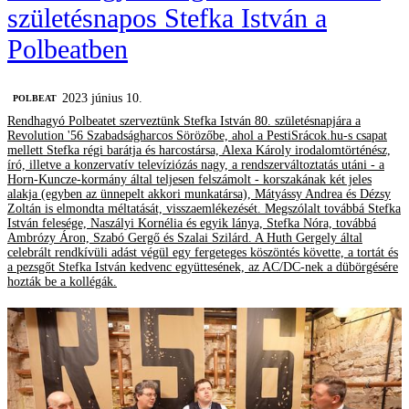
születésnapos Stefka István a
Polbeatben
2023 június 10.
‎POLBEAT
Rendhagyó Polbeatet szerveztünk Stefka István 80. születésnapjára a
Revolution '56 Szabadságharcos Sörözőbe, ahol a PestiSrácok.hu-s csapat
mellett Stefka régi barátja és harcostársa, Alexa Károly irodalomtörténész,
író, illetve a konzervatív televíziózás nagy, a rendszerváltoztatás utáni - a
Horn-Kuncze-kormány által teljesen felszámolt - korszakának két jeles
alakja (egyben az ünnepelt akkori munkatársa), Mátyássy Andrea és Dézsy
Zoltán is elmondta méltatását, visszaemlékezését. Megszólalt továbbá Stefka
István felesége, Naszályi Kornélia és egyik lánya, Stefka Nóra, továbbá
Ambrózy Áron, Szabó Gergő és Szalai Szilárd. A Huth Gergely által
celebrált rendkívüli adást végül egy fergeteges köszöntés követte, a tortát és
a pezsgőt Stefka István kedvenc együttesének, az AC/DC-nek a dübörgésére
hozták be a kollégák.