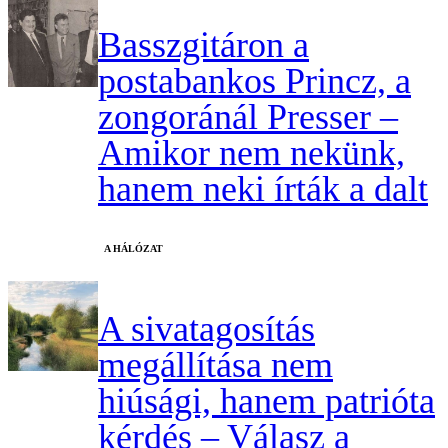
Basszgitáron a
postabankos Princz, a
zongoránál Presser –
Amikor nem nekünk,
hanem neki írták a dalt
A HÁLÓZAT
A sivatagosítás
megállítása nem
hiúsági, hanem patrióta
kérdés – Válasz a