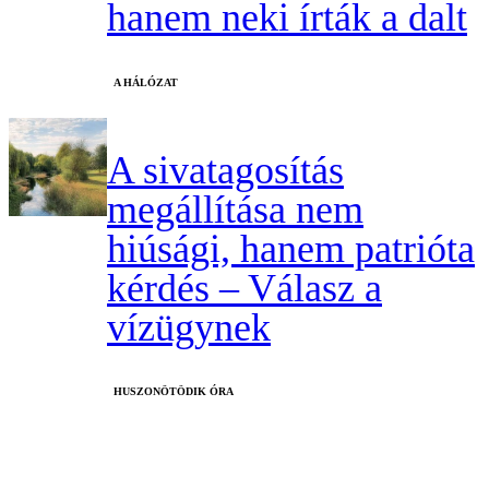
hanem neki írták a dalt
A HÁLÓZAT
A sivatagosítás
megállítása nem
hiúsági, hanem patrióta
kérdés – Válasz a
vízügynek
HUSZONÖTÖDIK ÓRA