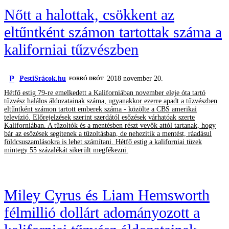
Nőtt a halottak, csökkent az
eltűntként számon tartottak száma a
kaliforniai tűzvészben
P
PestiSrácok.hu
2018 november 20.
FORRÓ DRÓT
Hétfő estig 79-re emelkedett a Kaliforniában november eleje óta tartó
tűzvész halálos áldozatainak száma, ugyanakkor ezerre apadt a tűzvészben
eltűntként számon tartott emberek száma - közölte a CBS amerikai
televízió. Előrejelzések szerint szerdától esőzések várhatóak szerte
Kaliforniában. A tűzoltók és a mentésben részt vevők attól tartanak, hogy
bár az esőzések segítenek a tűzoltásban, de nehezítik a mentést, ráadásul
földcsuszamlásokra is lehet számítani. Hétfő estig a kaliforniai tüzek
mintegy 55 százalékát sikerült megfékezni.
Miley Cyrus és Liam Hemsworth
félmillió dollárt adományozott a