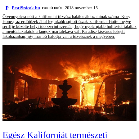
P
PestiSrácok.hu
2018 november 15.
FORRÓ DRÓT
Ötvennyolcra nőtt a kaliforniai tűzvész halálos áldozatainak száma. Kory
Honea, az erdőtüzek által leginkább sújtott észak-kaliforniai Butte megye
seriffje közölte helyi idő szerint szerdán, hogy nyolc újabb holttestet találtak
a mentőalakulatok a lángok martalékává vált Paradise kisváros leégett
lakóházaiban, így már 56 halottja van a tűzvésznek a megyében.
Egész Kaliforniát természeti