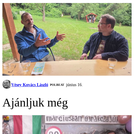
Vésey Kovács László
június 16.
‎POLBEAT
Ajánljuk még