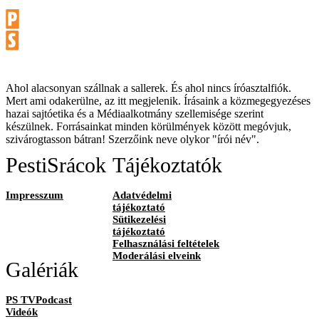
Ahol alacsonyan szállnak a sallerek. És ahol nincs íróasztalfiók.
Mert ami odakerülne, az itt megjelenik. Írásaink a közmegegyezéses
hazai sajtóetika és a Médiaalkotmány szellemisége szerint
készülnek. Forrásainkat minden körülmények között megóvjuk,
szivárogtasson bátran! Szerzőink neve olykor "írói név".
PestiSrácok
Tájékoztatók
Impresszum
Adatvédelmi
tájékoztató
Sütikezelési
tájékoztató
Felhasználási feltételek
Moderálási elveink
Galériák
PS TVPodcast
Videók