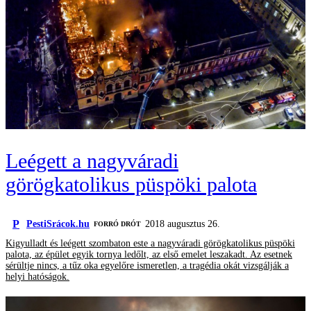
Leégett a nagyváradi
görögkatolikus püspöki palota
P
PestiSrácok.hu
2018 augusztus 26.
FORRÓ DRÓT
Kigyulladt és leégett szombaton este a nagyváradi görögkatolikus püspöki
palota, az épület egyik tornya ledőlt, az első emelet leszakadt. Az esetnek
sérültje nincs, a tűz oka egyelőre ismeretlen, a tragédia okát vizsgálják a
helyi hatóságok.