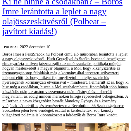
Ki ne hinne a csodákban? – Boros
Imre lerántotta a leplet a nagy
olajösszesküvésről (Polbeat –
javított kiadás!)
2022 december 10.
‎POLBEAT
Boros Imre a PestiSrácok.hu Polbeat című élő műsorában lerántotta a leplet
a nagy olajösszesküvésről. Huth Gergellyel és Stefka Istvánnal beszélgetve
elmagyarázta, milyen játszma zajlik az unió szankciós politikája mögött,
hogyan mesterkedett a magyar olajmulti, a Mol, hogy kikényszerítse az
üzemanyagár-stop feloldását még a kormány által tervezett szilveszteri
időpont előtt, és hogy miként fog megfizetni – a teljes szankciós
nyereségének kormányzati elvonásával – mindezért. Felmerült az is, hogy ki
hisz még a csodákban, hiszen a Mol százhalombattai finomítóját több hónap
küszködés után, az árstop visszavonása után néhány órával sikerült
megjavítani, az addig minden mérnökön kifogó repedéseket behegeszteni. A
műsorban a neves közgazdász beszélt Matolcsy György és a kormány
vitájának hátteréről is, és természetesen a Revolution '56 Szabadságharcos
Sörözőben jelen lévő vendégek ezúttal is kérdezhettek, sőt, komoly
világnézeti polémia is kibontakozott a kérdezők és Boros Imre között.