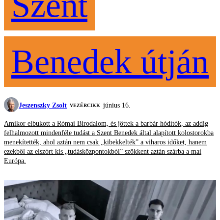
Szent
Benedek útján
Jeszenszky Zsolt
június 16.
VEZÉRCIKK
Amikor elbukott a Római Birodalom, és jöttek a barbár hódítók, az addig
felhalmozott mindenféle tudást a Szent Benedek által alapított kolostorokba
menekítették, ahol aztán nem csak „kibekkelték” a viharos időket, hanem
ezekből az elszórt kis „tudásközpontokból” szökkent aztán szárba a mai
Európa.