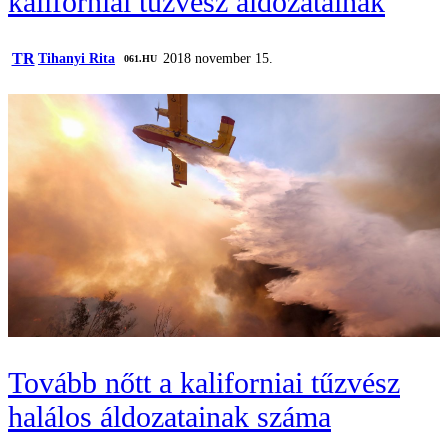
kaliforniai tűzvész áldozatainak
TR
Tihanyi Rita
2018 november 15.
‎ 061.HU
Tovább nőtt a kaliforniai tűzvész
halálos áldozatainak száma