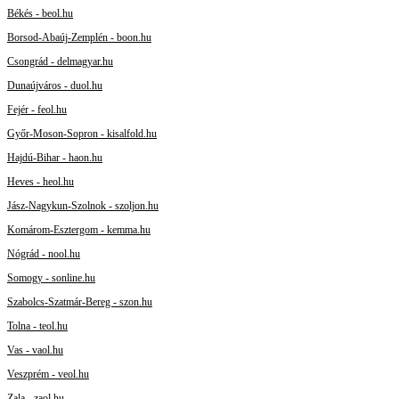
Békés - beol.hu
Borsod-Abaúj-Zemplén - boon.hu
Csongrád - delmagyar.hu
Dunaújváros - duol.hu
Fejér - feol.hu
Győr-Moson-Sopron - kisalfold.hu
Hajdú-Bihar - haon.hu
Heves - heol.hu
Jász-Nagykun-Szolnok - szoljon.hu
Komárom-Esztergom - kemma.hu
Nógrád - nool.hu
Somogy - sonline.hu
Szabolcs-Szatmár-Bereg - szon.hu
Tolna - teol.hu
Vas - vaol.hu
Veszprém - veol.hu
Zala - zaol.hu