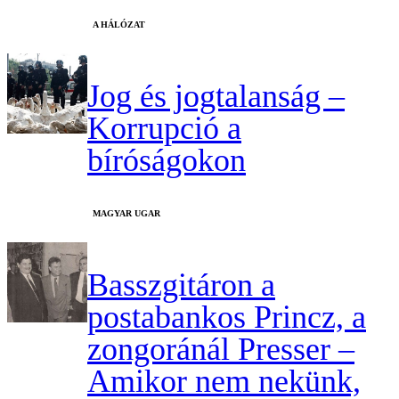
A HÁLÓZAT
Jog és jogtalanság –
Korrupció a
bíróságokon
MAGYAR UGAR
Basszgitáron a
postabankos Princz, a
zongoránál Presser –
Amikor nem nekünk,