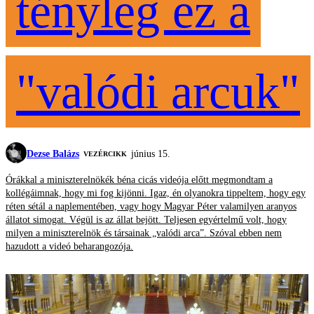
tényleg ez a
"valódi arcuk"
Dezse Balázs
június 15.
VEZÉRCIKK
Órákkal a miniszterelnökék béna cicás videója előtt megmondtam a
kollégáimnak, hogy mi fog kijönni. Igaz, én olyanokra tippeltem, hogy egy
réten sétál a naplementében, vagy hogy Magyar Péter valamilyen aranyos
állatot simogat. Végül is az állat bejött. Teljesen egyértelmű volt, hogy
milyen a miniszterelnök és társainak „valódi arca”. Szóval ebben nem
hazudott a videó beharangozója.