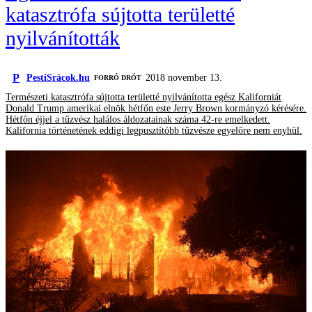
katasztrófa sújtotta területté
nyilvánították
P
PestiSrácok.hu
2018 november 13.
FORRÓ DRÓT
Természeti katasztrófa sújtotta területté nyilvánította egész Kaliforniát
Donald Trump amerikai elnök hétfőn este Jerry Brown kormányzó kérésére.
Hétfőn éjjel a tűzvész halálos áldozatainak száma 42-re emelkedett.
Kalifornia történetének eddigi legpusztítóbb tűzvésze egyelőre nem enyhül.