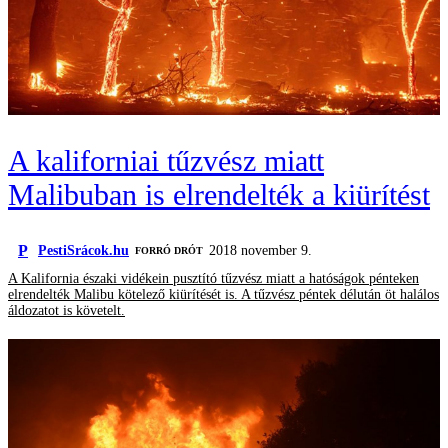
A kaliforniai tűzvész miatt
Malibuban is elrendelték a kiürítést
P
PestiSrácok.hu
2018 november 9.
FORRÓ DRÓT
A Kalifornia északi vidékein pusztító tűzvész miatt a hatóságok pénteken
elrendelték Malibu kötelező kiürítését is. A tűzvész péntek délután öt halálos
áldozatot is követelt.