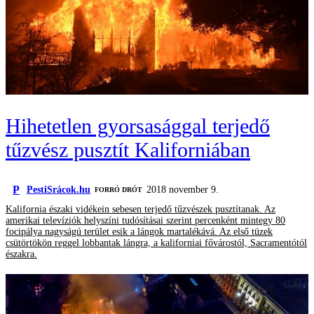
Hihetetlen gyorsasággal terjedő
tűzvész pusztít Kaliforniában
P
PestiSrácok.hu
2018 november 9.
FORRÓ DRÓT
Kalifornia északi vidékein sebesen terjedő tűzvészek pusztítanak. Az
amerikai televíziók helyszíni tudósításai szerint percenként mintegy 80
focipálya nagyságú terület esik a lángok martalékává. Az első tüzek
csütörtökön reggel lobbantak lángra, a kaliforniai fővárostól, Sacramentótól
északra.