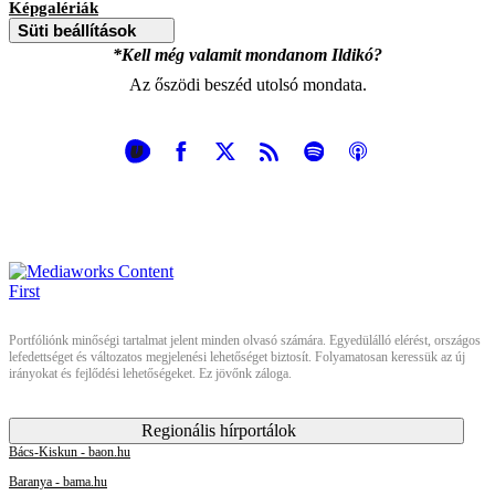
Képgalériák
Süti beállítások
*Kell még valamit mondanom Ildikó?
Az őszödi beszéd utolsó mondata.
Portfóliónk minőségi tartalmat jelent minden olvasó számára. Egyedülálló elérést, országos
lefedettséget és változatos megjelenési lehetőséget biztosít. Folyamatosan keressük az új
irányokat és fejlődési lehetőségeket. Ez jövőnk záloga.
Regionális hírportálok
Bács-Kiskun - baon.hu
Baranya - bama.hu