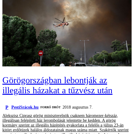
Görögországban lebontják az
illegális házakat a tűzvész után
P
PestiSrácok.hu
2018 augusztus 7.
FORRÓ DRÓT
Alekszisz Ciprasz görög miniszterelnök csaknem háromezer-kétszáz,
illegálisan felépített ház lerombolását jelentette be kedden. A görög
kormány szerint az illegális házépítés gyakorlata a felelős a július 23-án
kitört erdőtüzek halálos áldozatainak magas száma miatt. Szakértők szerint