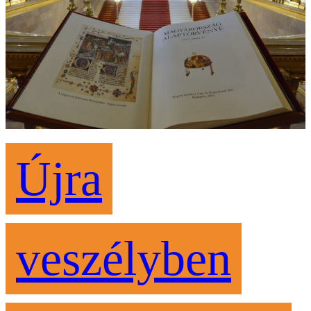
Újra
veszélyben