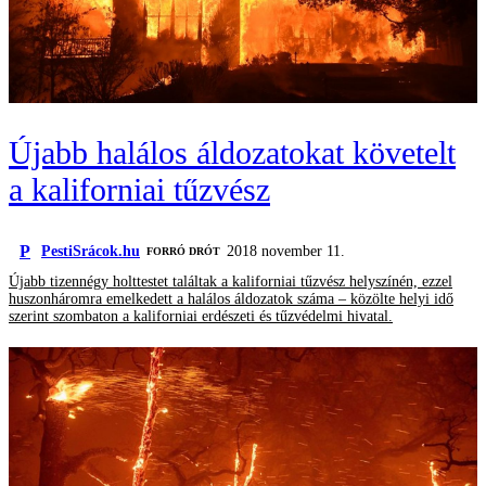
Újabb halálos áldozatokat követelt
a kaliforniai tűzvész
P
PestiSrácok.hu
2018 november 11.
FORRÓ DRÓT
Újabb tizennégy holttestet találtak a kaliforniai tűzvész helyszínén, ezzel
huszonháromra emelkedett a halálos áldozatok száma – közölte helyi idő
szerint szombaton a kaliforniai erdészeti és tűzvédelmi hivatal.