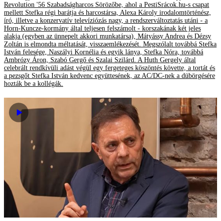
Revolution '56 Szabadságharcos Sörözőbe, ahol a PestiSrácok.hu-s csapat
mellett Stefka régi barátja és harcostársa, Alexa Károly irodalomtörténész,
író, illetve a konzervatív televíziózás nagy, a rendszerváltoztatás utáni - a
Horn-Kuncze-kormány által teljesen felszámolt - korszakának két jeles
alakja (egyben az ünnepelt akkori munkatársa), Mátyássy Andrea és Dézsy
Zoltán is elmondta méltatását, visszaemlékezését. Megszólalt továbbá Stefka
István felesége, Naszályi Kornélia és egyik lánya, Stefka Nóra, továbbá
Ambrózy Áron, Szabó Gergő és Szalai Szilárd. A Huth Gergely által
celebrált rendkívüli adást végül egy fergeteges köszöntés követte, a tortát és
a pezsgőt Stefka István kedvenc együttesének, az AC/DC-nek a dübörgésére
hozták be a kollégák.