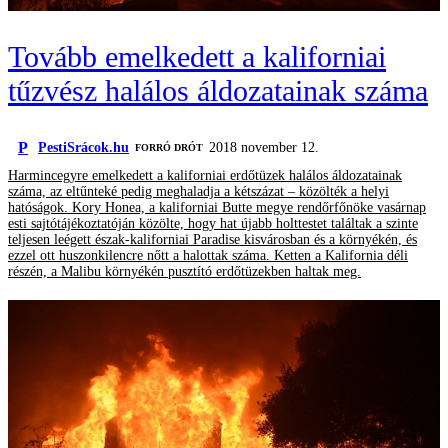
Tovább emelkedett a kaliforniai
tűzvész halálos áldozatainak száma
P
PestiSrácok.hu
2018 november 12.
FORRÓ DRÓT
Harmincegyre emelkedett a kaliforniai erdőtüzek halálos áldozatainak
száma, az eltűnteké pedig meghaladja a kétszázat – közölték a helyi
hatóságok. Kory Honea, a kaliforniai Butte megye rendőrfőnöke vasárnap
esti sajtótájékoztatóján közölte, hogy hat újabb holttestet találtak a szinte
teljesen leégett észak-kaliforniai Paradise kisvárosban és a környékén, és
ezzel ott huszonkilencre nőtt a halottak száma. Ketten a Kalifornia déli
részén, a Malibu környékén pusztító erdőtüzekben haltak meg.