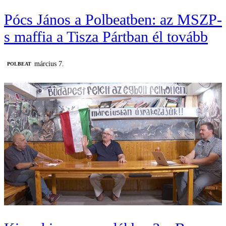
Pócs János a Polbeatben: az MSZP-
s maffia a Tisza Pártban él tovább
március 7.
‎POLBEAT