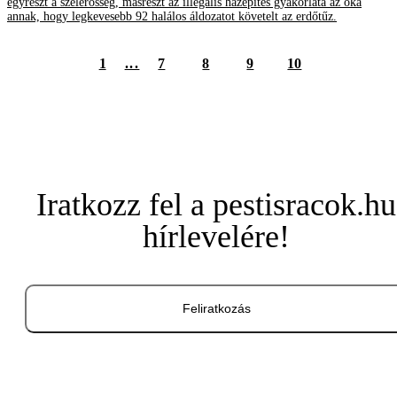
egyrészt a szélerősség, másrészt az illegális házépítés gyakorlata az oka
annak, hogy legkevesebb 92 halálos áldozatot követelt az erdőtűz.
1
...
7
8
9
10
Iratkozz fel a pestisracok.hu
hírlevelére!
Feliratkozás