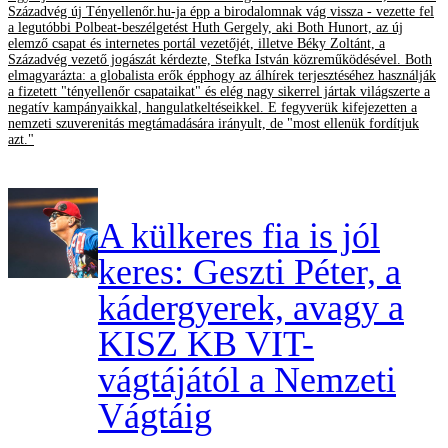
Századvég új Tényellenőr.hu-ja épp a birodalomnak vág vissza - vezette fel
a legutóbbi Polbeat-beszélgetést Huth Gergely, aki Both Hunort, az új
elemző csapat és internetes portál vezetőjét, illetve Béky Zoltánt, a
Századvég vezető jogászát kérdezte, Stefka István közreműködésével. Both
elmagyarázta: a globalista erők épphogy az álhírek terjesztéséhez használják
a fizetett "tényellenőr csapataikat" és elég nagy sikerrel jártak világszerte a
negatív kampányaikkal, hangulatkeltéseikkel. E fegyverük kifejezetten a
nemzeti szuverenitás megtámadására irányult, de "most ellenük fordítjuk
azt."
A külkeres fia is jól
keres: Geszti Péter, a
kádergyerek, avagy a
KISZ KB VIT-
vágtájától a Nemzeti
Vágtáig