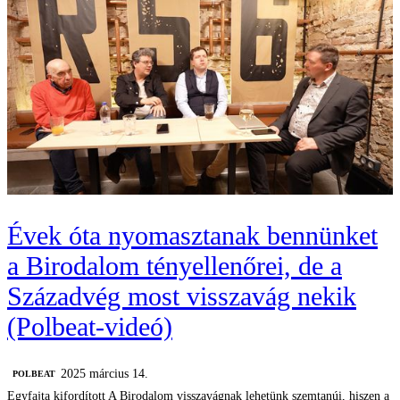
Évek óta nyomasztanak bennünket
a Birodalom tényellenőrei, de a
Századvég most visszavág nekik
(Polbeat-videó)
2025 március 14.
‎POLBEAT
Egyfajta kifordított A Birodalom visszavágnak lehetünk szemtanúi, hiszen a