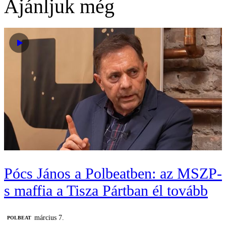
Ajánljuk még
Pócs János a Polbeatben: az MSZP-
s maffia a Tisza Pártban él tovább
március 7.
‎POLBEAT