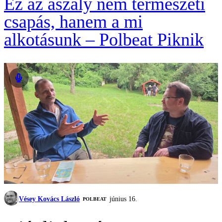
Ez az aszály nem természeti
csapás, hanem a mi
alkotásunk – Polbeat Piknik
Vésey Kovács László
június 16.
‎POLBEAT