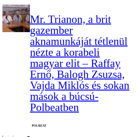
Mr. Trianon, a brit
gazember
aknamunkáját tétlenül
nézte a korabeli
magyar elit – Raffay
Ernő, Balogh Zsuzsa,
Vajda Miklós és sokan
mások a búcsú-
Polbeatben
‎POLBEAT