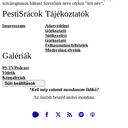
szivárogtasson bátran! Szerzőink neve olykor "írói név".
PestiSrácok
Tájékoztatók
Impresszum
Adatvédelmi
tájékoztató
Sütikezelési
tájékoztató
Felhasználási feltételek
Moderálási elveink
Galériák
PS TVPodcast
Videók
Képgalériák
Süti beállítások
*Kell még valamit mondanom Ildikó?
Az őszödi beszéd utolsó mondata.