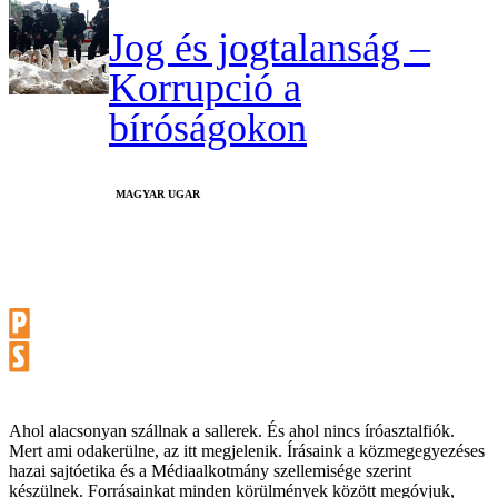
Jog és jogtalanság –
Korrupció a
bíróságokon
MAGYAR UGAR
Ahol alacsonyan szállnak a sallerek. És ahol nincs íróasztalfiók.
Mert ami odakerülne, az itt megjelenik. Írásaink a közmegegyezéses
hazai sajtóetika és a Médiaalkotmány szellemisége szerint
készülnek. Forrásainkat minden körülmények között megóvjuk,