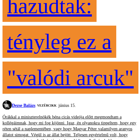
hazudtak:
tényleg ez a
"valódi arcuk"
Dezse Balázs
június 15.
VEZÉRCIKK
Órákkal a miniszterelnökék béna cicás videója előtt megmondtam a
kollégáimnak, hogy mi fog kijönni. Igaz, én olyanokra tippeltem, hogy egy
réten sétál a naplementében, vagy hogy Magyar Péter valamilyen aranyos
állatot simogat. Végül is az állat bejött. Teljesen egyértelmű volt, hogy