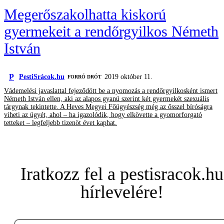
Megerőszakolhatta kiskorú
gyermekeit a rendőrgyilkos Németh
István
P
PestiSrácok.hu
2019 október 11.
FORRÓ DRÓT
Vádemelési javaslattal fejeződött be a nyomozás a rendőrgyilkosként ismert
Németh István ellen, aki az alapos gyanú szerint két gyermekét szexuális
tárgynak tekintette. A Heves Megyei Főügyészség még az ősszel bíróságra
viheti az ügyét, ahol – ha igazolódik, hogy elkövette a gyomorforgató
tetteket – legfeljebb tizenöt évet kaphat.
Iratkozz fel a pestisracok.hu
hírlevelére!