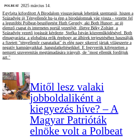
2025 március 14.
‎POLBEAT
Egyfajta kifordított A Birodalom visszavágnak lehetünk szemtanúi, hiszen a
Századvég új Tényellenőr.hu-ja épp a birodalomnak vág vissza - vezette fel
a legutóbbi Polbeat-beszélgetést Huth Gergely, aki Both Hunort, az új
elemző csapat és internetes portál vezetőjét, illetve Béky Zoltánt, a
Századvég vezető jogászát kérdezte, Stefka István közreműködésével. Both
elmagyarázta: a globalista erők épphogy az álhírek terjesztéséhez használják
a fizetett "tényellenőr csapataikat" és elég nagy sikerrel jártak világszerte a
negatív kampányaikkal, hangulatkeltéseikkel. E fegyverük kifejezetten a
nemzeti szuverenitás megtámadására irányult, de "most ellenük fordítjuk
azt."
Mitől lesz valaki
jobboldaliként a
kiegyezés híve? – A
Magyar Patrióták
elnöke volt a Polbeat