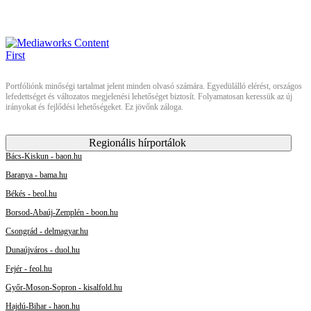
Portfóliónk minőségi tartalmat jelent minden olvasó számára. Egyedülálló elérést, országos
lefedettséget és változatos megjelenési lehetőséget biztosít. Folyamatosan keressük az új
irányokat és fejlődési lehetőségeket. Ez jövőnk záloga.
Regionális hírportálok
Bács-Kiskun - baon.hu
Baranya - bama.hu
Békés - beol.hu
Borsod-Abaúj-Zemplén - boon.hu
Csongrád - delmagyar.hu
Dunaújváros - duol.hu
Fejér - feol.hu
Győr-Moson-Sopron - kisalfold.hu
Hajdú-Bihar - haon.hu