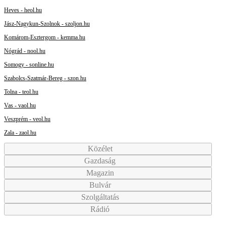
Heves - heol.hu
Jász-Nagykun-Szolnok - szoljon.hu
Komárom-Esztergom - kemma.hu
Nógrád - nool.hu
Somogy - sonline.hu
Szabolcs-Szatmár-Bereg - szon.hu
Tolna - teol.hu
Vas - vaol.hu
Veszprém - veol.hu
Zala - zaol.hu
Közélet
Gazdaság
Magazin
Bulvár
Szolgáltatás
Rádió