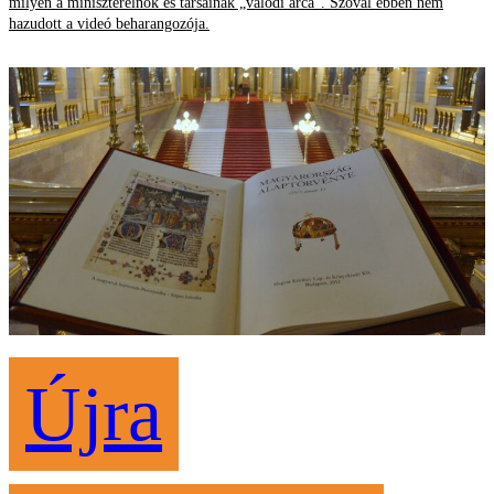
milyen a miniszterelnök és társainak „valódi arca”. Szóval ebben nem
hazudott a videó beharangozója.
Újra