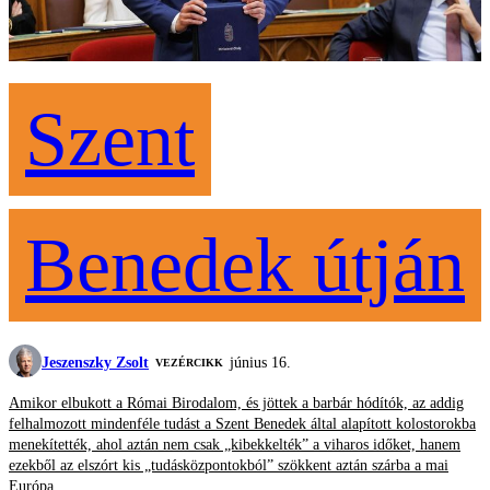
Szent
Benedek útján
Jeszenszky Zsolt
június 16.
VEZÉRCIKK
Amikor elbukott a Római Birodalom, és jöttek a barbár hódítók, az addig
felhalmozott mindenféle tudást a Szent Benedek által alapított kolostorokba
menekítették, ahol aztán nem csak „kibekkelték” a viharos időket, hanem
ezekből az elszórt kis „tudásközpontokból” szökkent aztán szárba a mai
Európa.