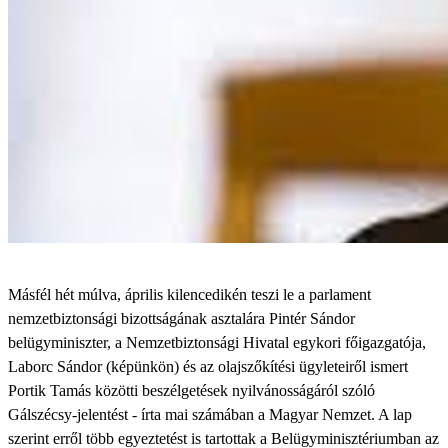
Másfél hét múlva, április kilencedikén teszi le a parlament
nemzetbiztonsági bizottságának asztalára Pintér Sándor
belügyminiszter, a Nemzetbiztonsági Hivatal egykori főigazgatója,
Laborc Sándor (képünkön) és az olajszőkítési ügyleteiről ismert
Portik Tamás közötti beszélgetések nyilvánosságáról szóló
Gálszécsy-jelentést - írta mai számában a Magyar Nemzet. A lap
szerint erről több egyeztetést is tartottak a Belügyminisztériumban az