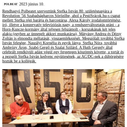
2023 június 10.
‎POLBEAT
Rendhagyó Polbeatet szerveztünk Stefka István 80. születésnapjára a
Revolution '56 Szabadságharcos Sörözőbe, ahol a PestiSrácok.hu-s csapat
mellett Stefka régi barátja és harcostársa, Alexa Károly irodalomtörténész,
író, illetve a konzervatív televíziózás nagy, a rendszerváltoztatás utáni - a
Horn-Kuncze-kormány által teljesen felszámolt - korszakának két jeles
alakja (egyben az ünnepelt akkori munkatársa), Mátyássy Andrea és Dézsy
Zoltán is elmondta méltatását, visszaemlékezését. Megszólalt továbbá Stefka
István felesége, Naszályi Kornélia és egyik lánya, Stefka Nóra, továbbá
Ambrózy Áron, Szabó Gergő és Szalai Szilárd. A Huth Gergely által
celebrált rendkívüli adást végül egy fergeteges köszöntés követte, a tortát és
a pezsgőt Stefka István kedvenc együttesének, az AC/DC-nek a dübörgésére
hozták be a kollégák.