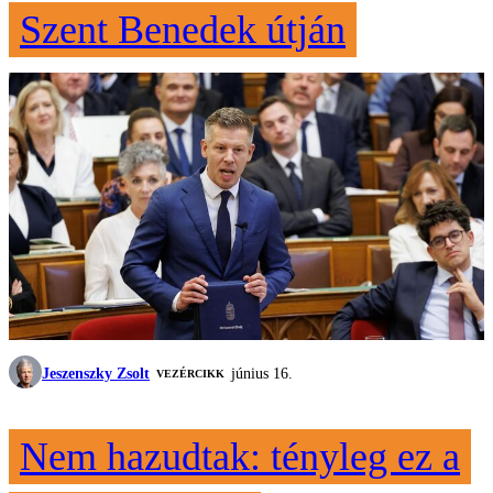
Szent Benedek útján
Jeszenszky Zsolt
június 16.
VEZÉRCIKK
Nem hazudtak: tényleg ez a