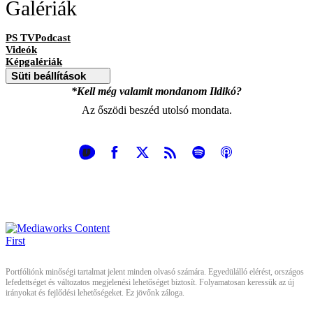
Galériák
PS TVPodcast
Videók
Képgalériák
Süti beállítások
*Kell még valamit mondanom Ildikó?
Az őszödi beszéd utolsó mondata.
Portfóliónk minőségi tartalmat jelent minden olvasó számára. Egyedülálló elérést, országos
lefedettséget és változatos megjelenési lehetőséget biztosít. Folyamatosan keressük az új
irányokat és fejlődési lehetőségeket. Ez jövőnk záloga.