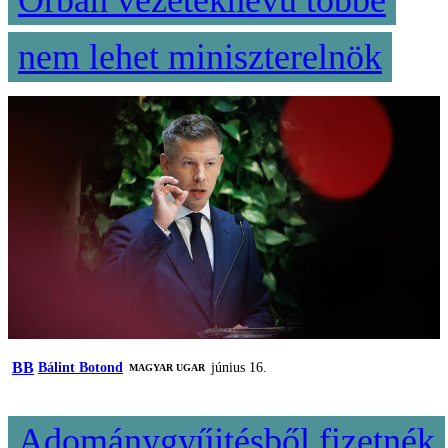
Orbán vezetéknevű többé
nem lehet miniszterelnök
BB
Bálint Botond
június 16.
MAGYAR UGAR
Adománygyűjtésből fizetnék