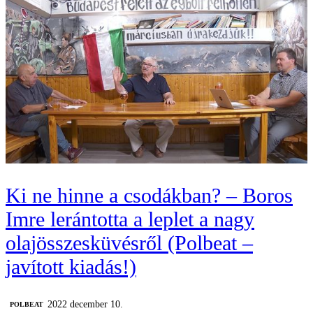
Ki ne hinne a csodákban? – Boros
Imre lerántotta a leplet a nagy
olajösszesküvésről (Polbeat –
javított kiadás!)
2022 december 10.
‎POLBEAT