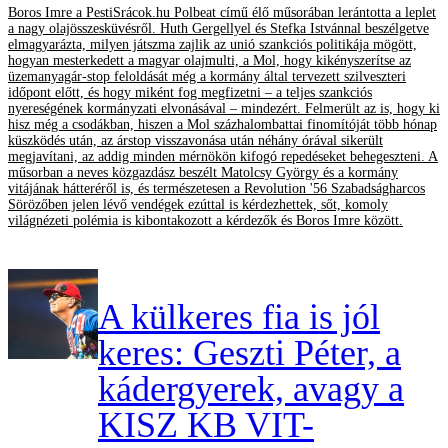
Boros Imre a PestiSrácok.hu Polbeat című élő műsorában lerántotta a leplet
a nagy olajösszesküvésről. Huth Gergellyel és Stefka Istvánnal beszélgetve
elmagyarázta, milyen játszma zajlik az unió szankciós politikája mögött,
hogyan mesterkedett a magyar olajmulti, a Mol, hogy kikényszerítse az
üzemanyagár-stop feloldását még a kormány által tervezett szilveszteri
időpont előtt, és hogy miként fog megfizetni – a teljes szankciós
nyereségének kormányzati elvonásával – mindezért. Felmerült az is, hogy ki
hisz még a csodákban, hiszen a Mol százhalombattai finomítóját több hónap
küszködés után, az árstop visszavonása után néhány órával sikerült
megjavítani, az addig minden mérnökön kifogó repedéseket behegeszteni. A
műsorban a neves közgazdász beszélt Matolcsy György és a kormány
vitájának hátteréről is, és természetesen a Revolution '56 Szabadságharcos
Sörözőben jelen lévő vendégek ezúttal is kérdezhettek, sőt, komoly
világnézeti polémia is kibontakozott a kérdezők és Boros Imre között.
A külkeres fia is jól
keres: Geszti Péter, a
kádergyerek, avagy a
KISZ KB VIT-