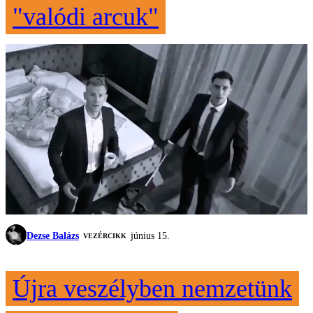
"valódi arcuk"
Dezse Balázs
június 15.
VEZÉRCIKK
Újra veszélyben nemzetünk