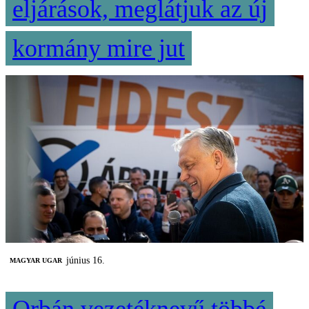
eljárások, meglátjuk az új
kormány mire jut
június 16.
MAGYAR UGAR