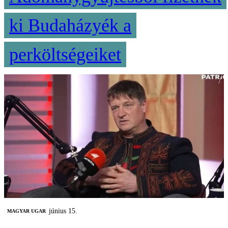
ki Budaházyék a
perköltségeiket
június 15.
MAGYAR UGAR