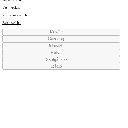
Vas - vaol.hu
Veszprém - veol.hu
Zala - zaol.hu
Közélet
Gazdaság
Magazin
Bulvár
Szolgáltatás
Rádió