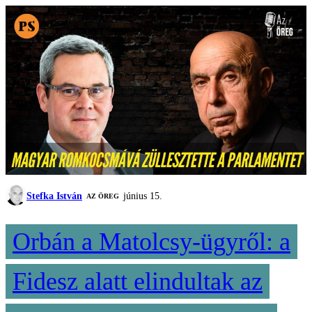
Stefka István
június 15.
AZ ÖREG
Orbán a Matolcsy-ügyről: a
Fidesz alatt elindultak az