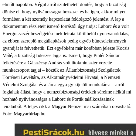
elmúlt napokba. Végül arról születhetett döntés, hogy a bizottság
döntse el, hogy nyilvánosságra hozza-e, és ha igen, akkor milyen
formában a két személy kapcsolatát feldolgozó jelentést. A lap a
dokumentum részleteit ismerő forrástól úgy tudja: Laborc és a volt
Energol-vezér beszélgetéseinek leirata körülbelül nyolcvanoldalas,
az ebben szereplő megállapítások pedig egyéb bűncselekmények
gyanúját is felvethetik. Ezt egyébként már korábban jelezte Kocsis
Máté, a bizottság fideszes tagja is. Ismert, hogy Pintér Sándor
felkérésére a Gálszécsy András volt titokminiszter vezette
munkacsoport tagjai – köztük az Állambiztonsági Szolgálatok
Történeti Levéltára, az Alkotmányvédelmi Hivatal, a Nemzeti
Védelmi Szolgálat és a tárca egy-egy kijelölt munkatársa – arról
foglaltak állást, hogy a nemzetbiztonsági érdekek sérelme nélkül mi
hozható nyilvánosságra a Laborc és Portik találkozásainak
leirataiból. A teljes cikk a Magyar Nemzet mai számában olvasható.
Fotó: Magyarhírlap.hu