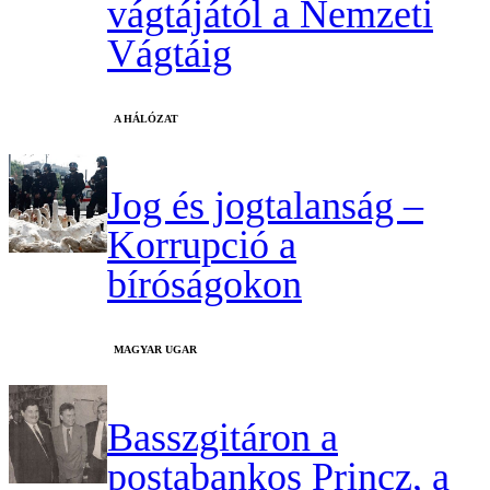
vágtájától a Nemzeti
Vágtáig
A HÁLÓZAT
Jog és jogtalanság –
Korrupció a
bíróságokon
MAGYAR UGAR
Basszgitáron a
postabankos Princz, a