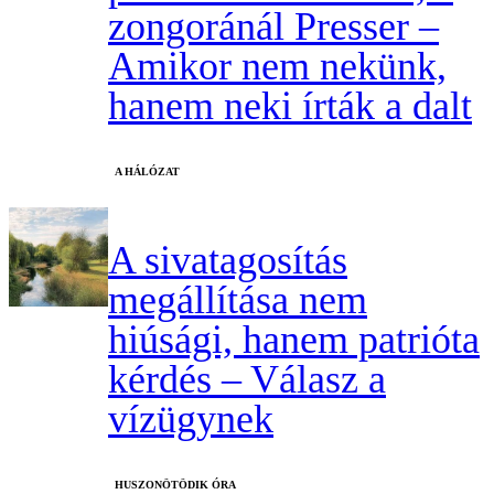
zongoránál Presser –
Amikor nem nekünk,
hanem neki írták a dalt
A HÁLÓZAT
A sivatagosítás
megállítása nem
hiúsági, hanem patrióta
kérdés – Válasz a
vízügynek
HUSZONÖTÖDIK ÓRA