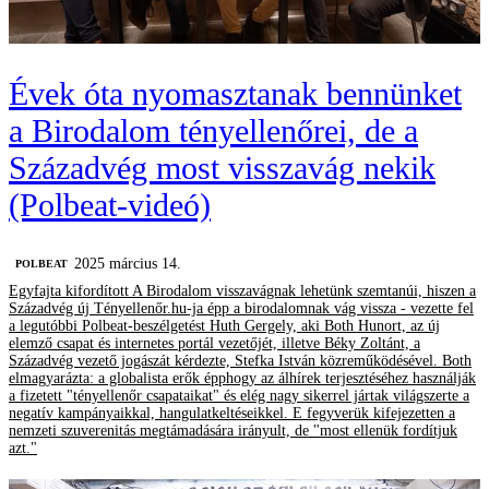
Évek óta nyomasztanak bennünket
a Birodalom tényellenőrei, de a
Századvég most visszavág nekik
(Polbeat-videó)
2025 március 14.
‎POLBEAT
Egyfajta kifordított A Birodalom visszavágnak lehetünk szemtanúi, hiszen a
Századvég új Tényellenőr.hu-ja épp a birodalomnak vág vissza - vezette fel
a legutóbbi Polbeat-beszélgetést Huth Gergely, aki Both Hunort, az új
elemző csapat és internetes portál vezetőjét, illetve Béky Zoltánt, a
Századvég vezető jogászát kérdezte, Stefka István közreműködésével. Both
elmagyarázta: a globalista erők épphogy az álhírek terjesztéséhez használják
a fizetett "tényellenőr csapataikat" és elég nagy sikerrel jártak világszerte a
negatív kampányaikkal, hangulatkeltéseikkel. E fegyverük kifejezetten a
nemzeti szuverenitás megtámadására irányult, de "most ellenük fordítjuk
azt."