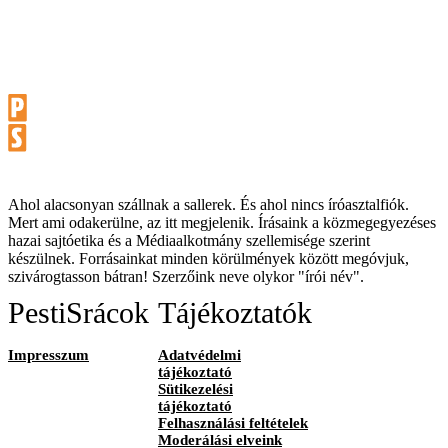
Ahol alacsonyan szállnak a sallerek. És ahol nincs íróasztalfiók.
Mert ami odakerülne, az itt megjelenik. Írásaink a közmegegyezéses
hazai sajtóetika és a Médiaalkotmány szellemisége szerint
készülnek. Forrásainkat minden körülmények között megóvjuk,
szivárogtasson bátran! Szerzőink neve olykor "írói név".
PestiSrácok
Tájékoztatók
Impresszum
Adatvédelmi
tájékoztató
Sütikezelési
tájékoztató
Felhasználási feltételek
Moderálási elveink