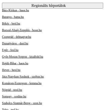
Regionális hírportálok
Bács-Kiskun - baon.hu
Baranya - bama.hu
Békés - beol.hu
Borsod-Abaúj-Zemplén - boon.hu
Csongrád - delmagyar.hu
Dunaújváros - duol.hu
Fejér - feol.hu
Győr-Moson-Sopron - kisalfold.hu
Hajdú-Bihar - haon.hu
Heves - heol.hu
Jász-Nagykun-Szolnok - szoljon.hu
Komárom-Esztergom - kemma.hu
Nógrád - nool.hu
Somogy - sonline.hu
Szabolcs-Szatmár-Bereg - szon.hu
Tolna - teol.hu