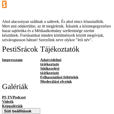
Ahol alacsonyan szállnak a sallerek. És ahol nincs íróasztalfiók.
Mert ami odakerülne, az itt megjelenik. Írásaink a közmegegyezéses
hazai sajtóetika és a Médiaalkotmány szellemisége szerint
készülnek. Forrásainkat minden körülmények között megóvjuk,
szivárogtasson bátran! Szerzőink neve olykor "írói név".
PestiSrácok
Tájékoztatók
Impresszum
Adatvédelmi
tájékoztató
Sütikezelési
tájékoztató
Felhasználási feltételek
Moderálási elveink
Galériák
PS TVPodcast
Videók
Képgalériák
Süti beállítások