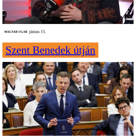
június 15.
MAGYAR UGAR
Szent Benedek útján