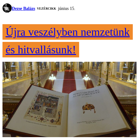
Dezse Balázs
június 15.
VEZÉRCIKK
Újra veszélyben nemzetünk
és hitvallásunk!