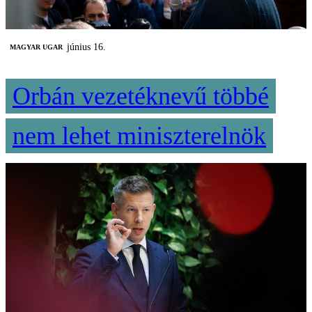
június 16.
MAGYAR UGAR
Orbán vezetéknevű többé
nem lehet miniszterelnök