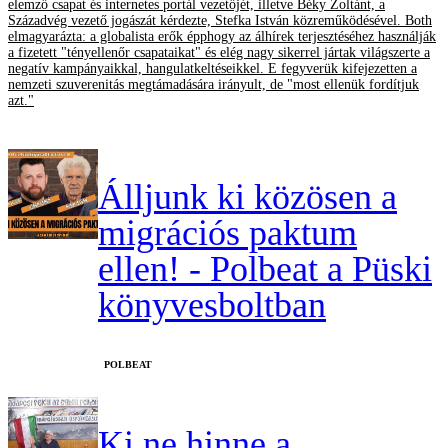
elemző csapat és internetes portál vezetőjét, illetve Béky Zoltánt, a
Századvég vezető jogászát kérdezte, Stefka István közreműködésével. Both
elmagyarázta: a globalista erők épphogy az álhírek terjesztéséhez használják
a fizetett "tényellenőr csapataikat" és elég nagy sikerrel jártak világszerte a
negatív kampányaikkal, hangulatkeltéseikkel. E fegyverük kifejezetten a
nemzeti szuverenitás megtámadására irányult, de "most ellenük fordítjuk
azt."
Álljunk ki közösen a
migrációs paktum
ellen! - Polbeat a Püski
könyvesboltban
‎POLBEAT
Ki ne hinne a