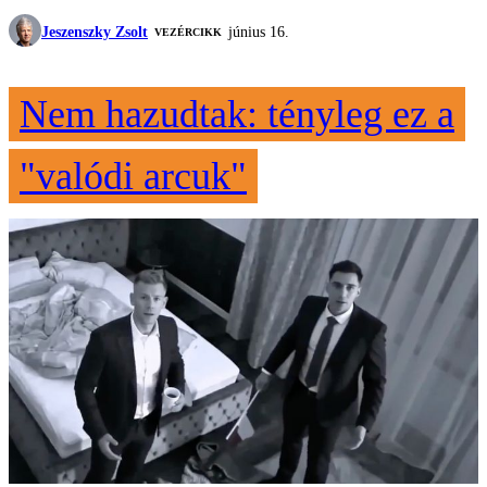
Jeszenszky Zsolt
június 16.
VEZÉRCIKK
Nem hazudtak: tényleg ez a
"valódi arcuk"