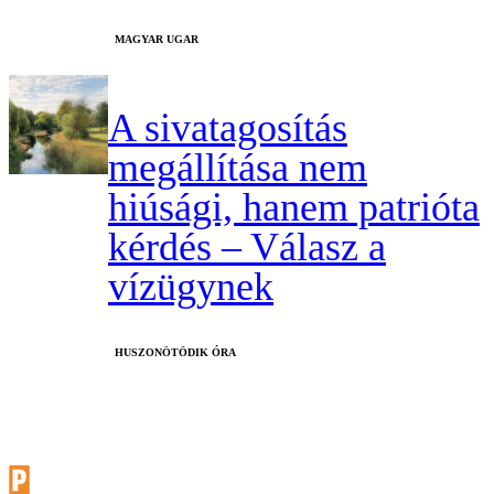
MAGYAR UGAR
A sivatagosítás
megállítása nem
hiúsági, hanem patrióta
kérdés – Válasz a
vízügynek
HUSZONÖTÖDIK ÓRA