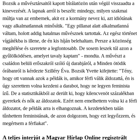
Bozsik a művésztársaitól kapott bírálatözön után végül visszaadta a
kinevezését. A lapnak arról is beszélt: mindegy, milyen szakmai
múltja van az embernek, akit ez a kormány nevez ki, azt idiótának
vagy alkalmatlannak minősítik. "Egy pillanat alatt alkalmatlanná
váltam, holott addig hatalmas művésznek tartottak. Az egész történet
vígjátékba is illene, de én kis híján belehaltam. Persze a közönség
megítélése és szeretete a legfontosabb. De sosem leszek túl azon a
gyűlölködésen, amelyet tavaly kaptam" - mondta. A művészt a
családon belüli erőszakról szóló új darabjáról, a Minden ötödik
órábanról is kérdezte Szilléry Éva. Bozsik Yvette kifejtette: "Tény,
hogy ott vannak azok a példák is, amikor férfi válik áldozattá, én is
úgy szerettem volna kezdeni a darabot, hogy ne legyen feminista
ízű. De a statisztikákból az derült ki, hogy kilencvenöt százalékban
gyerekek és nők az áldozatok. Ezért nem emelhettem volna ki a férfi
áldozatot, de példák arra is elhangoznak. A kezdetekben talán
tűnhettem feministának, de azon dolgozom, hogy ezt legyőzzem, és
megértsem a férfiakat".
A teljes interjút a Magyar Hírlap Online regisztrált