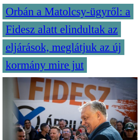
Orbán a Matolcsy-ügyről: a
Fidesz alatt elindultak az
eljárások, meglátjuk az új
kormány mire jut