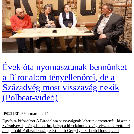
Évek óta nyomasztanak bennünket
a Birodalom tényellenőrei, de a
Századvég most visszavág nekik
(Polbeat-videó)
2025 március 14.
‎POLBEAT
Egyfajta kifordított A Birodalom visszavágnak lehetünk szemtanúi, hiszen a
Századvég új Tényellenőr.hu-ja épp a birodalomnak vág vissza - vezette fel
a legutóbbi Polbeat-beszélgetést Huth Gergely, aki Both Hunort, az új