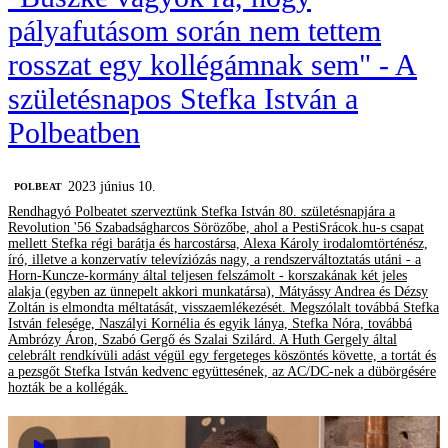
pályafutásom során nem tettem
rosszat egy kollégámnak sem" - A
születésnapos Stefka István a
Polbeatben
2023 június 10.
‎POLBEAT
Rendhagyó Polbeatet szerveztünk Stefka István 80. születésnapjára a
Revolution '56 Szabadságharcos Sörözőbe, ahol a PestiSrácok.hu-s csapat
mellett Stefka régi barátja és harcostársa, Alexa Károly irodalomtörténész,
író, illetve a konzervatív televíziózás nagy, a rendszerváltoztatás utáni - a
Horn-Kuncze-kormány által teljesen felszámolt - korszakának két jeles
alakja (egyben az ünnepelt akkori munkatársa), Mátyássy Andrea és Dézsy
Zoltán is elmondta méltatását, visszaemlékezését. Megszólalt továbbá Stefka
István felesége, Naszályi Kornélia és egyik lánya, Stefka Nóra, továbbá
Ambrózy Áron, Szabó Gergő és Szalai Szilárd. A Huth Gergely által
celebrált rendkívüli adást végül egy fergeteges köszöntés követte, a tortát és
a pezsgőt Stefka István kedvenc együttesének, az AC/DC-nek a dübörgésére
hozták be a kollégák.