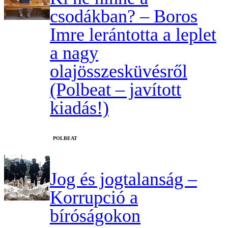
csodákban? – Boros
Imre lerántotta a leplet
a nagy
olajösszesküvésről
(Polbeat – javított
kiadás!)
‎POLBEAT
Jog és jogtalanság –
Korrupció a
bíróságokon