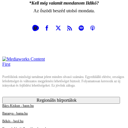
*Kell még valamit mondanom Ildikó?
Az őszödi beszéd utolsó mondata.
Portfóliónk minőségi tartalmat jelent minden olvasó számára. Egyedülálló elérést, országos
lefedettséget és változatos megjelenési lehetőséget biztosít. Folyamatosan keressük az új
irányokat és fejlődési lehetőségeket. Ez jövőnk záloga.
Regionális hírportálok
Bács-Kiskun - baon.hu
Baranya - bama.hu
Békés - beol.hu