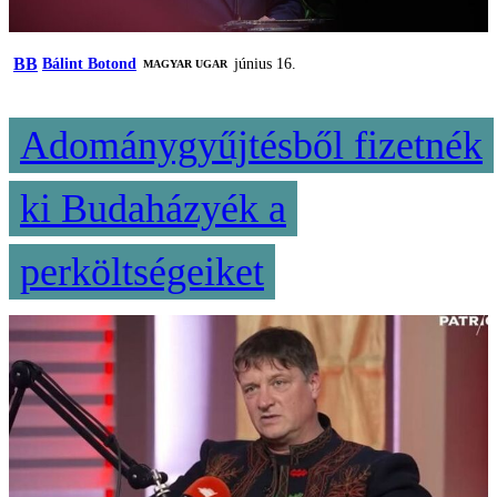
BB
Bálint Botond
június 16.
MAGYAR UGAR
Adománygyűjtésből fizetnék
ki Budaházyék a
perköltségeiket