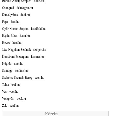
Borsod-Abaúj-Zemplén - boon.hu
Csongrád - delmagyar.hu
Dunaújváros - duol.hu
Fejér - feol.hu
Győr-Moson-Sopron - kisalfold.hu
Hajdú-Bihar - haon.hu
Heves - heol.hu
Jász-Nagykun-Szolnok - szoljon.hu
Komárom-Esztergom - kemma.hu
Nógrád - nool.hu
Somogy - sonline.hu
Szabolcs-Szatmár-Bereg - szon.hu
Tolna - teol.hu
Vas - vaol.hu
Veszprém - veol.hu
Zala - zaol.hu
Közélet