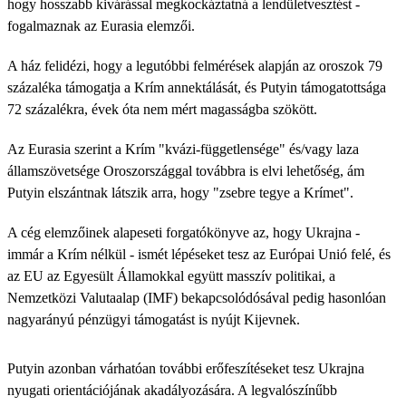
hogy hosszabb kivárással megkockáztatná a lendületvesztést -
fogalmaznak az Eurasia elemzői.
A ház felidézi, hogy a legutóbbi felmérések alapján az oroszok 79
százaléka támogatja a Krím annektálását, és Putyin támogatottsága
72 százalékra, évek óta nem mért magasságba szökött.
Az Eurasia szerint a Krím "kvázi-függetlensége" és/vagy laza
államszövetsége Oroszországgal továbbra is elvi lehetőség, ám
Putyin elszántnak látszik arra, hogy "zsebre tegye a Krímet".
A cég elemzőinek alapeseti forgatókönyve az, hogy Ukrajna -
immár a Krím nélkül - ismét lépéseket tesz az Európai Unió felé, és
az EU az Egyesült Államokkal együtt masszív politikai, a
Nemzetközi Valutaalap (IMF) bekapcsolódósával pedig hasonlóan
nagyarányú pénzügyi támogatást is nyújt Kijevnek.
Putyin azonban várhatóan további erőfeszítéseket tesz Ukrajna
nyugati orientációjának akadályozására. A legvalószínűbb