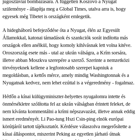
jugoszláviai bombázására. A független Koszovó a Nyugat
szüleménye - állapítja meg a Global Times, utalva arra is, hogy
egyesek még Tibetet is országként emlegetik.
A hidegháború befejeződése óta a Nyugat, élén az Egyesült
Államokkal, katonai támadások és szankciók sorát indította más
országok ellen anélkül, hogy komoly kihívásnak lett volna kitéve.
Oroszország esete más - utal az ukrán válságra, a Krím sorsára,
illetve abban Moszkva szerepére a szerző. Szerinte a nemzetközi
törvényeknek kellene a legfontosabb szerepet kapniuk a
megoldásban, a kettős mérce, amely mindig Washingtonnak és a
Nyugatnak kedvez, nem lehet ezúttal is a végeredmény - fogalmaz.
Hétfőn a kínai külügyminiszter-helyettes nyugalomra intette és
önmérsékletre szólította fel az ukrán válságban érintett feleket, de
nem kívánta kommentálni a krími népszavazást, illetve annak eddig
ismert eredményét. Li Pao-tung Hszi Csin-ping elnök európai
körútjáról tartott tájékoztatót. Kérdésre válaszolva megerősítette a
kínai álláspontot, miszerint Peking az egyetlen járható útnak