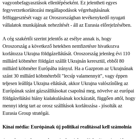
vagyonbefagyasztások ellenlépéseként. Ez jelentheti egyes
fegyverzetkorlátozási megállapodások végrehajtásának
felfüggesztését vagy az Oroszországban tevékenykedő nyugati
vállalatok munkájának nehezítését - áll az Eurasia előrejelzésében.
A cég szakértői szerint jelentős az esélye annak is, hogy
Oroszország a következő hetekben nemfizetésre hivatkozva
korlátozza Ukrajna földgázellátását. Oroszország jelenleg évi 110
milliárd köbméter földgázt szállít Ukrajnán keresztül, ebből 80
milliárd köbméter Európába irányul. Ha a Gazprom az Ukrajnának
szánt 30 milliárd köbméterből "lecsíp valamennyit", vagy éppen
teljesen leállítja Ukrajna ellátását, akkor Ukrajna valószínűleg az
Európának szánt gázszállításokat csapolná meg, növelve az európai
földgázellátási hiány kialakulásának kockázatát, függően attól, hogy
mennyi ideig tart az orosz szállítások korlátozása - jósolták az
Eurasia Group stratégái.
Kínai média: Európának új politikai realitással kell számolnia