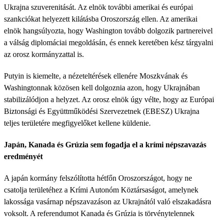
Ukrajna szuverenitását. Az elnök további amerikai és európai
szankciókat helyezett kilátásba Oroszország ellen. Az amerikai
elnök hangsúlyozta, hogy Washington tovább dolgozik partnereivel
a válság diplomáciai megoldásán, és ennek keretében kész tárgyalni
az orosz kormányzattal is.
Putyin is kiemelte, a nézeteltérések ellenére Moszkvának és
Washingtonnak közösen kell dolgoznia azon, hogy Ukrajnában
stabilizálódjon a helyzet. Az orosz elnök úgy vélte, hogy az Európai
Biztonsági és Együttműködési Szervezetnek (EBESZ) Ukrajna
teljes területére megfigyelőket kellene küldenie.
Japán, Kanada és Grúzia sem fogadja el a krími népszavazás
eredményét
A japán kormány felszólította hétfőn Oroszországot, hogy ne
csatolja területéhez a Krími Autonóm Köztársaságot, amelynek
lakossága vasárnap népszavazáson az Ukrajnától való elszakadásra
voksolt. A referendumot Kanada és Grúzia is törvénytelennek