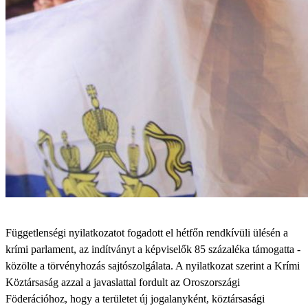
Függetlenségi nyilatkozatot fogadott el hétfőn rendkívüli ülésén a
krími parlament, az indítványt a képviselők 85 százaléka támogatta -
közölte a törvényhozás sajtószolgálata. A nyilatkozat szerint a Krími
Köztársaság azzal a javaslattal fordult az Oroszországi
Föderációhoz, hogy a területet új jogalanyként, köztársasági