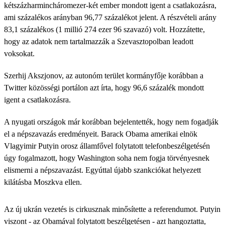
kétszázharmincháromezer-két ember mondott igent a csatlakozásra,
ami százalékos arányban 96,77 százalékot jelent. A részvételi arány
83,1 százalékos (1 millió 274 ezer 96 szavazó) volt. Hozzátette,
hogy az adatok nem tartalmazzák a Szevasztopolban leadott
voksokat.
Szerhij Akszjonov, az autonóm terület kormányfője korábban a
Twitter közösségi portálon azt írta, hogy 96,6 százalék mondott
igent a csatlakozásra.
A nyugati országok már korábban bejelentették, hogy nem fogadják
el a népszavazás eredményeit. Barack Obama amerikai elnök
Vlagyimir Putyin orosz államfővel folytatott telefonbeszélgetésén
úgy fogalmazott, hogy Washington soha nem fogja törvényesnek
elismerni a népszavazást. Egyúttal újabb szankciókat helyezett
kilátásba Moszkva ellen.
Az új ukrán vezetés is cirkusznak minősítette a referendumot. Putyin
viszont - az Obamával folytatott beszélgetésen - azt hangoztatta,