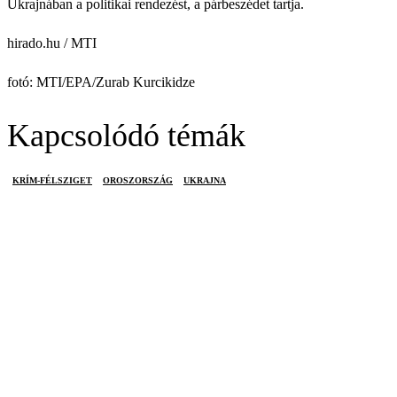
Ukrajnában a politikai rendezést, a párbeszédet tartja.
hirado.hu / MTI
fotó: MTI/EPA/Zurab Kurcikidze
Kapcsolódó témák
KRÍM-FÉLSZIGET
OROSZORSZÁG
UKRAJNA