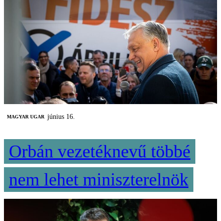
június 16.
MAGYAR UGAR
Orbán vezetéknevű többé
nem lehet miniszterelnök