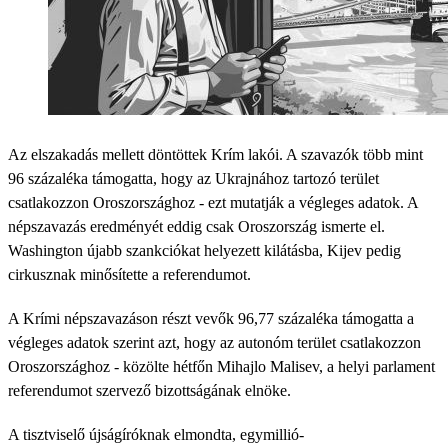
Az elszakadás mellett döntöttek Krím lakói. A szavazók több mint
96 százaléka támogatta, hogy az Ukrajnához tartozó terület
csatlakozzon Oroszországhoz - ezt mutatják a végleges adatok. A
népszavazás eredményét eddig csak Oroszország ismerte el.
Washington újabb szankciókat helyezett kilátásba, Kijev pedig
cirkusznak minősítette a referendumot.
A Krími népszavazáson részt vevők 96,77 százaléka támogatta a
végleges adatok szerint azt, hogy az autonóm terület csatlakozzon
Oroszországhoz - közölte hétfőn Mihajlo Malisev, a helyi parlament
referendumot szervező bizottságának elnöke.
A tisztviselő újságíróknak elmondta, egymillió-