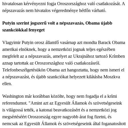
hivatalosan kérvényezni fogja Oroszországhoz való csatlakozását. A
népszavazás nem hivatalos végeredménye hétfőn várható.
Putyin szerint jogszerű volt a népszavazás, Obama újabb
szankciókkal fenyeget
Vlagyimir Putyin orosz államfő vasárnap azt mondta Barack Obama
amerikai elnöknek, hogy a nemzetközi jognak teljes egészében
megfelelt az a népszavazás, amelyet az Ukrajnához tartozó Krímben
aznap tartottak az Oroszországhoz való csatlakozásról.
Telefonbeszélgetésükön Obama azt hangoztatta, hogy nem ismeri el
a népszavazást, és újabb szankciókat helyezett kilátásba Moszkva
ellen.
Washington már korábban közölte, hogy nem fogadja el a krími
referendumot. "Amint azt az Egyesült Államok és szövetségeseink
is világossá tették, a katonai beavatkozásért és a nemzetközi jog
megsértéséért Oroszország egyre nagyobb árat fog fizetni, és
nemcsak az Egyesült Államok és szövetségeseink által foganatosított