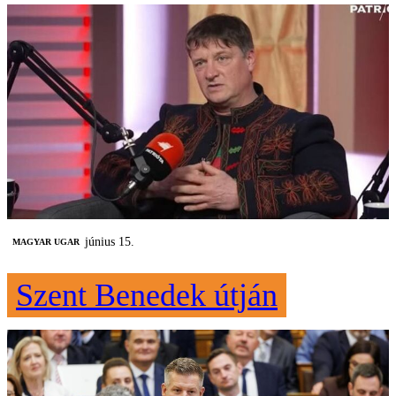
június 15.
MAGYAR UGAR
Szent Benedek útján