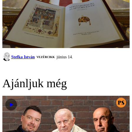
Stefka István
június 14.
VEZÉRCIKK
Ajánljuk még