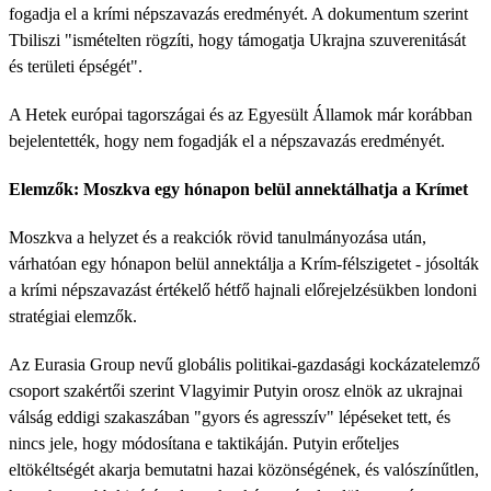
fogadja el a krími népszavazás eredményét. A dokumentum szerint
Tbiliszi "ismételten rögzíti, hogy támogatja Ukrajna szuverenitását
és területi épségét".
A Hetek európai tagországai és az Egyesült Államok már korábban
bejelentették, hogy nem fogadják el a népszavazás eredményét.
Elemzők: Moszkva egy hónapon belül annektálhatja a Krímet
Moszkva a helyzet és a reakciók rövid tanulmányozása után,
várhatóan egy hónapon belül annektálja a Krím-félszigetet - jósolták
a krími népszavazást értékelő hétfő hajnali előrejelzésükben londoni
stratégiai elemzők.
Az Eurasia Group nevű globális politikai-gazdasági kockázatelemző
csoport szakértői szerint Vlagyimir Putyin orosz elnök az ukrajnai
válság eddigi szakaszában "gyors és agresszív" lépéseket tett, és
nincs jele, hogy módosítana e taktikáján. Putyin erőteljes
eltökéltségét akarja bemutatni hazai közönségének, és valószínűtlen,