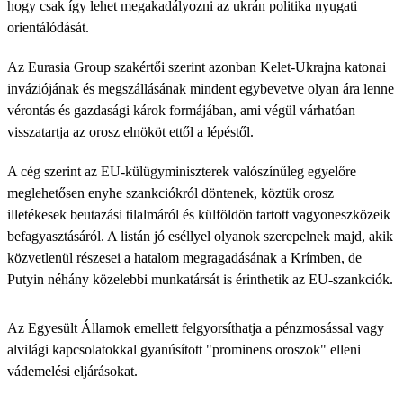
hogy csak így lehet megakadályozni az ukrán politika nyugati
orientálódását.
Az Eurasia Group szakértői szerint azonban Kelet-Ukrajna katonai
inváziójának és megszállásának mindent egybevetve olyan ára lenne
vérontás és gazdasági károk formájában, ami végül várhatóan
visszatartja az orosz elnököt ettől a lépéstől.
A cég szerint az EU-külügyminiszterek valószínűleg egyelőre
meglehetősen enyhe szankciókról döntenek, köztük orosz
illetékesek beutazási tilalmáról és külföldön tartott vagyoneszközeik
befagyasztásáról. A listán jó eséllyel olyanok szerepelnek majd, akik
közvetlenül részesei a hatalom megragadásának a Krímben, de
Putyin néhány közelebbi munkatársát is érinthetik az EU-szankciók.
Az Egyesült Államok emellett felgyorsíthatja a pénzmosással vagy
alvilági kapcsolatokkal gyanúsított "prominens oroszok" elleni
vádemelési eljárásokat.