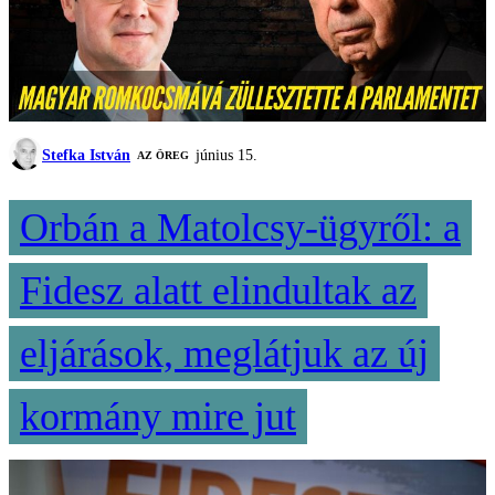
Stefka István
június 15.
AZ ÖREG
Orbán a Matolcsy-ügyről: a
Fidesz alatt elindultak az
eljárások, meglátjuk az új
kormány mire jut