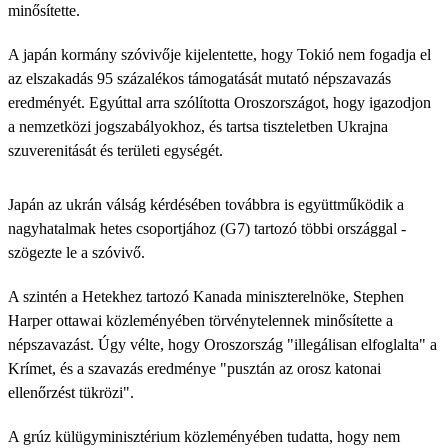
minősítette.
A japán kormány szóvivője kijelentette, hogy Tokió nem fogadja el
az elszakadás 95 százalékos támogatását mutató népszavazás
eredményét. Egyúttal arra szólította Oroszországot, hogy igazodjon
a nemzetközi jogszabályokhoz, és tartsa tiszteletben Ukrajna
szuverenitását és területi egységét.
Japán az ukrán válság kérdésében továbbra is együttműködik a
nagyhatalmak hetes csoportjához (G7) tartozó többi országgal -
szögezte le a szóvivő.
A szintén a Hetekhez tartozó Kanada miniszterelnöke, Stephen
Harper ottawai közleményében törvénytelennek minősítette a
népszavazást. Úgy vélte, hogy Oroszország "illegálisan elfoglalta" a
Krímet, és a szavazás eredménye "pusztán az orosz katonai
ellenőrzést tükrözi".
A grúz külügyminisztérium közleményében tudatta, hogy nem