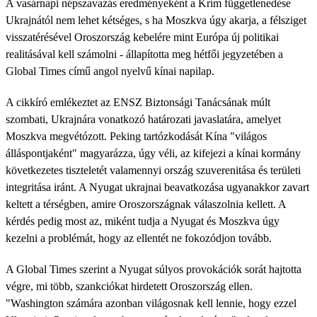
A vasárnapi népszavazás eredményeként a Krím függetlenedése
Ukrajnától nem lehet kétséges, s ha Moszkva úgy akarja, a félsziget
visszatérésével Oroszország kebelére mint Európa új politikai
realitásával kell számolni - állapította meg hétfői jegyzetében a
Global Times című angol nyelvű kínai napilap.
A cikkíró emlékeztet az ENSZ Biztonsági Tanácsának múlt
szombati, Ukrajnára vonatkozó határozati javaslatára, amelyet
Moszkva megvétózott. Peking tartózkodását Kína "világos
álláspontjaként" magyarázza, úgy véli, az kifejezi a kínai kormány
következetes tiszteletét valamennyi ország szuverenitása és területi
integritása iránt. A Nyugat ukrajnai beavatkozása ugyanakkor zavart
keltett a térségben, amire Oroszországnak válaszolnia kellett. A
kérdés pedig most az, miként tudja a Nyugat és Moszkva úgy
kezelni a problémát, hogy az ellentét ne fokozódjon tovább.
A Global Times szerint a Nyugat súlyos provokációk sorát hajtotta
végre, mi több, szankciókat hirdetett Oroszország ellen.
"Washington számára azonban világosnak kell lennie, hogy ezzel