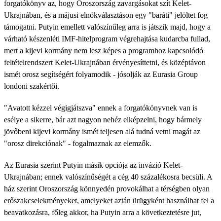
forgatókönyv az, hogy Oroszország zavargásokat szít Kelet-
Ukrajnában, és a májusi elnökválasztáson egy "baráti" jelöltet fog
támogatni. Putyin emellett valószínűleg arra is játszik majd, hogy a
várható készenléti IMF-hitelprogram végrehajtása kudarcba fullad,
mert a kijevi kormány nem lesz képes a programhoz kapcsolódó
feltételrendszert Kelet-Ukrajnában érvényesíttetni, és középtávon
ismét orosz segítségért folyamodik - jósolják az Eurasia Group
londoni szakértői.
"Avatott kézzel végigjátszva" ennek a forgatókönyvnek van is
esélye a sikerre, bár azt nagyon nehéz elképzelni, hogy bármely
jövőbeni kijevi kormány ismét teljesen alá tudná vetni magát az
"orosz direkciónak" - fogalmaznak az elemzők.
Az Eurasia szerint Putyin másik opciója az invázió Kelet-
Ukrajnában; ennek valószínűségét a cég 40 százalékosra becsüli. A
ház szerint Oroszország könnyedén provokálhat a térségben olyan
erőszakcselekményeket, amelyeket aztán ürügyként használhat fel a
beavatkozásra, főleg akkor, ha Putyin arra a következtetésre jut,