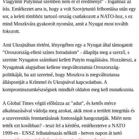
Vlagyimir Putyinnal szemben nem ér el eredményt" - fogalmaz az
írás. Emlékeztet arra is, hogy a volt Szovjetunió felbomlása után egy
sor, a keleti tömbhöz tartozó ország csatlakozott a NATO-hoz, s ez
mind Moszkvára gyakorolt nyomást, amit a Nyugat most tovább
fokozott.
Ami Ukrajnában történt, lényegében egy a Nyugat által támogatott
"Oroszország-elleni színes forradalom" - állapítja meg a szerző, s
szerinte Nyugaton számítani kellett Putyin reagálására. Hozzáteszi, a
Nyugatnak alapjaiban kellene megváltoztatnia Oroszország-
politikáját, ha azt szeretné, hogy Moszkva is megváltoztassa
álláspontját a Krímmel és Ukrajnával kapcsolatban. A
kompromisszumkészségnek mindkét oldalon meg kell mutatkoznia.
A Global Times végül előhúzza az "adut", és kettős mérce
alkalmazásával vádolja meg azokat, akik most a területi integritás és
a szuverenitás fenntartásának fontosságát hangoztatják. Miért nem
tették ezt korábban? - teszi fel a kérdést, emlékeztetve a NATO
1999-es - ENSZ felhatalmazás nélküli - hetven napon át tartó