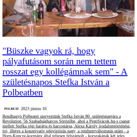
"Büszke vagyok rá, hogy
pályafutásom során nem tettem
rosszat egy kollégámnak sem" - A
születésnapos Stefka István a
Polbeatben
2023 június 10.
‎POLBEAT
Rendhagyó Polbeatet szerveztünk Stefka István 80. születésnapjára a
Revolution '56 Szabadságharcos Sörözőbe, ahol a PestiSrácok.hu-s csapat
mellett Stefka régi barátja és harcostársa, Alexa Károly irodalomtörténész,
író, illetve a konzervatív televíziózás nagy, a rendszerváltoztatás utáni - a
Horn-Kuncze-kormány által teljesen felszámolt - korszakának két jeles