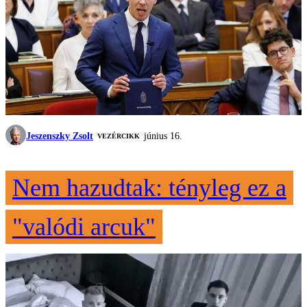
Jeszenszky Zsolt
június 16.
VEZÉRCIKK
Nem hazudtak: tényleg ez a
"valódi arcuk"