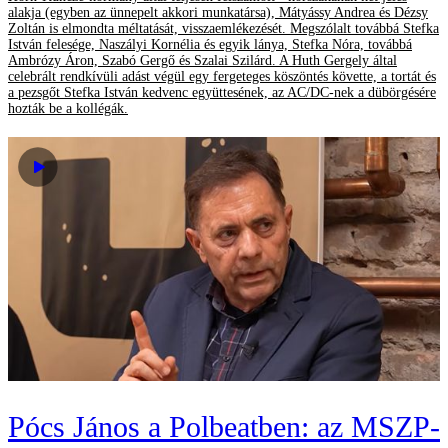
alakja (egyben az ünnepelt akkori munkatársa), Mátyássy Andrea és Dézsy
Zoltán is elmondta méltatását, visszaemlékezését. Megszólalt továbbá Stefka
István felesége, Naszályi Kornélia és egyik lánya, Stefka Nóra, továbbá
Ambrózy Áron, Szabó Gergő és Szalai Szilárd. A Huth Gergely által
celebrált rendkívüli adást végül egy fergeteges köszöntés követte, a tortát és
a pezsgőt Stefka István kedvenc együttesének, az AC/DC-nek a dübörgésére
hozták be a kollégák.
Pócs János a Polbeatben: az MSZP-