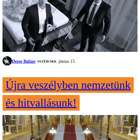
Dezse Balázs
június 15.
VEZÉRCIKK
Újra veszélyben nemzetünk
és hitvallásunk!