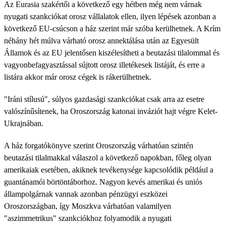
Az Eurasia szakértői a következő egy hétben még nem várnak
nyugati szankciókat orosz vállalatok ellen, ilyen lépések azonban a
következő EU-csúcson a ház szerint már szóba kerülhetnek. A Krím
néhány hét múlva várható orosz annektálása után az Egyesült
Államok és az EU jelentősen kiszélesítheti a beutazási tilalommal és
vagyonbefagyasztással sújtott orosz illetékesek listáját, és erre a
listára akkor már orosz cégek is rákerülhetnek.
"Iráni stílusú", súlyos gazdasági szankciókat csak arra az esetre
valószínűsítenek, ha Oroszország katonai inváziót hajt végre Kelet-
Ukrajnában.
A ház forgatókönyve szerint Oroszország várhatóan szintén
beutazási tilalmakkal válaszol a következő napokban, főleg olyan
amerikaiak esetében, akiknek tevékenysége kapcsolódik például a
guantánamói börtöntáborhoz. Nagyon kevés amerikai és uniós
állampolgárnak vannak azonban pénzügyi eszközei
Oroszországban, így Moszkva várhatóan valamilyen
"aszimmetrikus" szankciókhoz folyamodik a nyugati