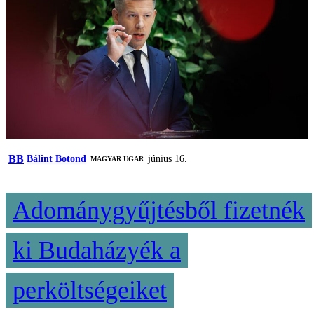
BB
Bálint Botond
június 16.
MAGYAR UGAR
Adománygyűjtésből fizetnék
ki Budaházyék a
perköltségeiket