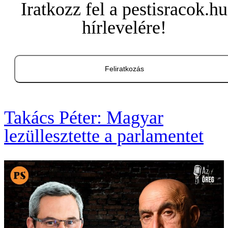
Iratkozz fel a pestisracok.hu
hírlevelére!
Feliratkozás
Takács Péter: Magyar
lezüllesztette a parlamentet