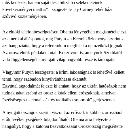
intézkedések, hanem saját destabilizáló cselekedeteinek
következményei miatt is" - szögezte le Jay Carney fehér házi
szóvivő közleményében.
Az elnöki telefonbeszélgetésen Obama lényegében megismételte ezt
az amerikai álláspontot, míg Putyin - a Kreml közleménye szerint -
azt hangoztatta, hogy a referendum megfelelt a nemzetközi jognak.
Az orosz elnök példaként utalt Koszovóra is, amelynek Szerbiától
való függetlenségét a nyugati világ nagyobb része is támogatta.
Vlagyimir Putyin leszögezte: a krími lakosságnak is lehetővé kellett
tenni, hogy szabadon kinyilváníthassa akaratát.
Egyúttal aggodalmát fejezte ki amiatt, hogy az ukrán hatóságok nem
tudnak gátat szabni az orosz ajkúak elleni erőszaknak, amelyet
"szélsőséges nacionalisták és radikális csoportok" gerjesztenek.
A nyugati országok szerint viszont az erőszak inkább az oroszbarát
erők tevékenységének tulajdonítható. Obama arra helyezte a
hangsúlyt, hogy a katonai beavatkozással Oroszország megsértette