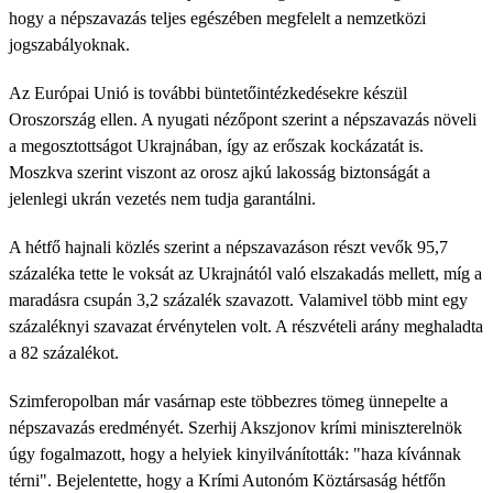
hogy a népszavazás teljes egészében megfelelt a nemzetközi
jogszabályoknak.
Az Európai Unió is további büntetőintézkedésekre készül
Oroszország ellen. A nyugati nézőpont szerint a népszavazás növeli
a megosztottságot Ukrajnában, így az erőszak kockázatát is.
Moszkva szerint viszont az orosz ajkú lakosság biztonságát a
jelenlegi ukrán vezetés nem tudja garantálni.
A hétfő hajnali közlés szerint a népszavazáson részt vevők 95,7
százaléka tette le voksát az Ukrajnától való elszakadás mellett, míg a
maradásra csupán 3,2 százalék szavazott. Valamivel több mint egy
százaléknyi szavazat érvénytelen volt. A részvételi arány meghaladta
a 82 százalékot.
Szimferopolban már vasárnap este többezres tömeg ünnepelte a
népszavazás eredményét. Szerhij Akszjonov krími miniszterelnök
úgy fogalmazott, hogy a helyiek kinyilvánították: "haza kívánnak
térni". Bejelentette, hogy a Krími Autonóm Köztársaság hétfőn