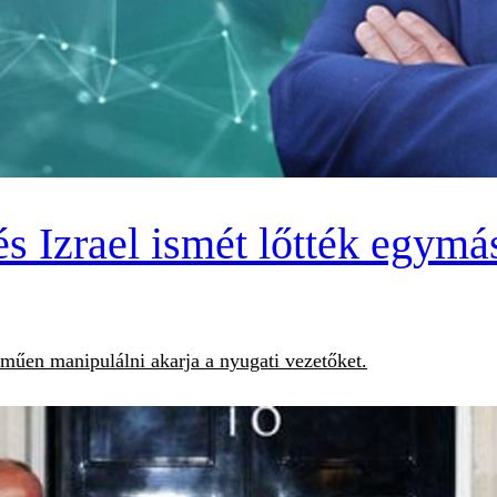
és Izrael ismét lőtték egymá
lműen manipulálni akarja a nyugati vezetőket.