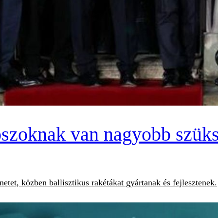
szoknak van nagyobb szüks
tet, közben ballisztikus rakétákat gyártanak és fejlesztenek.