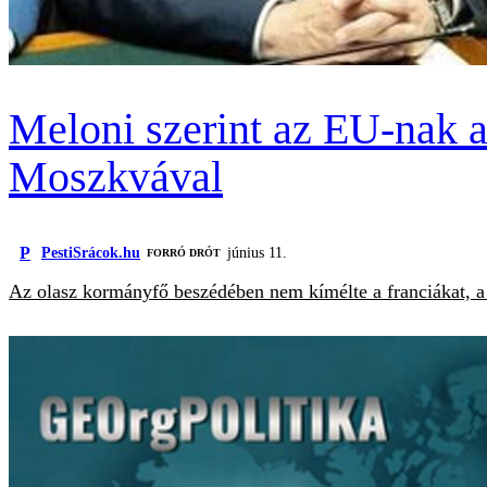
Meloni szerint az EU-nak a 
Moszkvával
P
PestiSrácok.hu
június 11.
FORRÓ DRÓT
Az olasz kormányfő beszédében nem kímélte a franciákat, a 