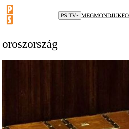
PS TV
MEGMONDJUK
FO
oroszország