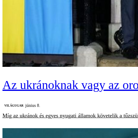
Az ukránoknak vagy az oro
június 8.
VILÁGUGAR
Míg az ukránok és egyes nyugati államok követelik a tűzszüne