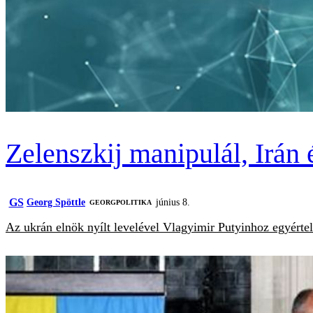
Zelenszkij manipulál, Irán 
GS
Georg Spöttle
június 8.
‎GEORGPOLITIKA
Az ukrán elnök nyílt levelével Vlagyimir Putyinhoz egyérte