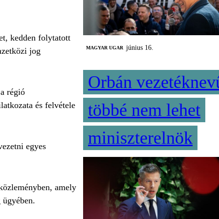
t, kedden folytatott
június 16.
MAGYAR UGAR
mzetközi jog
Orbán vezetéknev
a régió
többé nem lehet
latkozata és felvétele
miniszterelnök
vezetni egyes
 a közleményben, amely
g ügyében.