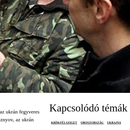
Kapcsolódó témák
 az ukrán fegyveres
eznyov, az ukrán
KRÍM-FÉLSZIGET
OROSZORSZÁG
UKRAJNA