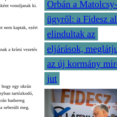
Orbán a Matolcsy
nként vonuljanak ki.
ügyről: a Fidesz al
ot nem kaptak, ezért
elindultak az
eljárások, meglátj
lnak a krími vezetés
az új kormány mir
jut
, hogy egy ukrán
onyban tartózkodó,
krán hadsereg
na sebesült meg.