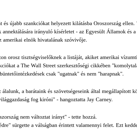
 és újabb szankciókat helyezett kilátásba Oroszország ellen. "
 annektálására irányuló kísérletet - az Egyesült Államok és 
az amerikai elnök hivatalának szóvivője.
on orosz tisztségviselőknek a listáját, akiket amerikai vízum
kciókat a The Wall Street szerkesztőségi cikkében "komolyta
a büntetőintézkedések csak "ugatnak" és nem "harapnak".
álalunk, a barátaink és szövetségeseink által megállapított k
világgazdaság fog kiróni" - hangoztatta Jay Carney.
ország nem változtat irányt" - tette hozzá.
re" sürgette a válságban érintett valamennyi felet. Ezt kedd