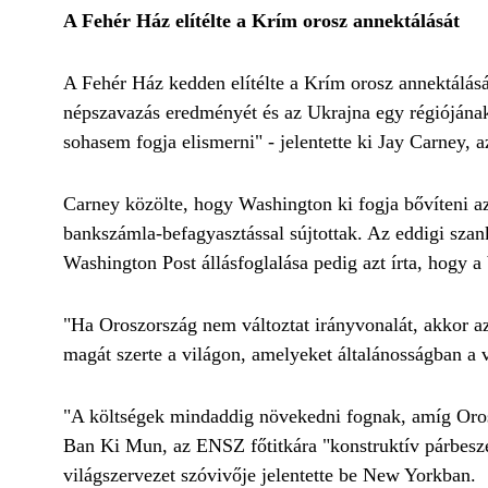
A Fehér Ház elítélte a Krím orosz annektálását
A Fehér Ház kedden elítélte a Krím orosz annektálását
népszavazás eredményét és az Ukrajna egy régiójának
sohasem fogja elismerni" - jelentette ki Jay Carney, 
Carney közölte, hogy Washington ki fogja bővíteni az
bankszámla-befagyasztással sújtottak. Az eddigi szan
Washington Post állásfoglalása pedig azt írta, hogy 
"Ha Oroszország nem változtat irányvonalát, akkor az 
magát szerte a világon, amelyeket általánosságban a 
"A költségek mindaddig növekedni fognak, amíg Orosz
Ban Ki Mun, az ENSZ főtitkára "konstruktív párbeszéd
világszervezet szóvivője jelentette be New Yorkban.