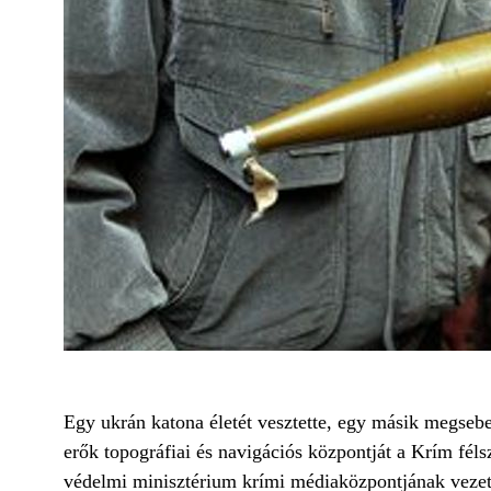
Egy ukrán katona életét vesztette, egy másik megsebe
erők topográfiai és navigációs központját a Krím fél
védelmi minisztérium krími médiaközpontjának vezet