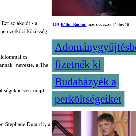
Ezt az akciót - a
BB
Bálint Botond
június 16.
MAGYAR UGAR
a nemzetközi közösség
Adománygyűjtésb
tilalommal és
fizetnék ki
lannak" nevezte, a The
Budaházyék a
öltségekbe veri majd
perköltségeiket
en Stephane Dujarric, a