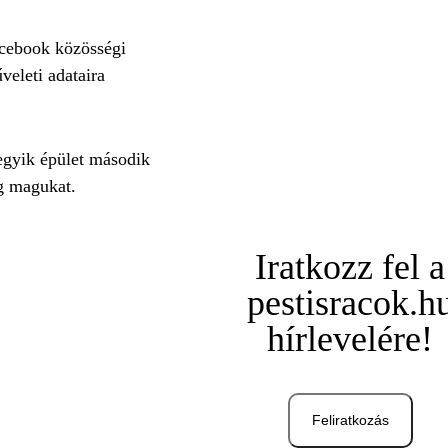
acebook közösségi
veleti adataira
egyik épület második
eg magukat.
Iratkozz fel a
pestisracok.h
hírlevelére!
Feliratkozás