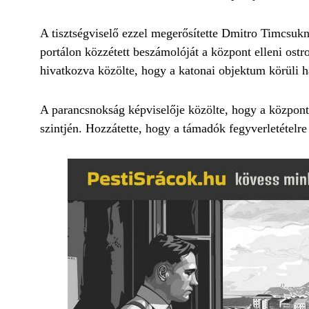
A tisztségviselő ezzel megerősítette Dmitro Timcsuk
portálon közzétett beszámolóját a központ elleni ostr
hivatkozva közölte, hogy a katonai objektum körüli 
A parancsnokság képviselője közölte, hogy a központ
szintjén. Hozzátette, hogy a támadók fegyverletételr