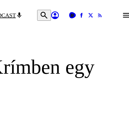
DCAST
Krímben egy