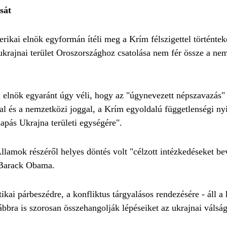
sát
ai elnök egyformán ítéli meg a Krím félszigettel történteke
ukrajnai terület Oroszországhoz csatolása nem fér össze a ne
 elnök egyaránt úgy véli, hogy az "úgynevezett népszavazás" 
al és a nemzetközi joggal, a Krím egyoldalú függetlenségi nyi
apás Ukrajna területi egységére".
lamok részéről helyes döntés volt "célzott intézkedéseket be
s Barack Obama.
tikai párbeszédre, a konfliktus tárgyalásos rendezésére - áll
ábbra is szorosan összehangolják lépéseiket az ukrajnai válsá