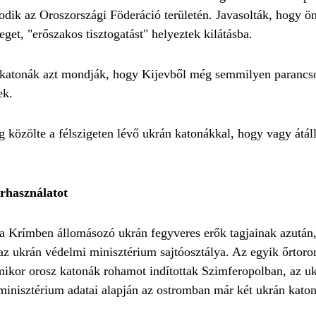
odik az Oroszországi Föderáció területén. Javasolták, hogy ö
et, "erőszakos tisztogatást" helyeztek kilátásba.
 A katonák azt mondják, hogy Kijevből még semmilyen parancs
ek.
g közölte a félszigeten lévő ukrán katonákkal, hogy vagy átál
rhasználatot
 a Krímben állomásozó ukrán fegyveres erők tagjainak azután
n az ukrán védelmi minisztérium sajtóosztálya. Az egyik őrtor
mikor orosz katonák rohamot indítottak Szimferopolban, az u
 minisztérium adatai alapján az ostromban már két ukrán kato