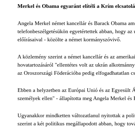
Merkel és Obama egyaránt elítéli a Krím elcsatolá
Angela Merkel német kancellár és Barack Obama amerik
telefonbeszélgetésükön egyetértettek abban, hogy az 
előírásaival - közölte a német kormányszóvivő.
A közlemény szerint a német kancellár és az amerikai
hovatartozásáról "ellentétes volt az ukrán alkotmánny
az Oroszországi Föderációba pedig elfogadhatatlan cs
Ebben a helyzetben az Európai Unió és az Egyesült Ál
személyek ellen" - állapította meg Angela Merkel é
Ugyanakkor mindketten változatlanul nyitottak a poli
szerint a két politikus megállapodott abban, hogy tov