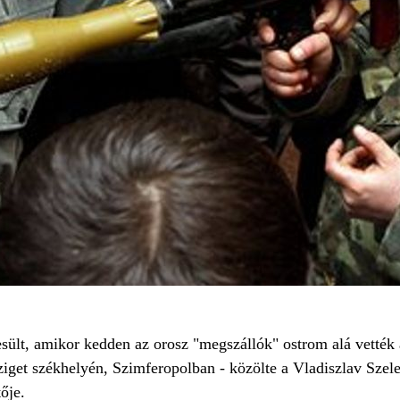
sült, amikor kedden az orosz "megszállók" ostrom alá vették
sziget székhelyén, Szimferopolban - közölte a Vladiszlav Szel
ője.