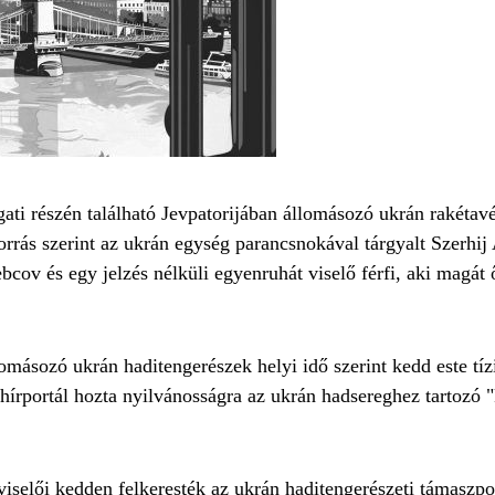
ati részén található Jevpatorijában állomásozó ukrán rakétav
forrás szerint az ukrán egység parancsnokával tárgyalt Szerhi
bcov és egy jelzés nélküli egyenruhát viselő férfi, aki magát
másozó ukrán haditengerészek helyi idő szerint kedd este tízi
írportál hozta nyilvánosságra az ukrán hadsereghez tartozó 
épviselői kedden felkeresték az ukrán haditengerészeti támaszp