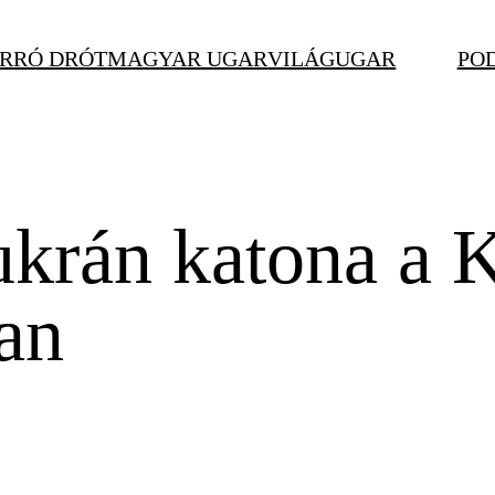
RRÓ DRÓT
MAGYAR UGAR
VILÁGUGAR
PO
ukrán katona a 
an