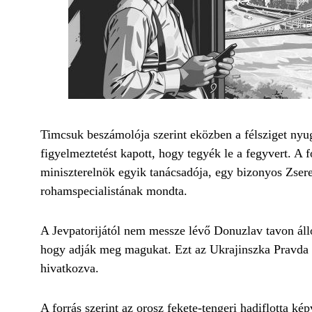
Timcsuk beszámolója szerint eközben a félsziget nyug
figyelmeztetést kapott, hogy tegyék le a fegyvert. A 
miniszterelnök egyik tanácsadója, egy bizonyos Zsere
rohamspecialistának mondta.
A Jevpatorijától nem messze lévő Donuzlav tavon állo
hogy adják meg magukat. Ezt az Ukrajinszka Pravda h
hivatkozva.
A forrás szerint az orosz fekete-tengeri hadiflotta k