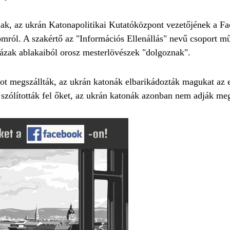
nak, az ukrán Katonapolitikai Kutatóközpont vezetőjének a F
omról. A szakértő az "Információs Ellenállás" nevű csoport mű
házak ablakaiból orosz mesterlövészek "dolgoznak".
ot megszállták, az ukrán katonák elbarikádozták magukat az 
e szólították fel őket, az ukrán katonák azonban nem adják m