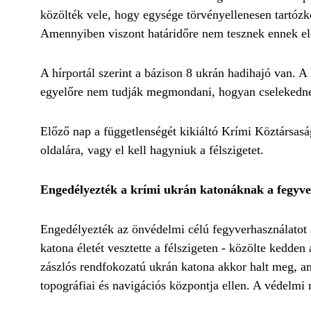
közölték vele, hogy egysége törvényellenesen tartózk
Amennyiben viszont határidőre nem tesznek ennek eleg
A hírportál szerint a bázison 8 ukrán hadihajó van.
egyelőre nem tudják megmondani, hogyan cselekedn
Előző nap a függetlenségét kikiáltó Krími Köztársasá
oldalára, vagy el kell hagyniuk a félszigetet.
Engedélyezték a krími ukrán katonáknak a fegyve
Engedélyezték az önvédelmi célú fegyverhasználatot
katona életét vesztette a félszigeten - közölte kedde
zászlós rendfokozatú ukrán katona akkor halt meg, a
topográfiai és navigációs központja ellen. A védelmi