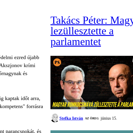
Takács Péter: Mag
lezüllesztette a
parlamentet
édelmi ezred újabb
j Akszjonov krími
 őrnagynak és
g kaptak időt arra,
"kompetens" forrásra
Stefka István
június 15.
AZ ÖREG
ont parancsnokát, és