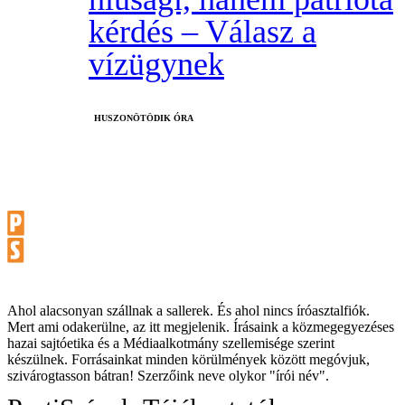
kérdés – Válasz a
vízügynek
HUSZONÖTÖDIK ÓRA
Ahol alacsonyan szállnak a sallerek. És ahol nincs íróasztalfiók.
Mert ami odakerülne, az itt megjelenik. Írásaink a közmegegyezéses
hazai sajtóetika és a Médiaalkotmány szellemisége szerint
készülnek. Forrásainkat minden körülmények között megóvjuk,
szivárogtasson bátran! Szerzőink neve olykor "írói név".