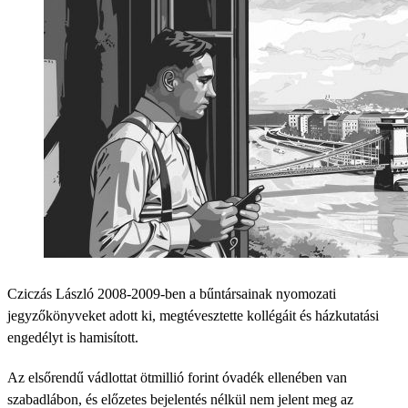
Cziczás László 2008-2009-ben a bűntársainak nyomozati
jegyzőkönyveket adott ki, megtévesztette kollégáit és házkutatási
engedélyt is hamisított.
Az elsőrendű vádlottat ötmillió forint óvadék ellenében van
szabadlábon, és előzetes bejelentés nélkül nem jelent meg az