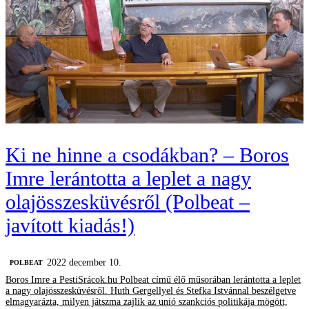
Ki ne hinne a csodákban? – Boros
Imre lerántotta a leplet a nagy
olajösszesküvésről (Polbeat –
javított kiadás!)
2022 december 10.
‎POLBEAT
Boros Imre a PestiSrácok.hu Polbeat című élő műsorában lerántotta a leplet
a nagy olajösszesküvésről. Huth Gergellyel és Stefka Istvánnal beszélgetve
elmagyarázta, milyen játszma zajlik az unió szankciós politikája mögött,