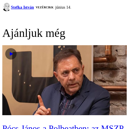
Stefka István
június 14.
VEZÉRCIKK
Ajánljuk még
Pócs János a Polbeatben: az MSZP-