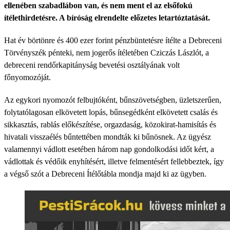
ellenében szabadlábon van, és nem ment el az elsőfokú
ítélethirdetésre. A bíróság elrendelte előzetes letartóztatását.
Hat év börtönre és 400 ezer forint pénzbüntetésre ítélte a Debreceni
Törvényszék pénteki, nem jogerős ítéletében Cziczás Lászlót, a
debreceni rendőrkapitányság bevetési osztályának volt
főnyomozóját.
Az egykori nyomozót felbujtóként, bűnszövetségben, üzletszerűen,
folytatólagosan elkövetett lopás, bűnsegédként elkövetett csalás és
sikkasztás, rablás előkészítése, orgazdaság, közokirat-hamisítás és
hivatali visszaélés bűntettében mondták ki bűnösnek. Az ügyész
valamennyi vádlott esetében három nap gondolkodási időt kért, a
vádlottak és védőik enyhítésért, illetve felmentésért fellebbeztek, így
a végső szót a Debreceni Ítélőtábla mondja majd ki az ügyben.