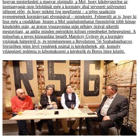
hogyan mesterkedett a magyar olajmulti, a Mol, hogy kikényszerítse az
üzemanyagár-stop feloldását még a kormány által tervezett szilveszteri
időpont előtt, és hogy miként fog megfizetni – a teljes szankciós
nyereségének kormányzati elvonásával – mindezért. Felmerült az is, hogy ki
hisz még a csodákban, hiszen a Mol százhalombattai finomítóját több hónap
küszködés után, az árstop visszavonása után néhány órával sikerült
megjavítani, az addig minden mérnökön kifogó repedéseket behegeszteni. A
műsorban a neves közgazdász beszélt Matolcsy György és a kormány
vitájának hátteréről is, és természetesen a Revolution '56 Szabadságharcos
Sörözőben jelen lévő vendégek ezúttal is kérdezhettek, sőt, komoly
világnézeti polémia is kibontakozott a kérdezők és Boros Imre között.