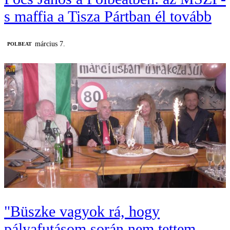
s maffia a Tisza Pártban él tovább
március 7.
‎POLBEAT
"Büszke vagyok rá, hogy
pályafutásom során nem tettem