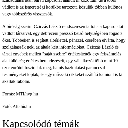
szabadulása után baráti kapcsolat alakult ki közöttük, de a többi
vádlott is az ismeretségi körükbe tartozott, közülük többen különös
vagy többszörös visszaesők.
A bíróság szerint Cziczás László rendszeresen tartotta a kapcsolatot
vádlott-társaival, egy debreceni presszó belső helyiségében fogadta
őket. Többeken is segített albérlettel, pénzzel, cserében elvárta, hogy
szolgáltassák neki az általa kért információkat. Cziczás László és
társai egyebek mellett "saját zsebre" értékesítették egy felszámolás
alatt álló cég értékes berendezéseit, egy vállalkozót több mint 10
ezer eurótól fosztottak meg, hamis házkutatási paranccsal
festményeket loptak, és egy műszaki cikkeket szállító kamiont is ki
akartak rabolni.
Forrás: MTI/hvg.hu
Fotó: Alfahír.hu
Kapcsolódó témák