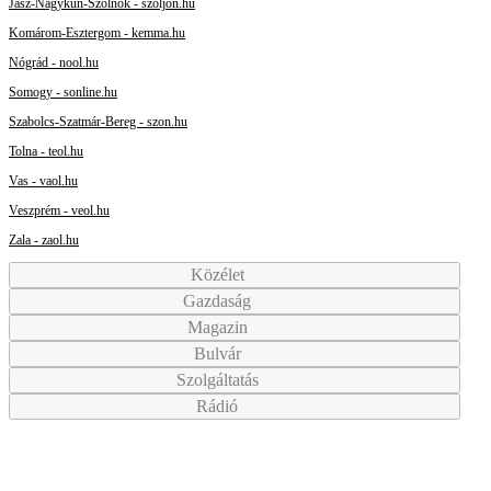
Jász-Nagykun-Szolnok - szoljon.hu
Komárom-Esztergom - kemma.hu
Nógrád - nool.hu
Somogy - sonline.hu
Szabolcs-Szatmár-Bereg - szon.hu
Tolna - teol.hu
Vas - vaol.hu
Veszprém - veol.hu
Zala - zaol.hu
Közélet
Gazdaság
Magazin
Bulvár
Szolgáltatás
Rádió