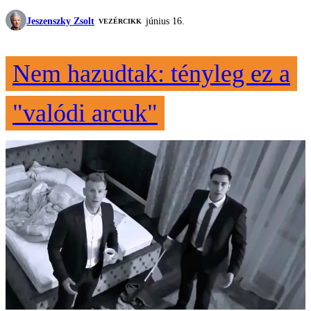
Jeszenszky Zsolt
június 16.
VEZÉRCIKK
Nem hazudtak: tényleg ez a
"valódi arcuk"