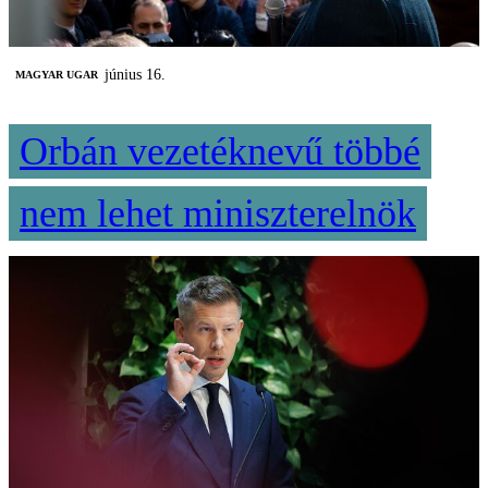
június 16.
MAGYAR UGAR
Orbán vezetéknevű többé
nem lehet miniszterelnök