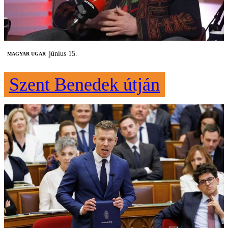
június 15.
MAGYAR UGAR
Szent Benedek útján