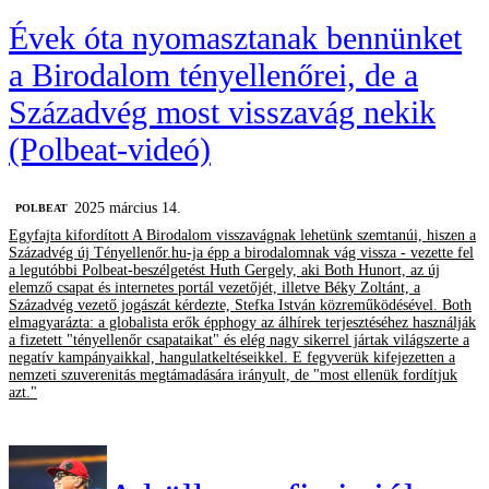
Évek óta nyomasztanak bennünket
a Birodalom tényellenőrei, de a
Századvég most visszavág nekik
(Polbeat-videó)
2025 március 14.
‎POLBEAT
Egyfajta kifordított A Birodalom visszavágnak lehetünk szemtanúi, hiszen a
Századvég új Tényellenőr.hu-ja épp a birodalomnak vág vissza - vezette fel
a legutóbbi Polbeat-beszélgetést Huth Gergely, aki Both Hunort, az új
elemző csapat és internetes portál vezetőjét, illetve Béky Zoltánt, a
Századvég vezető jogászát kérdezte, Stefka István közreműködésével. Both
elmagyarázta: a globalista erők épphogy az álhírek terjesztéséhez használják
a fizetett "tényellenőr csapataikat" és elég nagy sikerrel jártak világszerte a
negatív kampányaikkal, hangulatkeltéseikkel. E fegyverük kifejezetten a
nemzeti szuverenitás megtámadására irányult, de "most ellenük fordítjuk
azt."