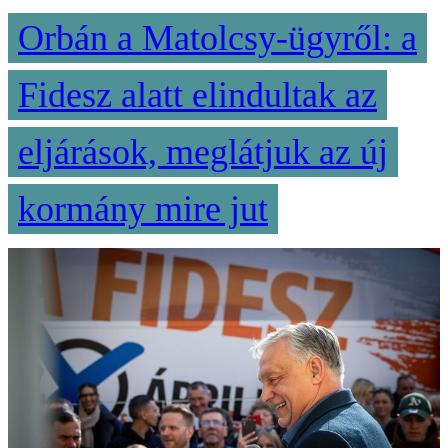
Orbán a Matolcsy-ügyről: a
Fidesz alatt elindultak az
eljárások, meglátjuk az új
kormány mire jut