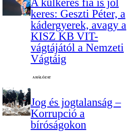
A külkeres fia is jól
keres: Geszti Péter, a
kádergyerek, avagy a
KISZ KB VIT-
vágtájától a Nemzeti
Vágtáig
A HÁLÓZAT
Jog és jogtalanság –
Korrupció a
bíróságokon