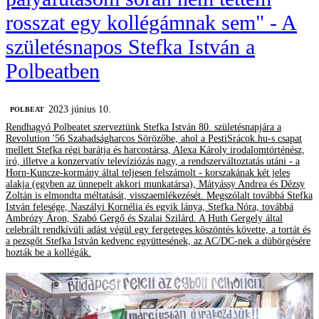
rosszat egy kollégámnak sem" - A
születésnapos Stefka István a
Polbeatben
2023 június 10.
‎POLBEAT
Rendhagyó Polbeatet szerveztünk Stefka István 80. születésnapjára a
Revolution '56 Szabadságharcos Sörözőbe, ahol a PestiSrácok.hu-s csapat
mellett Stefka régi barátja és harcostársa, Alexa Károly irodalomtörténész,
író, illetve a konzervatív televíziózás nagy, a rendszerváltoztatás utáni - a
Horn-Kuncze-kormány által teljesen felszámolt - korszakának két jeles
alakja (egyben az ünnepelt akkori munkatársa), Mátyássy Andrea és Dézsy
Zoltán is elmondta méltatását, visszaemlékezését. Megszólalt továbbá Stefka
István felesége, Naszályi Kornélia és egyik lánya, Stefka Nóra, továbbá
Ambrózy Áron, Szabó Gergő és Szalai Szilárd. A Huth Gergely által
celebrált rendkívüli adást végül egy fergeteges köszöntés követte, a tortát és
a pezsgőt Stefka István kedvenc együttesének, az AC/DC-nek a dübörgésére
hozták be a kollégák.