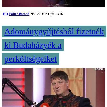
BB
Bálint Botond
június 16.
MAGYAR UGAR
Adománygyűjtésből fizetnék
ki Budaházyék a
perköltségeiket