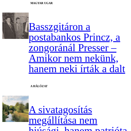
MAGYAR UGAR
Basszgitáron a
postabankos Princz, a
zongoránál Presser –
Amikor nem nekünk,
hanem neki írták a dalt
A HÁLÓZAT
A sivatagosítás
megállítása nem
hiúsági, hanem patrióta