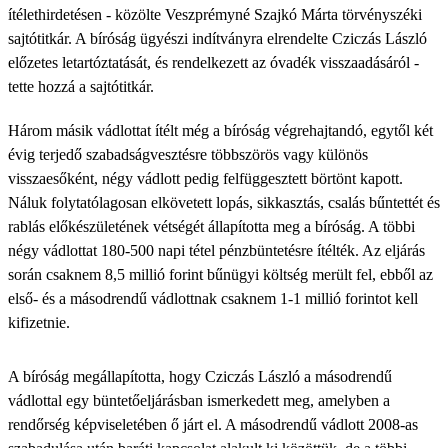
ítélethirdetésen - közölte Veszprémyné Szajkó Márta törvényszéki
sajtótitkár. A bíróság ügyészi indítványra elrendelte Cziczás László
előzetes letartóztatását, és rendelkezett az óvadék visszaadásáról -
tette hozzá a sajtótitkár.
Három másik vádlottat ítélt még a bíróság végrehajtandó, egytől két
évig terjedő szabadságvesztésre többszörös vagy különös
visszaesőként, négy vádlott pedig felfüggesztett börtönt kapott.
Náluk folytatólagosan elkövetett lopás, sikkasztás, csalás bűntettét és
rablás előkészületének vétségét állapította meg a bíróság. A többi
négy vádlottat 180-500 napi tétel pénzbüntetésre ítélték. Az eljárás
során csaknem 8,5 millió forint bűnügyi költség merült fel, ebből az
első- és a másodrendű vádlottnak csaknem 1-1 millió forintot kell
kifizetnie.
A bíróság megállapította, hogy Cziczás László a másodrendű
vádlottal egy büntetőeljárásban ismerkedett meg, amelyben a
rendőrség képviseletében ő járt el. A másodrendű vádlott 2008-as