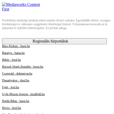
Portfóliónk minőségi tartalmat jelent minden olvasó számára. Egyedülálló elérést, országos
lefedettséget és változatos megjelenési lehetőséget biztosít. Folyamatosan keressük az új
irányokat és fejlődési lehetőségeket. Ez jövőnk záloga.
Regionális hírportálok
Bács-Kiskun - baon.hu
Baranya - bama.hu
Békés - beol.hu
Borsod-Abaúj-Zemplén - boon.hu
Csongrád - delmagyar.hu
Dunaújváros - duol.hu
Fejér - feol.hu
Győr-Moson-Sopron - kisalfold.hu
Hajdú-Bihar - haon.hu
Heves - heol.hu