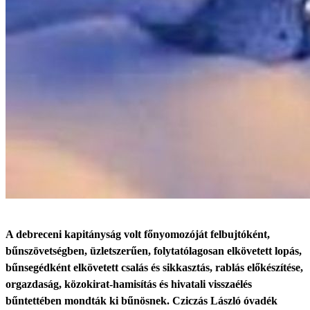
A debreceni kapitányság volt főnyomozóját felbujtóként,
bűnszövetségben, üzletszerűen, folytatólagosan elkövetett lopás,
bűnsegédként elkövetett csalás és sikkasztás, rablás előkészítése,
orgazdaság, közokirat-hamisítás és hivatali visszaélés
bűntettében mondták ki bűnösnek. Cziczás László óvadék