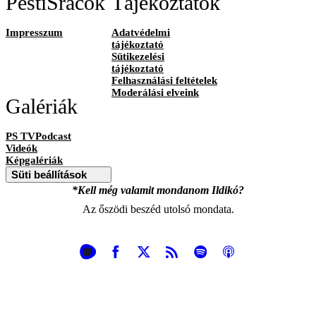
PestiSrácok
Tájékoztatók
Impresszum
Adatvédelmi
tájékoztató
Sütikezelési
tájékoztató
Felhasználási feltételek
Moderálási elveink
Galériák
PS TVPodcast
Videók
Képgalériák
Süti beállítások
*Kell még valamit mondanom Ildikó?
Az őszödi beszéd utolsó mondata.