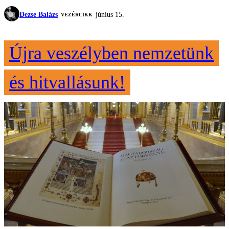
Dezse Balázs
június 15.
VEZÉRCIKK
Újra veszélyben nemzetünk
és hitvallásunk!