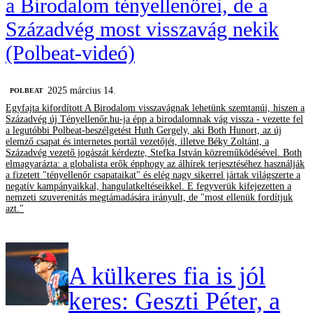
a Birodalom tényellenőrei, de a
Századvég most visszavág nekik
(Polbeat-videó)
2025 március 14.
‎POLBEAT
Egyfajta kifordított A Birodalom visszavágnak lehetünk szemtanúi, hiszen a
Századvég új Tényellenőr.hu-ja épp a birodalomnak vág vissza - vezette fel
a legutóbbi Polbeat-beszélgetést Huth Gergely, aki Both Hunort, az új
elemző csapat és internetes portál vezetőjét, illetve Béky Zoltánt, a
Századvég vezető jogászát kérdezte, Stefka István közreműködésével. Both
elmagyarázta: a globalista erők épphogy az álhírek terjesztéséhez használják
a fizetett "tényellenőr csapataikat" és elég nagy sikerrel jártak világszerte a
negatív kampányaikkal, hangulatkeltéseikkel. E fegyverük kifejezetten a
nemzeti szuverenitás megtámadására irányult, de "most ellenük fordítjuk
azt."
A külkeres fia is jól
keres: Geszti Péter, a