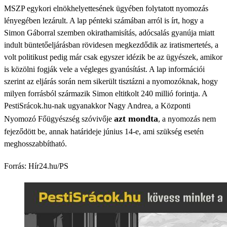
MSZP egykori elnökhelyettesének ügyében folytatott nyomozás
lényegében lezárult. A lap pénteki számában arról is írt, hogy a
Simon Gáborral szemben okirathamisítás, adócsalás gyanúja miatt
indult büntetőeljárásban rövidesen megkezdődik az iratismertetés, a
volt politikust pedig már csak egyszer idézik be az ügyészek, amikor
is közölni fogják vele a végleges gyanúsítást. A lap információi
szerint az eljárás során nem sikerült tisztázni a nyomozóknak, hogy
milyen forrásból származik Simon eltitkolt 240 millió forintja. A
PestiSrácok.hu-nak ugyanakkor Nagy Andrea, a Központi
azt mondta
Nyomozó Főügyészség szóvivője
, a nyomozás nem
fejeződött be, annak határideje június 14-e, ami szükség esetén
meghosszabbítható.
Forrás: Hír24.hu/PS