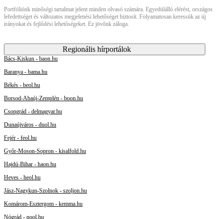
Portfóliónk minőségi tartalmat jelent minden olvasó számára. Egyedülálló elérést, országos
lefedettséget és változatos megjelenési lehetőséget biztosít. Folyamatosan keressük az új
irányokat és fejlődési lehetőségeket. Ez jövőnk záloga.
Regionális hírportálok
Bács-Kiskun - baon.hu
Baranya - bama.hu
Békés - beol.hu
Borsod-Abaúj-Zemplén - boon.hu
Csongrád - delmagyar.hu
Dunaújváros - duol.hu
Fejér - feol.hu
Győr-Moson-Sopron - kisalfold.hu
Hajdú-Bihar - haon.hu
Heves - heol.hu
Jász-Nagykun-Szolnok - szoljon.hu
Komárom-Esztergom - kemma.hu
Nógrád - nool.hu