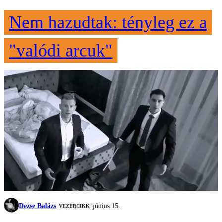
Nem hazudtak: tényleg ez a
"valódi arcuk"
Dezse Balázs
június 15.
VEZÉRCIKK