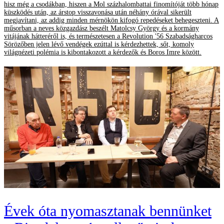
hisz még a csodákban, hiszen a Mol százhalombattai finomítóját több hónap
küszködés után, az árstop visszavonása után néhány órával sikerült
megjavítani, az addig minden mérnökön kifogó repedéseket behegeszteni. A
műsorban a neves közgazdász beszélt Matolcsy György és a kormány
vitájának hátteréről is, és természetesen a Revolution '56 Szabadságharcos
Sörözőben jelen lévő vendégek ezúttal is kérdezhettek, sőt, komoly
világnézeti polémia is kibontakozott a kérdezők és Boros Imre között.
Évek óta nyomasztanak bennünket