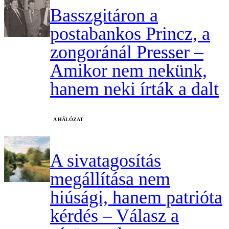
Basszgitáron a
postabankos Princz, a
zongoránál Presser –
Amikor nem nekünk,
hanem neki írták a dalt
A HÁLÓZAT
A sivatagosítás
megállítása nem
hiúsági, hanem patrióta
kérdés – Válasz a