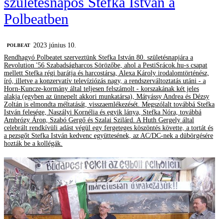
születésnapos Stefka István a
Polbeatben
2023 június 10.
‎POLBEAT
Rendhagyó Polbeatet szerveztünk Stefka István 80. születésnapjára a
Revolution '56 Szabadságharcos Sörözőbe, ahol a PestiSrácok.hu-s csapat
mellett Stefka régi barátja és harcostársa, Alexa Károly irodalomtörténész,
író, illetve a konzervatív televíziózás nagy, a rendszerváltoztatás utáni - a
Horn-Kuncze-kormány által teljesen felszámolt - korszakának két jeles
alakja (egyben az ünnepelt akkori munkatársa), Mátyássy Andrea és Dézsy
Zoltán is elmondta méltatását, visszaemlékezését. Megszólalt továbbá Stefka
István felesége, Naszályi Kornélia és egyik lánya, Stefka Nóra, továbbá
Ambrózy Áron, Szabó Gergő és Szalai Szilárd. A Huth Gergely által
celebrált rendkívüli adást végül egy fergeteges köszöntés követte, a tortát és
a pezsgőt Stefka István kedvenc együttesének, az AC/DC-nek a dübörgésére
hozták be a kollégák.