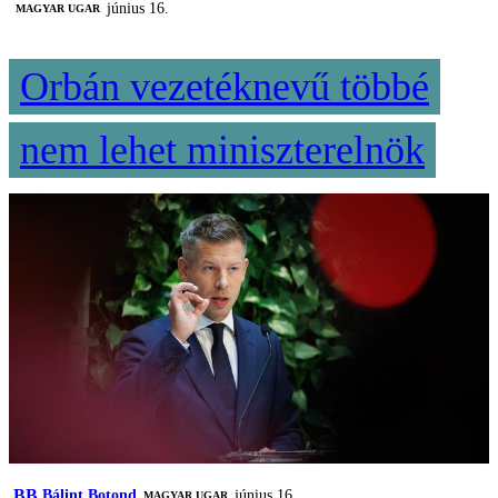
június 16.
MAGYAR UGAR
Orbán vezetéknevű többé
nem lehet miniszterelnök
BB
Bálint Botond
június 16.
MAGYAR UGAR