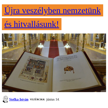
Újra veszélyben nemzetünk
és hitvallásunk!
Stefka István
június 14.
VEZÉRCIKK