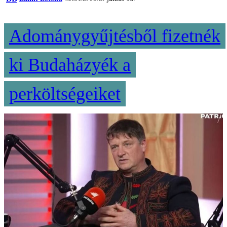
Adománygyűjtésből fizetnék
ki Budaházyék a
perköltségeiket