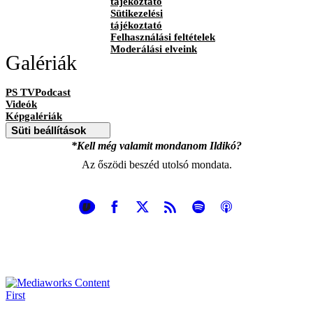
tájékoztató
Sütikezelési
tájékoztató
Felhasználási feltételek
Moderálási elveink
Galériák
PS TVPodcast
Videók
Képgalériák
Süti beállítások
*Kell még valamit mondanom Ildikó?
Az őszödi beszéd utolsó mondata.