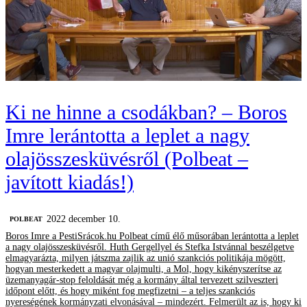
Ki ne hinne a csodákban? – Boros
Imre lerántotta a leplet a nagy
olajösszesküvésről (Polbeat –
javított kiadás!)
2022 december 10.
‎POLBEAT
Boros Imre a PestiSrácok.hu Polbeat című élő műsorában lerántotta a leplet
a nagy olajösszesküvésről. Huth Gergellyel és Stefka Istvánnal beszélgetve
elmagyarázta, milyen játszma zajlik az unió szankciós politikája mögött,
hogyan mesterkedett a magyar olajmulti, a Mol, hogy kikényszerítse az
üzemanyagár-stop feloldását még a kormány által tervezett szilveszteri
időpont előtt, és hogy miként fog megfizetni – a teljes szankciós
nyereségének kormányzati elvonásával – mindezért. Felmerült az is, hogy ki