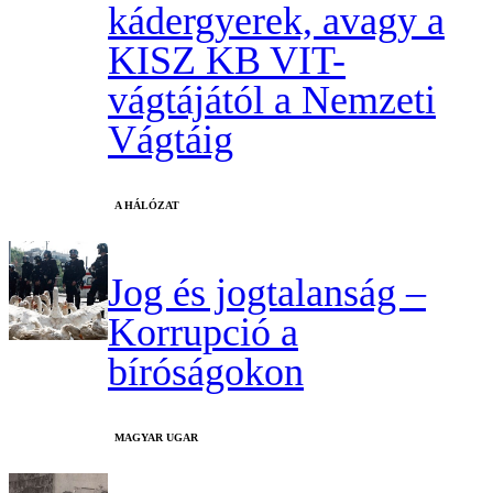
kádergyerek, avagy a
KISZ KB VIT-
vágtájától a Nemzeti
Vágtáig
A HÁLÓZAT
Jog és jogtalanság –
Korrupció a
bíróságokon
MAGYAR UGAR