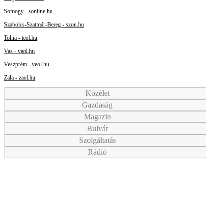
Somogy - sonline.hu
Szabolcs-Szatmár-Bereg - szon.hu
Tolna - teol.hu
Vas - vaol.hu
Veszprém - veol.hu
Zala - zaol.hu
Közélet
Gazdaság
Magazin
Bulvár
Szolgáltatás
Rádió