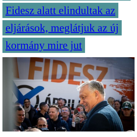
Fidesz alatt elindultak az
eljárások, meglátjuk az új
kormány mire jut