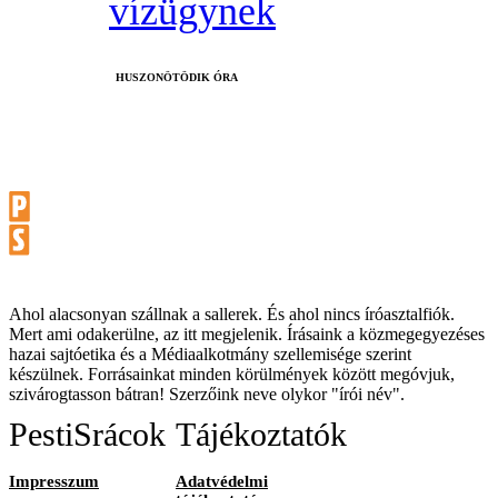
vízügynek
HUSZONÖTÖDIK ÓRA
Ahol alacsonyan szállnak a sallerek. És ahol nincs íróasztalfiók.
Mert ami odakerülne, az itt megjelenik. Írásaink a közmegegyezéses
hazai sajtóetika és a Médiaalkotmány szellemisége szerint
készülnek. Forrásainkat minden körülmények között megóvjuk,
szivárogtasson bátran! Szerzőink neve olykor "írói név".
PestiSrácok
Tájékoztatók
Impresszum
Adatvédelmi