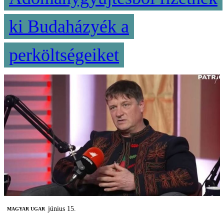
ki Budaházyék a
perköltségeiket
június 15.
MAGYAR UGAR