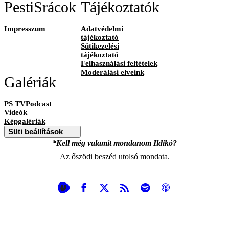
PestiSrácok
Tájékoztatók
Impresszum
Adatvédelmi
tájékoztató
Sütikezelési
tájékoztató
Felhasználási feltételek
Moderálási elveink
Galériák
PS TVPodcast
Videók
Képgalériák
Süti beállítások
*Kell még valamit mondanom Ildikó?
Az őszödi beszéd utolsó mondata.