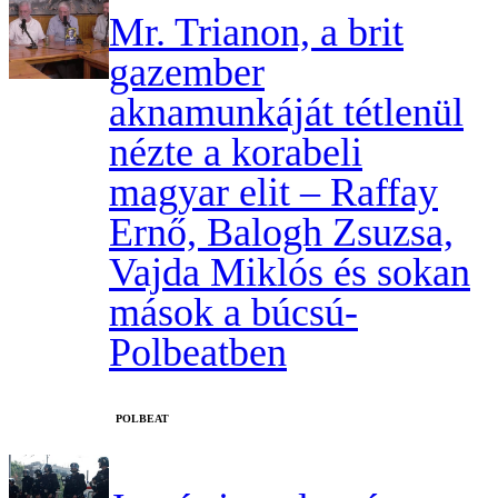
Mr. Trianon, a brit
gazember
aknamunkáját tétlenül
nézte a korabeli
magyar elit – Raffay
Ernő, Balogh Zsuzsa,
Vajda Miklós és sokan
mások a búcsú-
Polbeatben
‎POLBEAT