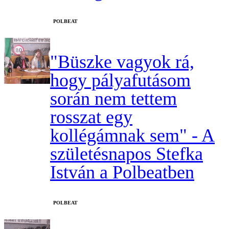
‎POLBEAT
"Büszke vagyok rá,
hogy pályafutásom
során nem tettem
rosszat egy
kollégámnak sem" - A
születésnapos Stefka
István a Polbeatben
‎POLBEAT