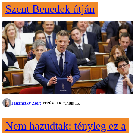
Szent Benedek útján
Jeszenszky Zsolt
június 16.
VEZÉRCIKK
Nem hazudtak: tényleg ez a