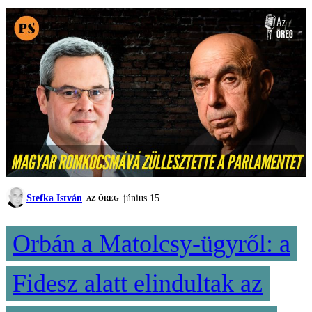
Stefka István
június 15.
AZ ÖREG
Orbán a Matolcsy-ügyről: a
Fidesz alatt elindultak az