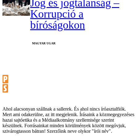
Jog és jogtalanság –
Korrupció a
bíróságokon
MAGYAR UGAR
Ahol alacsonyan szállnak a sallerek. És ahol nincs íróasztalfiók.
Mert ami odakerülne, az itt megjelenik. Írásaink a közmegegyezéses
hazai sajtóetika és a Médiaalkotmány szellemisége szerint
készülnek. Forrásainkat minden körülmények között megóvjuk,
szivárogtasson bátran! Szerzőink neve olykor "írói név".