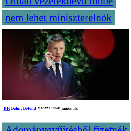
Orbán vezetéknevű többé
nem lehet miniszterelnök
BB
Bálint Botond
június 16.
MAGYAR UGAR
Adománygyűjtésből fizetnék