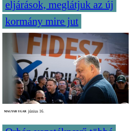
eljárások, meglátjuk az új
kormány mire jut
június 16.
MAGYAR UGAR