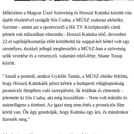
Időközben a Magyar Úszó Szövetség és Hosszú Katinka közötti vita
újabb részletével szolgált Sós Csaba, a MÚSZ szakmai alelnöke.
Szerinte - amint azt a sportvezető a Hír TV Középkezdés című
péntek esti műsorában elmondta - Hosszú Katinka első, december
22-ei sajtótájékoztatója előtt körülbelül tíz nappal-két héttel volt egy
személyes, tisztázó jellegű megbeszélés a MÚSZ-ban a szövetség
szűk vezetése és a versenyző, valamint edző-férje, Shane Tusup
között.
"Annál a pontnál, amikor Gyárfás Tamás, a MÚSZ elnöke felrótta,
hogy Hosszú Katinkáék pénzt kértek a budapesti világbajnokság
promóciós filmjében való szereplésért, ők felálltak és elmentek -
jelentette ki Sós Csaba, aki még hozzáfűzte: - Nem volt teátrális és
unintelligens a történet. Az igazi meg nem értés a promóciós film
körül van. Ők úgy gondolják, hogy Katinka egy áru, és mindenkor
fizessék meg."