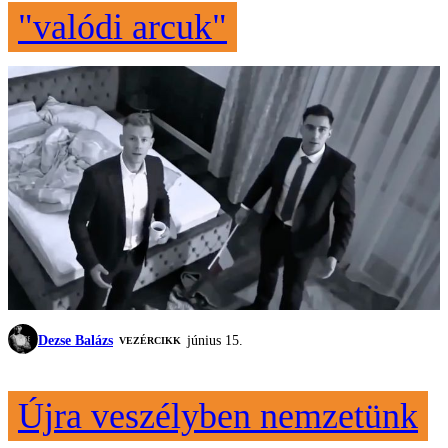
"valódi arcuk"
Dezse Balázs
június 15.
VEZÉRCIKK
Újra veszélyben nemzetünk