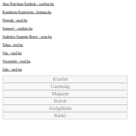
Jász-Nagykun-Szolnok - szoljon.hu
Komárom-Esztergom - kemma.hu
Nógrád - nool.hu
Somogy - sonline.hu
Szabolcs-Szatmár-Bereg - szon.hu
Tolna - teol.hu
Vas - vaol.hu
Veszprém - veol.hu
Zala - zaol.hu
Közélet
Gazdaság
Magazin
Bulvár
Szolgáltatás
Rádió