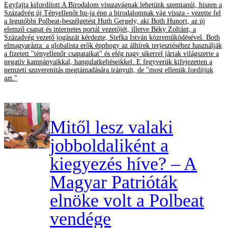
Egyfajta kifordított A Birodalom visszavágnak lehetünk szemtanúi, hiszen a
Századvég új Tényellenőr.hu-ja épp a birodalomnak vág vissza - vezette fel
a legutóbbi Polbeat-beszélgetést Huth Gergely, aki Both Hunort, az új
elemző csapat és internetes portál vezetőjét, illetve Béky Zoltánt, a
Századvég vezető jogászát kérdezte, Stefka István közreműködésével. Both
elmagyarázta: a globalista erők épphogy az álhírek terjesztéséhez használják
a fizetett "tényellenőr csapataikat" és elég nagy sikerrel jártak világszerte a
negatív kampányaikkal, hangulatkeltéseikkel. E fegyverük kifejezetten a
nemzeti szuverenitás megtámadására irányult, de "most ellenük fordítjuk
azt."
Mitől lesz valaki
jobboldaliként a
kiegyezés híve? – A
Magyar Patrióták
elnöke volt a Polbeat
vendége