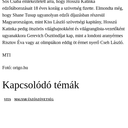
Sós Csaba emlékeztetett arra, hogy Hosszú Katinka
edzőtáborozásait 18 éves koráig a szövetség fizette. Elmondta még,
hogy Shane Tusup ugyanolyan edzői díjazásban részesül
Magyarországon, mint Kiss László szövetségi kapitány, Hosszú
Katinka pedig ötszörös világbajnokként és világranglista-vezetőként
ugyanakkora Gerevich Ösztöndíjat kap, mint a londoni aranyérmes
Risztov Éva vagy az olimpiákon eddig öt érmet nyerő Cseh László.
MTI
Fotó: origo.hu
Kapcsolódó témák
VITA
MAGYAR ÚSZÓSZÖVETSÉG