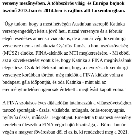
verseny mezőnyében. A többszörös világ- és Európa-bajnok
úszónő 2013-ban és 2014-ben is rajthoz állt Luxemburgban.
"Úgy tudom, hogy a most hétvégén Austinban szereplő Katinka
versenyengedélyt kért a jövő heti, nizzai versenyre és a február
elején esedékes amiens-i viadalra is, de a január végi luxemburgi
versenyre nem - nyilatkozta Gyárfás Tamás, a honi úszószövetség
(MÚSZ) elnöke, FINA-alelnök az MTI megkeresésére. - Mi ebből
azt a következtetést vontuk le, hogy Katinka a FINA meghívásának
eleget tesz. Csak feltételezni tudom, hogy a nevezés a luxemburgi
versenyre korábban történt, még mielőtt a FINA kitűzte volna a
budapesti gála időpontját, és oda Katinka - mint aki az
eredményhirdetésen igencsak érdekelt - meghívást kapott volna."
A FINA szokásos éves díjátadóján jutalmazzák a világszövetséghez
tartozó sportágak - úszás, vízilabda, műugrás, óriás-toronyugrás,
nyíltvízi úszás, műúszás - legjobbjait. Emellett a budapesti esemény
keretében ülésezik a FINA végrehajtó bizottsága, a Büro. Január
végén a magyar fővárosban dől el az is, ki rendezheti meg a 2021.