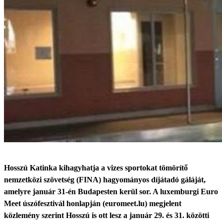
Hosszú Katinka kihagyhatja a vizes sportokat tömörítő
nemzetközi szövetség (FINA) hagyományos díjátadó gáláját,
amelyre január 31-én Budapesten kerül sor. A luxemburgi Euro
Meet úszófesztivál honlapján (euromeet.lu) megjelent
közlemény szerint Hosszú is ott lesz a január 29. és 31. közötti