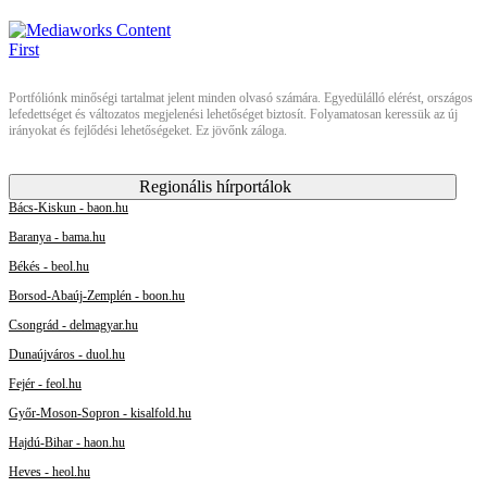
Portfóliónk minőségi tartalmat jelent minden olvasó számára. Egyedülálló elérést, országos
lefedettséget és változatos megjelenési lehetőséget biztosít. Folyamatosan keressük az új
irányokat és fejlődési lehetőségeket. Ez jövőnk záloga.
Regionális hírportálok
Bács-Kiskun - baon.hu
Baranya - bama.hu
Békés - beol.hu
Borsod-Abaúj-Zemplén - boon.hu
Csongrád - delmagyar.hu
Dunaújváros - duol.hu
Fejér - feol.hu
Győr-Moson-Sopron - kisalfold.hu
Hajdú-Bihar - haon.hu
Heves - heol.hu