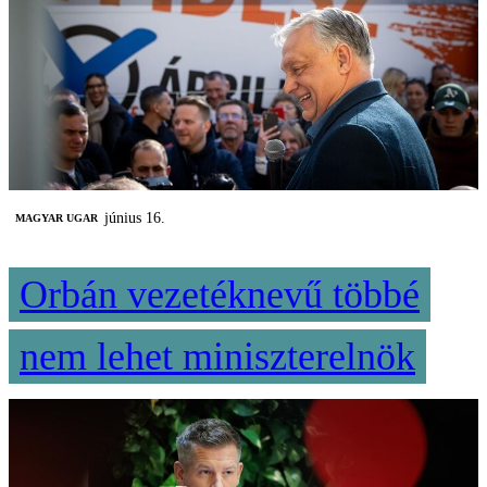
június 16.
MAGYAR UGAR
Orbán vezetéknevű többé
nem lehet miniszterelnök