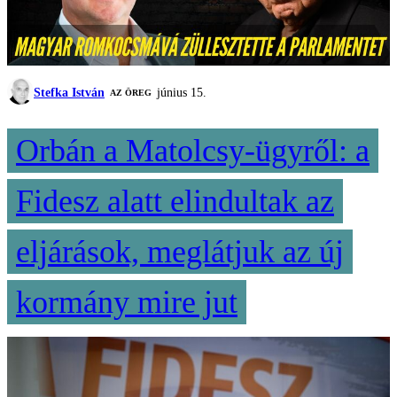
Stefka István
június 15.
AZ ÖREG
Orbán a Matolcsy-ügyről: a
Fidesz alatt elindultak az
eljárások, meglátjuk az új
kormány mire jut