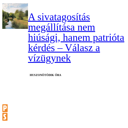
A sivatagosítás
megállítása nem
hiúsági, hanem patrióta
kérdés – Válasz a
vízügynek
HUSZONÖTÖDIK ÓRA