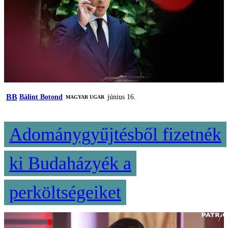
BB
Bálint Botond
június 16.
MAGYAR UGAR
Adománygyűjtésből fizetnék
ki Budaházyék a
perköltségeiket