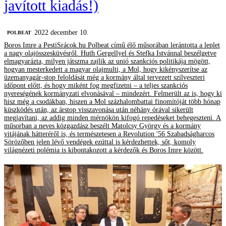
javított kiadás!)
2022 december 10.
‎POLBEAT
Boros Imre a PestiSrácok.hu Polbeat című élő műsorában lerántotta a leplet
a nagy olajösszesküvésről. Huth Gergellyel és Stefka Istvánnal beszélgetve
elmagyarázta, milyen játszma zajlik az unió szankciós politikája mögött,
hogyan mesterkedett a magyar olajmulti, a Mol, hogy kikényszerítse az
üzemanyagár-stop feloldását még a kormány által tervezett szilveszteri
időpont előtt, és hogy miként fog megfizetni – a teljes szankciós
nyereségének kormányzati elvonásával – mindezért. Felmerült az is, hogy ki
hisz még a csodákban, hiszen a Mol százhalombattai finomítóját több hónap
küszködés után, az árstop visszavonása után néhány órával sikerült
megjavítani, az addig minden mérnökön kifogó repedéseket behegeszteni. A
műsorban a neves közgazdász beszélt Matolcsy György és a kormány
vitájának hátteréről is, és természetesen a Revolution '56 Szabadságharcos
Sörözőben jelen lévő vendégek ezúttal is kérdezhettek, sőt, komoly
világnézeti polémia is kibontakozott a kérdezők és Boros Imre között.