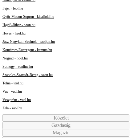
Fejér - feol.hu
Győr-Moson-Sopron - kisalfold.hu
Hajdú-Bihar - haon.hu
Heves - heol.hu
Jász-Nagykun-Szolnok - szoljon.hu
Komárom-Esztergom - kemma.hu
Nógrád - nool.hu
Somogy - sonline.hu
Szabolcs-Szatmár-Bereg - szon.hu
Tolna - teol.hu
Vas - vaol.hu
Veszprém - veol.hu
Zala - zaol.hu
Közélet
Gazdaság
Magazin