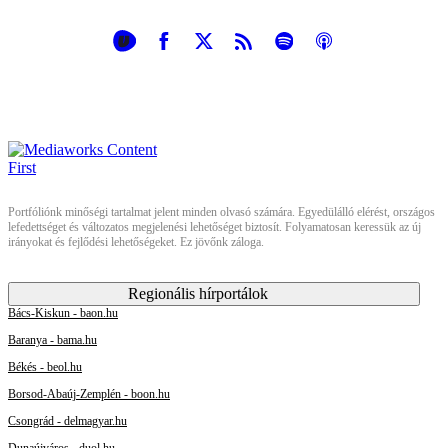
Portfóliónk minőségi tartalmat jelent minden olvasó számára. Egyedülálló elérést, országos
lefedettséget és változatos megjelenési lehetőséget biztosít. Folyamatosan keressük az új
irányokat és fejlődési lehetőségeket. Ez jövőnk záloga.
Regionális hírportálok
Bács-Kiskun - baon.hu
Baranya - bama.hu
Békés - beol.hu
Borsod-Abaúj-Zemplén - boon.hu
Csongrád - delmagyar.hu
Dunaújváros - duol.hu