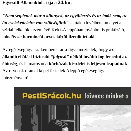
24.hu
Egyesült Államoktól - írja a
.
"Nem segítenek már a könnyek, az együttérzés és az imák sem, az
ön cselekedeteire van szükségünk"
– írták a levélben, amelyet a
szíriai felkelők kezén lévő Kelet-Aleppóban továbbra is praktizáló,
mindössze
harmincöt orvos közül tizenöt írt alá
.
Az egészségügyi szakemberek arra figyelmeztettek, hogy
az
állandó ellátást biztosító
“folyosó”
nélkül tovább fog terjedni az
éhínség
, és hamarosan
a kórházak készletei is teljesen leapadnak
.
Az orvosok drámai képet festettek Aleppó egészségügyi
intézményeiről.