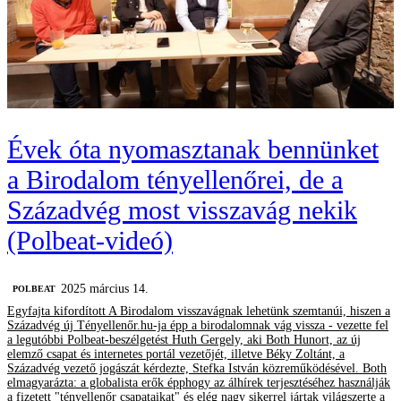
Évek óta nyomasztanak bennünket
a Birodalom tényellenőrei, de a
Századvég most visszavág nekik
(Polbeat-videó)
2025 március 14.
‎POLBEAT
Egyfajta kifordított A Birodalom visszavágnak lehetünk szemtanúi, hiszen a
Századvég új Tényellenőr.hu-ja épp a birodalomnak vág vissza - vezette fel
a legutóbbi Polbeat-beszélgetést Huth Gergely, aki Both Hunort, az új
elemző csapat és internetes portál vezetőjét, illetve Béky Zoltánt, a
Századvég vezető jogászát kérdezte, Stefka István közreműködésével. Both
elmagyarázta: a globalista erők épphogy az álhírek terjesztéséhez használják
a fizetett "tényellenőr csapataikat" és elég nagy sikerrel jártak világszerte a