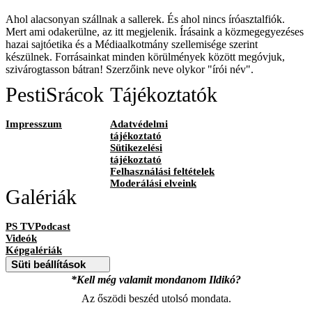
Ahol alacsonyan szállnak a sallerek. És ahol nincs íróasztalfiók.
Mert ami odakerülne, az itt megjelenik. Írásaink a közmegegyezéses
hazai sajtóetika és a Médiaalkotmány szellemisége szerint
készülnek. Forrásainkat minden körülmények között megóvjuk,
szivárogtasson bátran! Szerzőink neve olykor "írói név".
PestiSrácok
Tájékoztatók
Impresszum
Adatvédelmi
tájékoztató
Sütikezelési
tájékoztató
Felhasználási feltételek
Moderálási elveink
Galériák
PS TVPodcast
Videók
Képgalériák
Süti beállítások
*Kell még valamit mondanom Ildikó?
Az őszödi beszéd utolsó mondata.