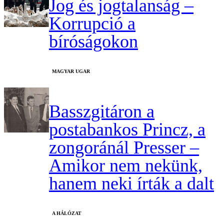
Jog és jogtalanság –
Korrupció a
bíróságokon
MAGYAR UGAR
Basszgitáron a
postabankos Princz, a
zongoránál Presser –
Amikor nem nekünk,
hanem neki írták a dalt
A HÁLÓZAT