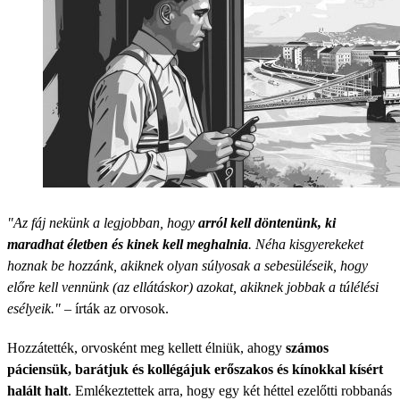
"Az fáj nekünk a legjobban, hogy
arról kell döntenünk, ki
maradhat életben és kinek kell meghalnia
. Néha kisgyerekeket
hoznak be hozzánk, akiknek olyan súlyosak a sebesüléseik, hogy
előre kell vennünk (az ellátáskor) azokat, akiknek jobbak a túlélési
esélyeik."
– írták az orvosok.
Hozzátették, orvosként meg kellett élniük, ahogy
számos
páciensük, barátjuk és kollégájuk erőszakos és kínokkal kísért
halált halt
. Emlékeztettek arra, hogy egy két héttel ezelőtti robbanás