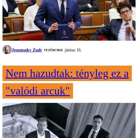
Jeszenszky Zsolt
június 16.
VEZÉRCIKK
Nem hazudtak: tényleg ez a
"valódi arcuk"