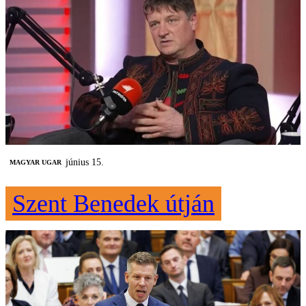
június 15.
MAGYAR UGAR
Szent Benedek útján