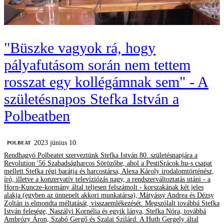
"Büszke vagyok rá, hogy
pályafutásom során nem tettem
rosszat egy kollégámnak sem" - A
születésnapos Stefka István a
Polbeatben
2023 június 10.
‎POLBEAT
Rendhagyó Polbeatet szerveztünk Stefka István 80. születésnapjára a
Revolution '56 Szabadságharcos Sörözőbe, ahol a PestiSrácok.hu-s csapat
mellett Stefka régi barátja és harcostársa, Alexa Károly irodalomtörténész,
író, illetve a konzervatív televíziózás nagy, a rendszerváltoztatás utáni - a
Horn-Kuncze-kormány által teljesen felszámolt - korszakának két jeles
alakja (egyben az ünnepelt akkori munkatársa), Mátyássy Andrea és Dézsy
Zoltán is elmondta méltatását, visszaemlékezését. Megszólalt továbbá Stefka
István felesége, Naszályi Kornélia és egyik lánya, Stefka Nóra, továbbá
Ambrózy Áron, Szabó Gergő és Szalai Szilárd. A Huth Gergely által