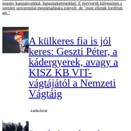
negatív kampányaikkal, hangulatkeltéseikkel. E fegyverük kifejezetten a
nemzeti szuverenitás megtámadására irányult, de "most ellenük fordítjuk
azt."
A külkeres fia is jól
keres: Geszti Péter, a
kádergyerek, avagy a
KISZ KB VIT-
vágtájától a Nemzeti
Vágtáig
A HÁLÓZAT