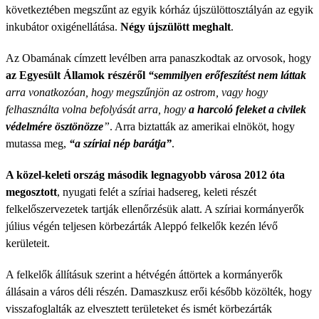
következtében megszűnt az egyik kórház újszülöttosztályán az egyik
inkubátor oxigénellátása.
Négy újszülött meghalt
.
Az Obamának címzett levélben arra panaszkodtak az orvosok, hogy
az Egyesült Államok részéről
“semmilyen erőfeszítést nem láttak
arra vonatkozóan, hogy megszűnjön az ostrom, vagy hogy
felhasználta volna befolyását arra, hogy
a harcoló feleket a civilek
védelmére ösztönözze
”
. Arra biztatták az amerikai elnököt, hogy
mutassa meg,
“a szíriai nép barátja”
.
A közel-keleti ország második legnagyobb városa 2012 óta
megosztott
, nyugati felét a szíriai hadsereg, keleti részét
felkelőszervezetek tartják ellenőrzésük alatt. A szíriai kormányerők
július végén teljesen körbezárták Aleppó felkelők kezén lévő
kerületeit.
A felkelők állításuk szerint a hétvégén áttörtek a kormányerők
állásain a város déli részén. Damaszkusz erői később közölték, hogy
visszafoglalták az elvesztett területeket és ismét körbezárták