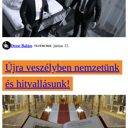
Dezse Balázs
június 15.
VEZÉRCIKK
Újra veszélyben nemzetünk
és hitvallásunk!