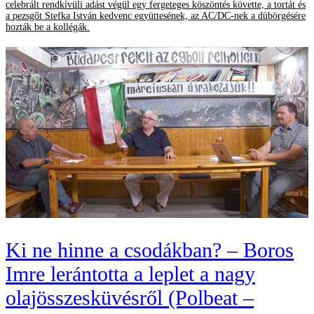
celebrált rendkívüli adást végül egy fergeteges köszöntés követte, a tortát és
a pezsgőt Stefka István kedvenc együttesének, az AC/DC-nek a dübörgésére
hozták be a kollégák.
Ki ne hinne a csodákban? – Boros
Imre lerántotta a leplet a nagy
olajösszesküvésről (Polbeat –