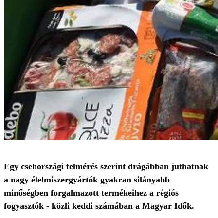
Egy csehországi felmérés szerint drágábban juthatnak
a nagy élelmiszergyártók gyakran silányabb
minőségben forgalmazott termékeihez a régiós
fogyasztók - közli keddi számában a Magyar Idők.