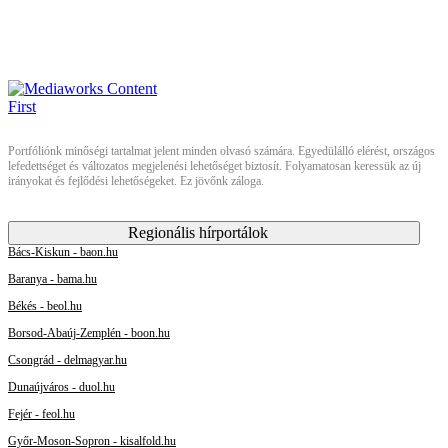
Portfóliónk minőségi tartalmat jelent minden olvasó számára. Egyedülálló elérést, országos
lefedettséget és változatos megjelenési lehetőséget biztosít. Folyamatosan keressük az új
irányokat és fejlődési lehetőségeket. Ez jövőnk záloga.
Regionális hírportálok
Bács-Kiskun - baon.hu
Baranya - bama.hu
Békés - beol.hu
Borsod-Abaúj-Zemplén - boon.hu
Csongrád - delmagyar.hu
Dunaújváros - duol.hu
Fejér - feol.hu
Győr-Moson-Sopron - kisalfold.hu