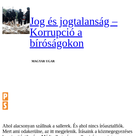
Jog és jogtalanság –
Korrupció a
bíróságokon
MAGYAR UGAR
Ahol alacsonyan szállnak a sallerek. És ahol nincs íróasztalfiók.
Mert ami odakerülne, az itt megjelenik. Írásaink a közmegegyezéses