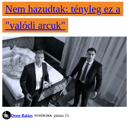
Nem hazudtak: tényleg ez a
"valódi arcuk"
Dezse Balázs
június 15.
VEZÉRCIKK