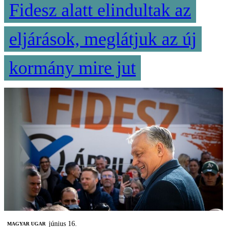
Fidesz alatt elindultak az
eljárások, meglátjuk az új
kormány mire jut
június 16.
MAGYAR UGAR