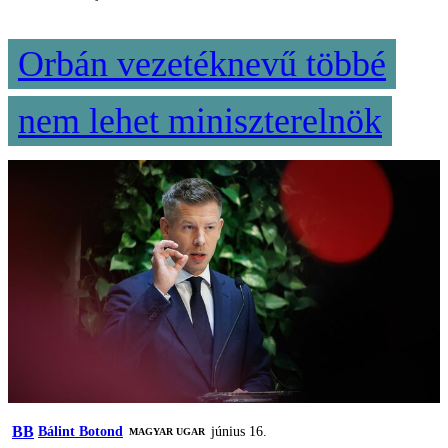
Orbán vezetéknevű többé
nem lehet miniszterelnök
BB
Bálint Botond
június 16.
MAGYAR UGAR