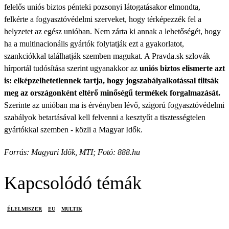
felelős uniós biztos pénteki pozsonyi látogatásakor elmondta,
felkérte a fogyasztóvédelmi szerveket, hogy térképezzék fel a
helyzetet az egész unióban. Nem zárta ki annak a lehetőségét, hogy
ha a multinacionális gyártók folytatják ezt a gyakorlatot,
szankciókkal találhatják szemben magukat. A Pravda.sk szlovák
hírportál tudósítása szerint ugyanakkor az
uniós biztos elismerte azt
is: elképzelhetetlennek tartja, hogy jogszabályalkotással tiltsák
meg az országonként eltérő minőségű termékek forgalmazását.
Szerinte az unióban ma is érvényben lévő, szigorú fogyasztóvédelmi
szabályok betartásával kell felvenni a kesztyűt a tisztességtelen
gyártókkal szemben - közli a Magyar Idők.
Forrás: Magyari Idők, MTI; Fotó: 888.hu
Kapcsolódó témák
ÉLELMISZER
EU
MULTIK