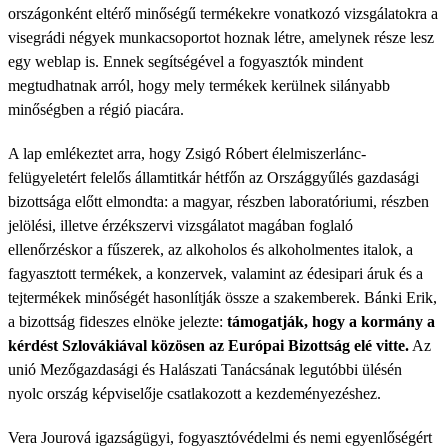
országonként eltérő minőségű termékekre vonatkozó vizsgálatokra a
visegrádi négyek munkacsoportot hoznak létre, amelynek része lesz
egy weblap is. Ennek segítségével a fogyasztók mindent
megtudhatnak arról, hogy mely termékek kerülnek silányabb
minőségben a régió piacára.
A lap emlékeztet arra, hogy Zsigó Róbert élelmiszerlánc-
felügyeletért felelős államtitkár hétfőn az Országgyűlés gazdasági
bizottsága előtt elmondta: a magyar, részben laboratóriumi, részben
jelölési, illetve érzékszervi vizsgálatot magában foglaló
ellenőrzéskor a fűszerek, az alkoholos és alkoholmentes italok, a
fagyasztott termékek, a konzervek, valamint az édesipari áruk és a
tejtermékek minőségét hasonlítják össze a szakemberek. Bánki Erik,
a bizottság fideszes elnöke jelezte:
támogatják, hogy a kormány a
kérdést Szlovákiával közösen az Európai Bizottság elé vitte.
Az
unió Mezőgazdasági és Halászati Tanácsának legutóbbi ülésén
nyolc ország képviselője csatlakozott a kezdeményezéshez.
Vera Jourová igazságügyi, fogyasztóvédelmi és nemi egyenlőségért