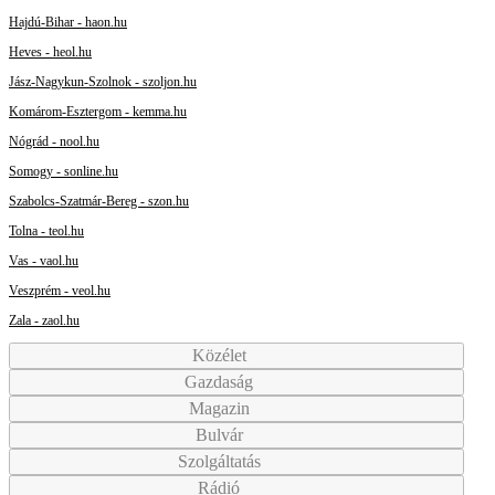
Hajdú-Bihar - haon.hu
Heves - heol.hu
Jász-Nagykun-Szolnok - szoljon.hu
Komárom-Esztergom - kemma.hu
Nógrád - nool.hu
Somogy - sonline.hu
Szabolcs-Szatmár-Bereg - szon.hu
Tolna - teol.hu
Vas - vaol.hu
Veszprém - veol.hu
Zala - zaol.hu
Közélet
Gazdaság
Magazin
Bulvár
Szolgáltatás
Rádió