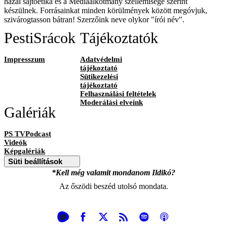
hazai sajtóetika és a Médiaalkotmány szellemisége szerint
készülnek. Forrásainkat minden körülmények között megóvjuk,
szivárogtasson bátran! Szerzőink neve olykor "írói név".
PestiSrácok
Tájékoztatók
Impresszum
Adatvédelmi
tájékoztató
Sütikezelési
tájékoztató
Felhasználási feltételek
Moderálási elveink
Galériák
PS TVPodcast
Videók
Képgalériák
Süti beállítások
*Kell még valamit mondanom Ildikó?
Az őszödi beszéd utolsó mondata.