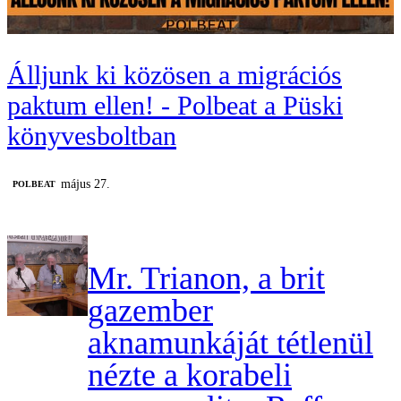
Álljunk ki közösen a migrációs
paktum ellen! - Polbeat a Püski
könyvesboltban
május 27.
‎POLBEAT
Mr. Trianon, a brit
gazember
aknamunkáját tétlenül
nézte a korabeli