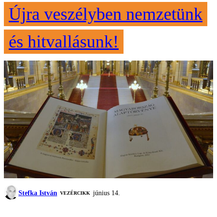
Újra veszélyben nemzetünk
és hitvallásunk!
Stefka István
június 14.
VEZÉRCIKK