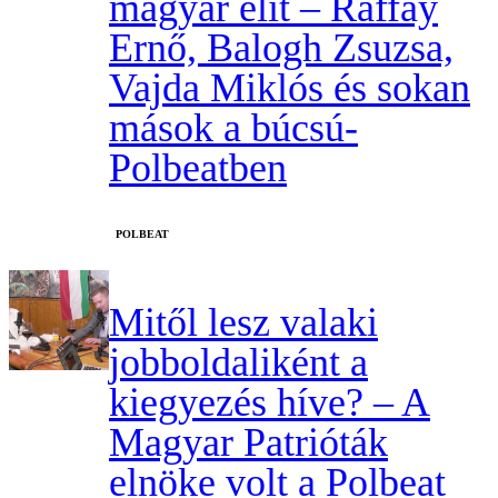
magyar elit – Raffay
Ernő, Balogh Zsuzsa,
Vajda Miklós és sokan
mások a búcsú-
Polbeatben
‎POLBEAT
Mitől lesz valaki
jobboldaliként a
kiegyezés híve? – A
Magyar Patrióták
elnöke volt a Polbeat