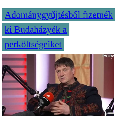
Adománygyűjtésből fizetnék
ki Budaházyék a
perköltségeiket