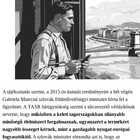
A tájékoztatás szerint, a 2015-ös kutatás eredményeire a hét végén
Gabriela Matecná szlovák földművelésügyi miniszter hívta fel a
figyelmet. A TASR hírügynökség szerint a tárcavezető vérlázítónak
nevezte, hogy
miközben a keleti tagországokban silányabb
minőségű élelmiszert forgalmaznak, ugyanazért a termékért
nagyobb összeget kérnek, mint a gazdagabb nyugat-európai
fogyasztóktól.
A szlovák miniszter elmondta azt is, hogy az