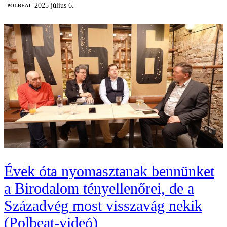
2025 július 6.
‎POLBEAT
Évek óta nyomasztanak bennünket
a Birodalom tényellenőrei, de a
Századvég most visszavág nekik
(Polbeat-videó)