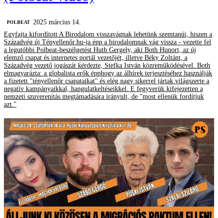
2025 március 14.
‎POLBEAT
Egyfajta kifordított A Birodalom visszavágnak lehetünk szemtanúi, hiszen a
Századvég új Tényellenőr.hu-ja épp a birodalomnak vág vissza - vezette fel
a legutóbbi Polbeat-beszélgetést Huth Gergely, aki Both Hunort, az új
elemző csapat és internetes portál vezetőjét, illetve Béky Zoltánt, a
Századvég vezető jogászát kérdezte, Stefka István közreműködésével. Both
elmagyarázta: a globalista erők épphogy az álhírek terjesztéséhez használják
a fizetett "tényellenőr csapataikat" és elég nagy sikerrel jártak világszerte a
negatív kampányaikkal, hangulatkeltéseikkel. E fegyverük kifejezetten a
nemzeti szuverenitás megtámadására irányult, de "most ellenük fordítjuk
azt."