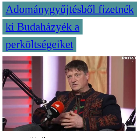
Adománygyűjtésből fizetnék
ki Budaházyék a
perköltségeiket