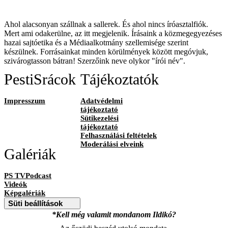
Ahol alacsonyan szállnak a sallerek. És ahol nincs íróasztalfiók.
Mert ami odakerülne, az itt megjelenik. Írásaink a közmegegyezéses
hazai sajtóetika és a Médiaalkotmány szellemisége szerint
készülnek. Forrásainkat minden körülmények között megóvjuk,
szivárogtasson bátran! Szerzőink neve olykor "írói név".
PestiSrácok
Tájékoztatók
Impresszum
Adatvédelmi
tájékoztató
Sütikezelési
tájékoztató
Felhasználási feltételek
Moderálási elveink
Galériák
PS TVPodcast
Videók
Képgalériák
Süti beállítások
*Kell még valamit mondanom Ildikó?