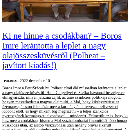
Ki ne hinne a csodákban? – Boros
Imre lerántotta a leplet a nagy
olajösszesküvésről (Polbeat –
javított kiadás!)
2022 december 10.
‎POLBEAT
Boros Imre a PestiSrácok.hu Polbeat című élő műsorában lerántotta a leplet
a nagy olajösszesküvésről. Huth Gergellyel és Stefka Istvánnal beszélgetve
elmagyarázta, milyen játszma zajlik az unió szankciós politikája mögött,
hogyan mesterkedett a magyar olajmulti, a Mol, hogy kikényszerítse az
üzemanyagár-stop feloldását még a kormány által tervezett szilveszteri
időpont előtt, és hogy miként fog megfizetni – a teljes szankciós
nyereségének kormányzati elvonásával – mindezért. Felmerült az is, hogy ki
hisz még a csodákban, hiszen a Mol százhalombattai finomítóját több hónap
küszködés után, az árstop visszavonása után néhány órával sikerült
megjavítani, az addig minden mérnökön kifogó repedéseket behegeszteni. A