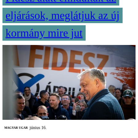
eljárások, meglátjuk az új
kormány mire jut
június 16.
MAGYAR UGAR