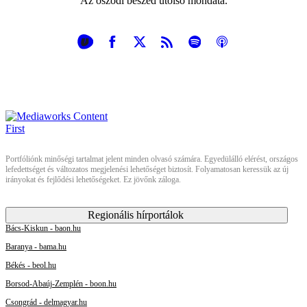
Az őszödi beszéd utolsó mondata.
Portfóliónk minőségi tartalmat jelent minden olvasó számára. Egyedülálló elérést, országos
lefedettséget és változatos megjelenési lehetőséget biztosít. Folyamatosan keressük az új
irányokat és fejlődési lehetőségeket. Ez jövőnk záloga.
Regionális hírportálok
Bács-Kiskun - baon.hu
Baranya - bama.hu
Békés - beol.hu
Borsod-Abaúj-Zemplén - boon.hu
Csongrád - delmagyar.hu