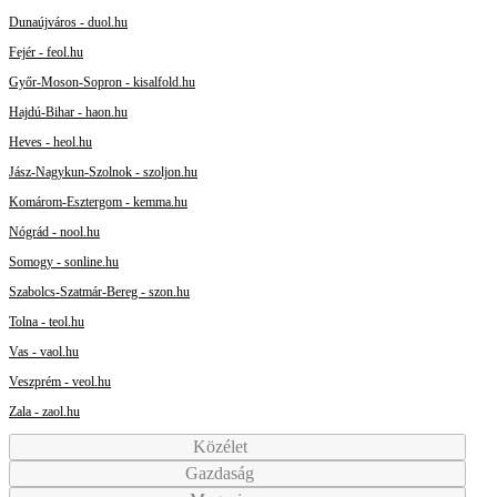
Dunaújváros - duol.hu
Fejér - feol.hu
Győr-Moson-Sopron - kisalfold.hu
Hajdú-Bihar - haon.hu
Heves - heol.hu
Jász-Nagykun-Szolnok - szoljon.hu
Komárom-Esztergom - kemma.hu
Nógrád - nool.hu
Somogy - sonline.hu
Szabolcs-Szatmár-Bereg - szon.hu
Tolna - teol.hu
Vas - vaol.hu
Veszprém - veol.hu
Zala - zaol.hu
Közélet
Gazdaság