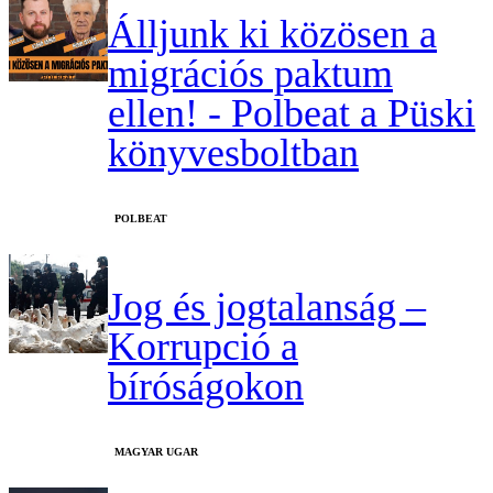
Álljunk ki közösen a
migrációs paktum
ellen! - Polbeat a Püski
könyvesboltban
‎POLBEAT
Jog és jogtalanság –
Korrupció a
bíróságokon
MAGYAR UGAR