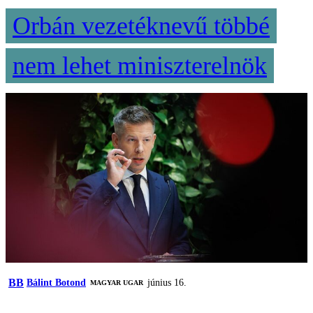
Orbán vezetéknevű többé
nem lehet miniszterelnök
BB
Bálint Botond
június 16.
MAGYAR UGAR