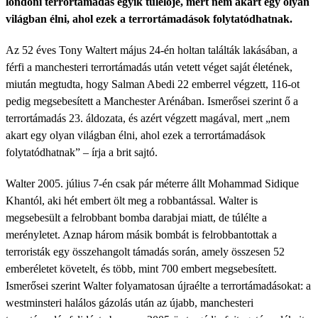
londoni terrortámadás egyik túlélője, mert nem akart egy olyan
világban élni, ahol ezek a terrortámadások folytatódhatnak.
Az 52 éves Tony Waltert május 24-én holtan találták lakásában, a
férfi a manchesteri terrortámadás után vetett véget saját életének,
miután megtudta, hogy Salman Abedi 22 emberrel végzett, 116-ot
pedig megsebesített a Manchester Arénában. Ismerősei szerint ő a
terrortámadás 23. áldozata, és azért végzett magával, mert „nem
akart egy olyan világban élni, ahol ezek a terrortámadások
folytatódhatnak” – írja a brit sajtó.
Walter 2005. július 7-én csak pár méterre állt Mohammad Sidique
Khantól, aki hét embert ölt meg a robbantással. Walter is
megsebesült a felrobbant bomba darabjai miatt, de túlélte a
merényletet. Aznap három másik bombát is felrobbantottak a
terroristák egy összehangolt támadás során, amely összesen 52
emberéletet követelt, és több, mint 700 embert megsebesített.
Ismerősei szerint Walter folyamatosan újraélte a terrortámadásokat: a
westminsteri halálos gázolás után az újabb, manchesteri