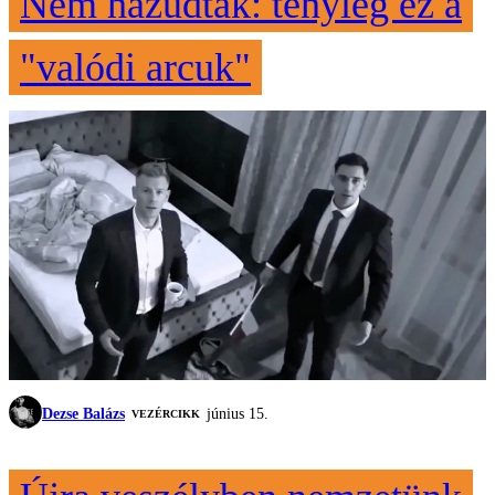
Nem hazudtak: tényleg ez a
"valódi arcuk"
Dezse Balázs
június 15.
VEZÉRCIKK