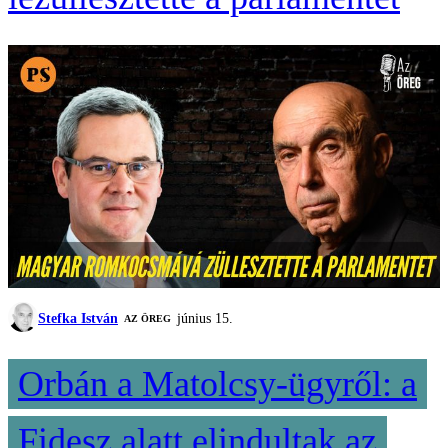
Stefka István
június 15.
AZ ÖREG
Orbán a Matolcsy-ügyről: a
Fidesz alatt elindultak az