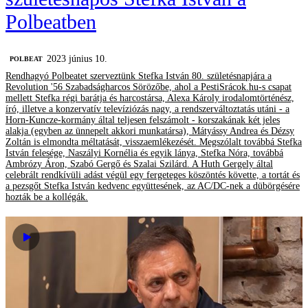
Polbeatben
2023 június 10.
‎POLBEAT
Rendhagyó Polbeatet szerveztünk Stefka István 80. születésnapjára a
Revolution '56 Szabadságharcos Sörözőbe, ahol a PestiSrácok.hu-s csapat
mellett Stefka régi barátja és harcostársa, Alexa Károly irodalomtörténész,
író, illetve a konzervatív televíziózás nagy, a rendszerváltoztatás utáni - a
Horn-Kuncze-kormány által teljesen felszámolt - korszakának két jeles
alakja (egyben az ünnepelt akkori munkatársa), Mátyássy Andrea és Dézsy
Zoltán is elmondta méltatását, visszaemlékezését. Megszólalt továbbá Stefka
István felesége, Naszályi Kornélia és egyik lánya, Stefka Nóra, továbbá
Ambrózy Áron, Szabó Gergő és Szalai Szilárd. A Huth Gergely által
celebrált rendkívüli adást végül egy fergeteges köszöntés követte, a tortát és
a pezsgőt Stefka István kedvenc együttesének, az AC/DC-nek a dübörgésére
hozták be a kollégák.