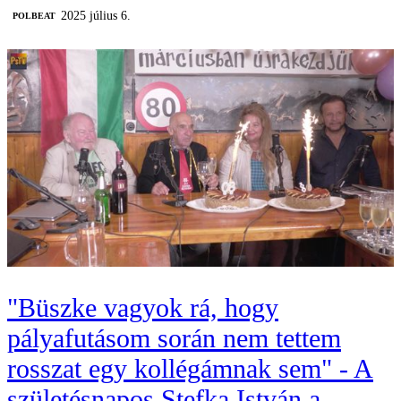
2025 július 6.
‎POLBEAT
"Büszke vagyok rá, hogy
pályafutásom során nem tettem
rosszat egy kollégámnak sem" - A
születésnapos Stefka István a