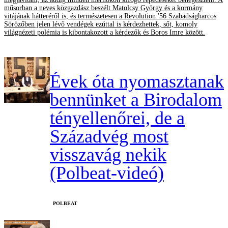
műsorban a neves közgazdász beszélt Matolcsy György és a kormány
vitájának hátteréről is, és természetesen a Revolution '56 Szabadságharcos
Sörözőben jelen lévő vendégek ezúttal is kérdezhettek, sőt, komoly
világnézeti polémia is kibontakozott a kérdezők és Boros Imre között.
Évek óta nyomasztanak
bennünket a Birodalom
tényellenőrei, de a
Századvég most
visszavág nekik
(Polbeat-videó)
‎POLBEAT