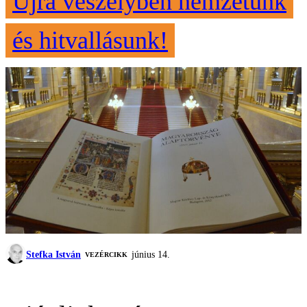
Újra veszélyben nemzetünk
és hitvallásunk!
Stefka István
június 14.
VEZÉRCIKK