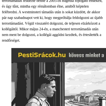
terrortámadás felidézte benne a 2005-ös tragédia fojtogató emlékeit,
és úgy tűnt, mintha egy rémálomban élne, amiből képtelen
felébredni. A westminsteri támadás után is sokat küzdött, de akkor
pár nap szabadnapot vett ki, hogy megpróbálja feldolgozni az újabb
terrortámadást. Végül visszatért dolgozni, de teljesen elzárkózott a
kollégáitól. Mikor május 24-én, a manchesteri terrortámadás után
nem ment be dolgozni, a kollégái aggódni kezdtek, és értesítették a
rendőrséget.