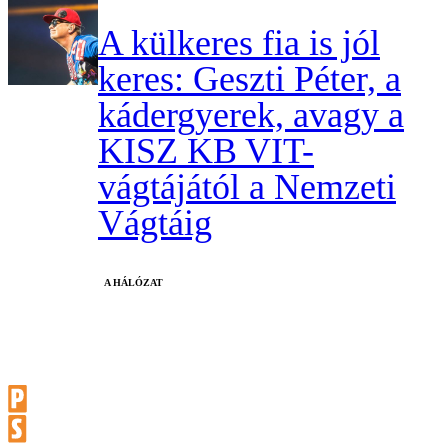
A külkeres fia is jól
keres: Geszti Péter, a
kádergyerek, avagy a
KISZ KB VIT-
vágtájától a Nemzeti
Vágtáig
A HÁLÓZAT