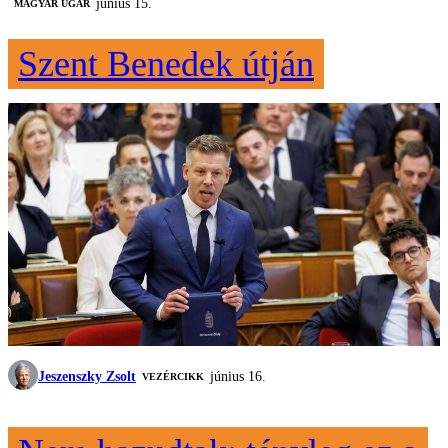
június 15.
MAGYAR UGAR
Szent Benedek útján
Jeszenszky Zsolt
június 16.
VEZÉRCIKK