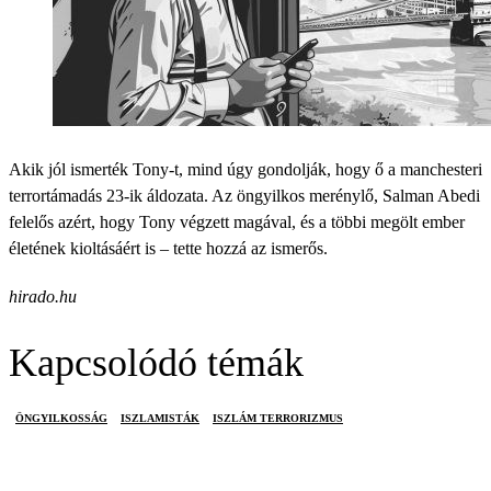
Akik jól ismerték Tony-t, mind úgy gondolják, hogy ő a manchesteri
terrortámadás 23-ik áldozata. Az öngyilkos merénylő, Salman Abedi
felelős azért, hogy Tony végzett magával, és a többi megölt ember
életének kioltásáért is – tette hozzá az ismerős.
hirado.hu
Kapcsolódó témák
ÖNGYILKOSSÁG
ISZLAMISTÁK
ISZLÁM TERRORIZMUS