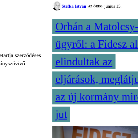
Stefka István
június 15.
AZ ÖREG
Orbán a Matolcsy
ügyről: a Fidesz al
etartja szerződéses
elindultak az
mányszóvivő.
eljárások, meglátj
az új kormány mir
jut