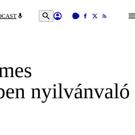
DCAST
imes
ben nyilvánvaló