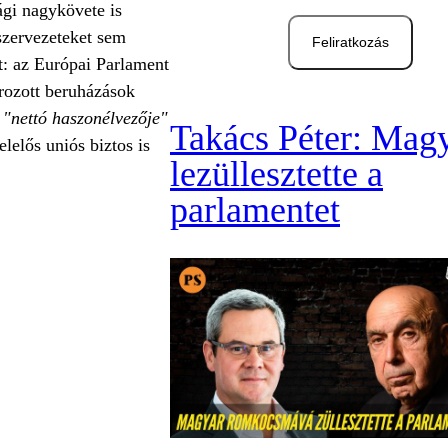
gi nagykövete is
szervezeteket sem
Feliratkozás
t: az Európai Parlament
írozott beruházások
"nettó haszonélvezője"
Takács Péter: Mag
lelős uniós biztos is
lezüllesztette a
parlamentet