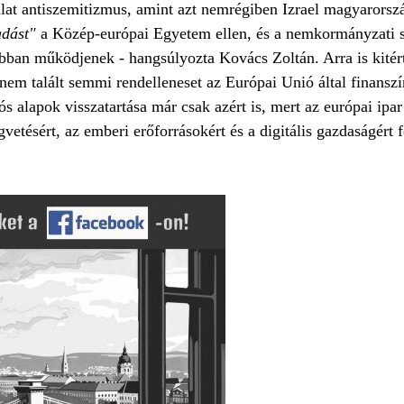
at antiszemitizmus, amint azt nemrégiben Izrael magyarorszá
adást"
a Közép-európai Egyetem ellen, és a nemkormányzati 
ban működjenek - hangsúlyozta Kovács Zoltán. Arra is kitér
 nem talált semmi rendelleneset az Európai Unió által finansz
ós alapok visszatartása már csak azért is, mert az európai ipar
etésért, az emberi erőforrásokért és a digitális gazdaságért fe