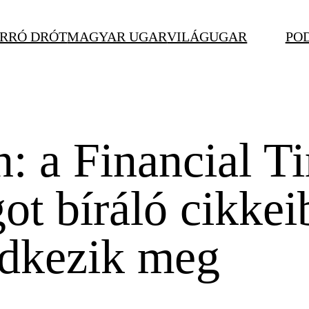
RRÓ DRÓT
MAGYAR UGAR
VILÁGUGAR
PO
: a Financial T
t bíráló cikkei
edkezik meg