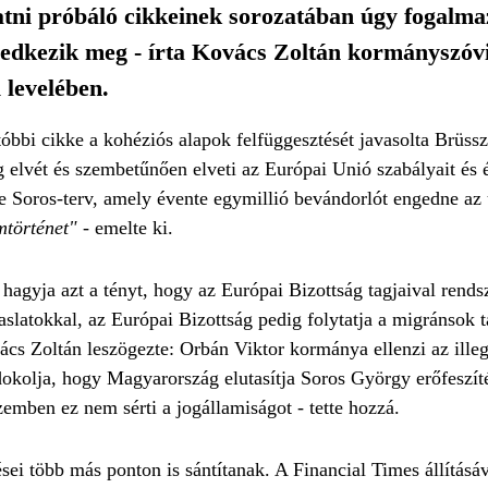
tni próbáló cikkeinek sorozatában úgy fogalma
ledkezik meg - írta Kovács Zoltán kormányszóviv
 levelében.
óbbi cikke a kohéziós alapok felfüggesztését javasolta Brüssz
elvét és szembetűnően elveti az Európai Unió szabályait és é
e Soros-terv, amely évente egymillió bevándorlót engedne az u
émtörténet"
- emelte ki.
hagyja azt a tényt, hogy az Európai Bizottság tagjaival rends
aslatokkal, az Európai Bizottság pedig folytatja a migránsok 
vács Zoltán leszögezte: Orbán Viktor kormánya ellenzi az illeg
dokolja, hogy Magyarország elutasítja Soros György erőfeszít
zemben ez nem sérti a jogállamiságot - tette hozzá.
sei több más ponton is sántítanak. A Financial Times állítás