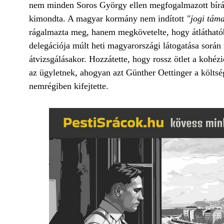
nem minden Soros György ellen megfogalmazott bírál
kimondta. A magyar kormány nem indított
"jogi tám
rágalmazta meg, hanem megkövetelte, hogy átláthatób
delegációja múlt heti magyarországi látogatása során
átvizsgálásakor. Hozzátette, hogy rossz ötlet a kohézi
az ügyletnek, ahogyan azt Günther Oettinger a költségv
nemrégiben kifejtette.