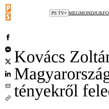
PS TV
MEGMONDJUK
FO
Kovács Zoltán
Magyarországo
tényekről fel