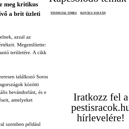
z meg kritikus
ő a brit üzleti
FINANCIAL TIMES
KOVÁCS ZOLTÁN
elnek, azzal az
rtékeit. Megemlítette:
nió területére. A cikk
zeresen találkozó Soros
tagországok közötti
ális bevándorlást, és e
Iratkozz fel a
éseit, amelyeket
pestisracok.h
hírlevelére!
ával szemben például