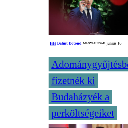
BB
Bálint Botond
június 16.
MAGYAR UGAR
Adománygyűjtésb
fizetnék ki
Budaházyék a
perköltségeiket