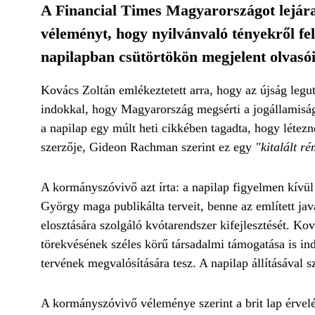
A Financial Times Magyarországot lejára
véleményt, hogy nyilvánvaló tényekről fe
napilapban csütörtökön megjelent olvasói
Kovács Zoltán emlékeztetett arra, hogy az újság legut
indokkal, hogy Magyarország megsérti a jogállamiság 
a napilap egy múlt heti cikkében tagadta, hogy létezn
szerzője, Gideon Rachman szerint ez egy
"kitalált r
A kormányszóvivő azt írta: a napilap figyelmen kívül 
György maga publikálta terveit, benne az említett jav
elosztására szolgáló kvótarendszer kifejlesztését. Ko
törekvésének széles körű társadalmi támogatása is in
tervének megvalósítására tesz. A napilap állításával s
A kormányszóvivő véleménye szerint a brit lap érvelé