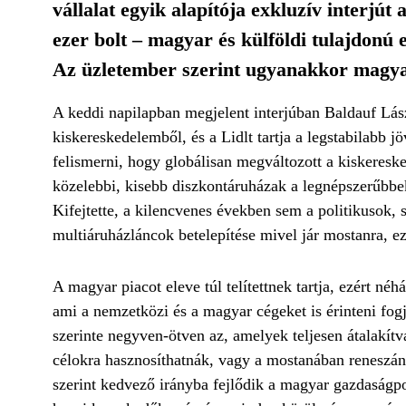
vállalat egyik alapítója exkluzív interjút
ezer bolt – magyar és külföldi tulajdonú e
Az üzletember szerint ugyanakkor magyar
A keddi napilapban megjelent interjúban Baldauf László
kiskereskedelemből, és a Lidlt tartja a legstabilabb j
felismerni, hogy globálisan megváltozott a kiskeresk
közelebbi, kisebb diszkontáruházak a legnépszerűbbek
Kifejtette, a kilencvenes években sem a politikusok
multiáruházláncok betelepítése mivel jár mostanra, ez
A magyar piacot eleve túl telítettnek tartja, ezért néh
ami a nemzetközi és a magyar cégeket is érinteni fogj
szerinte negyven-ötven az, amelyek teljesen átalakítv
célokra hasznosíthatnák, vagy a mostanában reneszáns
szerint kedvező irányba fejlődik a magyar gazdaságpo