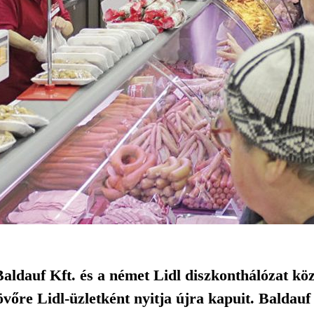
ldauf Kft. és a német Lidl diszkonthálózat közö
övőre Lidl-üzletként nyitja újra kapuit. Baldau