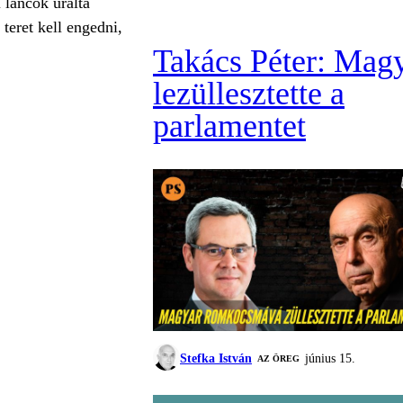
 láncok uralta
teret kell engedni,
Takács Péter: Mag
lezüllesztette a
parlamentet
Stefka István
június 15.
AZ ÖREG