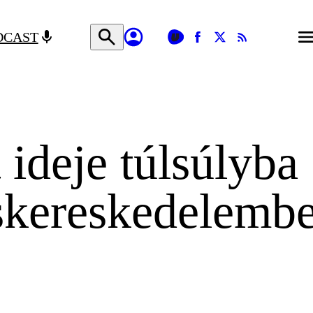
DCAST
 ideje túlsúlyba
iskereskedelemb