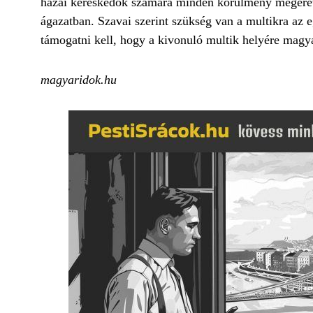
hazai kereskedők számára minden körülmény megérett 
ágazatban. Szavai szerint szükség van a multikra az 
támogatni kell, hogy a kivonuló multik helyére magya
magyaridok.hu