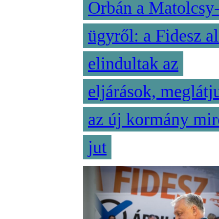
Orbán a Matolcsy
ügyről: a Fidesz al
elindultak az
eljárások, meglátj
az új kormány mir
jut