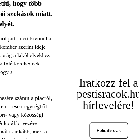
títi, hogy több
lói szokások miatt.
lyét.
oltjait, mert kivonul a
akember szerint ideje
napság a lakóhelyekhez
k fölé kerekednek.
hogy a
Iratkozz fel a
pestisracok.h
űnésére számít a piacról,
hírlevelére!
tteni Tesco-egységből
port- vagy közösségi
BA korábbi vezére
Feliratkozás
nál is inkább, mert a