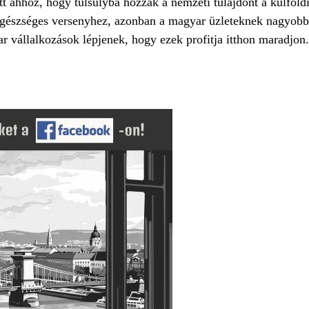
ahhoz, hogy túlsúlyba hozzák a nemzeti tulajdont a külföldi
egészséges versenyhez, azonban a magyar üzleteknek nagyobb 
r vállalkozások lépjenek, hogy ezek profitja itthon maradjon.