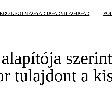
RRÓ DRÓT
MAGYAR UGAR
VILÁGUGAR
PO
lapítója szerint
r tulajdont a k