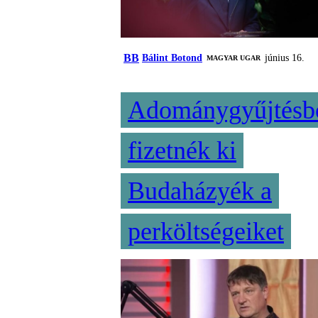
BB
Bálint Botond
június 16.
MAGYAR UGAR
Adománygyűjtésb
fizetnék ki
Budaházyék a
perköltségeiket