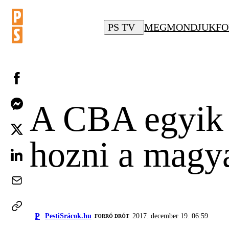
PS TV
MEGMONDJUK
FO
A CBA egyik a
hozni a magya
P
PestiSrácok.hu
2017. december 19. 06:59
FORRÓ DRÓT