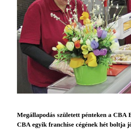
Megállapodás született pénteken a CBA Ba
CBA egyik franchise cégének hét boltja j