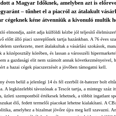
 adott a Magyar Időknek, amelyben azt is előreve
gyaránt – tűnhet el a piacról az átalakult vásár
 cégeknek kéne átvenniük a kivonuló multik he
 elmondja, azért adja külföldi kézbe jól teljesítő élelmiszerb
övő előtt álló piaci szereplőnek tartja hazánkban. A 76 éves sz
edelem szerkezete, mert átalakultak a vásárlási szokások, ma
 a középosztály körében, és lassan a városszéli hipermarkete
, sem a gazdasági elit nem számolt annak következményeivel, 
ért a hazai cégek piacszerzését a jövőben támogatni kell.
ány éven belül a jelenlegi 14 és fél ezerből öt-hatezer bolt elt
a. A legközelebbi távozónak a Tescót tartja, a mintegy száz i
a, üzleti szempontból értékesek lehetnek, a többit ingatlant s
zukat élő, fedett termelői pia­cokat lehetne kialakítani. A C
litika, amelyhez a bizalmat jövőre újra meg kell szavazni. An