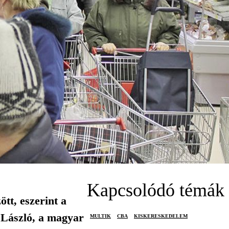
Kapcsolódó témák
tt, eszerint a
f László, a magyar
MULTIK
CBA
KISKERESKEDELEM