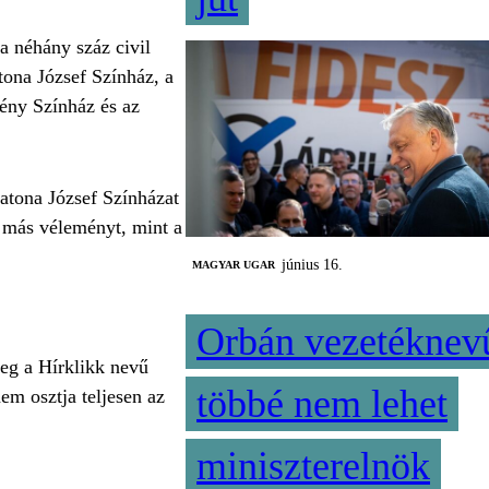
a néhány száz civil
tona József Színház, a
kény Színház és az
Katona József Színházat
 más véleményt, mint a
június 16.
MAGYAR UGAR
Orbán vezetéknev
meg a Hírklikk nevű
többé nem lehet
nem osztja teljesen az
miniszterelnök