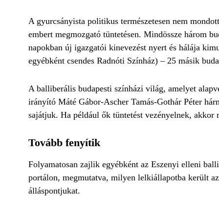
A gyurcsányista politikus természetesen nem mondott 
embert megmozgató tüntetésen. Mindössze három budap
napokban új igazgatói kinevezést nyert és hálája kim
egyébként csendes Radnóti Színház) – 25 másik budap
A balliberális budapesti színházi világ, amelyet ala
irányító Máté Gábor-Ascher Tamás-Gothár Péter hárm
sajátjuk. Ha például ők tüntetést vezényelnek, akkor 
Tovább fenyítik
Folyamatosan zajlik egyébként az Eszenyi elleni ball
portálon, megmutatva, milyen lelkiállapotba került az e
álláspontjukat.