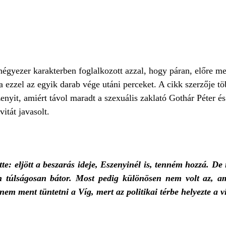
négyezer karakterben foglalkozott azzal, hogy páran, előre m
ezzel az egyik darab vége utáni perceket. A cikk szerzője töb
enyit, amiért távol maradt a szexuális zaklató Gothár Péter é
vitát javasolt.
te: eljött a beszarás ideje, Eszenyinél is, tenném hozzá. D
n túlságosan bátor. Most pedig különösen nem volt az, am
 nem ment tüntetni a Víg, mert az politikai térbe helyezte a v