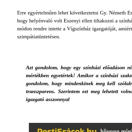
Erre egyértelműen lehet következtetni Gy. Németh Erz
hogy helyénvaló volt Eszenyi ellen tiltakozni a szính
módon rendre intette a Vígszínház igazgatóját, amiér
szimpátiatüntetésen.
Azt gondolom, hogy egy színházi előadáson nin
mértékben egyetértek! Amikor a színházi szakma
gondolom, hogy mindenkinek meg kell szólaln
transzparens. Szerintem ezt meg lehetett voln
igazgató asszonnyal