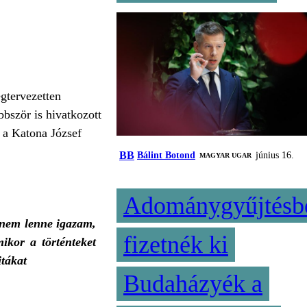
egtervezetten
bször is hivatkozott
s a Katona József
BB
Bálint Botond
június 16.
MAGYAR UGAR
Adománygyűjtésb
e nem lenne igazam,
fizetnék ki
ikor a történteket
itákat
Budaházyék a