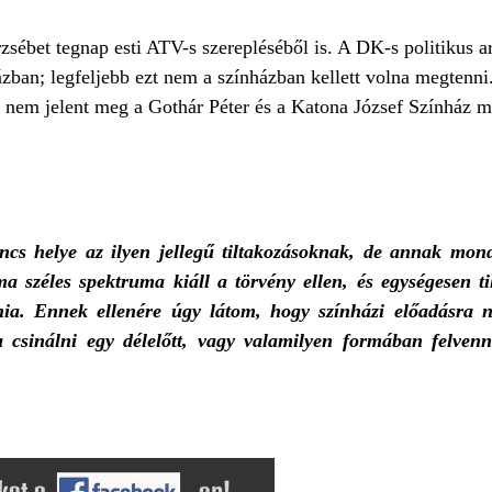
sébet tegnap esti ATV-s szerepléséből is. A DK-s politikus ar
ázban; legfeljebb ezt nem a színházban kellett volna megtenni
t nem jelent meg a Gothár Péter és a Katona József Színház me
cs helye az ilyen jellegű tiltakozásoknak, de annak monda
 széles spektruma kiáll a törvény ellen, és egységesen ti
ia. Ennek ellenére úgy látom, hogy színházi előadásra n
a csinálni egy délelőtt, vagy valamilyen formában felvenn