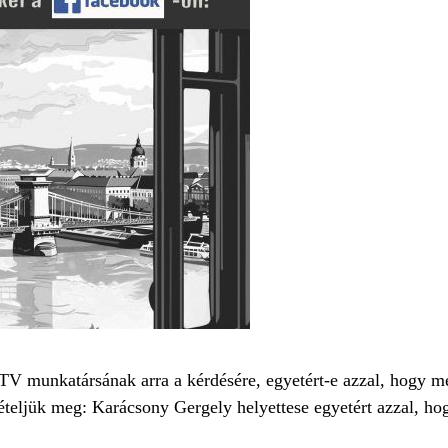
ATV munkatársának arra a kérdésére, egyetért-e azzal, hogy m
ételjük meg: Karácsony Gergely helyettese egyetért azzal, hog