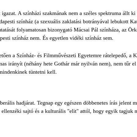
igazat. A színházi szakmának nem a széles spektruma állt ki 
esti színház (a szexuális zaklatási botrányával lebukott Ka
utatását folyamatosan bizonygató Mácsai Pál színháza, az Ör
esti színház nem. És egyetlen vidéki színház sem.
pvetően a Színház- és Filmművészeti Egyetemre rátelepedő, a 
as irányít (néhány hete Gothár már nyilván nem), nem tűr el
mindenkinek tüntetni kell.
iberális hadjárat. Tegnap egy egészen döbbenetes írás jelent 
llenzéki sajtó és a kulturális "elit" attól, hogy egyik tagjuk 