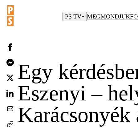
PS TV
MEGMONDJUK
FO
Egy kérdésben
Eszenyi – hely
Karácsonyék a