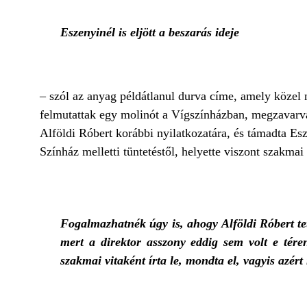
Eszenyinél is eljött a beszarás ideje
– szól az anyag példátlanul durva címe, amely közel 
felmutattak egy molinót a Vígszínházban, megzavarva 
Alföldi Róbert korábbi nyilatkozatára, és támadta Esz
Színház melletti tüntetéstől, helyette viszont szakmai 
Fogalmazhatnék úgy is, ahogy Alföldi Róbert tet
mert a direktor asszony eddig sem volt e tére
szakmai vitaként írta le, mondta el, vagyis azért