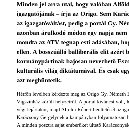
Minden jel arra utal, hogy valóban Alfö
igazgatójának – írja az Origo. Sem Kará
az igazgatóváltást, pedig a portál Gy. Né
azonban árulkodó módon egy napja nem vá
mondta az ATV tegnap esti adásában, hog
ellen. A bosszúálló balliberális elit azér
kormánypártinak bajosan nevezhető Esze
kulturális világ diktátumával. És csak eg
azt megbüntetik.
Hétfőn levélben kérdezte meg az Origo Gy. Németh Erz
Vígszínház körüli helyzetről. A portál kíváncsi volt
végi lejártakor, majd Alföldi Róbert beültetését az i
Karácsony Gergelynek a kampányban folyamatosan híz
A minden posztra saját emberüket ültető Karácsonyék 