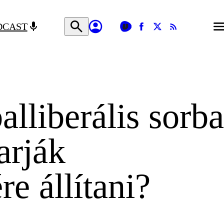
DCAST
alliberális sorba
arják
e állítani?