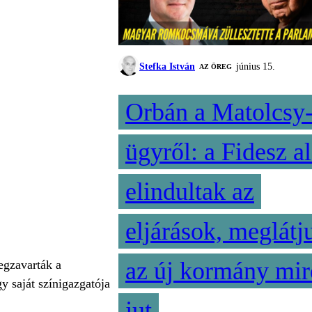
Stefka István
június 15.
AZ ÖREG
Orbán a Matolcsy
ügyről: a Fidesz al
elindultak az
eljárások, meglátj
az új kormány mir
egzavarták a
y saját színigazgatója
jut