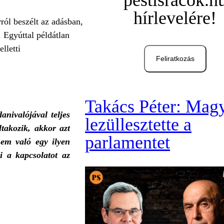
pestisracok.h
hírlevelére!
ról beszélt az adásban,
. Egyúttal példátlan
lletti
Feliratkozás
Takács Péter: Mag
nivalójával teljes
lezüllesztette a
ltakozik, akkor azt
parlamentet
em való egy ilyen
i a kapcsolatot az