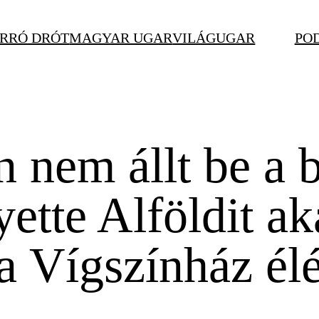
RRÓ DRÓT
MAGYAR UGAR
VILÁGUGAR
PO
 nem állt be a b
ette Alföldit ak
 Vígszínház élér