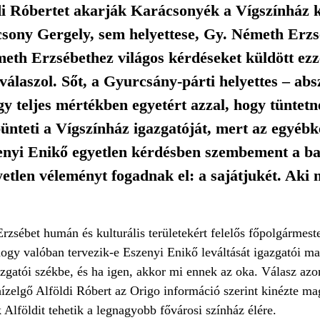
ldi Róbertet akarják Karácsonyék a Vígszínház 
csony Gergely, sem helyettese, Gy. Németh Erzs
meth Erzsébethez világos kérdéseket küldött ezz
laszol. Sőt, a Gyurcsány-párti helyettes – ab
y teljes mértékben egyetért azzal, hogy tüntet
t bünteti a Vígszínház igazgatóját, mert az egyébk
nyi Enikő egyetlen kérdésben szembement a bal
yetlen véleményt fogadnak el: a sajátjukét. Aki 
sébet humán és kulturális területekért felelős főpolgármeste
, hogy valóban tervezik-e Eszenyi Enikő leváltását igazgatói 
gazgatói székbe, és ha igen, akkor mi ennek az oka. Válasz az
elgő Alföldi Róbert az Origo információ szerint kinézte ma
Alföldit tehetik a legnagyobb fővárosi színház élére.