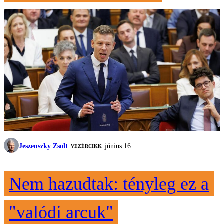
Jeszenszky Zsolt
június 16.
VEZÉRCIKK
Nem hazudtak: tényleg ez a
"valódi arcuk"