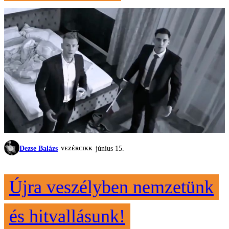
Dezse Balázs
június 15.
VEZÉRCIKK
Újra veszélyben nemzetünk
és hitvallásunk!