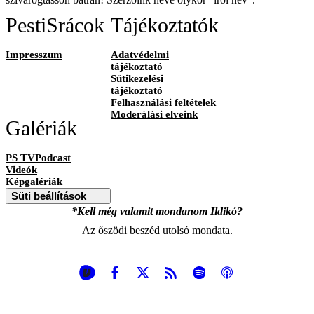
PestiSrácok
Tájékoztatók
Impresszum
Adatvédelmi
tájékoztató
Sütikezelési
tájékoztató
Felhasználási feltételek
Moderálási elveink
Galériák
PS TVPodcast
Videók
Képgalériák
Süti beállítások
*Kell még valamit mondanom Ildikó?
Az őszödi beszéd utolsó mondata.