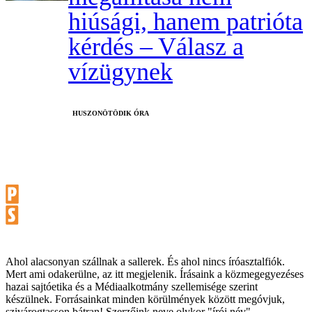
hiúsági, hanem patrióta
kérdés – Válasz a
vízügynek
HUSZONÖTÖDIK ÓRA
Ahol alacsonyan szállnak a sallerek. És ahol nincs íróasztalfiók.
Mert ami odakerülne, az itt megjelenik. Írásaink a közmegegyezéses
hazai sajtóetika és a Médiaalkotmány szellemisége szerint
készülnek. Forrásainkat minden körülmények között megóvjuk,
szivárogtasson bátran! Szerzőink neve olykor "írói név".