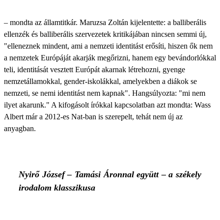
– mondta az államtitkár. Maruzsa Zoltán kijelentette: a balliberális
ellenzék és balliberális szervezetek kritikájában nincsen semmi új,
"elleneznek mindent, ami a nemzeti identitást erősíti, hiszen ők nem
a nemzetek Európáját akarják megőrizni, hanem egy bevándorlókkal
teli, identitását vesztett Európát akarnak létrehozni, gyenge
nemzetállamokkal, gender-iskolákkal, amelyekben a diákok se
nemzeti, se nemi identitást nem kapnak". Hangsúlyozta: "mi nem
ilyet akarunk." A kifogásolt írókkal kapcsolatban azt mondta: Wass
Albert már a 2012-es Nat-ban is szerepelt, tehát nem új az
anyagban.
Nyirő József – Tamási Áronnal együtt – a székely
irodalom klasszikusa