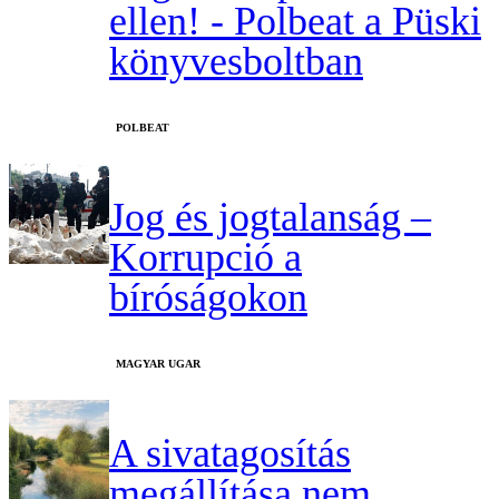
ellen! - Polbeat a Püski
könyvesboltban
‎POLBEAT
Jog és jogtalanság –
Korrupció a
bíróságokon
MAGYAR UGAR
A sivatagosítás
megállítása nem