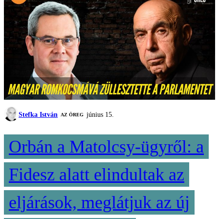
Stefka István
június 15.
AZ ÖREG
Orbán a Matolcsy-ügyről: a
Fidesz alatt elindultak az
eljárások, meglátjuk az új