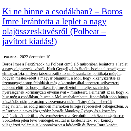
Ki ne hinne a csodákban? – Boros
Imre lerántotta a leplet a nagy
olajösszesküvésről (Polbeat –
javított kiadás!)
2022 december 10.
‎POLBEAT
Boros Imre a PestiSrácok.hu Polbeat című élő műsorában lerántotta a leplet
a nagy olajösszesküvésről. Huth Gergellyel és Stefka Istvánnal beszélgetve
elmagyarázta, milyen játszma zajlik az unió szankciós politikája mögött,
hogyan mesterkedett a magyar olajmulti, a Mol, hogy kikényszerítse az
üzemanyagár-stop feloldását még a kormány által tervezett szilveszteri
időpont előtt, és hogy miként fog megfizetni – a teljes szankciós
nyereségének kormányzati elvonásával – mindezért. Felmerült az is, hogy ki
hisz még a csodákban, hiszen a Mol százhalombattai finomítóját több hónap
küszködés után, az árstop visszavonása után néhány órával sikerült
megjavítani, az addig minden mérnökön kifogó repedéseket behegeszteni. A
műsorban a neves közgazdász beszélt Matolcsy György és a kormány
vitájának hátteréről is, és természetesen a Revolution '56 Szabadságharcos
Sörözőben jelen lévő vendégek ezúttal is kérdezhettek, sőt, komoly
világnézeti polémia is kibontakozott a kérdezők és Boros Imre között.