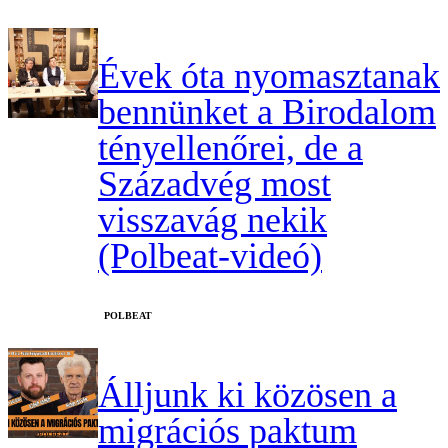
Évek óta nyomasztanak
bennünket a Birodalom
tényellenőrei, de a
Századvég most
visszavág nekik
(Polbeat-videó)
‎POLBEAT
Álljunk ki közösen a
migrációs paktum