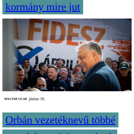
kormány mire jut
június 16.
MAGYAR UGAR
Orbán vezetéknevű többé