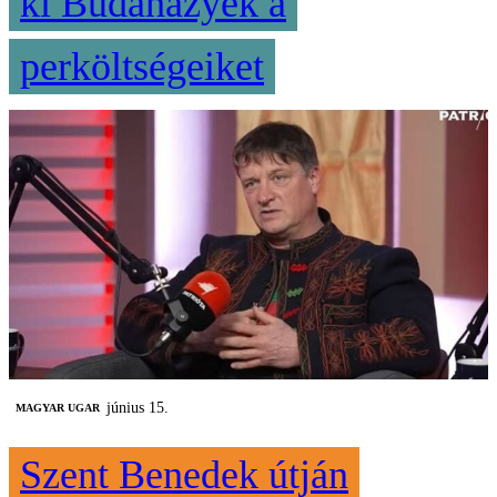
ki Budaházyék a
perköltségeiket
június 15.
MAGYAR UGAR
Szent Benedek útján