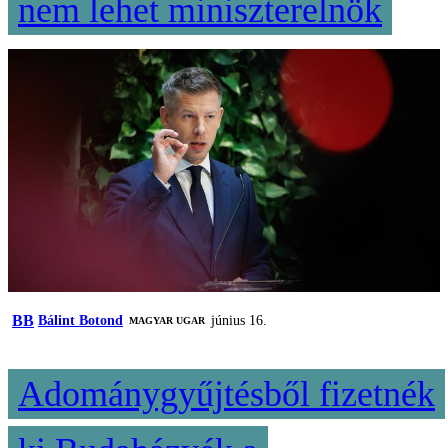
nem lehet miniszterelnök
BB
Bálint Botond
június 16.
MAGYAR UGAR
Adománygyűjtésből fizetnék