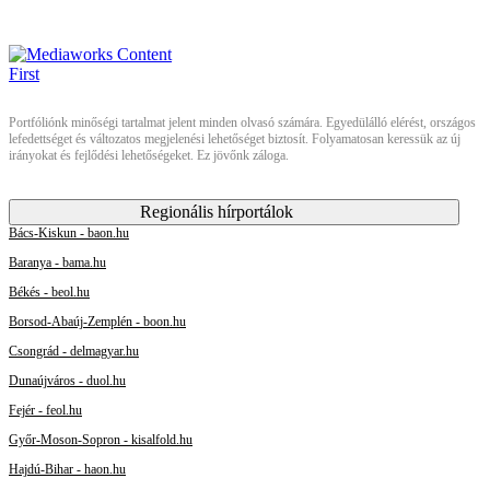
Portfóliónk minőségi tartalmat jelent minden olvasó számára. Egyedülálló elérést, országos
lefedettséget és változatos megjelenési lehetőséget biztosít. Folyamatosan keressük az új
irányokat és fejlődési lehetőségeket. Ez jövőnk záloga.
Regionális hírportálok
Bács-Kiskun - baon.hu
Baranya - bama.hu
Békés - beol.hu
Borsod-Abaúj-Zemplén - boon.hu
Csongrád - delmagyar.hu
Dunaújváros - duol.hu
Fejér - feol.hu
Győr-Moson-Sopron - kisalfold.hu
Hajdú-Bihar - haon.hu