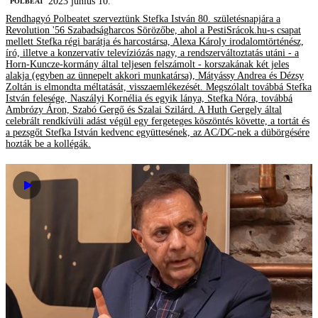
2023 június 10.
‎POLBEAT
Rendhagyó Polbeatet szerveztünk Stefka István 80. születésnapjára a
Revolution '56 Szabadságharcos Sörözőbe, ahol a PestiSrácok.hu-s csapat
mellett Stefka régi barátja és harcostársa, Alexa Károly irodalomtörténész,
író, illetve a konzervatív televíziózás nagy, a rendszerváltoztatás utáni - a
Horn-Kuncze-kormány által teljesen felszámolt - korszakának két jeles
alakja (egyben az ünnepelt akkori munkatársa), Mátyássy Andrea és Dézsy
Zoltán is elmondta méltatását, visszaemlékezését. Megszólalt továbbá Stefka
István felesége, Naszályi Kornélia és egyik lánya, Stefka Nóra, továbbá
Ambrózy Áron, Szabó Gergő és Szalai Szilárd. A Huth Gergely által
celebrált rendkívüli adást végül egy fergeteges köszöntés követte, a tortát és
a pezsgőt Stefka István kedvenc együttesének, az AC/DC-nek a dübörgésére
hozták be a kollégák.