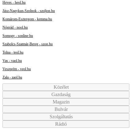
Heves - heol.hu
Jász-Nagykun-Szolnok - szoljon.hu
Komárom-Esztergom - kemma.hu
Nógrád - nool.hu
Somogy - sonline.hu
Szabolcs-Szatmár-Bereg - szon.hu
Tolna - teol.hu
Vas - vaol.hu
Veszprém - veol.hu
Zala - zaol.hu
Közélet
Gazdaság
Magazin
Bulvár
Szolgáltatás
Rádió