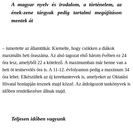
A magyar nyelv és irodalom, a történelem, az
ének-zene tárgyak pedig tartalmi megújításon
mentek át
– ismertette az államtitkár. Kiemelte, hogy csökken a diákok
maximális heti óraszáma. Az alsó tagozat első három évében ez 24
óra lesz, amelyből 22 a kötelező. A maximumban már benne van a
heti öt testnevelés óra is. A 11-12. évfolyamon pedig a maximum 34
óra lehet. Elkészültek az új kerettantervek is, amelyeket az Oktatási
Hivatal honlapján tesznek majd közzé. Az átdolgozott tankönyvek is
időben rendelkezésre állnak majd.
Teljesen időben vagyunk