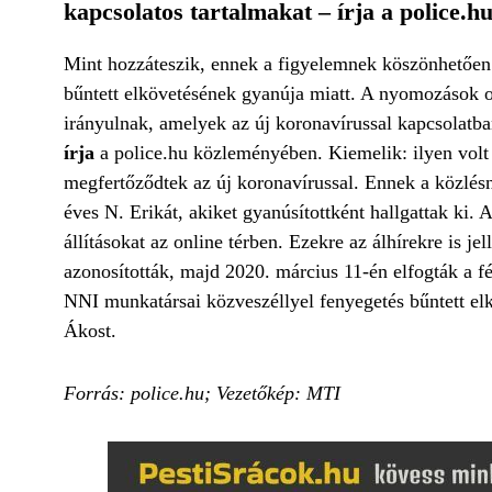
kapcsolatos tartalmakat – írja a police.hu
Mint hozzáteszik, ennek a figyelemnek köszönhetően
bűntett elkövetésének gyanúja miatt. A nyomozások oly
irányulnak, amelyek az új koronavírussal kapcsolatb
írja
a police.hu közleményében. Kiemelik: ilyen volt
megfertőződtek az új koronavírussal. Ennek a közlés
éves N. Erikát, akiket gyanúsítottként hallgattak ki. 
állításokat az online térben. Ezekre az álhírekre is j
azonosították, majd 2020. március 11-én elfogták a fér
NNI munkatársai közveszéllyel fenyegetés bűntett el
Ákost.
Forrás: police.hu; Vezetőkép: MTI