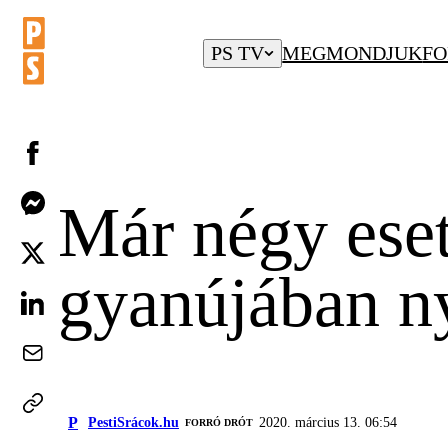
PS TV
MEGMONDJUK
FO
Már négy esetb
gyanújában n
P
PestiSrácok.hu
2020. március 13. 06:54
FORRÓ DRÓT