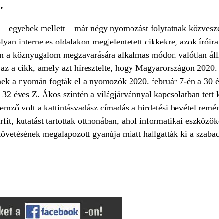
.
 – egyebek mellett – már négy nyomozást folytatnak közveszé
an internetes oldalakon megjelentetett cikkekre, azok íróira 
an a köznyugalom megzavarására alkalmas módon valótlan állí
 az a cikk, amely azt híresztelte, hogy Magyarországon 2020.
nek a nyomán fogták el a nyomozók 2020. február 7-én a 30 év
A 32 éves Z. Ákos szintén a világjárvánnyal kapcsolatban tett 
ellemző volt a kattintásvadász címadás a hirdetési bevétel rem
fit, kutatást tartottak otthonában, ahol informatikai eszközök
követésének megalapozott gyanúja miatt hallgatták ki a szab