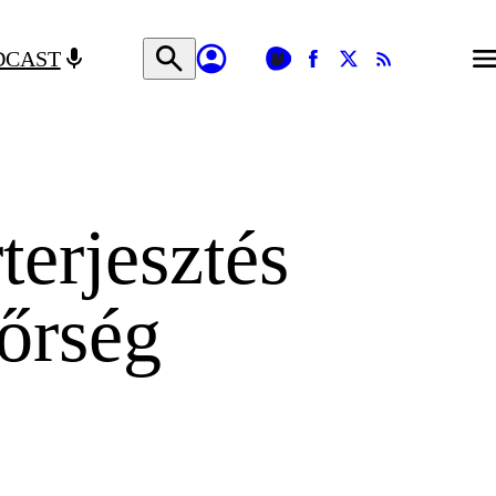
DCAST
terjesztés
őrség