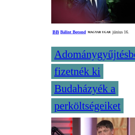
BB
Bálint Botond
június 16.
MAGYAR UGAR
Adománygyűjtésb
fizetnék ki
Budaházyék a
perköltségeiket