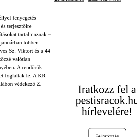
llyel fenyegetés
és terjesztőire
tásokat tartalmaznak –
 januárban többen
es Sz. Viktort és a 44
közzé valótlan
ényében. A rendőrök
et foglaltak le. A KR
adlábon védekező Z.
Iratkozz fel a
pestisracok.h
hírlevelére!
Feliratkozás