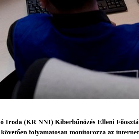
 Iroda (KR NNI) Kiberbűnözés Elleni Főosztál
követően folyamatosan monitorozza az internete