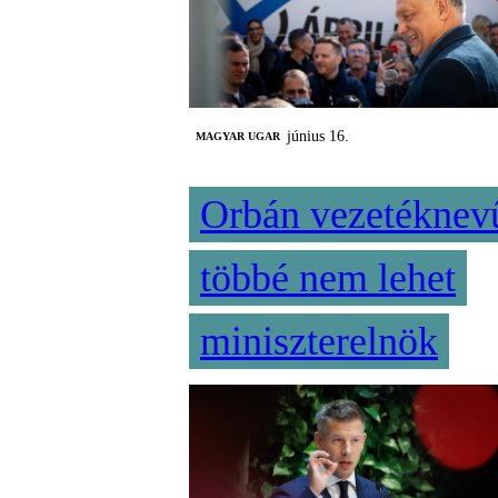
június 16.
MAGYAR UGAR
Orbán vezetéknev
többé nem lehet
miniszterelnök