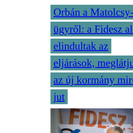
Orbán a Matolcsy
ügyről: a Fidesz al
elindultak az
eljárások, meglátj
az új kormány mir
jut