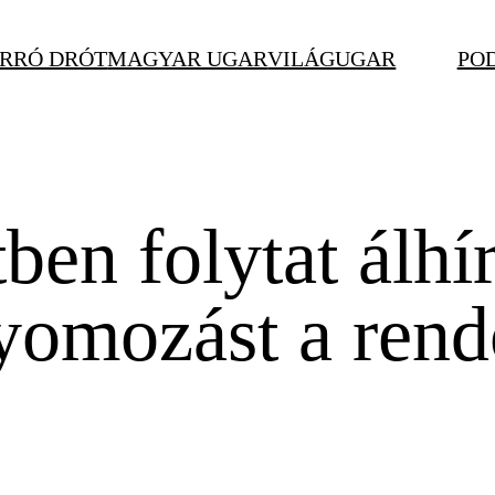
RRÓ DRÓT
MAGYAR UGAR
VILÁGUGAR
PO
en folytat álhír
yomozást a rend