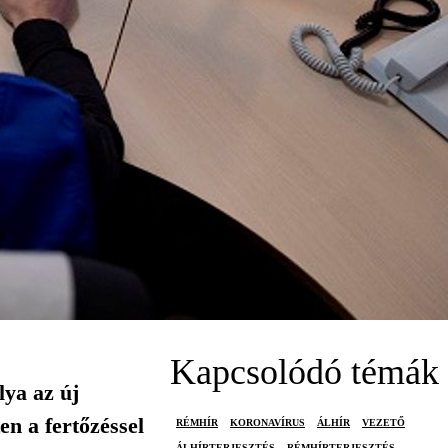
Kapcsolódó témák
ya az új
n a fertőzéssel
RÉMHÍR
KORONAVÍRUS
ÁLHÍR
VEZETŐ
ÁLHÍRTERJESZTÉS
RÉMHÍRTERJESZTÉS