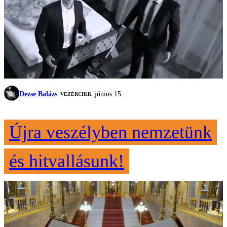
Dezse Balázs
június 15.
VEZÉRCIKK
Újra veszélyben nemzetünk
és hitvallásunk!