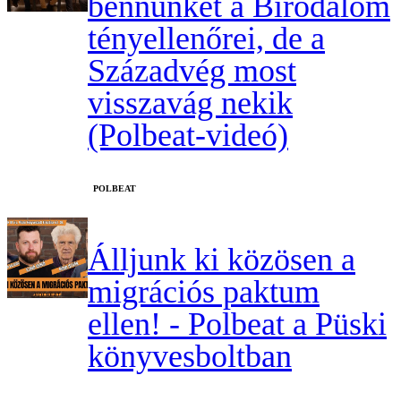
bennünket a Birodalom
tényellenőrei, de a
Századvég most
visszavág nekik
(Polbeat-videó)
‎POLBEAT
Álljunk ki közösen a
migrációs paktum
ellen! - Polbeat a Püski
könyvesboltban