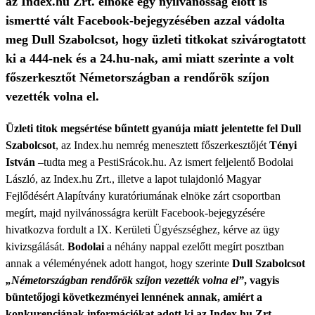
az Index.hu Zrt. elnöke egy nyilvánosság előtt is
ismertté vált Facebook-bejegyzésében azzal vádolta
meg Dull Szabolcsot, hogy üzleti titkokat szivárogtatott
ki a 444-nek és a 24.hu-nak, ami miatt szerinte a volt
főszerkesztőt Németországban a rendőrök szíjon
vezették volna el.
Üzleti titok megsértése bűntett gyanúja miatt jelentette fel Dull
Szabolcsot
, az Index.hu nemrég menesztett főszerkesztőjét
Tényi
István
–tudta meg a PestiSrácok.hu. Az ismert feljelentő Bodolai
László, az Index.hu Zrt., illetve a lapot tulajdonló Magyar
Fejlődésért Alapítvány kuratóriumának elnöke zárt csoportban
megírt, majd nyilvánosságra került Facebook-bejegyzésére
hivatkozva fordult a IX. Kerületi Ügyészséghez, kérve az ügy
kivizsgálását.
Bodolai
a néhány nappal ezelőtt megírt posztban
annak a véleményének adott hangot, hogy szerinte
Dull Szabolcsot
„Németországban rendőrök szíjon vezették volna el”
, vagyis
büntetőjogi következményei lennének annak, amiért a
konkurenciának információkat adott ki az Index.hu Zrt.