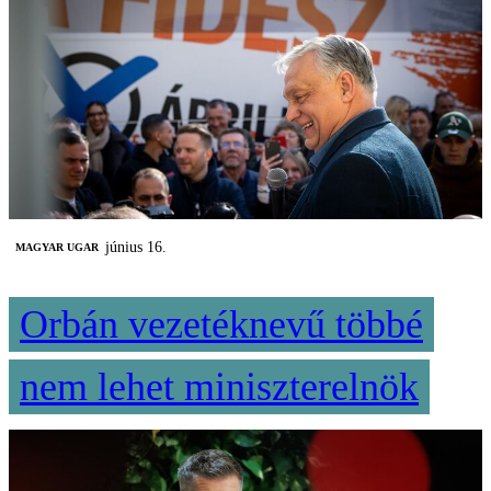
június 16.
MAGYAR UGAR
Orbán vezetéknevű többé
nem lehet miniszterelnök