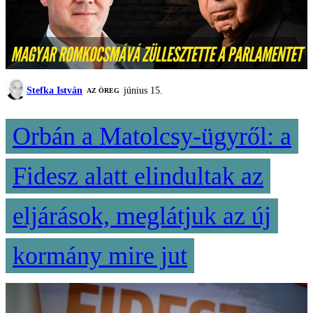
Stefka István
június 15.
AZ ÖREG
Orbán a Matolcsy-ügyről: a
Fidesz alatt elindultak az
eljárások, meglátjuk az új
kormány mire jut