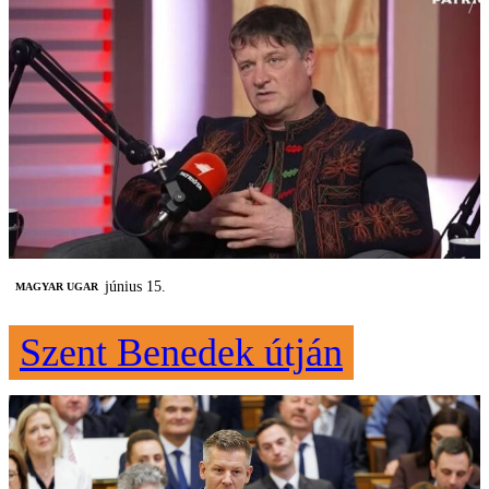
június 15.
MAGYAR UGAR
Szent Benedek útján