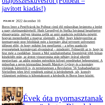
olajösszesküvésről (Polbeat –
javított kiadás!)
2022 december 10.
‎POLBEAT
Boros Imre a PestiSrácok.hu Polbeat című élő műsorában lerántotta a leplet
a nagy olajösszesküvésről. Huth Gergellyel és Stefka Istvánnal beszélgetve
elmagyarázta, milyen játszma zajlik az unió szankciós politikája mögött,
hogyan mesterkedett a magyar olajmulti, a Mol, hogy kikényszerítse az
üzemanyagár-stop feloldását még a kormány által tervezett szilveszteri
időpont előtt, és hogy miként fog megfizetni – a teljes szankciós
nyereségének kormányzati elvonásával – mindezért. Felmerült az is, hogy ki
hisz még a csodákban, hiszen a Mol százhalombattai finomítóját több hónap
küszködés után, az árstop visszavonása után néhány órával sikerült
megjavítani, az addig minden mérnökön kifogó repedéseket behegeszteni. A
műsorban a neves közgazdász beszélt Matolcsy György és a kormány
vitájának hátteréről is, és természetesen a Revolution '56 Szabadságharcos
Sörözőben jelen lévő vendégek ezúttal is kérdezhettek, sőt, komoly
világnézeti polémia is kibontakozott a kérdezők és Boros Imre között.
Évek óta nyomasztanak