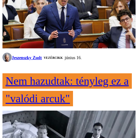
Jeszenszky Zsolt
június 16.
VEZÉRCIKK
Nem hazudtak: tényleg ez a
"valódi arcuk"