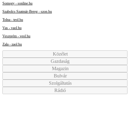
Somogy - sonline.hu
Szabolcs-Szatmár-Bereg - szon.hu
Tolna - teol.hu
Vas - vaol.hu
Veszprém - veol.hu
Zala - zaol.hu
Közélet
Gazdaság
Magazin
Bulvár
Szolgáltatás
Rádió