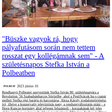
"Büszke vagyok rá, hogy
pályafutásom során nem tettem
rosszat egy kollégámnak sem" - A
születésnapos Stefka István a
Polbeatben
2023 június 10.
‎POLBEAT
Rendhagyó Polbeatet szerveztünk Stefka István 80. születésnapjára a
Revolution '56 Szabadságharcos Sörözőbe, ahol a PestiSrácok.hu-s csapat
mellett Stefka régi barátja és harcostársa, Alexa Károly irodalomtörténész,
író, illetve a konzervatív televíziózás nagy, a rendszerváltoztatás utáni - a
Horn-Kuncze-kormány által teljesen felszámolt - korszakának két jeles