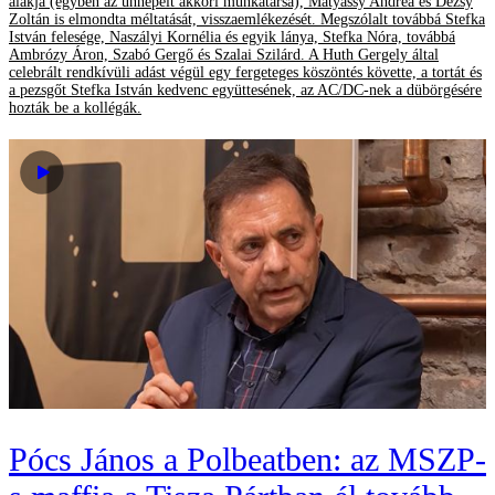
alakja (egyben az ünnepelt akkori munkatársa), Mátyássy Andrea és Dézsy
Zoltán is elmondta méltatását, visszaemlékezését. Megszólalt továbbá Stefka
István felesége, Naszályi Kornélia és egyik lánya, Stefka Nóra, továbbá
Ambrózy Áron, Szabó Gergő és Szalai Szilárd. A Huth Gergely által
celebrált rendkívüli adást végül egy fergeteges köszöntés követte, a tortát és
a pezsgőt Stefka István kedvenc együttesének, az AC/DC-nek a dübörgésére
hozták be a kollégák.
Pócs János a Polbeatben: az MSZP-