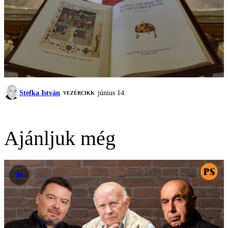
Stefka István
június 14.
VEZÉRCIKK
Ajánljuk még