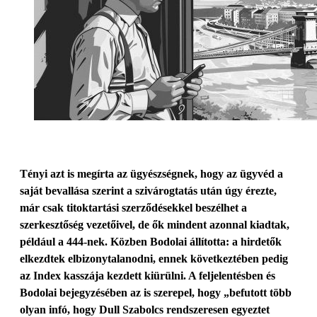
Tényi azt is megírta az ügyészségnek, hogy az ügyvéd a
saját bevallása szerint a szivárogtatás után úgy érezte,
már csak titoktartási szerződésekkel beszélhet a
szerkesztőség vezetőivel, de ők mindent azonnal kiadtak,
például a 444-nek. Közben Bodolai állította: a hirdetők
elkezdtek elbizonytalanodni, ennek következtében pedig
az Index kasszája kezdett kiürülni. A feljelentésben és
Bodolai bejegyzésében az is szerepel, hogy „befutott több
olyan infó, hogy Dull Szabolcs rendszeresen egyeztet