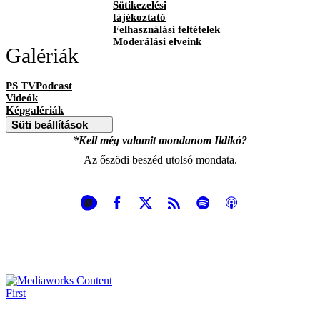
Sütikezelési
tájékoztató
Felhasználási feltételek
Moderálási elveink
Galériák
PS TVPodcast
Videók
Képgalériák
Süti beállítások
*Kell még valamit mondanom Ildikó?
Az őszödi beszéd utolsó mondata.