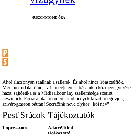
HUSZONÖTÖDIK ÓRA
Ahol alacsonyan szállnak a sallerek. És ahol nincs íróasztalfiók.
Mert ami odakerülne, az itt megjelenik. Írásaink a közmegegyezéses
hazai sajtóetika és a Médiaalkotmány szellemisége szerint
készülnek. Forrásainkat minden körülmények között megóvjuk,
szivárogtasson bátran! Szerzőink neve olykor "írói név".
PestiSrácok
Tájékoztatók
Impresszum
Adatvédelmi
tájékoztató