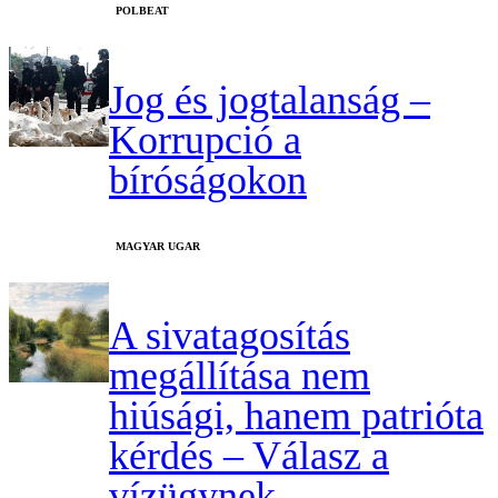
‎POLBEAT
Jog és jogtalanság –
Korrupció a
bíróságokon
MAGYAR UGAR
A sivatagosítás
megállítása nem
hiúsági, hanem patrióta
kérdés – Válasz a
vízügynek