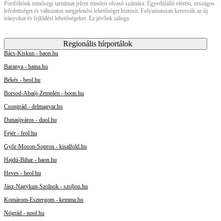
Portfóliónk minőségi tartalmat jelent minden olvasó számára. Egyedülálló elérést, országos
lefedettséget és változatos megjelenési lehetőséget biztosít. Folyamatosan keressük az új
irányokat és fejlődési lehetőségeket. Ez jövőnk záloga.
Regionális hírportálok
Bács-Kiskun - baon.hu
Baranya - bama.hu
Békés - beol.hu
Borsod-Abaúj-Zemplén - boon.hu
Csongrád - delmagyar.hu
Dunaújváros - duol.hu
Fejér - feol.hu
Győr-Moson-Sopron - kisalfold.hu
Hajdú-Bihar - haon.hu
Heves - heol.hu
Jász-Nagykun-Szolnok - szoljon.hu
Komárom-Esztergom - kemma.hu
Nógrád - nool.hu