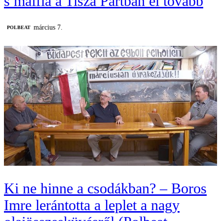
s maffia a Tisza Pártban él tovább
március 7.
‎POLBEAT
Ki ne hinne a csodákban? – Boros
Imre lerántotta a leplet a nagy