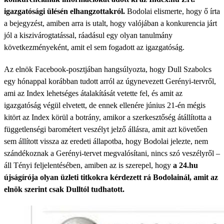
igazgatósági ülésén elhangzottakról.
Bodolai elismerte, hogy ő írta
a bejegyzést, amiben arra is utalt, hogy valójában a konkurencia járt
jól a kiszivárogtatással, ráadásul egy olyan tanulmány
következményeként, amit el sem fogadott az igazgatóság.
Az elnök Facebook-posztjában hangsúlyozta, hogy Dull Szabolcs
egy hónappal korábban tudott arról az úgynevezett Gerényi-tervről,
ami az Index lehetséges átalakítását vetette fel, és amit az
igazgatóság végül elvetett, de ennek ellenére június 21-én mégis
kitört az Index körül a botrány, amikor a szerkesztőség átállította a
függetlenségi barométert veszélyt jelző állásra, amit azt követően
sem állított vissza az eredeti állapotba, hogy Bodolai jelezte, nem
szándékoznak a Gerényi-tervet megvalósítani, nincs szó veszélyről –
áll Tényi feljelentésében, amiben az is szerepel, hogy
a 24.hu
újságírója olyan üzleti titkokra kérdezett rá Bodolainál, amit az
elnök szerint csak Dulltól tudhatott.