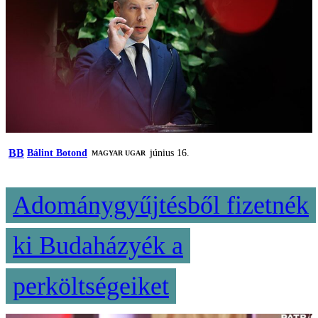
BB
Bálint Botond
június 16.
MAGYAR UGAR
Adománygyűjtésből fizetnék
ki Budaházyék a
perköltségeiket