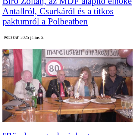
Bíró Zoltán, az MDF alapító elnöke
Antallról, Csurkáról és a titkos
paktumról a Polbeatben
2025 július 6.
‎POLBEAT