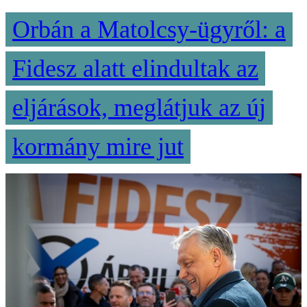
Orbán a Matolcsy-ügyről: a
Fidesz alatt elindultak az
eljárások, meglátjuk az új
kormány mire jut