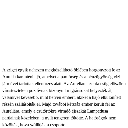
A sziget egyik nehezen megközelíthető öblében horgonyzott le az
Aurelia karanténhajó, amelyet a partiőrség és a pénzügyőrség vízi
járművei tartottak ellenőrzés alatt. Az Aureliára szerda estig először a
vírusteszteken pozitívnak bizonyult migránsokat helyezték át,
valamivel kevesebb, mint hetven embert, akiket a hajó elkülönített
részén szállásolták el. Majd további kétszáz ember került fel az
Aureliára, amely a csütörtökre virradó éjszakát Lampedusa
partjainak közelében, a nyílt tengeren töltötte. A hatóságok nem
közölték, hova szállítják a csoportot.