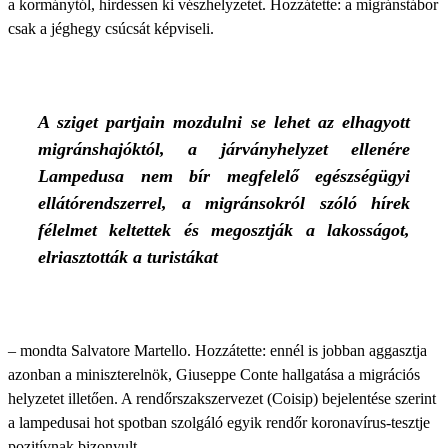
a kormánytól, hirdessen ki vészhelyzetet. Hozzátette: a migránstábor
csak a jéghegy csúcsát képviseli.
A sziget partjain mozdulni se lehet az elhagyott
migránshajóktól, a járványhelyzet ellenére
Lampedusa nem bír megfelelő egészségügyi
ellátórendszerrel, a migránsokról szóló hírek
félelmet keltettek és megosztják a lakosságot,
elriasztották a turistákat
– mondta Salvatore Martello. Hozzátette: ennél is jobban aggasztja
azonban a miniszterelnök, Giuseppe Conte hallgatása a migrációs
helyzetet illetően. A rendőrszakszervezet (Coisip) bejelentése szerint
a lampedusai hot spotban szolgáló egyik rendőr koronavírus-tesztje
pozitívnak bizonyult.