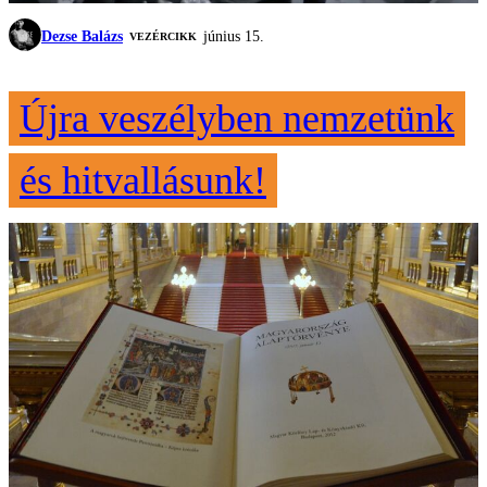
Dezse Balázs
június 15.
VEZÉRCIKK
Újra veszélyben nemzetünk
és hitvallásunk!