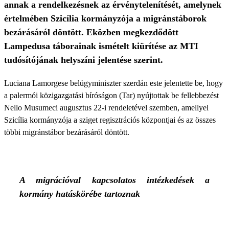
annak a rendelkezésnek az érvénytelenítését, amelynek
értelmében Szicília kormányzója a migránstáborok
bezárásáról döntött. Eközben megkezdődött
Lampedusa táborainak ismételt kiürítése az MTI
tudósítójának helyszíni jelentése szerint.
Luciana Lamorgese belügyminiszter szerdán este jelentette be, hogy
a palermói közigazgatási bíróságon (Tar) nyújtottak be fellebbezést
Nello Musumeci augusztus 22-i rendeletével szemben, amellyel
Szicília kormányzója a sziget regisztrációs központjai és az összes
többi migránstábor bezárásáról döntött.
A migrációval kapcsolatos intézkedések a
kormány hatáskörébe tartoznak