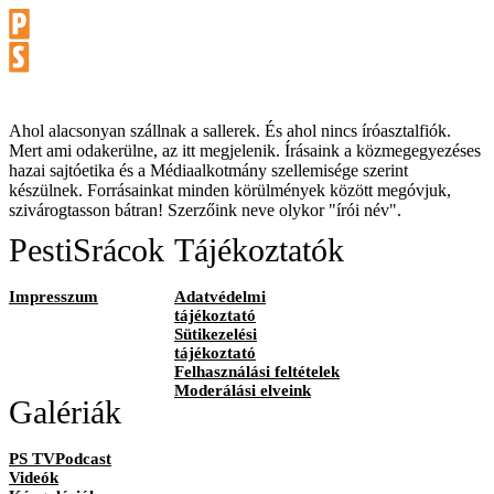
Ahol alacsonyan szállnak a sallerek. És ahol nincs íróasztalfiók.
Mert ami odakerülne, az itt megjelenik. Írásaink a közmegegyezéses
hazai sajtóetika és a Médiaalkotmány szellemisége szerint
készülnek. Forrásainkat minden körülmények között megóvjuk,
szivárogtasson bátran! Szerzőink neve olykor "írói név".
PestiSrácok
Tájékoztatók
Impresszum
Adatvédelmi
tájékoztató
Sütikezelési
tájékoztató
Felhasználási feltételek
Moderálási elveink
Galériák
PS TVPodcast
Videók