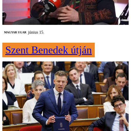
június 15.
MAGYAR UGAR
Szent Benedek útján