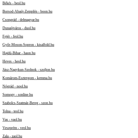
Békés - beol.hu
Borsod-Abaúj-Zemplén - boon.hu
Csongrád - delmagyar.hu
Dunaújváros - duol.hu
Fejér - feol.hu
Győr-Moson-Sopron - kisalfold.hu
Hajdú-Bihar - haon.hu
Heves - heol.hu
Jász-Nagykun-Szolnok - szoljon.hu
Komárom-Esztergom - kemma.hu
Nógrád - nool.hu
Somogy - sonline.hu
Szabolcs-Szatmár-Bereg - szon.hu
Tolna - teol.hu
Vas - vaol.hu
Veszprém - veol.hu
Zala - zaol.hu