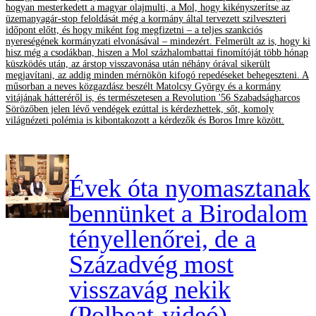
hogyan mesterkedett a magyar olajmulti, a Mol, hogy kikényszerítse az
üzemanyagár-stop feloldását még a kormány által tervezett szilveszteri
időpont előtt, és hogy miként fog megfizetni – a teljes szankciós
nyereségének kormányzati elvonásával – mindezért. Felmerült az is, hogy ki
hisz még a csodákban, hiszen a Mol százhalombattai finomítóját több hónap
küszködés után, az árstop visszavonása után néhány órával sikerült
megjavítani, az addig minden mérnökön kifogó repedéseket behegeszteni. A
műsorban a neves közgazdász beszélt Matolcsy György és a kormány
vitájának hátteréről is, és természetesen a Revolution '56 Szabadságharcos
Sörözőben jelen lévő vendégek ezúttal is kérdezhettek, sőt, komoly
világnézeti polémia is kibontakozott a kérdezők és Boros Imre között.
Évek óta nyomasztanak
bennünket a Birodalom
tényellenőrei, de a
Századvég most
visszavág nekik
(Polbeat-videó)