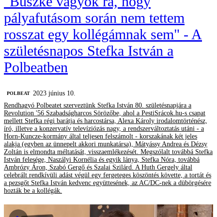
"Büszke vagyok rá, hogy
pályafutásom során nem tettem
rosszat egy kollégámnak sem" - A
születésnapos Stefka István a
Polbeatben
2023 június 10.
‎POLBEAT
Rendhagyó Polbeatet szerveztünk Stefka István 80. születésnapjára a
Revolution '56 Szabadságharcos Sörözőbe, ahol a PestiSrácok.hu-s csapat
mellett Stefka régi barátja és harcostársa, Alexa Károly irodalomtörténész,
író, illetve a konzervatív televíziózás nagy, a rendszerváltoztatás utáni - a
Horn-Kuncze-kormány által teljesen felszámolt - korszakának két jeles
alakja (egyben az ünnepelt akkori munkatársa), Mátyássy Andrea és Dézsy
Zoltán is elmondta méltatását, visszaemlékezését. Megszólalt továbbá Stefka
István felesége, Naszályi Kornélia és egyik lánya, Stefka Nóra, továbbá
Ambrózy Áron, Szabó Gergő és Szalai Szilárd. A Huth Gergely által
celebrált rendkívüli adást végül egy fergeteges köszöntés követte, a tortát és
a pezsgőt Stefka István kedvenc együttesének, az AC/DC-nek a dübörgésére
hozták be a kollégák.