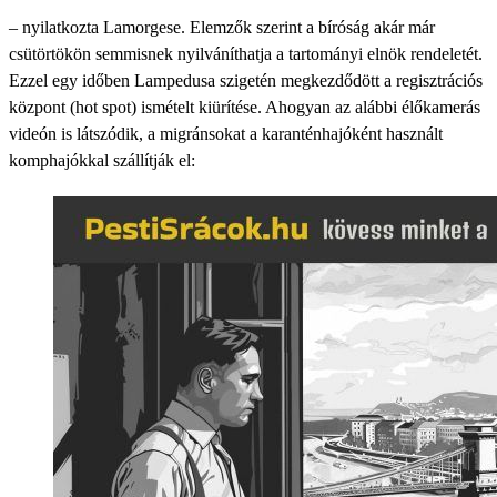
– nyilatkozta Lamorgese. Elemzők szerint a bíróság akár már
csütörtökön semmisnek nyilváníthatja a tartományi elnök rendeletét.
Ezzel egy időben Lampedusa szigetén megkezdődött a regisztrációs
központ (hot spot) ismételt kiürítése. Ahogyan az alábbi élőkamerás
videón is látszódik, a migránsokat a karanténhajóként használt
komphajókkal szállítják el: