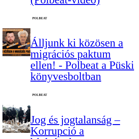
‎POLBEAT
Álljunk ki közösen a
migrációs paktum
ellen! - Polbeat a Püski
könyvesboltban
‎POLBEAT
Jog és jogtalanság –
Korrupció a