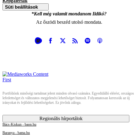
Képgalériák
Süti beállítások
*Kell még valamit mondanom Ildikó?
Az őszödi beszéd utolsó mondata.
Portfóliónk minőségi tartalmat jelent minden olvasó számára. Egyedülálló elérést, országos
lefedettséget és változatos megjelenési lehetőséget biztosít. Folyamatosan keressük az új
irányokat és fejlődési lehetőségeket. Ez jövőnk záloga.
Regionális hírportálok
Bács-Kiskun - baon.hu
Baranya - bama.hu