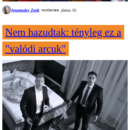
Jeszenszky Zsolt
június 16.
VEZÉRCIKK
Nem hazudtak: tényleg ez a
"valódi arcuk"