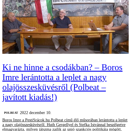
Ki ne hinne a csodákban? – Boros
Imre lerántotta a leplet a nagy
olajösszesküvésről (Polbeat –
javított kiadás!)
2022 december 10.
‎POLBEAT
Boros Imre a PestiSrácok.hu Polbeat című élő műsorában lerántotta a leplet
a nagy olajösszesküvésről. Huth Gergellyel és Stefka Istvánnal beszélgetve
elmagyarázta, milyen játszma zajlik az unió szankciós politikája mögött,