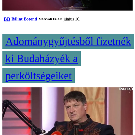
BB
Bálint Botond
június 16.
MAGYAR UGAR
Adománygyűjtésből fizetnék
ki Budaházyék a
perköltségeiket