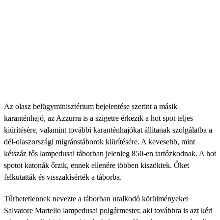
Az olasz belügyminisztérium bejelentése szerint a másik
karanténhajó, az Azzurra is a szigetre érkezik a hot spot teljes
kiürítésére, valamint további karanténhajókat állítanak szolgálatba a
dél-olaszországi migránstáborok kiürítésére. A kevesebb, mint
kétszáz fős lampedusai táborban jelenleg 850-en tartózkodnak. A hot
spotot katonák őrzik, ennek ellenére többen kiszöktek. Őket
felkutatták és visszakísérték a táborba.
Tűrhetetlennek nevezte a táborban uralkodó körülményeket
Salvatore Martello lampedusai polgármester, aki továbbra is azt kéri