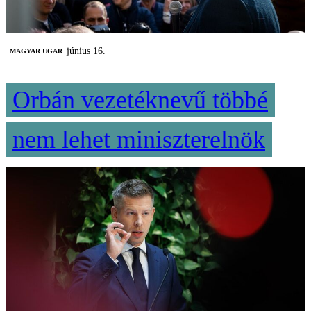
június 16.
MAGYAR UGAR
Orbán vezetéknevű többé
nem lehet miniszterelnök