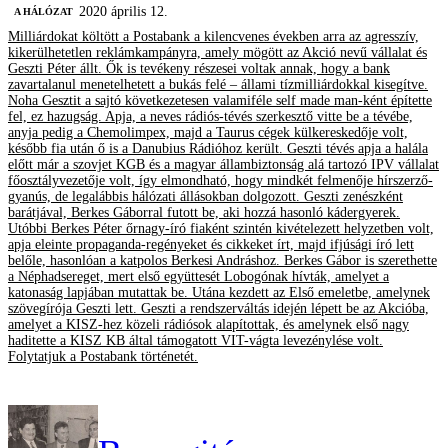
2020 április 12.
A HÁLÓZAT
Milliárdokat költött a Postabank a kilencvenes években arra az agresszív,
kikerülhetetlen reklámkampányra, amely mögött az Akció nevű vállalat és
Geszti Péter állt. Ők is tevékeny részesei voltak annak, hogy a bank
zavartalanul menetelhetett a bukás felé – állami tízmilliárdokkal kisegítve.
Noha Gesztit a sajtó következetesen valamiféle self made man-ként építette
fel, ez hazugság. Apja, a neves rádiós-tévés szerkesztő vitte be a tévébe,
anyja pedig a Chemolimpex, majd a Taurus cégek külkereskedője volt,
később fia után ő is a Danubius Rádióhoz került. Geszti tévés apja a halála
előtt már a szovjet KGB és a magyar állambiztonság alá tartozó IPV vállalat
főosztályvezetője volt, így elmondható, hogy mindkét felmenője hírszerző-
gyanús, de legalábbis hálózati állásokban dolgozott. Geszti zenészként
barátjával, Berkes Gáborral futott be, aki hozzá hasonló kádergyerek.
Utóbbi Berkes Péter őrnagy-író fiaként szintén kivételezett helyzetben volt,
apja eleinte propaganda-regényeket és cikkeket írt, majd ifjúsági író lett
belőle, hasonlóan a katpolos Berkesi Andráshoz. Berkes Gábor is szerethette
a Néphadsereget, mert első együttesét Lobogónak hívták, amelyet a
katonaság lapjában mutattak be. Utána kezdett az Első emeletbe, amelynek
szövegírója Geszti lett. Geszti a rendszerváltás idején lépett be az Akcióba,
amelyet a KISZ-hez közeli rádiósok alapítottak, és amelynek első nagy
haditette a KISZ KB által támogatott VIT-vágta levezénylése volt.
Folytatjuk a Postabank történetét.