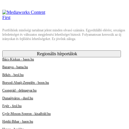
Portfóliónk minőségi tartalmat jelent minden olvasó számára. Egyedülálló elérést, országos
lefedettséget és változatos megjelenési lehetőséget biztosít. Folyamatosan keressük az új
irányokat és fejlődési lehetőségeket. Ez jövőnk záloga.
Regionális hírportálok
Bács-Kiskun - baon.hu
Baranya - bama.hu
Békés - beol.hu
Borsod-Abaúj-Zemplén - boon.hu
Csongrád - delmagyar.hu
Dunaújváros - duol.hu
Fejér - feol.hu
Győr-Moson-Sopron - kisalfold.hu
Hajdú-Bihar - haon.hu