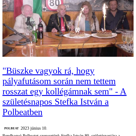
"Büszke vagyok rá, hogy
pályafutásom során nem tettem
rosszat egy kollégámnak sem" - A
születésnapos Stefka István a
Polbeatben
2023 június 10.
‎POLBEAT
Rendhagyó Polbeatet szerveztünk Stefka István 80. születésnapjára a