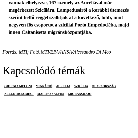
vannak elhelyezve, 167 személy az Auréliával már
megérkezett Szicíliára. Lampedusáról a korábbi ütemezés
szerint hétfő reggel szállítják át a következő, több, mint
negyven fős csoportot a szicíliai Porto Empedocléba, majd
innen Caltanisetta migránsközpontjába.
Forrás: MTI; Fotó:
MTI/EPA/ANSA/Alessandro Di Meo
Kapcsolódó témák
GIORGIA MELONI
MIGRÁCIÓ
AURELIA
SZICÍLIA
OLASZORSZÁG
NELLO MUSUMECI
MATTEO SALVINI
MIGRÁNSHAJÓ