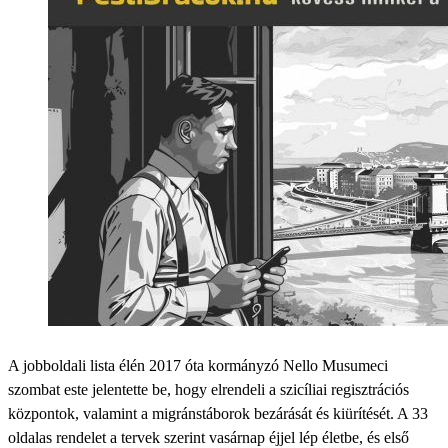
A jobboldali lista élén 2017 óta kormányzó Nello Musumeci
szombat este jelentette be, hogy elrendeli a szicíliai regisztrációs
központok, valamint a migránstáborok bezárását és kiürítését. A 33
oldalas rendelet a tervek szerint vasárnap éjjel lép életbe, és első