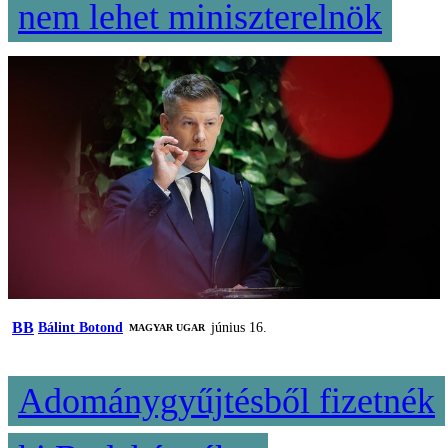
nem lehet miniszterelnök
BB
Bálint Botond
június 16.
MAGYAR UGAR
Adománygyűjtésből fizetnék