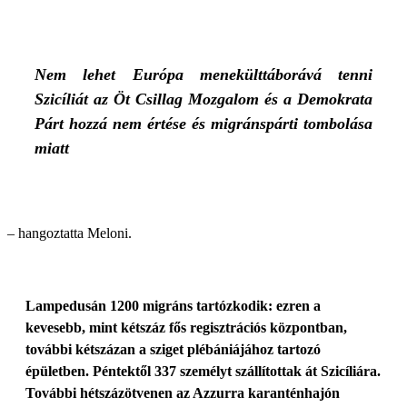
Nem lehet Európa menekülttáborává tenni
Szicíliát az Öt Csillag Mozgalom és a Demokrata
Párt hozzá nem értése és migránspárti tombolása
miatt
– hangoztatta Meloni.
Lampedusán 1200 migráns tartózkodik: ezren a
kevesebb, mint kétszáz fős regisztrációs központban,
további kétszázan a sziget plébániájához tartozó
épületben. Péntektől 337 személyt szállítottak át Szicíliára.
További hétszázötvenen az Azzurra karanténhajón