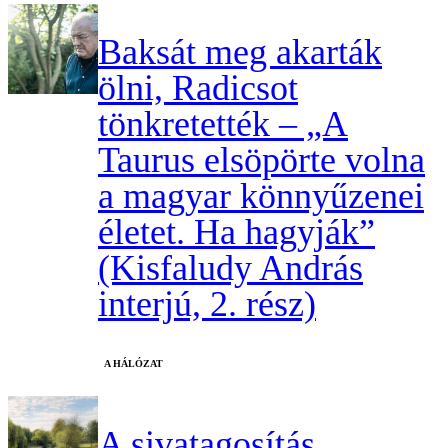
Baksát meg akarták
ölni, Radicsot
tönkretették – „A
Taurus elsöpörte volna
a magyar könnyűzenei
életet. Ha hagyják”
(Kisfaludy András
interjú, 2. rész)
A HÁLÓZAT
A sivatagosítás