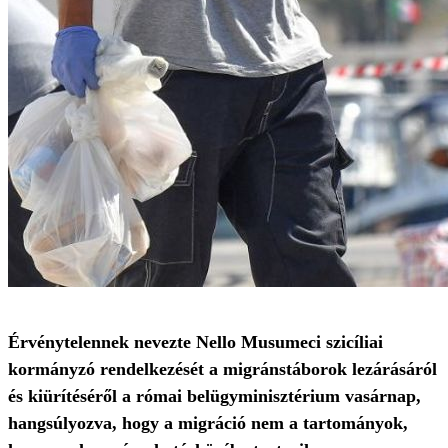
Érvénytelennek nevezte Nello Musumeci szicíliai
kormányzó rendelkezését a migránstáborok lezárásáról
és kiürítéséről a római belügyminisztérium vasárnap,
hangsúlyozva, hogy a migráció nem a tartományok,