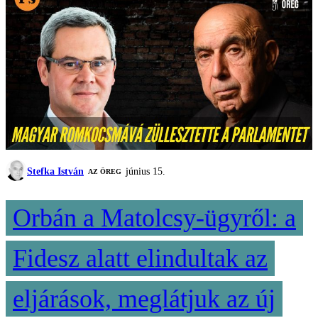
Stefka István
június 15.
AZ ÖREG
Orbán a Matolcsy-ügyről: a
Fidesz alatt elindultak az
eljárások, meglátjuk az új