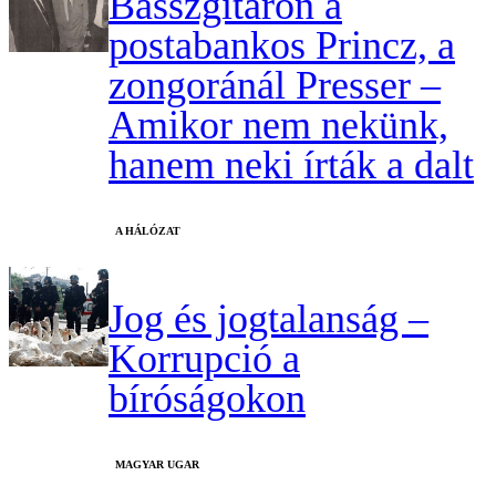
Basszgitáron a
postabankos Princz, a
zongoránál Presser –
Amikor nem nekünk,
hanem neki írták a dalt
A HÁLÓZAT
Jog és jogtalanság –
Korrupció a
bíróságokon
MAGYAR UGAR