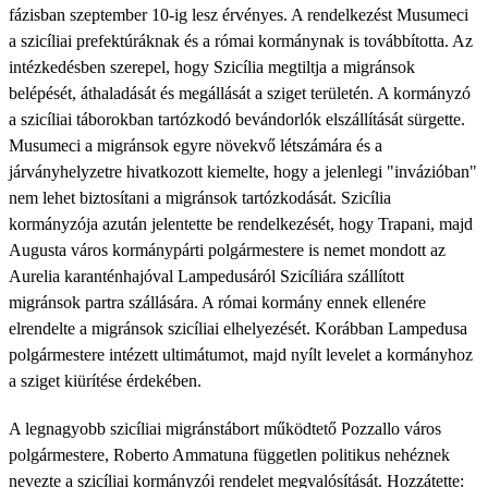
fázisban szeptember 10-ig lesz érvényes. A rendelkezést Musumeci
a szicíliai prefektúráknak és a római kormánynak is továbbította. Az
intézkedésben szerepel, hogy Szicília megtiltja a migránsok
belépését, áthaladását és megállását a sziget területén. A kormányzó
a szicíliai táborokban tartózkodó bevándorlók elszállítását sürgette.
Musumeci a migránsok egyre növekvő létszámára és a
járványhelyzetre hivatkozott kiemelte, hogy a jelenlegi "invázióban"
nem lehet biztosítani a migránsok tartózkodását. Szicília
kormányzója azután jelentette be rendelkezését, hogy Trapani, majd
Augusta város kormánypárti polgármestere is nemet mondott az
Aurelia karanténhajóval Lampedusáról Szicíliára szállított
migránsok partra szállására. A római kormány ennek ellenére
elrendelte a migránsok szicíliai elhelyezését. Korábban Lampedusa
polgármestere intézett ultimátumot, majd nyílt levelet a kormányhoz
a sziget kiürítése érdekében.
A legnagyobb szicíliai migránstábort működtető Pozzallo város
polgármestere, Roberto Ammatuna független politikus nehéznek
nevezte a szicíliai kormányzói rendelet megvalósítását. Hozzátette: