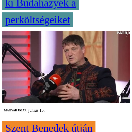
ki Budaházyék a
perköltségeiket
június 15.
MAGYAR UGAR
Szent Benedek útján