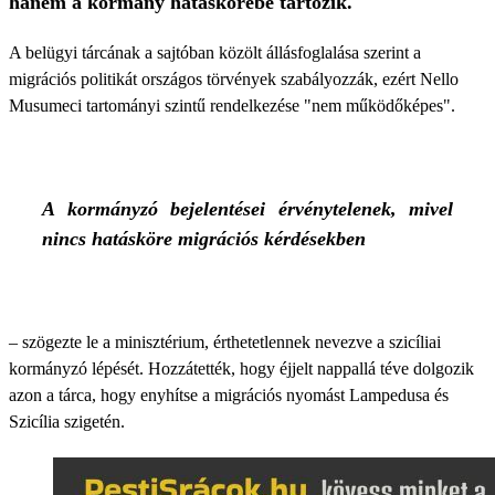
hanem a kormány hatáskörébe tartozik.
A belügyi tárcának a sajtóban közölt állásfoglalása szerint a
migrációs politikát országos törvények szabályozzák, ezért Nello
Musumeci tartományi szintű rendelkezése "nem működőképes".
A kormányzó bejelentései érvénytelenek, mivel
nincs hatásköre migrációs kérdésekben
– szögezte le a minisztérium, érthetetlennek nevezve a szicíliai
kormányzó lépését. Hozzátették, hogy éjjelt nappallá téve dolgozik
azon a tárca, hogy enyhítse a migrációs nyomást Lampedusa és
Szicília szigetén.