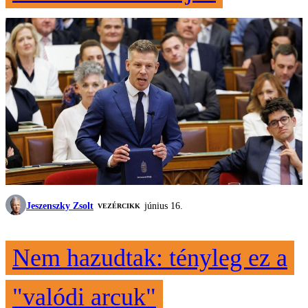
Jeszenszky Zsolt
június 16.
VEZÉRCIKK
Nem hazudtak: tényleg ez a
"valódi arcuk"