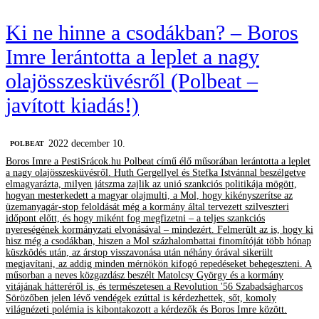
Ki ne hinne a csodákban? – Boros
Imre lerántotta a leplet a nagy
olajösszesküvésről (Polbeat –
javított kiadás!)
2022 december 10.
‎POLBEAT
Boros Imre a PestiSrácok.hu Polbeat című élő műsorában lerántotta a leplet
a nagy olajösszesküvésről. Huth Gergellyel és Stefka Istvánnal beszélgetve
elmagyarázta, milyen játszma zajlik az unió szankciós politikája mögött,
hogyan mesterkedett a magyar olajmulti, a Mol, hogy kikényszerítse az
üzemanyagár-stop feloldását még a kormány által tervezett szilveszteri
időpont előtt, és hogy miként fog megfizetni – a teljes szankciós
nyereségének kormányzati elvonásával – mindezért. Felmerült az is, hogy ki
hisz még a csodákban, hiszen a Mol százhalombattai finomítóját több hónap
küszködés után, az árstop visszavonása után néhány órával sikerült
megjavítani, az addig minden mérnökön kifogó repedéseket behegeszteni. A
műsorban a neves közgazdász beszélt Matolcsy György és a kormány
vitájának hátteréről is, és természetesen a Revolution '56 Szabadságharcos
Sörözőben jelen lévő vendégek ezúttal is kérdezhettek, sőt, komoly
világnézeti polémia is kibontakozott a kérdezők és Boros Imre között.