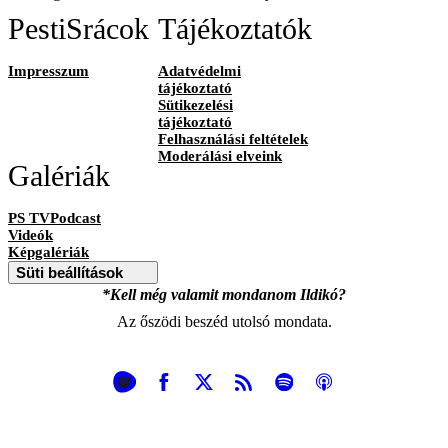
PestiSrácok
Tájékoztatók
Impresszum
Adatvédelmi
tájékoztató
Sütikezelési
tájékoztató
Felhasználási feltételek
Moderálási elveink
Galériák
PS TVPodcast
Videók
Képgalériák
Süti beállítások
*Kell még valamit mondanom Ildikó?
Az őszödi beszéd utolsó mondata.