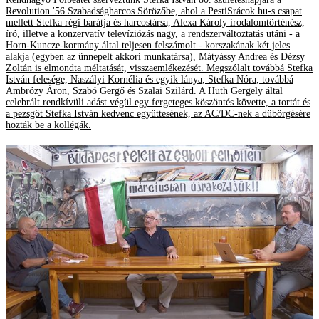
Revolution '56 Szabadságharcos Sörözőbe, ahol a PestiSrácok.hu-s csapat
mellett Stefka régi barátja és harcostársa, Alexa Károly irodalomtörténész,
író, illetve a konzervatív televíziózás nagy, a rendszerváltoztatás utáni - a
Horn-Kuncze-kormány által teljesen felszámolt - korszakának két jeles
alakja (egyben az ünnepelt akkori munkatársa), Mátyássy Andrea és Dézsy
Zoltán is elmondta méltatását, visszaemlékezését. Megszólalt továbbá Stefka
István felesége, Naszályi Kornélia és egyik lánya, Stefka Nóra, továbbá
Ambrózy Áron, Szabó Gergő és Szalai Szilárd. A Huth Gergely által
celebrált rendkívüli adást végül egy fergeteges köszöntés követte, a tortát és
a pezsgőt Stefka István kedvenc együttesének, az AC/DC-nek a dübörgésére
hozták be a kollégák.