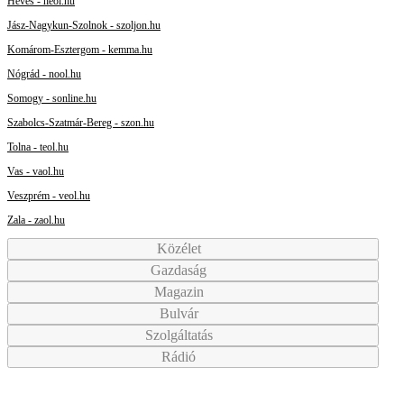
Heves - heol.hu
Jász-Nagykun-Szolnok - szoljon.hu
Komárom-Esztergom - kemma.hu
Nógrád - nool.hu
Somogy - sonline.hu
Szabolcs-Szatmár-Bereg - szon.hu
Tolna - teol.hu
Vas - vaol.hu
Veszprém - veol.hu
Zala - zaol.hu
Közélet
Gazdaság
Magazin
Bulvár
Szolgáltatás
Rádió