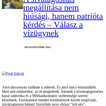
megállítása nem
hiúsági, hanem patrióta
kérdés – Válasz a
vízügynek
HUSZONÖTÖDIK ÓRA
Ahol alacsonyan szállnak a sallerek. És ahol nincs íróasztalfiók.
Mert ami odakerülne, az itt megjelenik. Írásaink a közmegegyezéses
hazai sajtóetika és a Médiaalkotmány szellemisége szerint
készülnek. Forrásainkat minden körülmények között megóvjuk,
szivárogtasson bátran! Szerzőink neve olykor "írói név".