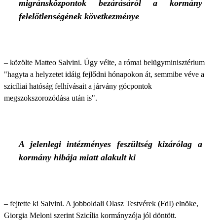
migránsközpontok bezárásáról a kormány
felelőtlenségének következménye
– közölte Matteo Salvini. Úgy vélte, a római belügyminisztérium
"hagyta a helyzetet idáig fejlődni hónapokon át, semmibe véve a
szicíliai hatóság felhívásait a járvány gócpontok
megszokszorozódása után is".
A jelenlegi intézményes feszültség kizárólag a
kormány hibája miatt alakult ki
– fejtette ki Salvini. A jobboldali Olasz Testvérek (FdI) elnöke,
Giorgia Meloni szerint Szicília kormányzója jól döntött.