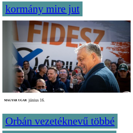
kormány mire jut
június 16.
MAGYAR UGAR
Orbán vezetéknevű többé