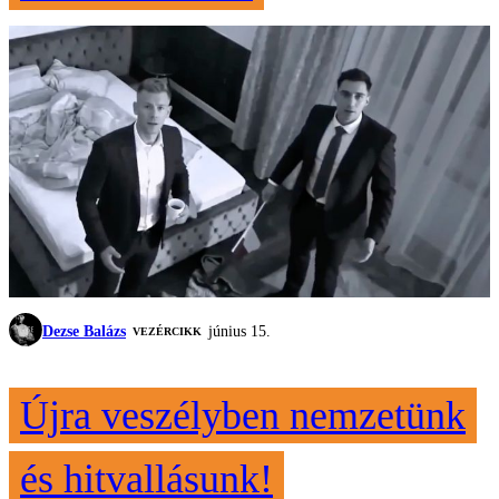
Dezse Balázs
június 15.
VEZÉRCIKK
Újra veszélyben nemzetünk
és hitvallásunk!