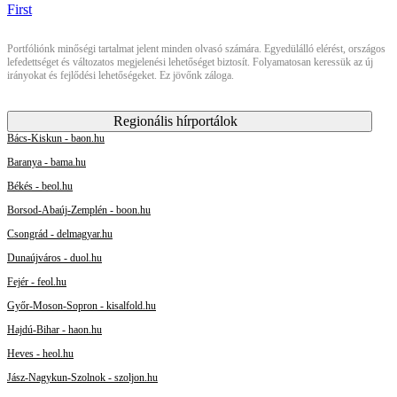
Portfóliónk minőségi tartalmat jelent minden olvasó számára. Egyedülálló elérést, országos
lefedettséget és változatos megjelenési lehetőséget biztosít. Folyamatosan keressük az új
irányokat és fejlődési lehetőségeket. Ez jövőnk záloga.
Regionális hírportálok
Bács-Kiskun - baon.hu
Baranya - bama.hu
Békés - beol.hu
Borsod-Abaúj-Zemplén - boon.hu
Csongrád - delmagyar.hu
Dunaújváros - duol.hu
Fejér - feol.hu
Győr-Moson-Sopron - kisalfold.hu
Hajdú-Bihar - haon.hu
Heves - heol.hu
Jász-Nagykun-Szolnok - szoljon.hu