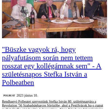
"Büszke vagyok rá, hogy
pályafutásom során nem tettem
rosszat egy kollégámnak sem" - A
születésnapos Stefka István a
Polbeatben
2023 június 10.
‎POLBEAT
Rendhagyó Polbeatet szerveztünk Stefka István 80. születésnapjára a
Revolution '56 Szabadságharcos Sörözőbe, ahol a PestiSrácok.hu-s csapat