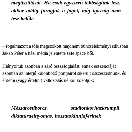
megtisztítását. Ha csak egyszerű többségünk lesz,
akkor addig faragjuk a jogot, míg igazság nem
lesz belőle
– fogalmazott a tőle megszokott majdnem bűncselekményi stílusban
Jakab Péter a házi média jelentette safe space-ből.
Hiányoltuk azonban a záró összefoglalást, ennek esszenciáját
azonban az interjú különböző pontjairól sikerült összeszednünk, és
érdemi (vagy értelmi) változtatás nélkül közöljük:
Mészárostiborcz, stadionkórházkrumpli,
diktatúraelnyomás, hozzatokinniaferinek