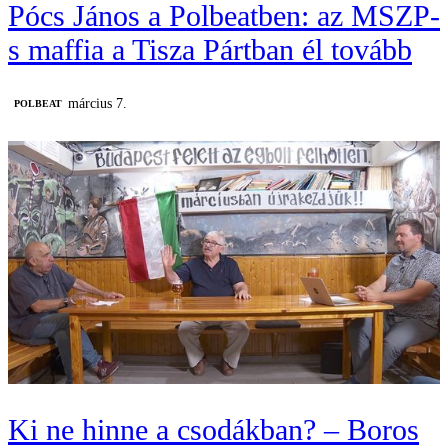
Pócs János a Polbeatben: az MSZP-
s maffia a Tisza Pártban él tovább
március 7.
‎POLBEAT
Ki ne hinne a csodákban? – Boros