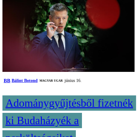
BB
Bálint Botond
június 16.
MAGYAR UGAR
Adománygyűjtésből fizetnék
ki Budaházyék a