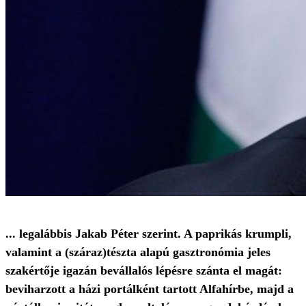
... legalábbis Jakab Péter szerint. A paprikás krumpli,
valamint a (száraz)tészta alapú gasztronómia jeles
szakértője igazán bevállalós lépésre szánta el magát:
beviharzott a házi portálként tartott Alfahírbe, majd a