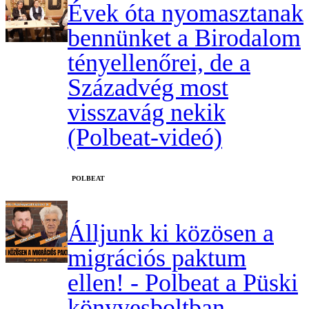
Évek óta nyomasztanak
bennünket a Birodalom
tényellenőrei, de a
Századvég most
visszavág nekik
(Polbeat-videó)
‎POLBEAT
Álljunk ki közösen a
migrációs paktum
ellen! - Polbeat a Püski
könyvesboltban