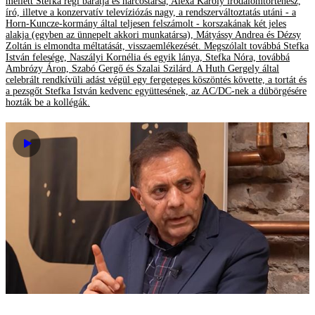
mellett Stefka régi barátja és harcostársa, Alexa Károly irodalomtörténész,
író, illetve a konzervatív televíziózás nagy, a rendszerváltoztatás utáni - a
Horn-Kuncze-kormány által teljesen felszámolt - korszakának két jeles
alakja (egyben az ünnepelt akkori munkatársa), Mátyássy Andrea és Dézsy
Zoltán is elmondta méltatását, visszaemlékezését. Megszólalt továbbá Stefka
István felesége, Naszályi Kornélia és egyik lánya, Stefka Nóra, továbbá
Ambrózy Áron, Szabó Gergő és Szalai Szilárd. A Huth Gergely által
celebrált rendkívüli adást végül egy fergeteges köszöntés követte, a tortát és
a pezsgőt Stefka István kedvenc együttesének, az AC/DC-nek a dübörgésére
hozták be a kollégák.