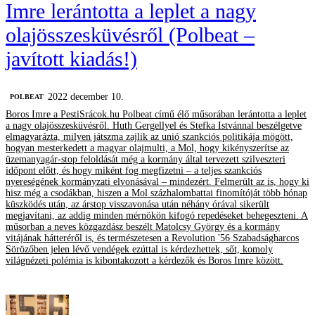
Imre lerántotta a leplet a nagy
olajösszesküvésről (Polbeat –
javított kiadás!)
2022 december 10.
‎POLBEAT
Boros Imre a PestiSrácok.hu Polbeat című élő műsorában lerántotta a leplet
a nagy olajösszesküvésről. Huth Gergellyel és Stefka Istvánnal beszélgetve
elmagyarázta, milyen játszma zajlik az unió szankciós politikája mögött,
hogyan mesterkedett a magyar olajmulti, a Mol, hogy kikényszerítse az
üzemanyagár-stop feloldását még a kormány által tervezett szilveszteri
időpont előtt, és hogy miként fog megfizetni – a teljes szankciós
nyereségének kormányzati elvonásával – mindezért. Felmerült az is, hogy ki
hisz még a csodákban, hiszen a Mol százhalombattai finomítóját több hónap
küszködés után, az árstop visszavonása után néhány órával sikerült
megjavítani, az addig minden mérnökön kifogó repedéseket behegeszteni. A
műsorban a neves közgazdász beszélt Matolcsy György és a kormány
vitájának hátteréről is, és természetesen a Revolution '56 Szabadságharcos
Sörözőben jelen lévő vendégek ezúttal is kérdezhettek, sőt, komoly
világnézeti polémia is kibontakozott a kérdezők és Boros Imre között.