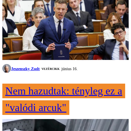
Jeszenszky Zsolt
június 16.
VEZÉRCIKK
Nem hazudtak: tényleg ez a
"valódi arcuk"