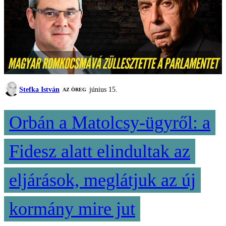
Stefka István
június 15.
AZ ÖREG
Orbán a Matolcsy-ügyről: a
Fidesz alatt elindultak az
eljárások, meglátjuk az új
kormány mire jut