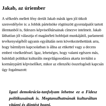
Jakab, az úriember
A séfkedés mellett fény derült Jakab másik igen jól titkolt
szenvedélyére is: a Jobbik pártelnöke rögtönzött gyorstalpalót tartott
illemtanból is, fideszes képviselőtársainak címezve intelmeit. Jakab
láthatóan jól választja el magánéleti hobbijait munkájától, parlamenti
tevékenységéből ugyanis egyáltalán nem következtethettünk arra,
hogy bármilyen kapcsolatban is állna az etikettel vagy a decens
emberi viselkedéssel. Igaz, lehetséges, hogy valami egészen más,
baloldali politikai kulturális megvilágosodásra akarta invitálni a
kormánypárti képviselőket, mikor az ellenzéki összefogósdi kapcsán
úgy fogalmazott:
Igazi demokrácia-tanfolyam lehetne ez a Fidesz
politikusainak is. Megtanulhatnának kulturáltan
vitázni és döntést hozni.