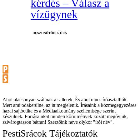
kérdés – Válasz a
vízügynek
HUSZONÖTÖDIK ÓRA
Ahol alacsonyan szállnak a sallerek. És ahol nincs íróasztalfiók.
Mert ami odakerülne, az itt megjelenik. Írásaink a közmegegyezéses
hazai sajtóetika és a Médiaalkotmány szellemisége szerint
készülnek. Forrásainkat minden körülmények között megóvjuk,
szivárogtasson bátran! Szerzőink neve olykor "írói név".
PestiSrácok
Tájékoztatók