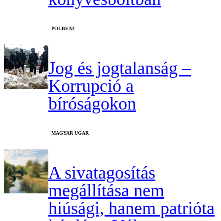
‎POLBEAT
Jog és jogtalanság –
Korrupció a
bíróságokon
MAGYAR UGAR
A sivatagosítás
megállítása nem
hiúsági, hanem patrióta