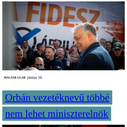
június 16.
MAGYAR UGAR
Orbán vezetéknevű többé
nem lehet miniszterelnök