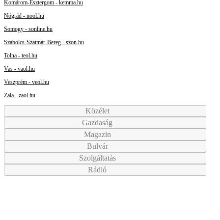
Komárom-Esztergom - kemma.hu
Nógrád - nool.hu
Somogy - sonline.hu
Szabolcs-Szatmár-Bereg - szon.hu
Tolna - teol.hu
Vas - vaol.hu
Veszprém - veol.hu
Zala - zaol.hu
Közélet
Gazdaság
Magazin
Bulvár
Szolgáltatás
Rádió