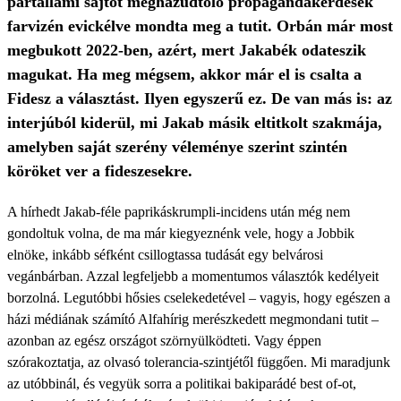
pártállami sajtót meghazudtoló propagandakérdések
farvizén evickélve mondta meg a tutit. Orbán már most
megbukott 2022-ben, azért, mert Jakabék odateszik
magukat. Ha meg mégsem, akkor már el is csalta a
Fidesz a választást. Ilyen egyszerű ez. De van más is: az
interjúból kiderül, mi Jakab másik eltitkolt szakmája,
amelyben saját szerény véleménye szerint szintén
köröket ver a fideszesekre.
A hírhedt Jakab-féle paprikáskrumpli-incidens után még nem
gondoltuk volna, de ma már kiegyeznénk vele, hogy a Jobbik
elnöke, inkább séfként csillogtassa tudását egy belvárosi
vegánbárban. Azzal legfeljebb a momentumos választók kedélyeit
borzolná. Legutóbbi hősies cselekedetével – vagyis, hogy egészen a
házi médiának számító Alfahírig merészkedett megmondani tutit –
azonban az egész országot szörnyülködteti. Vagy éppen
szórakoztatja, az olvasó tolerancia-szintjétől függően. Mi maradjunk
az utóbbinál, és vegyük sorra a politikai bakiparádé best of-ot,