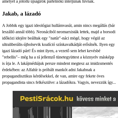
amelyet a
jótollú
újságírók pártelnöki interjúnak hívnak.
Jakab, a lázadó
A Jobbik egy igazi ideológiai hullámvasút, amin nincs megállás (bár
leszálló annál több). Neonáciból neomarxisták lettek, majd a borsodi
időközi idejére beálltak egy "natúr"-náci mögé, hogy végül az
ultraliberális-újbolsevik koalíció színkavalkádját erősítsék. Ilyen egy
igazi lázadó párt! És mint ilyen, a vezető sem lehet kevésbé
"rebellis"– még ha a rá jellemző tünetegyüttest a köznyelv másképp
is írja le. A lakájmédiájuk persze mindent megtesz az imidzsmentés
érdekében: az Alfahír is próbált mankót adni Jakabnak a
propagandisztikus kérdésekkel, de van, amire egy fekete öves
propagandista sincs felkészülve: a lázadókra. Vagyis, nevezzük így...