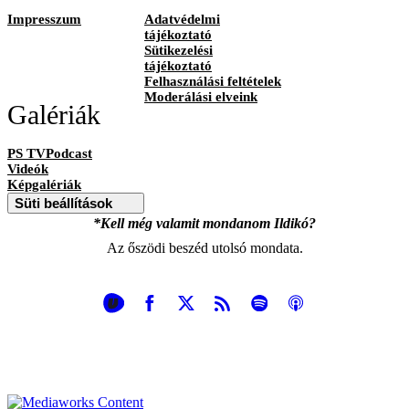
Impresszum
Adatvédelmi
tájékoztató
Sütikezelési
tájékoztató
Felhasználási feltételek
Moderálási elveink
Galériák
PS TVPodcast
Videók
Képgalériák
Süti beállítások
*Kell még valamit mondanom Ildikó?
Az őszödi beszéd utolsó mondata.