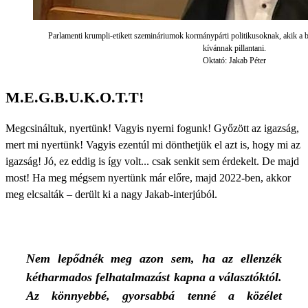
Parlamenti krumpli-etikett szemináriumok kormánypárti politikusoknak, akik a b
kívánnak pillantani.
Oktató: Jakab Péter
M.E.G.B.U.K.O.T.T!
Megcsináltuk, nyertünk! Vagyis nyerni fogunk! Győzött az igazság,
mert mi nyertünk! Vagyis ezentúl mi dönthetjük el azt is, hogy mi az
igazság! Jó, ez eddig is így volt... csak senkit sem érdekelt. De majd
most! Ha meg mégsem nyertünk már előre, majd 2022-ben, akkor
meg elcsalták – derült ki a nagy Jakab-interjúból.
Nem lepődnék meg azon sem, ha az ellenzék
kétharmados felhatalmazást kapna a választóktól.
Az könnyebbé, gyorsabbá tenné a közélet