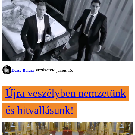
Dezse Balázs
június 15.
VEZÉRCIKK
Újra veszélyben nemzetünk
és hitvallásunk!