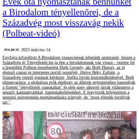
Évek óta nyomasztanak bennünket
a Birodalom tényellenőrei, de a
Századvég most visszavág nekik
(Polbeat-videó)
2025 március 14.
‎POLBEAT
Egyfajta kifordított A Birodalom visszavágnak lehetünk szemtanúi, hiszen a
Századvég új Tényellenőr.hu-ja épp a birodalomnak vág vissza - vezette fel
a legutóbbi Polbeat-beszélgetést Huth Gergely, aki Both Hunort, az új
elemző csapat és internetes portál vezetőjét, illetve Béky Zoltánt, a
Századvég vezető jogászát kérdezte, Stefka István közreműködésével. Both
elmagyarázta: a globalista erők épphogy az álhírek terjesztéséhez használják
a fizetett "tényellenőr csapataikat" és elég nagy sikerrel jártak világszerte a
negatív kampányaikkal, hangulatkeltéseikkel. E fegyverük kifejezetten a
nemzeti szuverenitás megtámadására irányult, de "most ellenük fordítjuk
azt."