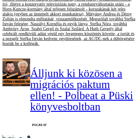
író, illetve a konzervatív televíziózás nagy, a rendszerváltoztatás utáni - a
Horn-Kuncze-kormány által teljesen felszámolt - korszakának két jeles
alakja (egyben az ünnepelt akkori munkatársa), Mátyássy Andrea és Dézsy
Zoltán is elmondta méltatását, visszaemlékezését. Megszólalt továbbá Stefka
István felesége, Naszályi Kornélia és egyik lánya, Stefka Nóra, továbbá
Ambrózy Áron, Szabó Gergő és Szalai Szilárd. A Huth Gergely által
celebrált rendkívüli adást végül egy fergeteges köszöntés követte, a tortát és
a pezsgőt Stefka István kedvenc együttesének, az AC/DC-nek a dübörgésére
hozták be a kollégák.
Álljunk ki közösen a
migrációs paktum
ellen! - Polbeat a Püski
könyvesboltban
‎POLBEAT