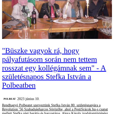
"Büszke vagyok rá, hogy
pályafutásom során nem tettem
rosszat egy kollégámnak sem" - A
születésnapos Stefka István a
Polbeatben
2023 június 10.
‎POLBEAT
Rendhagyó Polbeatet szerveztünk Stefka István 80. születésnapjára a
Revolution '56 Szabadságharcos Sörözőbe, ahol a PestiSrácok.hu-s csapat
mellett Stefka régi barátja és harcostársa, Alexa Károly irodalomtörténész,