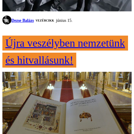
Dezse Balázs
június 15.
VEZÉRCIKK
Újra veszélyben nemzetünk
és hitvallásunk!