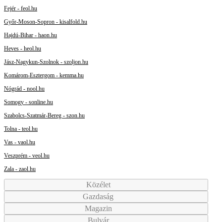
Fejér - feol.hu
Győr-Moson-Sopron - kisalfold.hu
Hajdú-Bihar - haon.hu
Heves - heol.hu
Jász-Nagykun-Szolnok - szoljon.hu
Komárom-Esztergom - kemma.hu
Nógrád - nool.hu
Somogy - sonline.hu
Szabolcs-Szatmár-Bereg - szon.hu
Tolna - teol.hu
Vas - vaol.hu
Veszprém - veol.hu
Zala - zaol.hu
Közélet
Gazdaság
Magazin
Bulvár