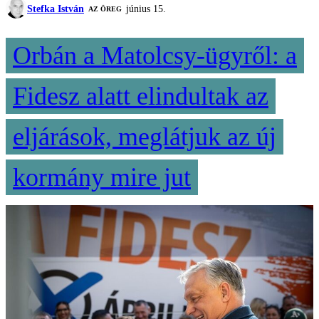
Stefka István
június 15.
AZ ÖREG
Orbán a Matolcsy-ügyről: a
Fidesz alatt elindultak az
eljárások, meglátjuk az új
kormány mire jut