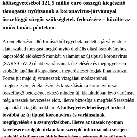
költségvetéséből 121,5 millió euró összegű kiegészítő
támogatás nyújtsanak a koronavírus-járvánnyal
összefüggő sürgős szükségletek fedezésére – közölte az
uniós tanács pénteken.
A rendelkezésre álló forrásokból egyebek mellett a járvány ideje
alatti szabad mozgást megkönnyítő digitális oltási igazolványhoz
kapcsolódó előkészítő munkát, valamint az új típusú koronavírus
(SARS-CoV-2) újabb variánsainak észlelésére és megfigyelésére
szolgáló tagállami kapacitások megerősítését fogják finanszírozni.
Forrás jut majd új vírustesztek vizsgálati módszereinek
kifejlesztésére, értékelésére és kiigazítására a koronavírussal
összefüggő betegséget okozó minden új, kialakulóban lévő variánsra
még a tesztek bevezetése előtt, illetve biztosítja a megfelelő tesztelési
kapacitást a tagállamokban.
A költségvetés lehetőséget biztosít
továbbá az új típusú koronavírus és variánsainak
megfigyelésére a szennyvizekben, illetve az utasok nyomon
követésére szolgáló űrlapokon szereplő információk cseréjére
szolgáló platform továbbfejlesztésére a résztvevő tagállamok