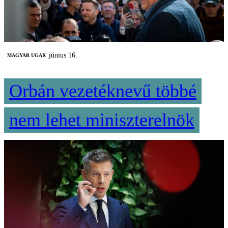
június 16.
MAGYAR UGAR
Orbán vezetéknevű többé
nem lehet miniszterelnök