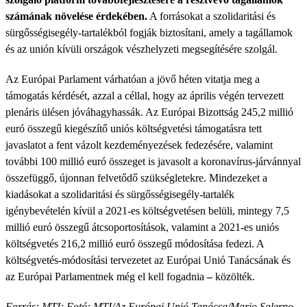
számának növelése érdekében.
A forrásokat a szolidaritási és
sürgősségisegély-tartalékból fogják biztosítani, amely a tagállamok
és az unión kívüli országok vészhelyzeti megsegítésére szolgál.
Az Európai Parlament várhatóan a jövő héten vitatja meg a
támogatás kérdését, azzal a céllal, hogy az április végén tervezett
plenáris ülésen jóváhagyhassák. Az Európai Bizottság 245,2 millió
euró összegű kiegészítő uniós költségvetési támogatásra tett
javaslatot a fent vázolt kezdeményezések fedezésére, valamint
további 100 millió euró összeget is javasolt a koronavírus-járvánnyal
összefüggő, újonnan felvetődő szükségletekre. Mindezeket a
kiadásokat a szolidaritási és sürgősségisegély-tartalék
igénybevételén kívül a 2021-es költségvetésen belüli, mintegy 7,5
millió euró összegű átcsoportosítások, valamint a 2021-es uniós
költségvetés 216,2 millió euró összegű módosítása fedezi. A
költségvetés-módosítási tervezetet az Európai Unió Tanácsának és
az Európai Parlamentnek még el kell fogadnia
–
közölték.
Forrás: MTI; Fotó: MTI/Az Európai Unió Tanácsa/Mario Salerno