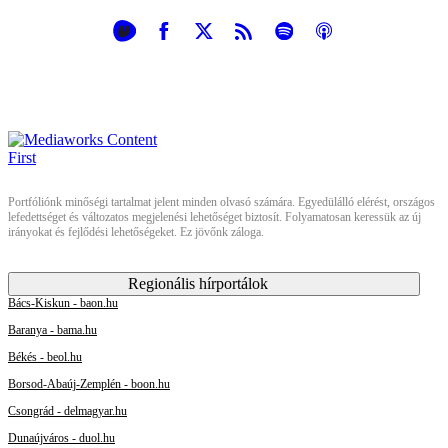
Portfóliónk minőségi tartalmat jelent minden olvasó számára. Egyedülálló elérést, országos
lefedettséget és változatos megjelenési lehetőséget biztosít. Folyamatosan keressük az új
irányokat és fejlődési lehetőségeket. Ez jövőnk záloga.
Regionális hírportálok
Bács-Kiskun - baon.hu
Baranya - bama.hu
Békés - beol.hu
Borsod-Abaúj-Zemplén - boon.hu
Csongrád - delmagyar.hu
Dunaújváros - duol.hu