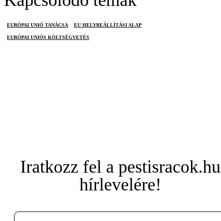
Kapcsolódó témák
EURÓPAI UNIÓ TANÁCSA
EU HELYREÁLLÍTÁSI ALAP
EURÓPAI UNIÓS KÖLTSÉGVETÉS
Iratkozz fel a pestisracok.hu
hírlevelére!