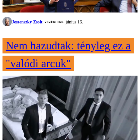
Jeszenszky Zsolt
június 16.
VEZÉRCIKK
Nem hazudtak: tényleg ez a
"valódi arcuk"