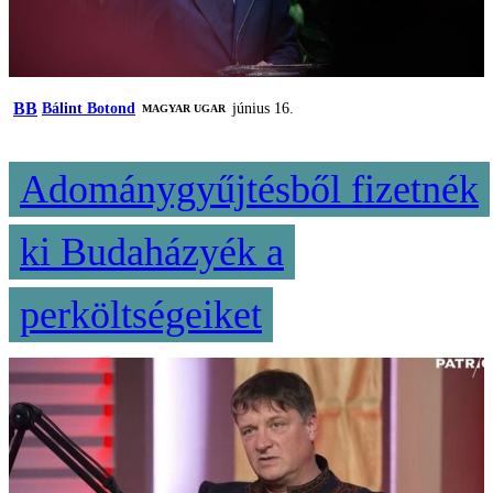
BB
Bálint Botond
június 16.
MAGYAR UGAR
Adománygyűjtésből fizetnék
ki Budaházyék a
perköltségeiket