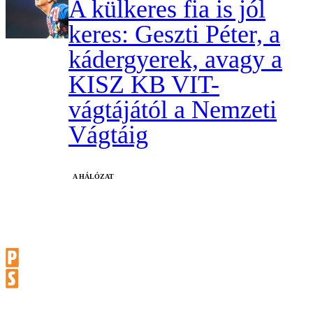
A külkeres fia is jól
keres: Geszti Péter, a
kádergyerek, avagy a
KISZ KB VIT-
vágtájától a Nemzeti
Vágtáig
A HÁLÓZAT