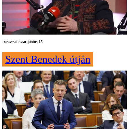
június 15.
MAGYAR UGAR
Szent Benedek útján