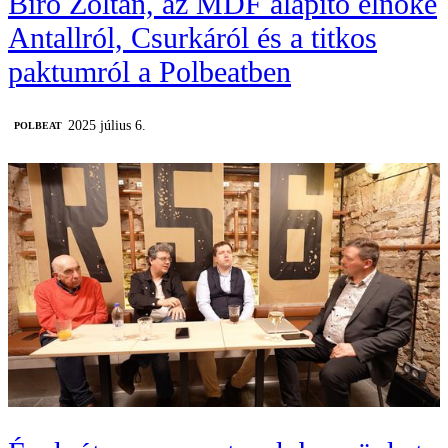
Bíró Zoltán, az MDF alapító elnöke
Antallról, Csurkáról és a titkos
paktumról a Polbeatben
2025 július 6.
‎POLBEAT