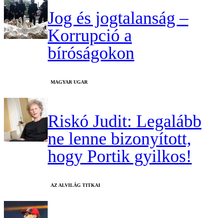
Jog és jogtalanság –
Korrupció a
bíróságokon
MAGYAR UGAR
Riskó Judit: Legalább
ne lenne bizonyított,
hogy Portik gyilkos!
AZ ALVILÁG TITKAI