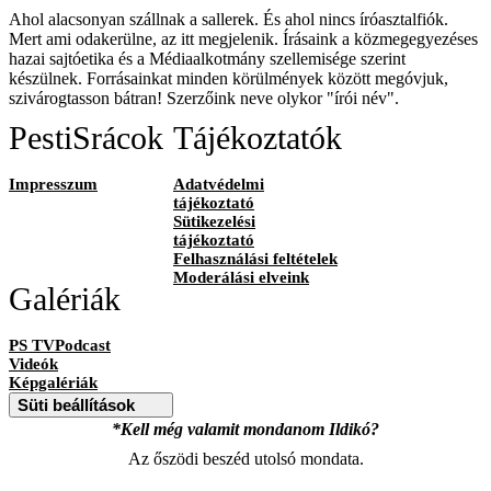
Ahol alacsonyan szállnak a sallerek. És ahol nincs íróasztalfiók.
Mert ami odakerülne, az itt megjelenik. Írásaink a közmegegyezéses
hazai sajtóetika és a Médiaalkotmány szellemisége szerint
készülnek. Forrásainkat minden körülmények között megóvjuk,
szivárogtasson bátran! Szerzőink neve olykor "írói név".
PestiSrácok
Tájékoztatók
Impresszum
Adatvédelmi
tájékoztató
Sütikezelési
tájékoztató
Felhasználási feltételek
Moderálási elveink
Galériák
PS TVPodcast
Videók
Képgalériák
Süti beállítások
*Kell még valamit mondanom Ildikó?
Az őszödi beszéd utolsó mondata.