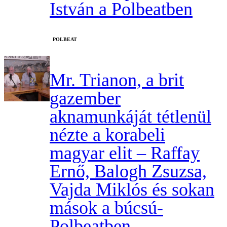
István a Polbeatben
‎POLBEAT
Mr. Trianon, a brit
gazember
aknamunkáját tétlenül
nézte a korabeli
magyar elit – Raffay
Ernő, Balogh Zsuzsa,
Vajda Miklós és sokan
mások a búcsú-
Polbeatben