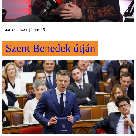
június 15.
MAGYAR UGAR
Szent Benedek útján