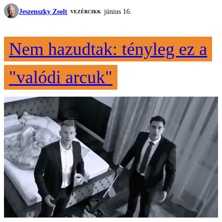
Jeszenszky Zsolt
június 16.
VEZÉRCIKK
Nem hazudtak: tényleg ez a
"valódi arcuk"