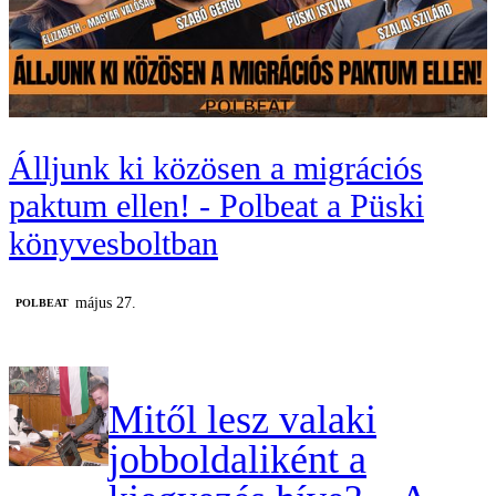
Álljunk ki közösen a migrációs
paktum ellen! - Polbeat a Püski
könyvesboltban
május 27.
‎POLBEAT
Mitől lesz valaki
jobboldaliként a