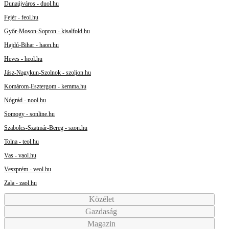
Dunaújváros - duol.hu
Fejér - feol.hu
Győr-Moson-Sopron - kisalfold.hu
Hajdú-Bihar - haon.hu
Heves - heol.hu
Jász-Nagykun-Szolnok - szoljon.hu
Komárom-Esztergom - kemma.hu
Nógrád - nool.hu
Somogy - sonline.hu
Szabolcs-Szatmár-Bereg - szon.hu
Tolna - teol.hu
Vas - vaol.hu
Veszprém - veol.hu
Zala - zaol.hu
Közélet
Gazdaság
Magazin