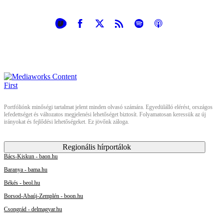
Portfóliónk minőségi tartalmat jelent minden olvasó számára. Egyedülálló elérést, országos
lefedettséget és változatos megjelenési lehetőséget biztosít. Folyamatosan keressük az új
irányokat és fejlődési lehetőségeket. Ez jövőnk záloga.
Regionális hírportálok
Bács-Kiskun - baon.hu
Baranya - bama.hu
Békés - beol.hu
Borsod-Abaúj-Zemplén - boon.hu
Csongrád - delmagyar.hu