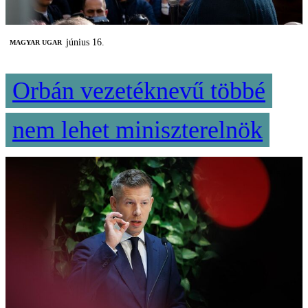
június 16.
MAGYAR UGAR
Orbán vezetéknevű többé
nem lehet miniszterelnök