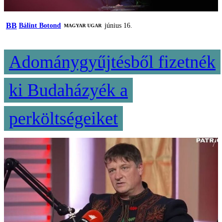
BB
Bálint Botond
június 16.
MAGYAR UGAR
Adománygyűjtésből fizetnék
ki Budaházyék a
perköltségeiket