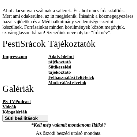
Ahol alacsonyan szállnak a sallerek. És ahol nincs íróasztalfiók.
Mert ami odakerülne, az itt megjelenik. Írásaink a közmegegyezéses
hazai sajtóetika és a Médiaalkotmány szellemisége szerint
készülnek. Forrásainkat minden körülmények között megóvjuk,
szivárogtasson bátran! Szerzőink neve olykor "írói név".
PestiSrácok
Tájékoztatók
Impresszum
Adatvédelmi
tájékoztató
Sütikezelési
tájékoztató
Felhasználási feltételek
Moderálási elveink
Galériák
PS TVPodcast
Videók
Képgalériák
Süti beállítások
*Kell még valamit mondanom Ildikó?
Az őszödi beszéd utolsó mondata.