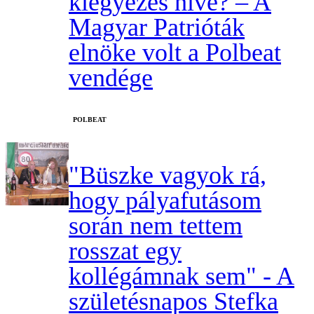
kiegyezés híve? – A
Magyar Patrióták
elnöke volt a Polbeat
vendége
‎POLBEAT
"Büszke vagyok rá,
hogy pályafutásom
során nem tettem
rosszat egy
kollégámnak sem" - A
születésnapos Stefka