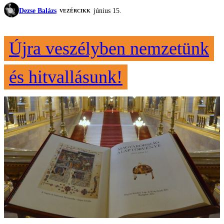
Dezse Balázs
június 15.
VEZÉRCIKK
Újra veszélyben nemzetünk
és hitvallásunk!