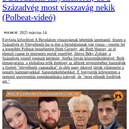
Századvég most visszavág nekik
(Polbeat-videó)
2025 március 14.
‎POLBEAT
Egyfajta kifordított A Birodalom visszavágnak lehetünk szemtanúi, hiszen a
Századvég új Tényellenőr.hu-ja épp a birodalomnak vág vissza - vezette fel
a legutóbbi Polbeat-beszélgetést Huth Gergely, aki Both Hunort, az új
elemző csapat és internetes portál vezetőjét, illetve Béky Zoltánt, a
Századvég vezető jogászát kérdezte, Stefka István közreműködésével. Both
elmagyarázta: a globalista erők épphogy az álhírek terjesztéséhez használják
a fizetett "tényellenőr csapataikat" és elég nagy sikerrel jártak világszerte a
negatív kampányaikkal, hangulatkeltéseikkel. E fegyverük kifejezetten a
nemzeti szuverenitás megtámadására irányult, de "most ellenük fordítjuk
azt."