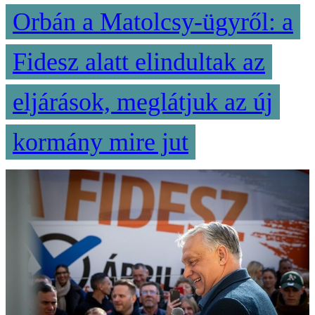
Orbán a Matolcsy-ügyről: a
Fidesz alatt elindultak az
eljárások, meglátjuk az új
kormány mire jut