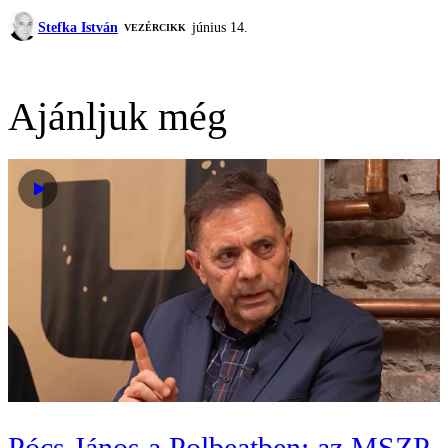
Stefka István
június 14.
VEZÉRCIKK
Ajánljuk még
Pócs János a Polbeatben: az MSZP-