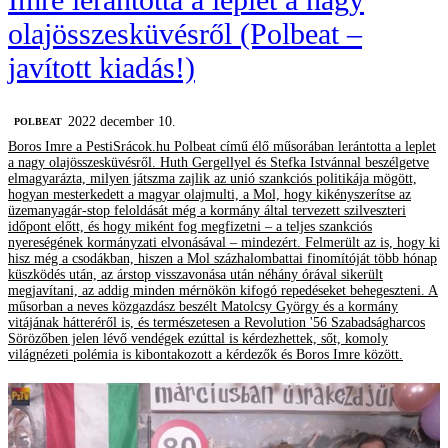
olajösszesküvésről (Polbeat –
javított kiadás!)
2022 december 10.
‎POLBEAT
Boros Imre a PestiSrácok.hu Polbeat című élő műsorában lerántotta a leplet
a nagy olajösszesküvésről. Huth Gergellyel és Stefka Istvánnal beszélgetve
elmagyarázta, milyen játszma zajlik az unió szankciós politikája mögött,
hogyan mesterkedett a magyar olajmulti, a Mol, hogy kikényszerítse az
üzemanyagár-stop feloldását még a kormány által tervezett szilveszteri
időpont előtt, és hogy miként fog megfizetni – a teljes szankciós
nyereségének kormányzati elvonásával – mindezért. Felmerült az is, hogy ki
hisz még a csodákban, hiszen a Mol százhalombattai finomítóját több hónap
küszködés után, az árstop visszavonása után néhány órával sikerült
megjavítani, az addig minden mérnökön kifogó repedéseket behegeszteni. A
műsorban a neves közgazdász beszélt Matolcsy György és a kormány
vitájának hátteréről is, és természetesen a Revolution '56 Szabadságharcos
Sörözőben jelen lévő vendégek ezúttal is kérdezhettek, sőt, komoly
világnézeti polémia is kibontakozott a kérdezők és Boros Imre között.