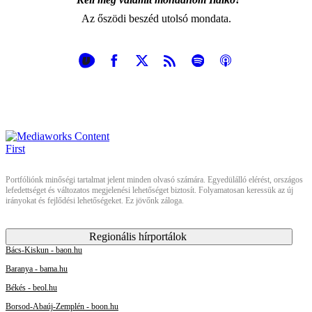
Az őszödi beszéd utolsó mondata.
Portfóliónk minőségi tartalmat jelent minden olvasó számára. Egyedülálló elérést, országos
lefedettséget és változatos megjelenési lehetőséget biztosít. Folyamatosan keressük az új
irányokat és fejlődési lehetőségeket. Ez jövőnk záloga.
Regionális hírportálok
Bács-Kiskun - baon.hu
Baranya - bama.hu
Békés - beol.hu
Borsod-Abaúj-Zemplén - boon.hu