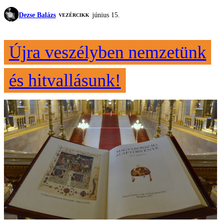
Dezse Balázs
június 15.
VEZÉRCIKK
Újra veszélyben nemzetünk
és hitvallásunk!