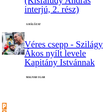
(Kisfaludy András
interjú, 2. rész)
A HÁLÓZAT
Véres csepp - Szilágy
Ákos nyílt levele
Kapitány Istvánnak
MAGYAR UGAR