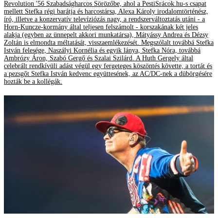
Revolution '56 Szabadságharcos Sörözőbe, ahol a PestiSrácok.hu-s csapat
mellett Stefka régi barátja és harcostársa, Alexa Károly irodalomtörténész,
író, illetve a konzervatív televíziózás nagy, a rendszerváltoztatás utáni - a
Horn-Kuncze-kormány által teljesen felszámolt - korszakának két jeles
alakja (egyben az ünnepelt akkori munkatársa), Mátyássy Andrea és Dézsy
Zoltán is elmondta méltatását, visszaemlékezését. Megszólalt továbbá Stefka
István felesége, Naszályi Kornélia és egyik lánya, Stefka Nóra, továbbá
Ambrózy Áron, Szabó Gergő és Szalai Szilárd. A Huth Gergely által
celebrált rendkívüli adást végül egy fergeteges köszöntés követte, a tortát és
a pezsgőt Stefka István kedvenc együttesének, az AC/DC-nek a dübörgésére
hozták be a kollégák.