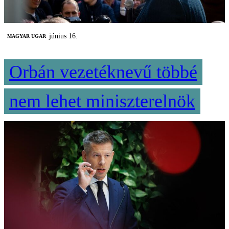
június 16.
MAGYAR UGAR
Orbán vezetéknevű többé
nem lehet miniszterelnök