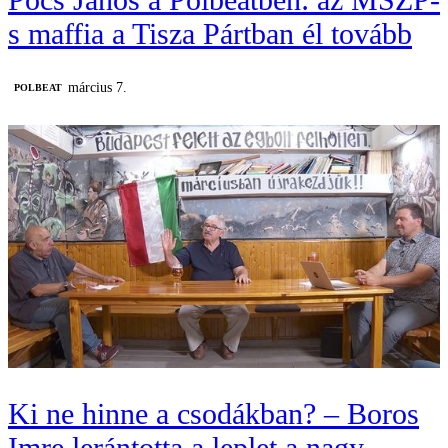
s maffia a Tisza Pártban él tovább
március 7.
‎POLBEAT
Ki ne hinne a csodákban? – Boros
Imre lerántotta a leplet a nagy