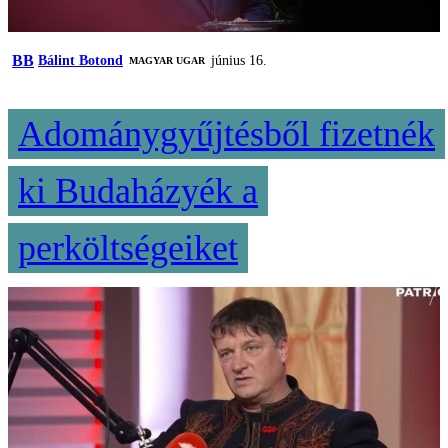
BB
Bálint Botond
június 16.
MAGYAR UGAR
Adománygyűjtésből fizetnék
ki Budaházyék a
perköltségeiket