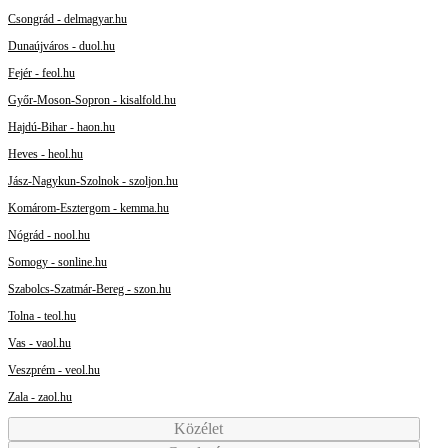
Csongrád - delmagyar.hu
Dunaújváros - duol.hu
Fejér - feol.hu
Győr-Moson-Sopron - kisalfold.hu
Hajdú-Bihar - haon.hu
Heves - heol.hu
Jász-Nagykun-Szolnok - szoljon.hu
Komárom-Esztergom - kemma.hu
Nógrád - nool.hu
Somogy - sonline.hu
Szabolcs-Szatmár-Bereg - szon.hu
Tolna - teol.hu
Vas - vaol.hu
Veszprém - veol.hu
Zala - zaol.hu
Közélet