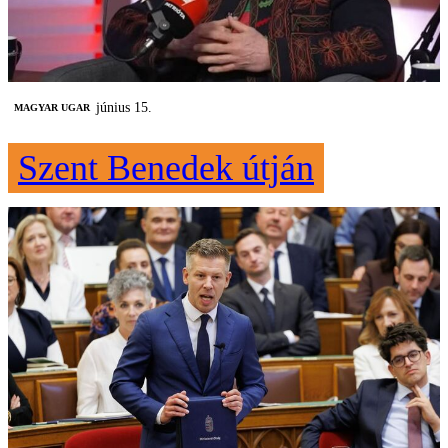
június 15.
MAGYAR UGAR
Szent Benedek útján