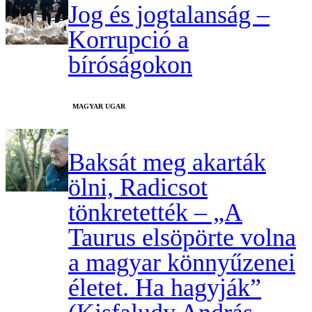
Jog és jogtalanság –
Korrupció a
bíróságokon
MAGYAR UGAR
Baksát meg akarták
ölni, Radicsot
tönkretették – „A
Taurus elsöpörte volna
a magyar könnyűzenei
életet. Ha hagyják”