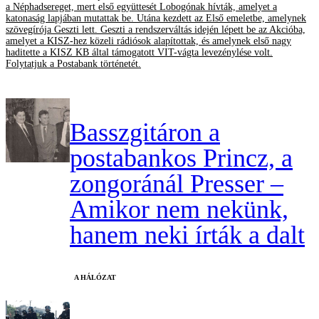
a Néphadsereget, mert első együttesét Lobogónak hívták, amelyet a
katonaság lapjában mutattak be. Utána kezdett az Első emeletbe, amelynek
szövegírója Geszti lett. Geszti a rendszerváltás idején lépett be az Akcióba,
amelyet a KISZ-hez közeli rádiósok alapítottak, és amelynek első nagy
haditette a KISZ KB által támogatott VIT-vágta levezénylése volt.
Folytatjuk a Postabank történetét.
Basszgitáron a
postabankos Princz, a
zongoránál Presser –
Amikor nem nekünk,
hanem neki írták a dalt
A HÁLÓZAT