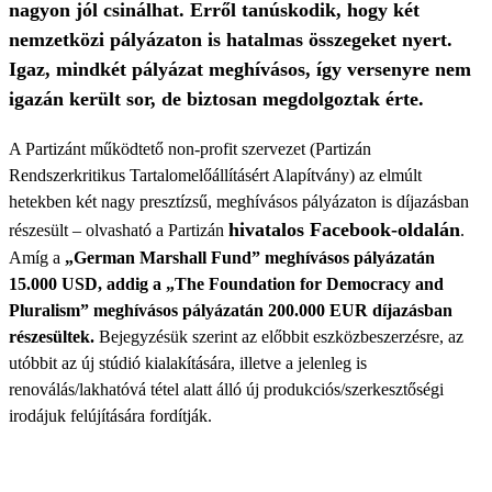
nagyon jól csinálhat. Erről tanúskodik, hogy két
nemzetközi pályázaton is hatalmas összegeket nyert.
Igaz, mindkét pályázat meghívásos, így versenyre nem
igazán került sor, de biztosan megdolgoztak érte.
A Partizánt működtető non-profit szervezet (Partizán
Rendszerkritikus Tartalomelőállításért Alapítvány) az elmúlt
hetekben két nagy presztízsű, meghívásos pályázaton is díjazásban
hivatalos Facebook-oldalán
részesült – olvasható a Partizán
.
Amíg a
„German Marshall Fund” meghívásos pályázatán
15.000 USD, addig a „The Foundation for Democracy and
Pluralism” meghívásos pályázatán 200.000 EUR díjazásban
részesültek.
Bejegyzésük szerint az előbbit eszközbeszerzésre, az
utóbbit az új stúdió kialakítására, illetve a jelenleg is
renoválás/lakhatóvá tétel alatt álló új produkciós/szerkesztőségi
irodájuk felújítására fordítják.