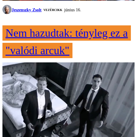
Jeszenszky Zsolt
június 16.
VEZÉRCIKK
Nem hazudtak: tényleg ez a
"valódi arcuk"