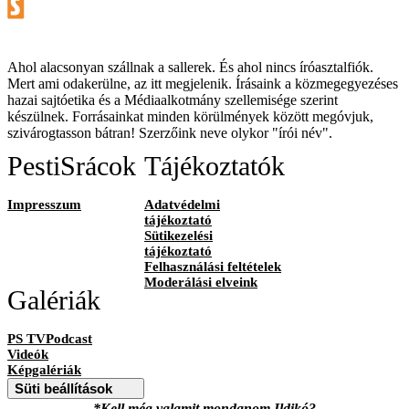
Ahol alacsonyan szállnak a sallerek. És ahol nincs íróasztalfiók.
Mert ami odakerülne, az itt megjelenik. Írásaink a közmegegyezéses
hazai sajtóetika és a Médiaalkotmány szellemisége szerint
készülnek. Forrásainkat minden körülmények között megóvjuk,
szivárogtasson bátran! Szerzőink neve olykor "írói név".
PestiSrácok
Tájékoztatók
Impresszum
Adatvédelmi
tájékoztató
Sütikezelési
tájékoztató
Felhasználási feltételek
Moderálási elveink
Galériák
PS TVPodcast
Videók
Képgalériák
Süti beállítások
*Kell még valamit mondanom Ildikó?