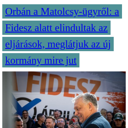
Orbán a Matolcsy-ügyről: a
Fidesz alatt elindultak az
eljárások, meglátjuk az új
kormány mire jut