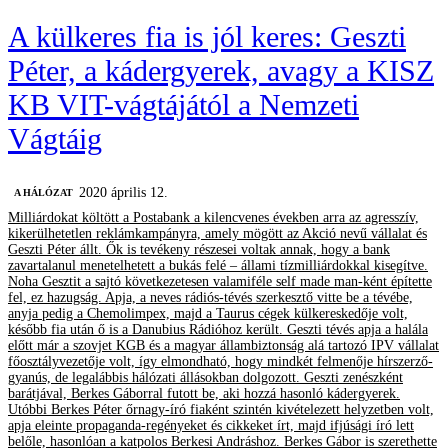
A külkeres fia is jól keres: Geszti
Péter, a kádergyerek, avagy a KISZ
KB VIT-vágtájától a Nemzeti
Vágtáig
2020 április 12.
A HÁLÓZAT
Milliárdokat költött a Postabank a kilencvenes években arra az agresszív,
kikerülhetetlen reklámkampányra, amely mögött az Akció nevű vállalat és
Geszti Péter állt. Ők is tevékeny részesei voltak annak, hogy a bank
zavartalanul menetelhetett a bukás felé – állami tízmilliárdokkal kisegítve.
Noha Gesztit a sajtó következetesen valamiféle self made man-ként építette
fel, ez hazugság. Apja, a neves rádiós-tévés szerkesztő vitte be a tévébe,
anyja pedig a Chemolimpex, majd a Taurus cégek külkereskedője volt,
később fia után ő is a Danubius Rádióhoz került. Geszti tévés apja a halála
előtt már a szovjet KGB és a magyar állambiztonság alá tartozó IPV vállalat
főosztályvezetője volt, így elmondható, hogy mindkét felmenője hírszerző-
gyanús, de legalábbis hálózati állásokban dolgozott. Geszti zenészként
barátjával, Berkes Gáborral futott be, aki hozzá hasonló kádergyerek.
Utóbbi Berkes Péter őrnagy-író fiaként szintén kivételezett helyzetben volt,
apja eleinte propaganda-regényeket és cikkeket írt, majd ifjúsági író lett
belőle, hasonlóan a katpolos Berkesi Andráshoz. Berkes Gábor is szerethette