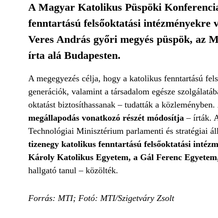
A Magyar Katolikus Püspöki Konferencia
fenntartású felsőoktatási intézményekr
Veres András győri megyés püspök, az M
írta alá Budapesten.
A megegyezés célja, hogy a katolikus fenntartású fe
generációk, valamint a társadalom egésze szolgálatáb
oktatást biztosíthassanak – tudatták a közleményben.
megállapodás vonatkozó részét módosítja
– írták. 
Technológiai Minisztérium parlamenti és stratégiai á
tizenegy katolikus fenntartású felsőoktatási int
Károly Katolikus Egyetem, a Gál Ferenc Egyetem, 
hallgató tanul – közölték.
Forrás: MTI; Fotó: MTI/Szigetváry Zsolt