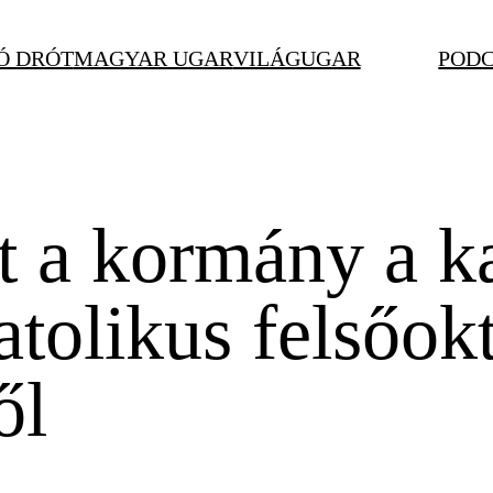
Ó DRÓT
MAGYAR UGAR
VILÁGUGAR
POD
 a kormány a ka
tolikus felsőokt
ől