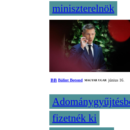
miniszterelnök
BB
Bálint Botond
június 16.
MAGYAR UGAR
Adománygyűjtésb
fizetnék ki