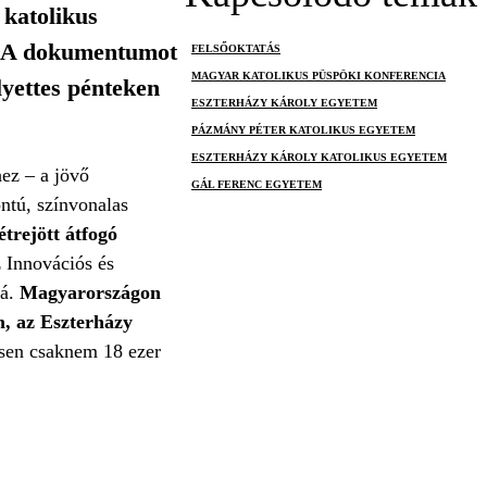
katolikus
t. A dokumentumot
FELSŐOKTATÁS
MAGYAR KATOLIKUS PÜSPÖKI KONFERENCIA
yettes pénteken
ESZTERHÁZY KÁROLY EGYETEM
PÁZMÁNY PÉTER KATOLIKUS EGYETEM
ESZTERHÁZY KÁROLY KATOLIKUS EGYETEM
ez – a jövő
GÁL FERENC EGYETEM
ntú, színvonalas
trejött átfogó
 Innovációs és
zá.
Magyarországon
m, az Eszterházy
sen csaknem 18 ezer