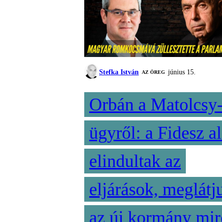
Stefka István
június 15.
AZ ÖREG
Orbán a Matolcsy
ügyről: a Fidesz al
elindultak az
eljárások, meglátj
az új kormány mir