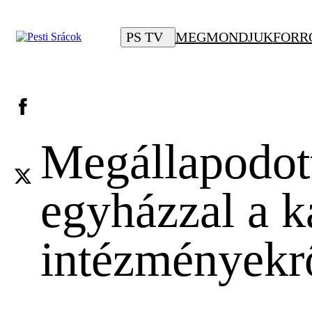
PS TV
MEGMONDJUK
FORR
Megállapodott
egyházzal a ka
intézményekr