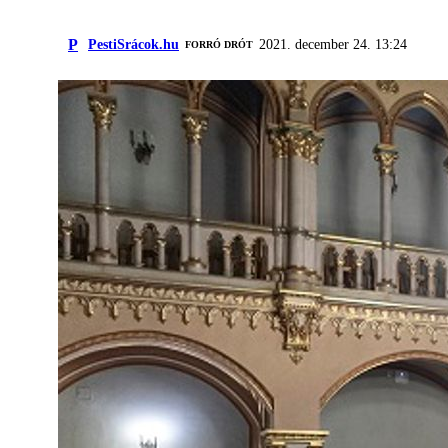
P
PestiSrácok.hu
2021. december 24. 13:24
FORRÓ DRÓT