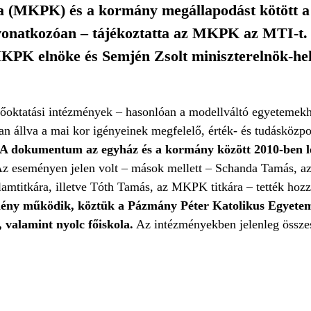
 (MKPK) és a kormány megállapodást kötött a 
e vonatkozóan – tájékoztatta az MKPK az MTI-
KPK elnöke és Semjén Zsolt miniszterelnök-hel
lsőoktatási intézmények – hasonlóan a modellváltó egyetemekh
an állva a mai kor igényeinek megfelelő, érték- és tudásközpo
A dokumentum az egyház és a kormány között 2010-ben lé
Az eseményen jelen volt – mások mellett – Schanda Tamás, az
llamtitkára, illetve Tóth Tamás, az MKPK titkára – tették hoz
ézmény működik, köztük a Pázmány Péter Katolikus Egyete
valamint nyolc főiskola.
Az intézményekben jelenleg össze