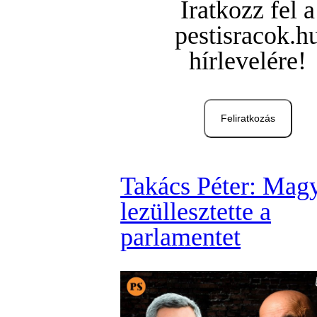
Iratkozz fel a
pestisracok.h
hírlevelére!
Feliratkozás
Takács Péter: Mag
lezüllesztette a
parlamentet