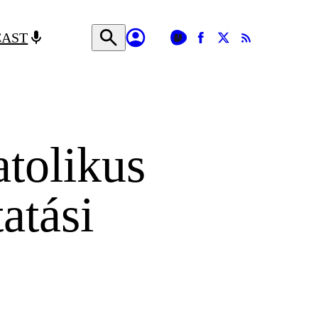
CAST
tolikus
atási