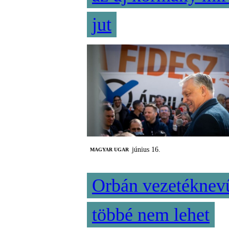
jut
június 16.
MAGYAR UGAR
Orbán vezetéknev
többé nem lehet