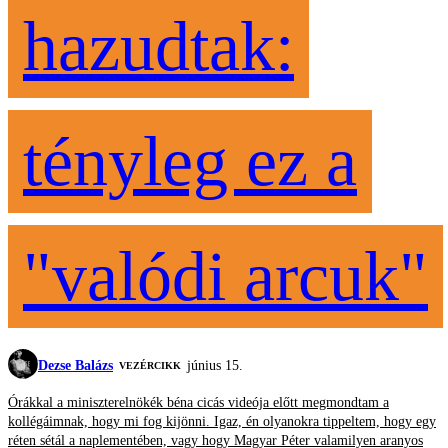
hazudtak:
tényleg ez a
"valódi arcuk"
Dezse Balázs
június 15.
VEZÉRCIKK
Órákkal a miniszterelnökék béna cicás videója előtt megmondtam a
kollégáimnak, hogy mi fog kijönni. Igaz, én olyanokra tippeltem, hogy egy
réten sétál a naplementében, vagy hogy Magyar Péter valamilyen aranyos