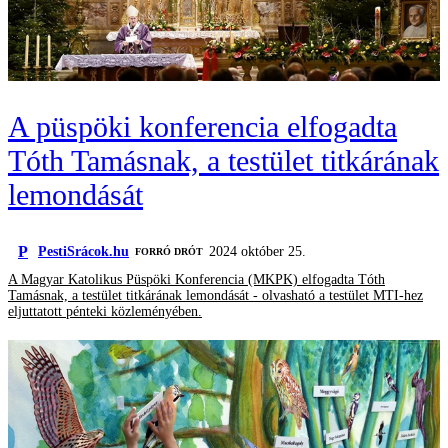
A püspöki konferencia elfogadta
Tóth Tamásnak, a testület titkárának
lemondását
P
PestiSrácok.hu
2024 október 25.
FORRÓ DRÓT
A Magyar Katolikus Püspöki Konferencia (MKPK) elfogadta Tóth
Tamásnak, a testület titkárának lemondását - olvasható a testület MTI-hez
eljuttatott pénteki közleményében.