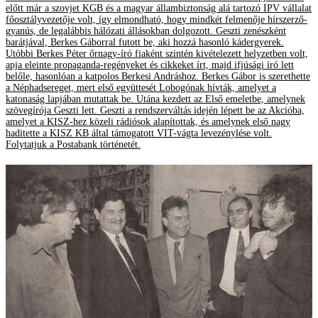
előtt már a szovjet KGB és a magyar állambiztonság alá tartozó IPV vállalat
főosztályvezetője volt, így elmondható, hogy mindkét felmenője hírszerző-
gyanús, de legalábbis hálózati állásokban dolgozott. Geszti zenészként
barátjával, Berkes Gáborral futott be, aki hozzá hasonló kádergyerek.
Utóbbi Berkes Péter őrnagy-író fiaként szintén kivételezett helyzetben volt,
apja eleinte propaganda-regényeket és cikkeket írt, majd ifjúsági író lett
belőle, hasonlóan a katpolos Berkesi Andráshoz. Berkes Gábor is szerethette
a Néphadsereget, mert első együttesét Lobogónak hívták, amelyet a
katonaság lapjában mutattak be. Utána kezdett az Első emeletbe, amelynek
szövegírója Geszti lett. Geszti a rendszerváltás idején lépett be az Akcióba,
amelyet a KISZ-hez közeli rádiósok alapítottak, és amelynek első nagy
haditette a KISZ KB által támogatott VIT-vágta levezénylése volt.
Folytatjuk a Postabank történetét.