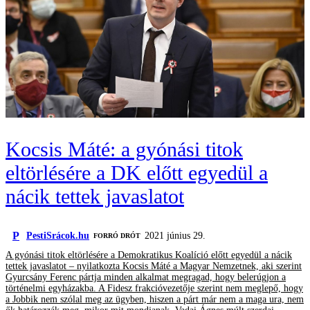
Kocsis Máté: a gyónási titok
eltörlésére a DK előtt egyedül a
nácik tettek javaslatot
P
PestiSrácok.hu
2021 június 29.
FORRÓ DRÓT
A gyónási titok eltörlésére a Demokratikus Koalíció előtt egyedül a nácik
tettek javaslatot – nyilatkozta Kocsis Máté a Magyar Nemzetnek, aki szerint
Gyurcsány Ferenc pártja minden alkalmat megragad, hogy belerúgjon a
történelmi egyházakba. A Fidesz frakcióvezetője szerint nem meglepő, hogy
a Jobbik nem szólal meg az ügyben, hiszen a párt már nem a maga ura, nem