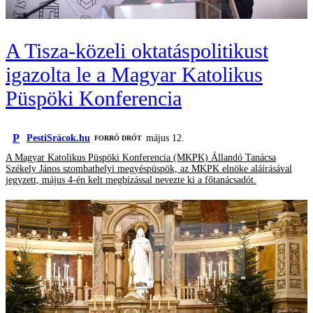
A Tisza-közeli oktatáspolitikust
igazolta le a Magyar Katolikus
Püspöki Konferencia
P
PestiSrácok.hu
május 12.
FORRÓ DRÓT
A Magyar Katolikus Püspöki Konferencia (MKPK) Állandó Tanácsa
Székely János szombathelyi megyéspüspök, az MKPK elnöke aláírásával
jegyzett, május 4-én kelt megbízással nevezte ki a főtanácsadót.