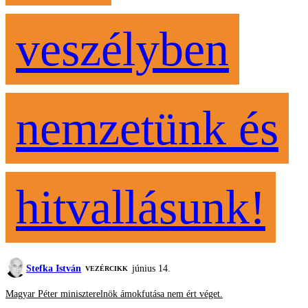
veszélyben
nemzetünk és
hitvallásunk!
Stefka István
június 14.
VEZÉRCIKK
Magyar Péter miniszterelnök ámokfutása nem ért véget.