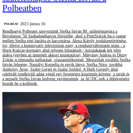
Polbeatben
2023 június 10.
‎POLBEAT
Rendhagyó Polbeatet szerveztünk Stefka István 80. születésnapjára a
Revolution '56 Szabadságharcos Sörözőbe, ahol a PestiSrácok.hu-s csapat
mellett Stefka régi barátja és harcostársa, Alexa Károly irodalomtörténész,
író, illetve a konzervatív televíziózás nagy, a rendszerváltoztatás utáni - a
Horn-Kuncze-kormány által teljesen felszámolt - korszakának két jeles
alakja (egyben az ünnepelt akkori munkatársa), Mátyássy Andrea és Dézsy
Zoltán is elmondta méltatását, visszaemlékezését. Megszólalt továbbá Stefka
István felesége, Naszályi Kornélia és egyik lánya, Stefka Nóra, továbbá
Ambrózy Áron, Szabó Gergő és Szalai Szilárd. A Huth Gergely által
celebrált rendkívüli adást végül egy fergeteges köszöntés követte, a tortát és
a pezsgőt Stefka István kedvenc együttesének, az AC/DC-nek a dübörgésére
hozták be a kollégák.