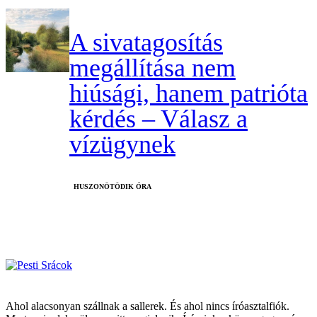
A sivatagosítás
megállítása nem
hiúsági, hanem patrióta
kérdés – Válasz a
vízügynek
HUSZONÖTÖDIK ÓRA
Ahol alacsonyan szállnak a sallerek. És ahol nincs íróasztalfiók.