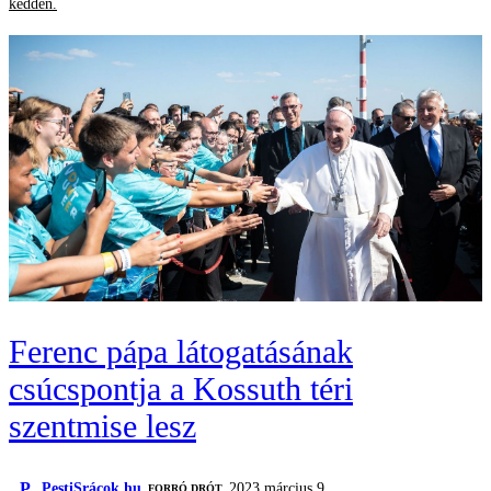
kedden.
Ferenc pápa látogatásának
csúcspontja a Kossuth téri
szentmise lesz
P
PestiSrácok.hu
2023 március 9.
FORRÓ DRÓT