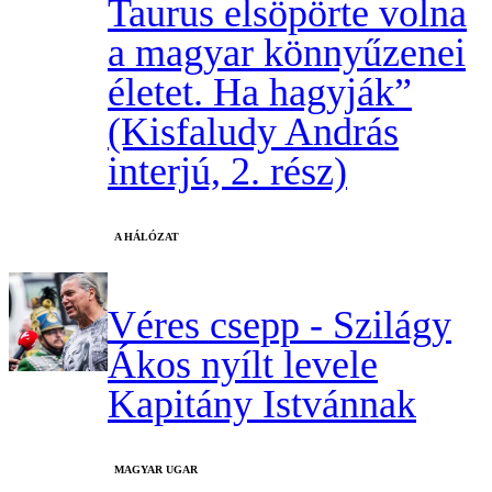
Taurus elsöpörte volna
a magyar könnyűzenei
életet. Ha hagyják”
(Kisfaludy András
interjú, 2. rész)
A HÁLÓZAT
Véres csepp - Szilágy
Ákos nyílt levele
Kapitány Istvánnak
MAGYAR UGAR