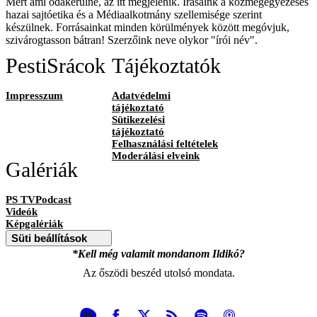
Mert ami odakerülne, az itt megjelenik. Írásaink a közmegegyezéses
hazai sajtóetika és a Médiaalkotmány szellemisége szerint
készülnek. Forrásainkat minden körülmények között megóvjuk,
szivárogtasson bátran! Szerzőink neve olykor "írói név".
PestiSrácok
Tájékoztatók
Impresszum
Adatvédelmi
tájékoztató
Sütikezelési
tájékoztató
Felhasználási feltételek
Moderálási elveink
Galériák
PS TVPodcast
Videók
Képgalériák
Süti beállítások
*Kell még valamit mondanom Ildikó?
Az őszödi beszéd utolsó mondata.