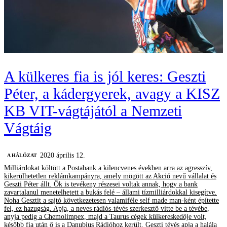
A külkeres fia is jól keres: Geszti
Péter, a kádergyerek, avagy a KISZ
KB VIT-vágtájától a Nemzeti
Vágtáig
2020 április 12.
A HÁLÓZAT
Milliárdokat költött a Postabank a kilencvenes években arra az agresszív,
kikerülhetetlen reklámkampányra, amely mögött az Akció nevű vállalat és
Geszti Péter állt. Ők is tevékeny részesei voltak annak, hogy a bank
zavartalanul menetelhetett a bukás felé – állami tízmilliárdokkal kisegítve.
Noha Gesztit a sajtó következetesen valamiféle self made man-ként építette
fel, ez hazugság. Apja, a neves rádiós-tévés szerkesztő vitte be a tévébe,
anyja pedig a Chemolimpex, majd a Taurus cégek külkereskedője volt,
később fia után ő is a Danubius Rádióhoz került. Geszti tévés apja a halála