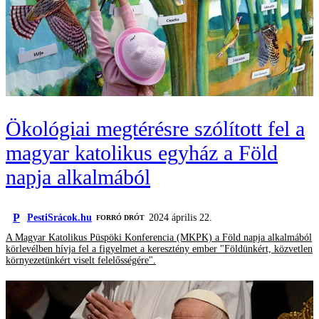
Ökológiai megtérésre szólított fel a
magyar katolikus egyház a Föld
napja alkalmából
P
PestiSrácok.hu
2024 április 22.
FORRÓ DRÓT
A Magyar Katolikus Püspöki Konferencia (MKPK) a Föld napja alkalmából
körlevélben hívja fel a figyelmet a keresztény ember "Földünkért, közvetlen
környezetünkért viselt felelősségére".