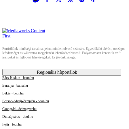
Portfóliónk minőségi tartalmat jelent minden olvasó számára. Egyedülálló elérést, országos
lefedettséget és változatos megjelenési lehetőséget biztosít. Folyamatosan keressük az új
irányokat és fejlődési lehetőségeket. Ez jövőnk záloga.
Regionális hírportálok
Bács-Kiskun - baon.hu
Baranya - bama.hu
Békés - beol.hu
Borsod-Abaúj-Zemplén - boon.hu
Csongrád - delmagyar.hu
Dunaújváros - duol.hu
Fejér - feol.hu