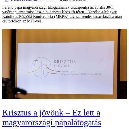
Ferenc pápa magyarországi látogatásának csúcspontja az április 30-i,
vasárnapi szentmise lesz a budapesti Kossuth téren – közölte a Magyar
Katolikus Püspöki Konferencia (MKPK) tavaszi rendes tanácskozása után
csütörtökön az MTI-vel.
Krisztus a jövőnk – Ez lett a
magyarországi pápalátogatás