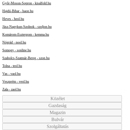
Győr-Moson-Sopron - kisalfold.hu
Hajdú-Bihar - haon.hu
Heves - heol.hu
Jász-Nagykun-Szolnok - szoljon.hu
Komárom-Esztergom - kemma.hu
Nógrád - nool.hu
Somogy - sonline.hu
Szabolcs-Szatmár-Bereg - szon.hu
Tolna - teol.hu
Vas - vaol.hu
Veszprém - veol.hu
Zala - zaol.hu
Közélet
Gazdaság
Magazin
Bulvár
Szolgáltatás