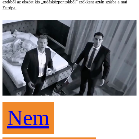
ezekből az elszórt kis „tudásközpontokból” szökkent aztán szárba a mai
Európa.
Nem