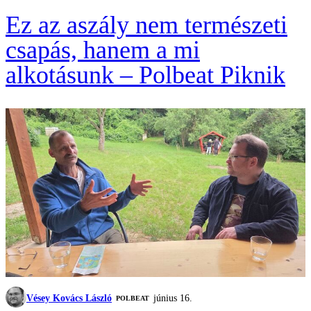
Ez az aszály nem természeti
csapás, hanem a mi
alkotásunk – Polbeat Piknik
Vésey Kovács László
június 16.
‎POLBEAT