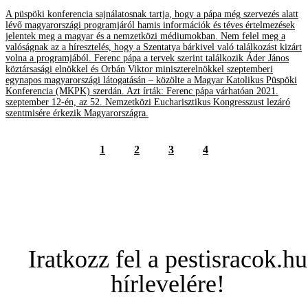
A püspöki konferencia sajnálatosnak tartja, hogy a pápa még szervezés alatt
lévő magyarországi programjáról hamis információk és téves értelmezések
jelentek meg a magyar és a nemzetközi médiumokban. Nem felel meg a
valóságnak az a híresztelés, hogy a Szentatya bárkivel való találkozást kizárt
volna a programjából. Ferenc pápa a tervek szerint találkozik Áder János
köztársasági elnökkel és Orbán Viktor miniszterelnökkel szeptemberi
egynapos magyarországi látogatásán – közölte a Magyar Katolikus Püspöki
Konferencia (MKPK) szerdán. Azt írták: Ferenc pápa várhatóan 2021.
szeptember 12-én, az 52. Nemzetközi Eucharisztikus Kongresszust lezáró
szentmisére érkezik Magyarországra.
1
2
3
4
Iratkozz fel a pestisracok.hu
hírlevelére!