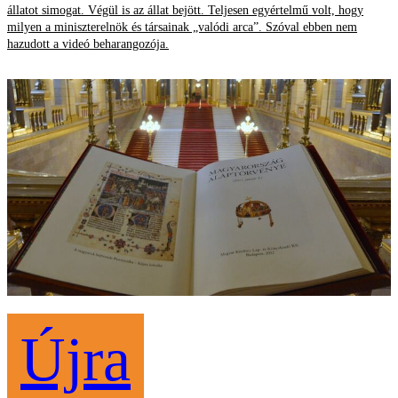
állatot simogat. Végül is az állat bejött. Teljesen egyértelmű volt, hogy
milyen a miniszterelnök és társainak „valódi arca”. Szóval ebben nem
hazudott a videó beharangozója.
Újra