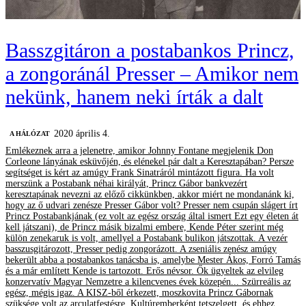
Basszgitáron a postabankos Princz,
a zongoránál Presser – Amikor nem
nekünk, hanem neki írták a dalt
2020 április 4.
A HÁLÓZAT
Emlékeznek arra a jelenetre, amikor Johnny Fontane megjelenik Don
Corleone lányának esküvőjén, és elénekel pár dalt a Keresztapában? Persze
segítséget is kért az amúgy Frank Sinatráról mintázott figura. Ha volt
merszünk a Postabank néhai királyát, Princz Gábor bankvezért
keresztapának nevezni az előző cikkünkben, akkor miért ne mondanánk ki,
hogy az ő udvari zenésze Presser Gábor volt? Presser nem csupán slágert írt
Princz Postabankjának (ez volt az egész ország által ismert Ezt egy életen át
kell játszani), de Princz másik bizalmi embere, Kende Péter szerint még
külön zenekaruk is volt, amellyel a Postabank bulikon játszottak. A vezér
basszusgitározott, Presser pedig zongorázott. A zseniális zenész amúgy
bekerült abba a postabankos tanácsba is, amelybe Mester Ákos, Forró Tamás
és a már említett Kende is tartozott. Erős névsor. Ők ügyeltek az elvileg
konzervatív Magyar Nemzetre a kilencvenes évek közepén... Szürreális az
egész, mégis igaz. A KISZ-ből érkezett, moszkovita Princz Gábornak
szüksége volt az arculatfestésre. Kultúremberként tetszelgett, és ehhez