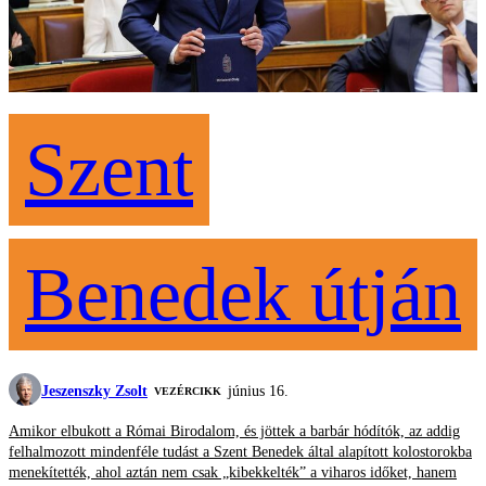
Szent
Benedek útján
Jeszenszky Zsolt
június 16.
VEZÉRCIKK
Amikor elbukott a Római Birodalom, és jöttek a barbár hódítók, az addig
felhalmozott mindenféle tudást a Szent Benedek által alapított kolostorokba
menekítették, ahol aztán nem csak „kibekkelték” a viharos időket, hanem