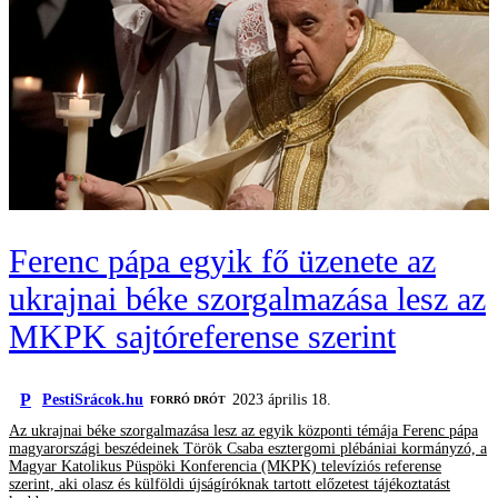
Ferenc pápa egyik fő üzenete az
ukrajnai béke szorgalmazása lesz az
MKPK sajtóreferense szerint
P
PestiSrácok.hu
2023 április 18.
FORRÓ DRÓT
Az ukrajnai béke szorgalmazása lesz az egyik központi témája Ferenc pápa
magyarországi beszédeinek Török Csaba esztergomi plébániai kormányzó, a
Magyar Katolikus Püspöki Konferencia (MKPK) televíziós referense
szerint, aki olasz és külföldi újságíróknak tartott előzetest tájékoztatást