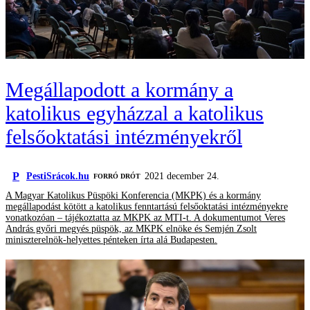
Megállapodott a kormány a
katolikus egyházzal a katolikus
felsőoktatási intézményekről
P
PestiSrácok.hu
2021 december 24.
FORRÓ DRÓT
A Magyar Katolikus Püspöki Konferencia (MKPK) és a kormány
megállapodást kötött a katolikus fenntartású felsőoktatási intézményekre
vonatkozóan – tájékoztatta az MKPK az MTI-t. A dokumentumot Veres
András győri megyés püspök, az MKPK elnöke és Semjén Zsolt
miniszterelnök-helyettes pénteken írta alá Budapesten.