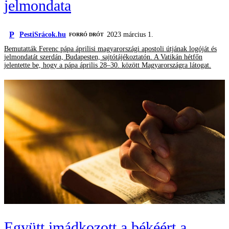
jelmondata
P
PestiSrácok.hu
2023 március 1.
FORRÓ DRÓT
Bemutatták Ferenc pápa áprilisi magyarországi apostoli útjának logóját és
jelmondatát szerdán, Budapesten, sajtótájékoztatón. A Vatikán hétfőn
jelentette be, hogy a pápa április 28–30. között Magyarországra látogat.
Együtt imádkozott a békéért a