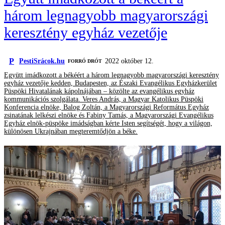
három legnagyobb magyarországi
keresztény egyház vezetője
P
PestiSrácok.hu
2022 október 12.
FORRÓ DRÓT
Együtt imádkozott a békéért a három legnagyobb magyarországi keresztény
egyház vezetője kedden, Budapesten, az Északi Evangélikus Egyházkerület
Püspöki Hivatalának kápolnájában – közölte az evangélikus egyház
kommunikációs szolgálata. Veres András, a Magyar Katolikus Püspöki
Konferencia elnöke, Balog Zoltán, a Magyarországi Református Egyház
zsinatának lelkészi elnöke és Fabiny Tamás, a Magyarországi Evangélikus
Egyház elnök-püspöke imádságban kérte Isten segítségét, hogy a világon,
különösen Ukrajnában megteremtődjön a béke.