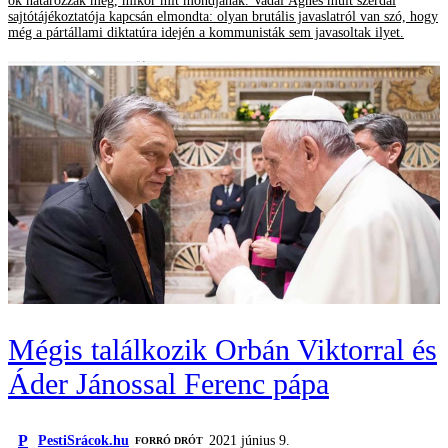
ők határozzák meg, mikor mit mondjanak. Vadai Ágnes múlt szerdai
sajtótájékoztatója kapcsán elmondta: olyan brutális javaslatról van szó, hogy
még a pártállami diktatúra idején a kommunisták sem javasoltak ilyet.
Mégis találkozik Orbán Viktorral és
Áder Jánossal Ferenc pápa
P
PestiSrácok.hu
2021 június 9.
FORRÓ DRÓT