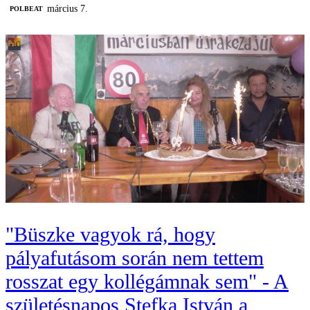
március 7.
‎POLBEAT
"Büszke vagyok rá, hogy
pályafutásom során nem tettem
rosszat egy kollégámnak sem" - A
születésnapos Stefka István a