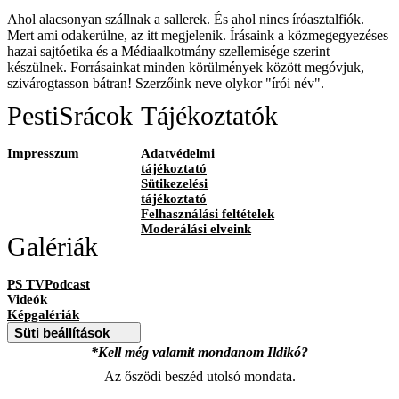
Ahol alacsonyan szállnak a sallerek. És ahol nincs íróasztalfiók.
Mert ami odakerülne, az itt megjelenik. Írásaink a közmegegyezéses
hazai sajtóetika és a Médiaalkotmány szellemisége szerint
készülnek. Forrásainkat minden körülmények között megóvjuk,
szivárogtasson bátran! Szerzőink neve olykor "írói név".
PestiSrácok
Tájékoztatók
Impresszum
Adatvédelmi
tájékoztató
Sütikezelési
tájékoztató
Felhasználási feltételek
Moderálási elveink
Galériák
PS TVPodcast
Videók
Képgalériák
Süti beállítások
*Kell még valamit mondanom Ildikó?
Az őszödi beszéd utolsó mondata.