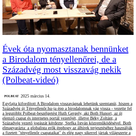
Évek óta nyomasztanak bennünket
a Birodalom tényellenőrei, de a
Századvég most visszavág nekik
(Polbeat-videó)
2025 március 14.
‎POLBEAT
Egyfajta kifordított A Birodalom visszavágnak lehetünk szemtanúi, hiszen a
Századvég új Tényellenőr.hu-ja épp a birodalomnak vág vissza - vezette fel
a legutóbbi Polbeat-beszélgetést Huth Gergely, aki Both Hunort, az új
elemző csapat és internetes portál vezetőjét, illetve Béky Zoltánt, a
Századvég vezető jogászát kérdezte, Stefka István közreműködésével. Both
elmagyarázta: a globalista erők épphogy az álhírek terjesztéséhez használják
a fizetett "tényellenőr csapataikat" és elég nagy sikerrel jártak világszerte a