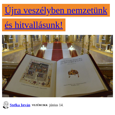
Újra veszélyben nemzetünk
és hitvallásunk!
Stefka István
június 14.
VEZÉRCIKK