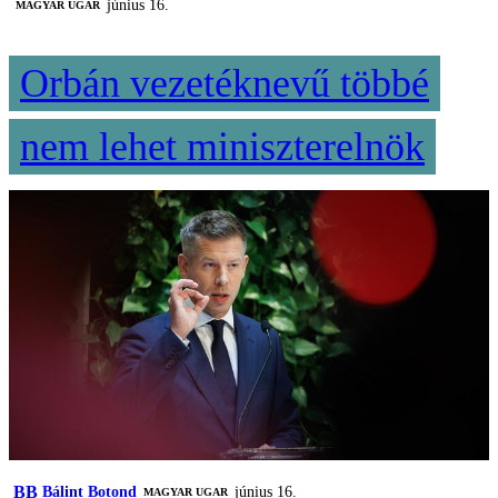
június 16.
MAGYAR UGAR
Orbán vezetéknevű többé
nem lehet miniszterelnök
BB
Bálint Botond
június 16.
MAGYAR UGAR