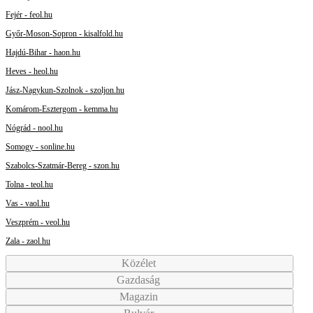
Fejér - feol.hu
Győr-Moson-Sopron - kisalfold.hu
Hajdú-Bihar - haon.hu
Heves - heol.hu
Jász-Nagykun-Szolnok - szoljon.hu
Komárom-Esztergom - kemma.hu
Nógrád - nool.hu
Somogy - sonline.hu
Szabolcs-Szatmár-Bereg - szon.hu
Tolna - teol.hu
Vas - vaol.hu
Veszprém - veol.hu
Zala - zaol.hu
Közélet
Gazdaság
Magazin