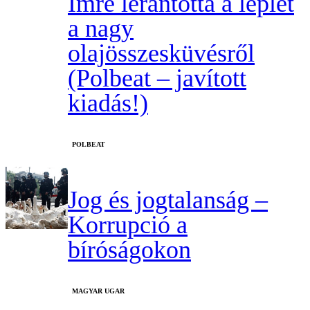
Imre lerántotta a leplet
a nagy
olajösszesküvésről
(Polbeat – javított
kiadás!)
‎POLBEAT
Jog és jogtalanság –
Korrupció a
bíróságokon
MAGYAR UGAR