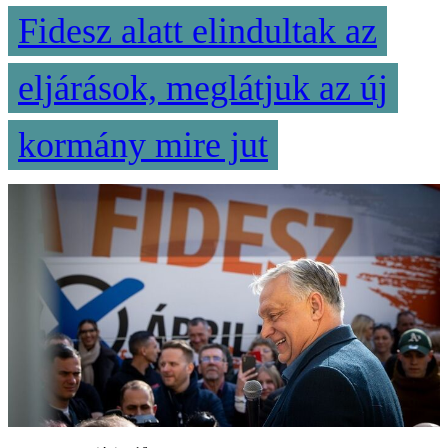
Fidesz alatt elindultak az
eljárások, meglátjuk az új
kormány mire jut