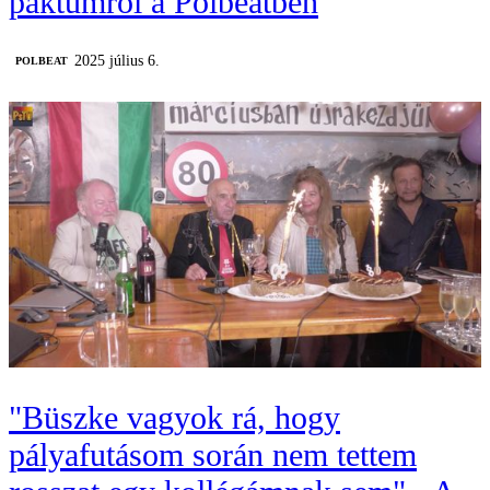
paktumról a Polbeatben
2025 július 6.
‎POLBEAT
"Büszke vagyok rá, hogy
pályafutásom során nem tettem