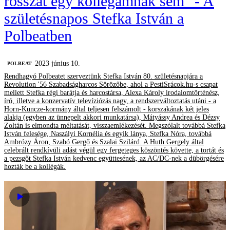
rosszat egy kollégámnak sem" - A
születésnapos Stefka István a
Polbeatben
2023 június 10.
‎POLBEAT
Rendhagyó Polbeatet szerveztünk Stefka István 80. születésnapjára a
Revolution '56 Szabadságharcos Sörözőbe, ahol a PestiSrácok.hu-s csapat
mellett Stefka régi barátja és harcostársa, Alexa Károly irodalomtörténész,
író, illetve a konzervatív televíziózás nagy, a rendszerváltoztatás utáni - a
Horn-Kuncze-kormány által teljesen felszámolt - korszakának két jeles
alakja (egyben az ünnepelt akkori munkatársa), Mátyássy Andrea és Dézsy
Zoltán is elmondta méltatását, visszaemlékezését. Megszólalt továbbá Stefka
István felesége, Naszályi Kornélia és egyik lánya, Stefka Nóra, továbbá
Ambrózy Áron, Szabó Gergő és Szalai Szilárd. A Huth Gergely által
celebrált rendkívüli adást végül egy fergeteges köszöntés követte, a tortát és
a pezsgőt Stefka István kedvenc együttesének, az AC/DC-nek a dübörgésére
hozták be a kollégák.