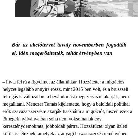
Bár az akciótervet tavaly novemberben fogadták
el, idén megerősítették, tehát érvényben van
– hívta fel rá a figyelmet az államtitkár. Hozzátette: a migrációs
helyzet legalább annyira rossz, mint 2015-ben volt, és a brüsszeli
felfogás is változatlan: a bevándorlást megszervezni akarják, nem
megállítani. Menczer Tamás kijelentette, hogy a baloldali politikai
erők szavazatszerzésre akarják használni a migrációt, hiszen ezek a
tömegek nyilvánvalóan soha nem voksolnának egy
kereszténydemokrata, jobboldali pártra. Hozzáfűzte: olyan üzleti
körök is léteznek, amelyek az anyagi haszonszerzés reményében