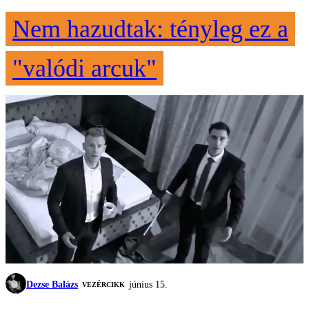
Nem hazudtak: tényleg ez a
"valódi arcuk"
Dezse Balázs
június 15.
VEZÉRCIKK