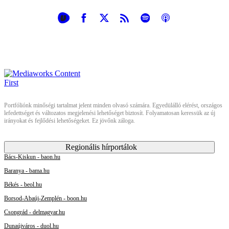
Portfóliónk minőségi tartalmat jelent minden olvasó számára. Egyedülálló elérést, országos
lefedettséget és változatos megjelenési lehetőséget biztosít. Folyamatosan keressük az új
irányokat és fejlődési lehetőségeket. Ez jövőnk záloga.
Regionális hírportálok
Bács-Kiskun - baon.hu
Baranya - bama.hu
Békés - beol.hu
Borsod-Abaúj-Zemplén - boon.hu
Csongrád - delmagyar.hu
Dunaújváros - duol.hu