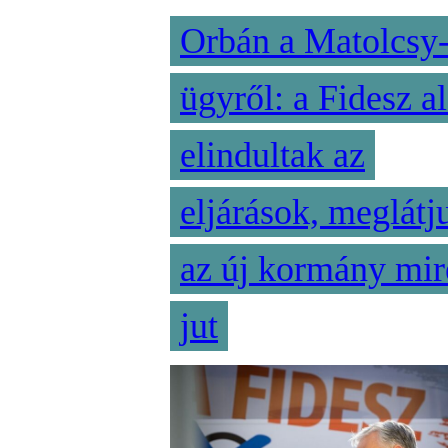
Orbán a Matolcsy
ügyről: a Fidesz al
elindultak az
eljárások, meglátj
az új kormány mir
jut