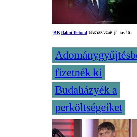
BB
Bálint Botond
június 16.
MAGYAR UGAR
Adománygyűjtésb
fizetnék ki
Budaházyék a
perköltségeiket