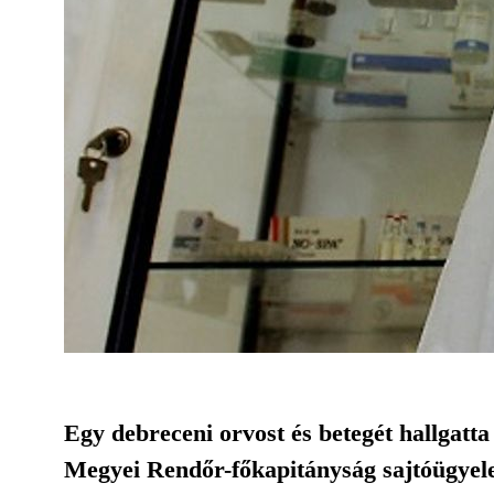
Egy debreceni orvost és betegét hallgatt
Megyei Rendőr-főkapitányság sajtóügyel