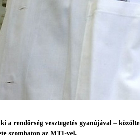
a ki a rendőrség vesztegetés gyanújával – közölt
ete szombaton az MTI-vel.