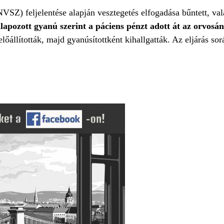
SZ) feljelentése alapján vesztegetés elfogadása bűntett, val
apozott gyanú szerint a páciens pénzt adott át az orvosá
lőállították, majd gyanúsítottként kihallgatták. Az eljárás so