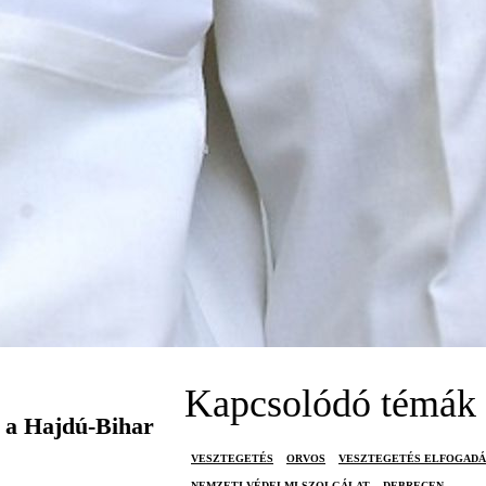
Kapcsolódó témák
e a Hajdú-Bihar
VESZTEGETÉS
ORVOS
VESZTEGETÉS ELFOGADÁ
NEMZETI VÉDELMI SZOLGÁLAT
DEBRECEN