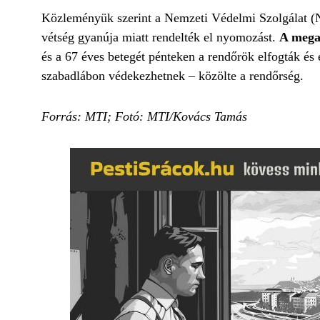
Közleményük szerint a Nemzeti Védelmi Szolgálat (NV
vétség gyanúja miatt rendelték el nyomozást.
A megal
és a 67 éves betegét pénteken a rendőrök elfogták és e
szabadlábon védekezhetnek – közölte a rendőrség.
Forrás: MTI; Fotó: MTI/Kovács Tamás