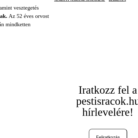
amint vesztegetés
nak.
Az 52 éves orvost
rán mindketten
Iratkozz fel a
pestisracok.h
hírlevelére!
Feliratkozás