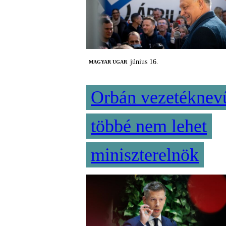
június 16.
MAGYAR UGAR
Orbán vezetéknev
többé nem lehet
miniszterelnök