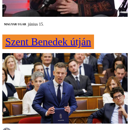
június 15.
MAGYAR UGAR
Szent Benedek útján