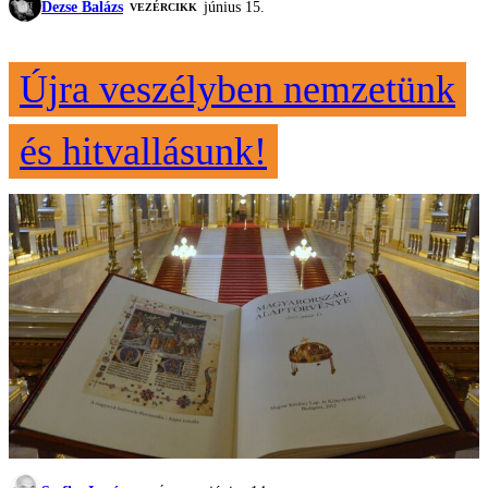
Dezse Balázs
június 15.
VEZÉRCIKK
Újra veszélyben nemzetünk
és hitvallásunk!