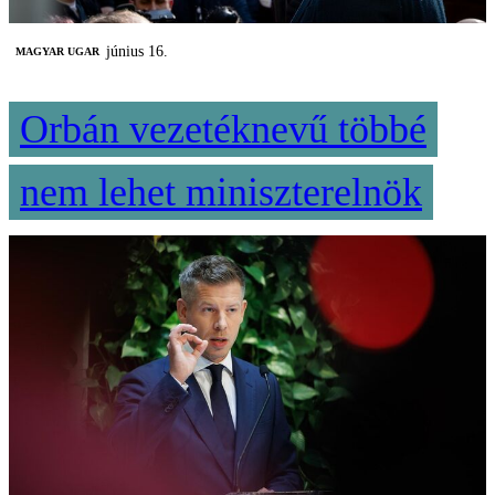
június 16.
MAGYAR UGAR
Orbán vezetéknevű többé
nem lehet miniszterelnök