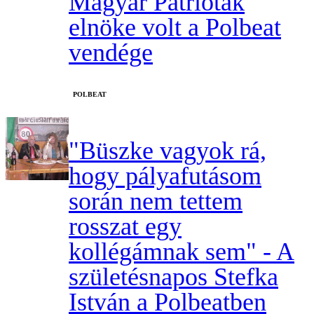
Magyar Patrióták
elnöke volt a Polbeat
vendége
‎POLBEAT
"Büszke vagyok rá,
hogy pályafutásom
során nem tettem
rosszat egy
kollégámnak sem" - A
születésnapos Stefka
István a Polbeatben