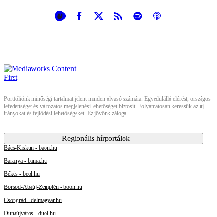
Portfóliónk minőségi tartalmat jelent minden olvasó számára. Egyedülálló elérést, országos
lefedettséget és változatos megjelenési lehetőséget biztosít. Folyamatosan keressük az új
irányokat és fejlődési lehetőségeket. Ez jövőnk záloga.
Regionális hírportálok
Bács-Kiskun - baon.hu
Baranya - bama.hu
Békés - beol.hu
Borsod-Abaúj-Zemplén - boon.hu
Csongrád - delmagyar.hu
Dunaújváros - duol.hu