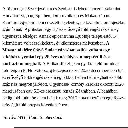
A földrengést Szarajevóban és Zenicán is lehetett érezni, valamint
Horvátországban, Splitben, Dubrovnikban és Makarskában.
Károkról egyelőre nem érkezett bejelentés, de további utórengésekre
számítanak. Áprilisban egy 5,7-es erősségű földrengés rázta meg
ugyanezt a térséget. Annak epicentruma Ljubinje településtől 14
kilométerre volt északkeletre, öt kilométeres mélységben.
A
Mostartól délre fekvő Stolac városban szikla zuhant egy
lakóházra, emiatt egy 28 éves nő súlyosan megsérült és a
kórházban meghalt.
A Balkán-félszigeten gyakran előfordulnak
földrengések. Horvátország középső részét 2020 decemberében 6,4-
es erősségű földrengés rázta meg, akkor hét ember meghalt és több
száz ház megrongálódott. Ugyancsak komoly károkat okozott 2020
márciusában egy 5,3-es erősségű rengés Zágrábban. Albániában
pedig több mint ötvenen haltak meg 2019 novemberében egy 6,4-es
erősségű földmozgás következtében.
Forrás: MTI ; Fotó: Shutterstock