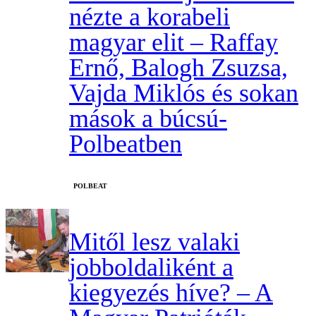
nézte a korabeli
magyar elit – Raffay
Ernő, Balogh Zsuzsa,
Vajda Miklós és sokan
mások a búcsú-
Polbeatben
‎POLBEAT
Mitől lesz valaki
jobboldaliként a
kiegyezés híve? – A