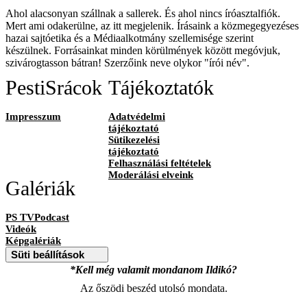
Ahol alacsonyan szállnak a sallerek. És ahol nincs íróasztalfiók.
Mert ami odakerülne, az itt megjelenik. Írásaink a közmegegyezéses
hazai sajtóetika és a Médiaalkotmány szellemisége szerint
készülnek. Forrásainkat minden körülmények között megóvjuk,
szivárogtasson bátran! Szerzőink neve olykor "írói név".
PestiSrácok
Tájékoztatók
Impresszum
Adatvédelmi
tájékoztató
Sütikezelési
tájékoztató
Felhasználási feltételek
Moderálási elveink
Galériák
PS TVPodcast
Videók
Képgalériák
Süti beállítások
*Kell még valamit mondanom Ildikó?
Az őszödi beszéd utolsó mondata.