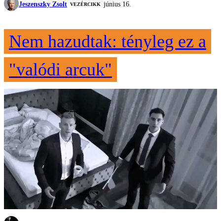
Jeszenszky Zsolt
június 16.
VEZÉRCIKK
Nem hazudtak: tényleg ez a
"valódi arcuk"