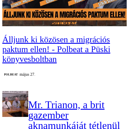
Álljunk ki közösen a migrációs
paktum ellen! - Polbeat a Püski
könyvesboltban
május 27.
‎POLBEAT
Mr. Trianon, a brit
gazember
aknamunkáját tétlenül