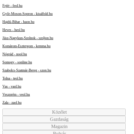
Fejér - feol.hu
Győr-Moson-Sopron - kisalfold.hu
Hajdú-Bihar - haon.hu
Heves - heol.hu
Jász-Nagykun-Szolnok - szoljon.hu
Komárom-Esztergom - kemma.hu
Nógrád - nool.hu
Somogy - sonline.hu
Szabolcs-Szatmár-Bereg - szon.hu
Tolna - teol.hu
Vas - vaol.hu
Veszprém - veol.hu
Zala - zaol.hu
Közélet
Gazdaság
Magazin
Bulvár