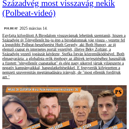
Századvég most visszavág nekik
(Polbeat-videó)
2025 március 14.
‎POLBEAT
Egyfajta kifordított A Birodalom visszavágnak lehetünk szemtanúi, hiszen a
Századvég új Tényellenőr.hu-ja épp a birodalomnak vág vissza - vezette fel
a legutóbbi Polbeat-beszélgetést Huth Gergely, aki Both Hunort, az új
elemző csapat és internetes portál vezetőjét, illetve Béky Zoltánt, a
Századvég vezető jogászát kérdezte, Stefka István közreműködésével. Both
elmagyarázta: a globalista erők épphogy az álhírek terjesztéséhez használják
a fizetett "tényellenőr csapataikat" és elég nagy sikerrel jártak világszerte a
negatív kampányaikkal, hangulatkeltéseikkel. E fegyverük kifejezetten a
nemzeti szuverenitás megtámadására irányult, de "most ellenük fordítjuk
azt."