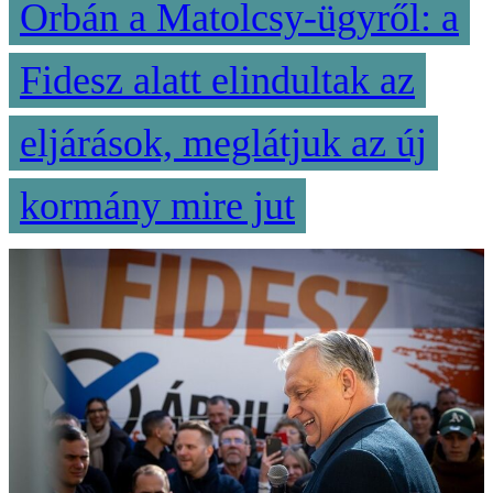
Orbán a Matolcsy-ügyről: a
Fidesz alatt elindultak az
eljárások, meglátjuk az új
kormány mire jut