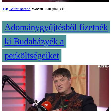
BB
Bálint Botond
június 16.
MAGYAR UGAR
Adománygyűjtésből fizetnék
ki Budaházyék a
perköltségeiket