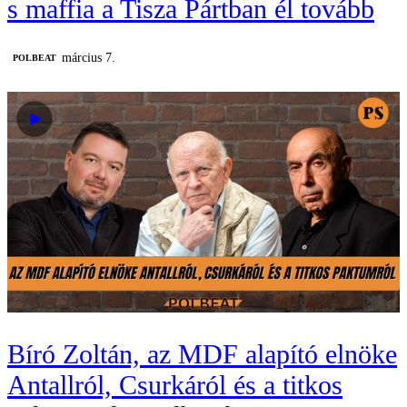
s maffia a Tisza Pártban él tovább
március 7.
‎POLBEAT
Bíró Zoltán, az MDF alapító elnöke
Antallról, Csurkáról és a titkos