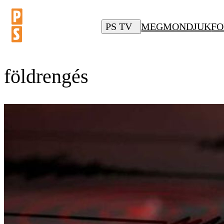
PS TV
MEGMONDJUK
FO
földrengés