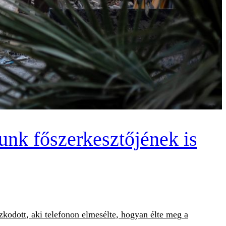
unk főszerkesztőjének is
kodott, aki telefonon elmesélte, hogyan élte meg a