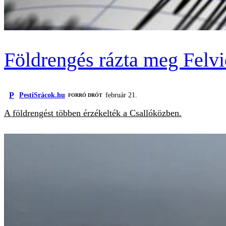
Földrengés rázta meg Felvi
P
PestiSrácok.hu
február 21.
FORRÓ DRÓT
A földrengést többen érzékelték a Csallóközben.