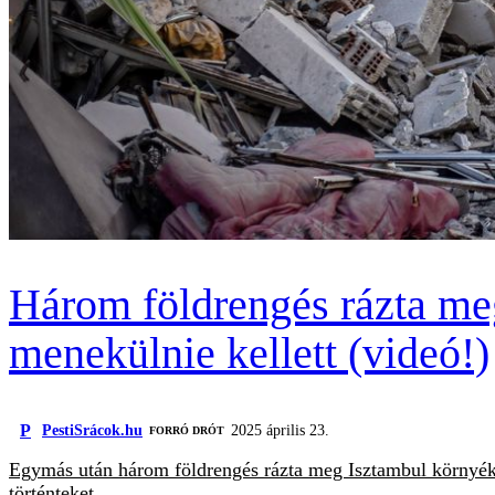
Három földrengés rázta meg
menekülnie kellett (videó!)
P
PestiSrácok.hu
2025 április 23.
FORRÓ DRÓT
Egymás után három földrengés rázta meg Isztambul környékét
történteket.