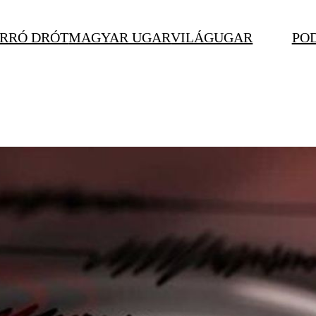
RRÓ DRÓT
MAGYAR UGAR
VILÁGUGAR
PO