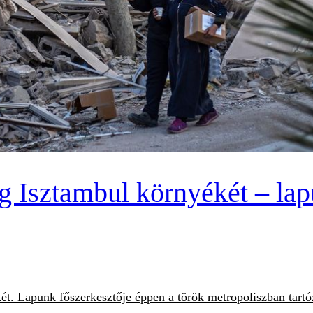
 Isztambul környékét – lap
. Lapunk főszerkesztője éppen a török metropoliszban tartóz