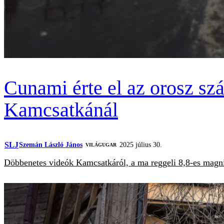
Cunami érte el az orosz szá
Kamcsatkánál
SLJ
Szemán László János
2025 július 30.
VILÁGUGAR
Döbbenetes videók Kamcsatkáról, a ma reggeli 8,8-es magnitú