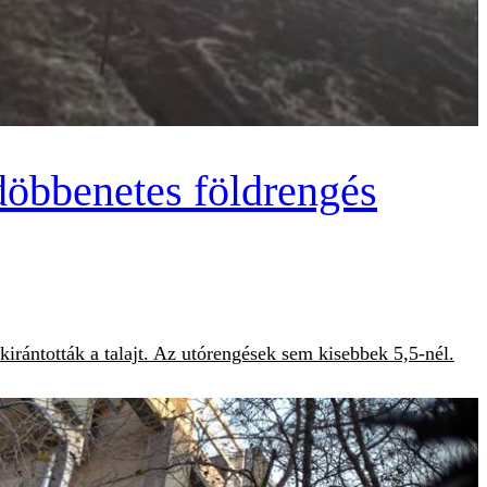
 döbbenetes földrengés
irántották a talajt. Az utórengések sem kisebbek 5,5-nél.