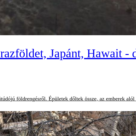
razföldet, Japánt, Hawait -
dójú földrengésről. Épületek dőltek össze, az emberek alól k