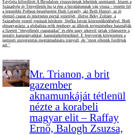
Egyfajta kifordított A Birodalom visszavágnak lehetünk szemtanúi, hiszen a
Századvég új Tényellenőr.hu-ja épp a birodalomnak vág vissza - vezette fel
a legutóbbi Polbeat-beszélgetést Huth Gergely, aki Both Hunort, az új
elemző csapat és internetes portál vezetőjét, illetve Béky Zoltánt, a
Századvég vezető jogászát kérdezte, Stefka István közreműködésével. Both
elmagyarázta: a globalista erők épphogy az álhírek terjesztéséhez használják
a fizetett "tényellenőr csapataikat" és elég nagy sikerrel jártak világszerte a
negatív kampányaikkal, hangulatkeltéseikkel. E fegyverük kifejezetten a
nemzeti szuverenitás megtámadására irányult, de "most ellenük fordítjuk
azt."
Mr. Trianon, a brit
gazember
aknamunkáját tétlenül
nézte a korabeli
magyar elit – Raffay
Ernő, Balogh Zsuzsa,