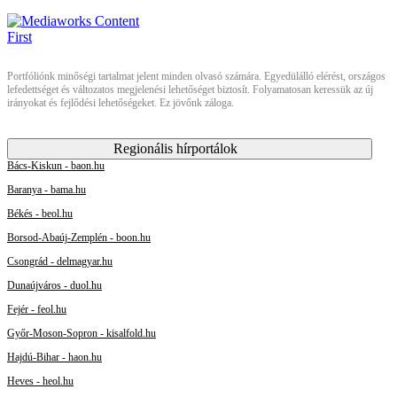
Portfóliónk minőségi tartalmat jelent minden olvasó számára. Egyedülálló elérést, országos
lefedettséget és változatos megjelenési lehetőséget biztosít. Folyamatosan keressük az új
irányokat és fejlődési lehetőségeket. Ez jövőnk záloga.
Regionális hírportálok
Bács-Kiskun - baon.hu
Baranya - bama.hu
Békés - beol.hu
Borsod-Abaúj-Zemplén - boon.hu
Csongrád - delmagyar.hu
Dunaújváros - duol.hu
Fejér - feol.hu
Győr-Moson-Sopron - kisalfold.hu
Hajdú-Bihar - haon.hu
Heves - heol.hu