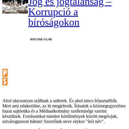
Jog és jogtalanság –
Korrupció a
bíróságokon
MAGYAR UGAR
Ahol alacsonyan szállnak a sallerek. És ahol nincs íróasztalfiók.
Mert ami odakerülne, az itt megjelenik. Írásaink a közmegegyezéses
hazai sajtóetika és a Médiaalkotmány szellemisége szerint
készülnek. Forrásainkat minden körülmények között megóvjuk,
szivárogtasson bátran! Szerzőink neve olykor "írói név".