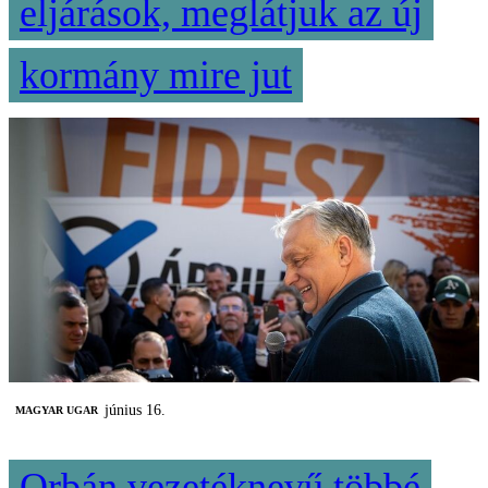
eljárások, meglátjuk az új
kormány mire jut
június 16.
MAGYAR UGAR
Orbán vezetéknevű többé