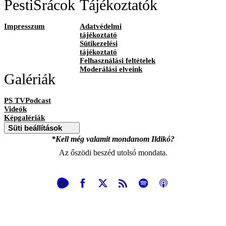
PestiSrácok
Tájékoztatók
Impresszum
Adatvédelmi
tájékoztató
Sütikezelési
tájékoztató
Felhasználási feltételek
Moderálási elveink
Galériák
PS TVPodcast
Videók
Képgalériák
Süti beállítások
*Kell még valamit mondanom Ildikó?
Az őszödi beszéd utolsó mondata.