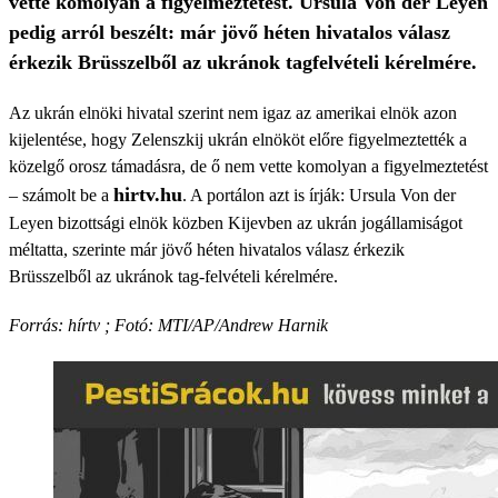
vette komolyan a figyelmeztetést. Ursula Von der Leyen
pedig arról beszélt: már jövő héten hivatalos válasz
érkezik Brüsszelből az ukránok tagfelvételi kérelmére.
Az ukrán elnöki hivatal szerint nem igaz az amerikai elnök azon
kijelentése, hogy Zelenszkij ukrán elnököt előre figyelmeztették a
közelgő orosz támadásra, de ő nem vette komolyan a figyelmeztetést
hirtv.hu
– számolt be a
. A portálon azt is írják: Ursula Von der
Leyen bizottsági elnök közben Kijevben az ukrán jogállamiságot
méltatta, szerinte már jövő héten hivatalos válasz érkezik
Brüsszelből az ukránok tag-felvételi kérelmére.
Forrás: hírtv ; Fotó: MTI/AP/Andrew Harnik