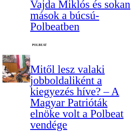
Vajda Miklós és sokan
mások a búcsú-
Polbeatben
‎POLBEAT
Mitől lesz valaki
jobboldaliként a
kiegyezés híve? – A
Magyar Patrióták
elnöke volt a Polbeat
vendége