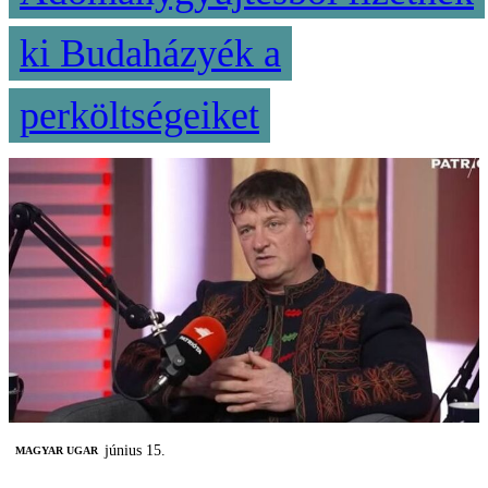
ki Budaházyék a
perköltségeiket
június 15.
MAGYAR UGAR