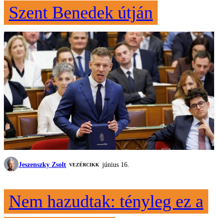
Szent Benedek útján
Jeszenszky Zsolt
június 16.
VEZÉRCIKK
Nem hazudtak: tényleg ez a