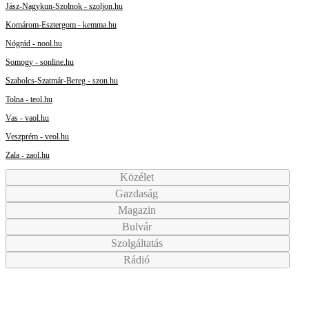
Jász-Nagykun-Szolnok - szoljon.hu
Komárom-Esztergom - kemma.hu
Nógrád - nool.hu
Somogy - sonline.hu
Szabolcs-Szatmár-Bereg - szon.hu
Tolna - teol.hu
Vas - vaol.hu
Veszprém - veol.hu
Zala - zaol.hu
Közélet
Gazdaság
Magazin
Bulvár
Szolgáltatás
Rádió