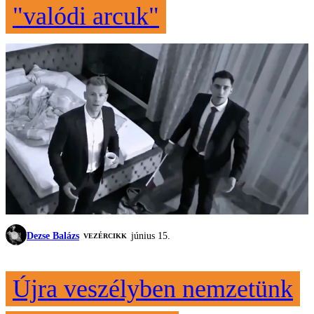
"valódi arcuk"
Dezse Balázs
június 15.
VEZÉRCIKK
Újra veszélyben nemzetünk