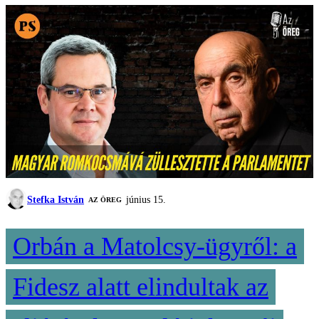
Stefka István
június 15.
AZ ÖREG
Orbán a Matolcsy-ügyről: a
Fidesz alatt elindultak az