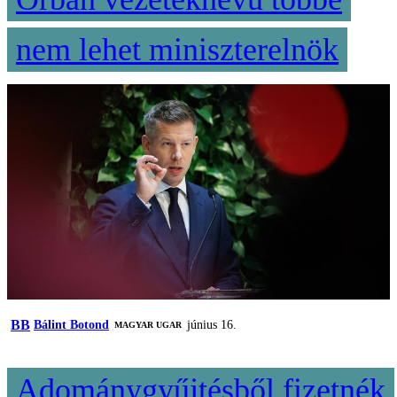
nem lehet miniszterelnök
BB
Bálint Botond
június 16.
MAGYAR UGAR
Adománygyűjtésből fizetnék