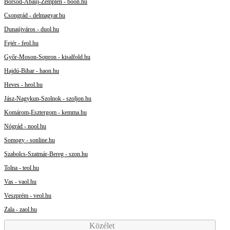
Borsod-Abaúj-Zemplén - boon.hu
Csongrád - delmagyar.hu
Dunaújváros - duol.hu
Fejér - feol.hu
Győr-Moson-Sopron - kisalfold.hu
Hajdú-Bihar - haon.hu
Heves - heol.hu
Jász-Nagykun-Szolnok - szoljon.hu
Komárom-Esztergom - kemma.hu
Nógrád - nool.hu
Somogy - sonline.hu
Szabolcs-Szatmár-Bereg - szon.hu
Tolna - teol.hu
Vas - vaol.hu
Veszprém - veol.hu
Zala - zaol.hu
Közélet