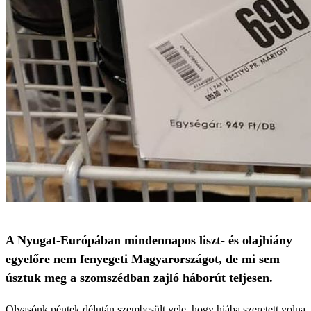
A Nyugat-Európában mindennapos liszt- és olajhiány
egyelőre nem fenyegeti Magyarországot, de mi sem
úsztuk meg a szomszédban zajló háborút teljesen.
Olvasónk péntek délután szembesült vele, hogy hiába szeretett volna