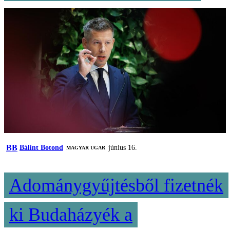
BB
Bálint Botond
június 16.
MAGYAR UGAR
Adománygyűjtésből fizetnék
ki Budaházyék a