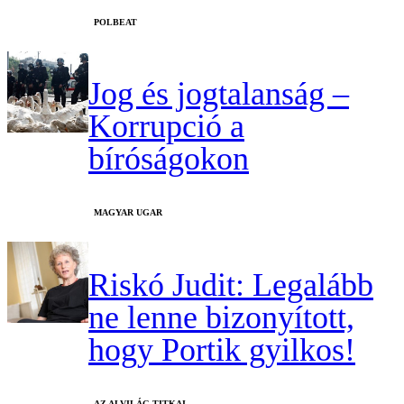
‎POLBEAT
Jog és jogtalanság –
Korrupció a
bíróságokon
MAGYAR UGAR
Riskó Judit: Legalább
ne lenne bizonyított,
hogy Portik gyilkos!
AZ ALVILÁG TITKAI