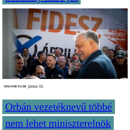
június 16.
MAGYAR UGAR
Orbán vezetéknevű többé
nem lehet miniszterelnök