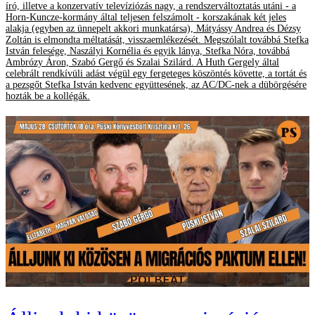
író, illetve a konzervatív televíziózás nagy, a rendszerváltoztatás utáni - a
Horn-Kuncze-kormány által teljesen felszámolt - korszakának két jeles
alakja (egyben az ünnepelt akkori munkatársa), Mátyássy Andrea és Dézsy
Zoltán is elmondta méltatását, visszaemlékezését. Megszólalt továbbá Stefka
István felesége, Naszályi Kornélia és egyik lánya, Stefka Nóra, továbbá
Ambrózy Áron, Szabó Gergő és Szalai Szilárd. A Huth Gergely által
celebrált rendkívüli adást végül egy fergeteges köszöntés követte, a tortát és
a pezsgőt Stefka István kedvenc együttesének, az AC/DC-nek a dübörgésére
hozták be a kollégák.