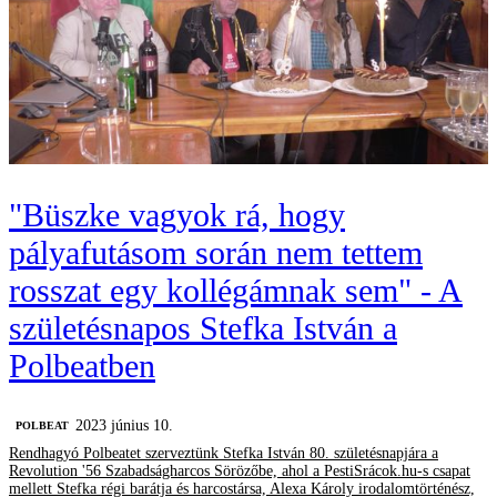
"Büszke vagyok rá, hogy
pályafutásom során nem tettem
rosszat egy kollégámnak sem" - A
születésnapos Stefka István a
Polbeatben
2023 június 10.
‎POLBEAT
Rendhagyó Polbeatet szerveztünk Stefka István 80. születésnapjára a
Revolution '56 Szabadságharcos Sörözőbe, ahol a PestiSrácok.hu-s csapat
mellett Stefka régi barátja és harcostársa, Alexa Károly irodalomtörténész,