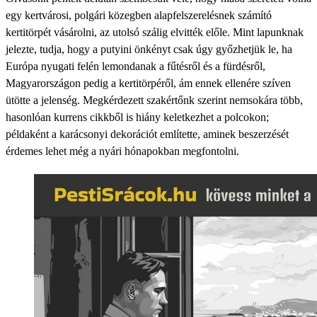
egy kertvárosi, polgári közegben alapfelszerelésnek számító
kertitörpét vásárolni, az utolsó szálig elvitték előle. Mint lapunknak
jelezte, tudja, hogy a putyini önkényt csak úgy győzhetjük le, ha
Európa nyugati felén lemondanak a fűtésről és a fürdésről,
Magyarországon pedig a kertitörpéről, ám ennek ellenére szíven
ütötte a jelenség. Megkérdezett szakértőnk szerint nemsokára több,
hasonlóan kurrens cikkből is hiány keletkezhet a polcokon;
példaként a karácsonyi dekorációt említette, aminek beszerzését
érdemes lehet még a nyári hónapokban megfontolni.