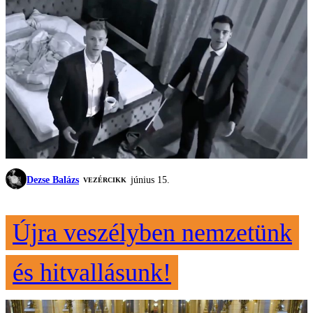
Dezse Balázs
június 15.
VEZÉRCIKK
Újra veszélyben nemzetünk
és hitvallásunk!