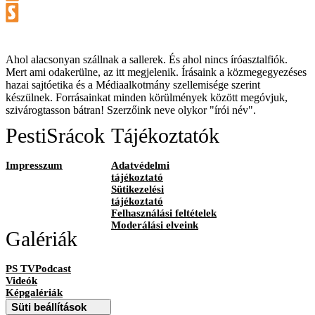
Ahol alacsonyan szállnak a sallerek. És ahol nincs íróasztalfiók.
Mert ami odakerülne, az itt megjelenik. Írásaink a közmegegyezéses
hazai sajtóetika és a Médiaalkotmány szellemisége szerint
készülnek. Forrásainkat minden körülmények között megóvjuk,
szivárogtasson bátran! Szerzőink neve olykor "írói név".
PestiSrácok
Tájékoztatók
Impresszum
Adatvédelmi
tájékoztató
Sütikezelési
tájékoztató
Felhasználási feltételek
Moderálási elveink
Galériák
PS TVPodcast
Videók
Képgalériák
Süti beállítások