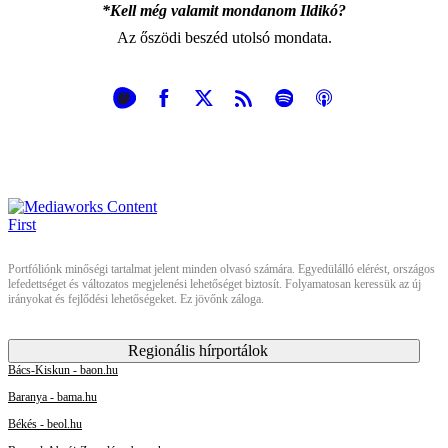
*Kell még valamit mondanom Ildikó?
Az őszödi beszéd utolsó mondata.
Portfóliónk minőségi tartalmat jelent minden olvasó számára. Egyedülálló elérést, országos
lefedettséget és változatos megjelenési lehetőséget biztosít. Folyamatosan keressük az új
irányokat és fejlődési lehetőségeket. Ez jövőnk záloga.
Regionális hírportálok
Bács-Kiskun - baon.hu
Baranya - bama.hu
Békés - beol.hu