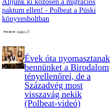
Álljunk ki közösen a migrációs
paktum ellen! - Polbeat a Püski
könyvesboltban
május 27.
‎POLBEAT
Évek óta nyomasztanak
bennünket a Birodalom
tényellenőrei, de a
Századvég most
visszavág nekik
(Polbeat-videó)