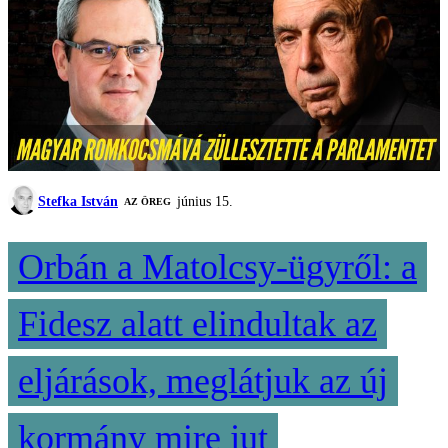
Stefka István
június 15.
AZ ÖREG
Orbán a Matolcsy-ügyről: a
Fidesz alatt elindultak az
eljárások, meglátjuk az új
kormány mire jut