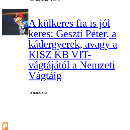
A külkeres fia is jól
keres: Geszti Péter, a
kádergyerek, avagy a
KISZ KB VIT-
vágtájától a Nemzeti
Vágtáig
A HÁLÓZAT