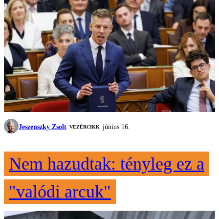
Jeszenszky Zsolt
június 16.
VEZÉRCIKK
Nem hazudtak: tényleg ez a
"valódi arcuk"