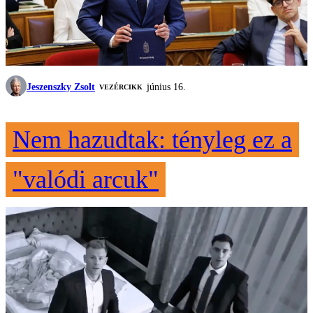
Jeszenszky Zsolt
június 16.
VEZÉRCIKK
Nem hazudtak: tényleg ez a
"valódi arcuk"