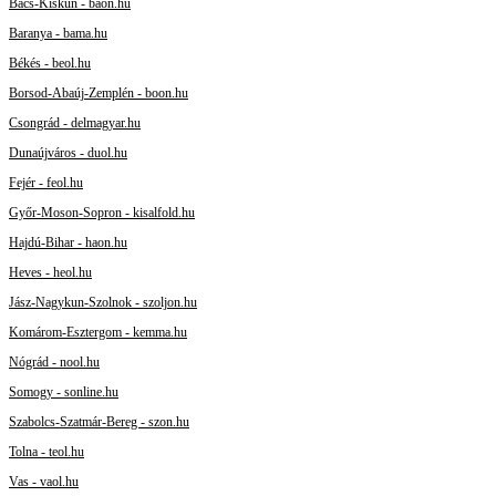
Bács-Kiskun - baon.hu
Baranya - bama.hu
Békés - beol.hu
Borsod-Abaúj-Zemplén - boon.hu
Csongrád - delmagyar.hu
Dunaújváros - duol.hu
Fejér - feol.hu
Győr-Moson-Sopron - kisalfold.hu
Hajdú-Bihar - haon.hu
Heves - heol.hu
Jász-Nagykun-Szolnok - szoljon.hu
Komárom-Esztergom - kemma.hu
Nógrád - nool.hu
Somogy - sonline.hu
Szabolcs-Szatmár-Bereg - szon.hu
Tolna - teol.hu
Vas - vaol.hu