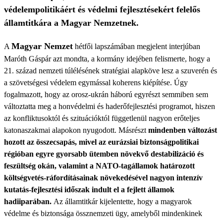
védelempolitikáért és védelmi fejlesztésekért felelős
államtitkára a Magyar Nemzetnek.
Magyar Nemzet
A
hétfői lapszámában megjelent interjúban
Maróth Gáspár azt mondta, a kormány idejében felismerte, hogy a
21. század nemzeti túlélésének stratégiai alapköve lesz a szuverén és
a szövetségesi védelem egymással koherens kiépítése. Úgy
fogalmazott, hogy az orosz-ukrán háború egyrészt semmiben sem
változtatta meg a honvédelmi és haderőfejlesztési programot, hiszen
az konfliktusoktól és szituációktól függetlenül nagyon erőteljes
katonaszakmai alapokon nyugodott. Másrészt
mindenben változást
hozott az összecsapás, mivel az eurázsiai biztonságpolitikai
régióban egyre gyorsabb ütemben növekvő destabilizáció és
feszültség okán, valamint a NATO-tagállamok határozott
költségvetés-ráfordításainak növekedésével nagyon intenzív
kutatás-fejlesztési időszak indult el a fejlett államok
hadiiparában.
Az államtitkár kijelentette, hogy a magyarok
védelme és biztonsága össznemzeti ügy, amelyből mindenkinek