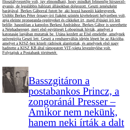
főosztályvezetője volt, így elmondható, hogy mindkét felmenője hírszerző-
gyanús, de legalábbis hálózati állásokban dolgozott. Geszti zenészként
barátjával, Berkes Gáborral futott be, aki hozzá hasonló kádergyerek.
Utóbbi Berkes Péter őrnagy-író fiaként szintén kivételezett helyzetben volt,
apja eleinte propaganda-regényeket és cikkeket írt, majd ifjúsági író lett
belőle, hasonlóan a katpolos Berkesi Andráshoz. Berkes Gábor is szerethette
a Néphadsereget, mert első együttesét Lobogónak hívták, amelyet a
katonaság lapjában mutattak be. Utána kezdett az Első emeletbe, amelynek
szövegírója Geszti lett. Geszti a rendszerváltás idején lépett be az Akcióba,
amelyet a KISZ-hez közeli rádiósok alapítottak, és amelynek első nagy
haditette a KISZ KB által támogatott VIT-vágta levezénylése volt.
Folytatjuk a Postabank történetét.
Basszgitáron a
postabankos Princz, a
zongoránál Presser –
Amikor nem nekünk,
hanem neki írták a dalt