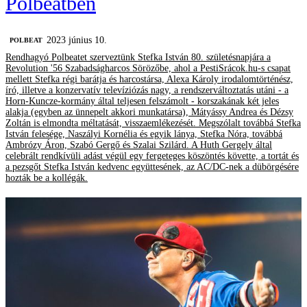
Polbeatben
2023 június 10.
‎POLBEAT
Rendhagyó Polbeatet szerveztünk Stefka István 80. születésnapjára a
Revolution '56 Szabadságharcos Sörözőbe, ahol a PestiSrácok.hu-s csapat
mellett Stefka régi barátja és harcostársa, Alexa Károly irodalomtörténész,
író, illetve a konzervatív televíziózás nagy, a rendszerváltoztatás utáni - a
Horn-Kuncze-kormány által teljesen felszámolt - korszakának két jeles
alakja (egyben az ünnepelt akkori munkatársa), Mátyássy Andrea és Dézsy
Zoltán is elmondta méltatását, visszaemlékezését. Megszólalt továbbá Stefka
István felesége, Naszályi Kornélia és egyik lánya, Stefka Nóra, továbbá
Ambrózy Áron, Szabó Gergő és Szalai Szilárd. A Huth Gergely által
celebrált rendkívüli adást végül egy fergeteges köszöntés követte, a tortát és
a pezsgőt Stefka István kedvenc együttesének, az AC/DC-nek a dübörgésére
hozták be a kollégák.