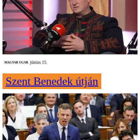
június 15.
MAGYAR UGAR
Szent Benedek útján