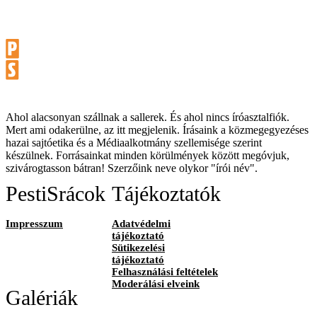
Ahol alacsonyan szállnak a sallerek. És ahol nincs íróasztalfiók.
Mert ami odakerülne, az itt megjelenik. Írásaink a közmegegyezéses
hazai sajtóetika és a Médiaalkotmány szellemisége szerint
készülnek. Forrásainkat minden körülmények között megóvjuk,
szivárogtasson bátran! Szerzőink neve olykor "írói név".
PestiSrácok
Tájékoztatók
Impresszum
Adatvédelmi
tájékoztató
Sütikezelési
tájékoztató
Felhasználási feltételek
Moderálási elveink
Galériák