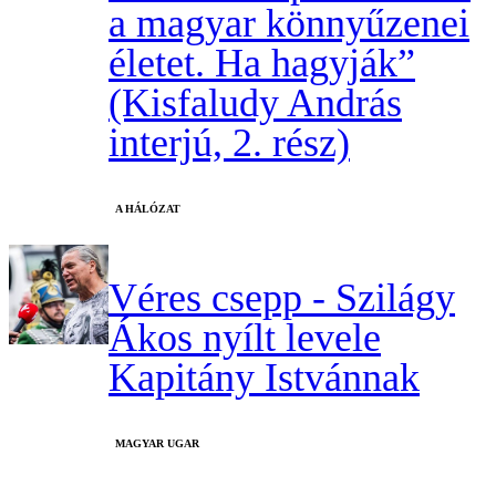
a magyar könnyűzenei
életet. Ha hagyják”
(Kisfaludy András
interjú, 2. rész)
A HÁLÓZAT
Véres csepp - Szilágy
Ákos nyílt levele
Kapitány Istvánnak
MAGYAR UGAR