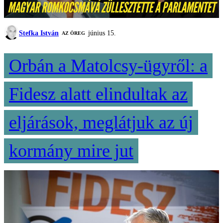
Stefka István
június 15.
AZ ÖREG
Orbán a Matolcsy-ügyről: a
Fidesz alatt elindultak az
eljárások, meglátjuk az új
kormány mire jut