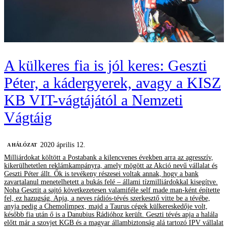
A külkeres fia is jól keres: Geszti
Péter, a kádergyerek, avagy a KISZ
KB VIT-vágtájától a Nemzeti
Vágtáig
2020 április 12.
A HÁLÓZAT
Milliárdokat költött a Postabank a kilencvenes években arra az agresszív,
kikerülhetetlen reklámkampányra, amely mögött az Akció nevű vállalat és
Geszti Péter állt. Ők is tevékeny részesei voltak annak, hogy a bank
zavartalanul menetelhetett a bukás felé – állami tízmilliárdokkal kisegítve.
Noha Gesztit a sajtó következetesen valamiféle self made man-ként építette
fel, ez hazugság. Apja, a neves rádiós-tévés szerkesztő vitte be a tévébe,
anyja pedig a Chemolimpex, majd a Taurus cégek külkereskedője volt,
később fia után ő is a Danubius Rádióhoz került. Geszti tévés apja a halála
előtt már a szovjet KGB és a magyar állambiztonság alá tartozó IPV vállalat