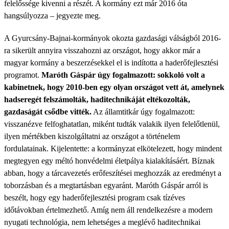
felelőssége kivenni a részét. A kormány ezt már 2016 óta
hangsúlyozza – jegyezte meg.
A Gyurcsány-Bajnai-kormányok okozta gazdasági válságból 2016-
ra sikerült annyira visszahozni az országot, hogy akkor már a
magyar kormány a beszerzésekkel el is indította a haderőfejlesztési
programot.
Maróth Gáspár úgy fogalmazott: sokkoló volt a
kabinetnek, hogy 2010-ben egy olyan országot vett át, amelynek
hadseregét felszámolták, haditechnikáját eltékozolták,
gazdaságát csődbe vitték.
Az államtitkár úgy fogalmazott:
visszanézve felfoghatatlan, miként tudták valakik ilyen felelőtlenül,
ilyen mértékben kiszolgáltatni az országot a történelem
fordulatainak. Kijelentette: a kormányzat elkötelezett, hogy mindent
megtegyen egy méltó honvédelmi életpálya kialakításáért. Bíznak
abban, hogy a tárcavezetés erőfeszítései meghozzák az eredményt a
toborzásban és a megtartásban egyaránt. Maróth Gáspár arról is
beszélt, hogy egy haderőfejlesztési program csak tízéves
időtávokban értelmezhető. Amíg nem áll rendelkezésre a modern
nyugati technológia, nem lehetséges a meglévő haditechnikai