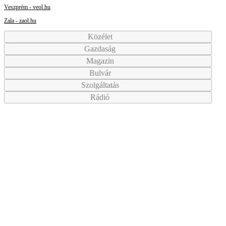
Veszprém - veol.hu
Zala - zaol.hu
Közélet
Gazdaság
Magazin
Bulvár
Szolgáltatás
Rádió