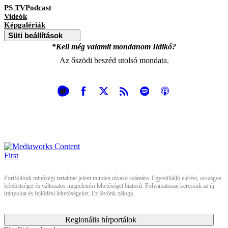
PS TVPodcast
Videók
Képgalériák
Süti beállítások
*Kell még valamit mondanom Ildikó?
Az őszödi beszéd utolsó mondata.
Portfóliónk minőségi tartalmat jelent minden olvasó számára. Egyedülálló elérést, országos
lefedettséget és változatos megjelenési lehetőséget biztosít. Folyamatosan keressük az új
irányokat és fejlődési lehetőségeket. Ez jövőnk záloga.
Regionális hírportálok