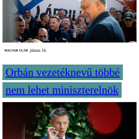
június 16.
MAGYAR UGAR
Orbán vezetéknevű többé
nem lehet miniszterelnök