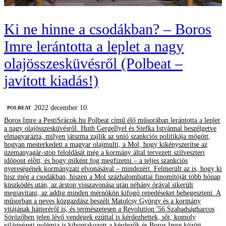
Ki ne hinne a csodákban? – Boros
Imre lerántotta a leplet a nagy
olajösszesküvésről (Polbeat –
javított kiadás!)
2022 december 10.
‎POLBEAT
Boros Imre a PestiSrácok.hu Polbeat című élő műsorában lerántotta a leplet
a nagy olajösszesküvésről. Huth Gergellyel és Stefka Istvánnal beszélgetve
elmagyarázta, milyen játszma zajlik az unió szankciós politikája mögött,
hogyan mesterkedett a magyar olajmulti, a Mol, hogy kikényszerítse az
üzemanyagár-stop feloldását még a kormány által tervezett szilveszteri
időpont előtt, és hogy miként fog megfizetni – a teljes szankciós
nyereségének kormányzati elvonásával – mindezért. Felmerült az is, hogy ki
hisz még a csodákban, hiszen a Mol százhalombattai finomítóját több hónap
küszködés után, az árstop visszavonása után néhány órával sikerült
megjavítani, az addig minden mérnökön kifogó repedéseket behegeszteni. A
műsorban a neves közgazdász beszélt Matolcsy György és a kormány
vitájának hátteréről is, és természetesen a Revolution '56 Szabadságharcos
Sörözőben jelen lévő vendégek ezúttal is kérdezhettek, sőt, komoly
világnézeti polémia is kibontakozott a kérdezők és Boros Imre között.