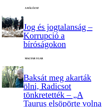
A HÁLÓZAT
Jog és jogtalanság –
Korrupció a
bíróságokon
MAGYAR UGAR
Baksát meg akarták
ölni, Radicsot
tönkretették – „A
Taurus elsöpörte volna