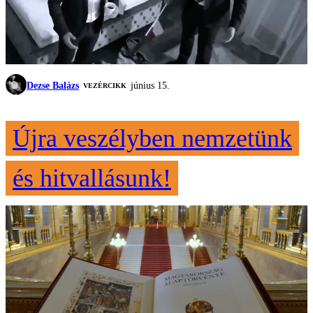
Dezse Balázs
június 15.
VEZÉRCIKK
Újra veszélyben nemzetünk
és hitvallásunk!